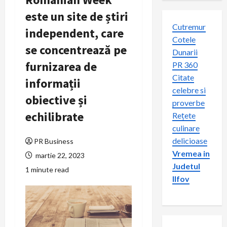
este un site de știri
Cutremur
independent, care
Cotele
se concentrează pe
Dunarii
furnizarea de
PR 360
Citate
informații
celebre si
obiective și
proverbe
echilibrate
Rețete
culinare
delicioase
PR Business
Vremea in
martie 22, 2023
Judetul
1 minute read
Ilfov