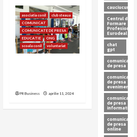
cauciucuri
asociatia conil
club steaua
Centrul de
Formare
COMUNICAT
Profesionala
COMUNICATE DE PRESA
Eurodeal
EDUCATIE
ONG
chat
scoala conil
voluntariat
gpt
comunicat
Prietenia dintre copiii
de presa
Clubului Sportiv Steaua
comunicat
București și copiii Școlii și
de presa
Asociației Conil
eveniment
PR Business
aprilie 11, 2024
comunicat
de presa
informativ
comunicat
de presa
online