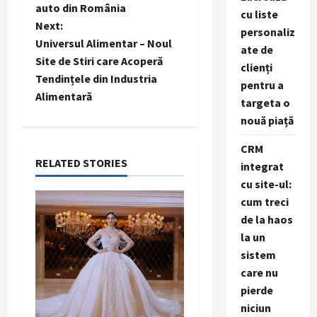
o
auto din România
cu liste
Next:
s
personaliz
Universul Alimentar – Noul
ate de
t
Site de Stiri care Acoperă
clienți
Tendințele din Industria
pentru a
n
Alimentară
targeta o
a
nouă piață
CRM
v
RELATED STORIES
integrat
i
cu site-ul:
cum treci
g
de la haos
la un
a
sistem
t
care nu
pierde
i
niciun