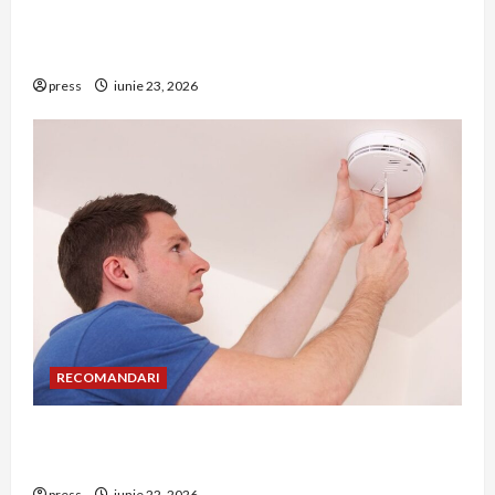
Hernia strangulată: simptome de alarmă și
riscuri dacă amâni operația
press
iunie 23, 2026
RECOMANDARI
Unde trebuie montat corect detectorul de GPL
într-o bucătărie
press
iunie 22, 2026