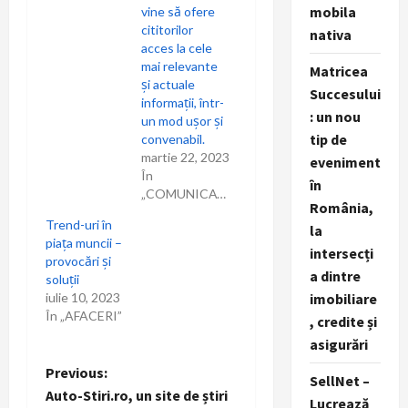
mobila
vine să ofere
cititorilor
nativa
acces la cele
mai relevante
Matricea
și actuale
Succesului
informații, într-
: un nou
un mod ușor și
tip de
convenabil.
martie 22, 2023
eveniment
În
în
„COMUNICAT”
România,
Trend-uri în
la
piața muncii –
intersecți
provocări și
a dintre
soluții
iulie 10, 2023
imobiliare
În „AFACERI”
, credite și
asigurări
P
Previous:
SellNet –
Auto-Stiri.ro, un site de știri
Lucrează