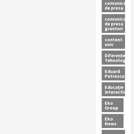
comunicate
de presa
comunicate
de presa
granturi
content
unic
Diferențe
Tehnologice
Eduard
Petrescu
Educație
interactivă
Eko
Group
Eko
News