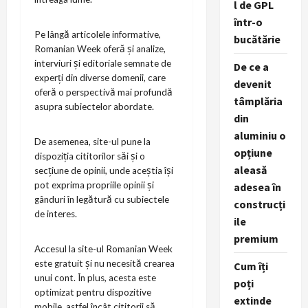
l de GPL
într-o
Pe lângă articolele informative,
bucătărie
Romanian Week oferă și analize,
interviuri și editoriale semnate de
De ce a
experți din diverse domenii, care
devenit
oferă o perspectivă mai profundă
tâmplăria
asupra subiectelor abordate.
din
aluminiu o
De asemenea, site-ul pune la
opțiune
dispoziția cititorilor săi și o
aleasă
secțiune de opinii, unde aceștia își
pot exprima propriile opinii și
adesea în
gânduri în legătură cu subiectele
construcți
de interes.
ile
premium
Accesul la site-ul Romanian Week
este gratuit și nu necesită crearea
Cum îți
unui cont. În plus, acesta este
poți
optimizat pentru dispozitive
extinde
mobile, astfel încât cititorii să