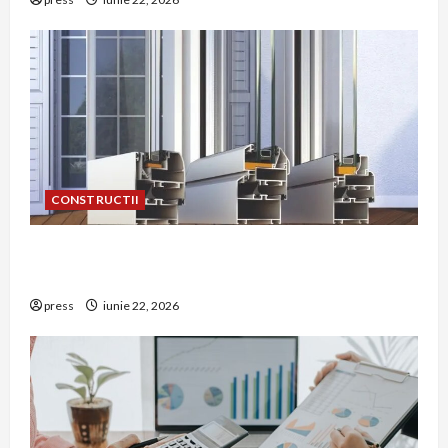
CONSTRUCTII
De ce a devenit tâmplăria din aluminiu o
opțiune aleasă adesea în construcțiile premium
press
iunie 22, 2026