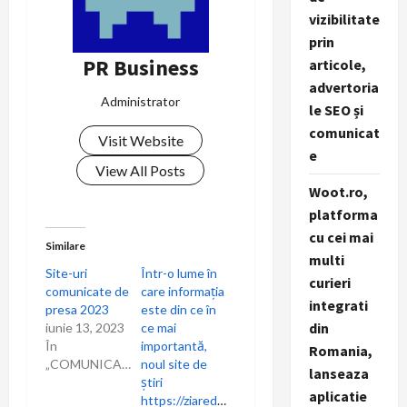
a
vizibilitate
prin
v
PR Business
articole,
advertoria
i
Administrator
le SEO și
g
comunicat
Visit Website
e
a
View All Posts
Woot.ro,
t
platforma
cu cei mai
i
Similare
multi
Site-uri
Într-o lume în
curieri
o
comunicate de
care informația
integrati
presa 2023
este din ce în
n
din
iunie 13, 2023
ce mai
În
importantă,
Romania,
„COMUNICARE”
noul site de
lanseaza
știri
aplicatie
https://ziaredelaalaz.ro/