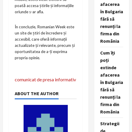
afacerea
poată accesa știrile și informațiile
în Bulgaria
oriunde s-ar afla.
fără să
renunți la
În concluzie, Romanian Week este
un site de știri de încredere și
firma din
accesibil, care oferă informații
România
actualizate și relevante, precum și
oportunitatea de a-ți exprima
Cum îți
propria opinie.
poți
extinde
afacerea
P
comunicat de presa informativ
în Bulgaria
o
fără să
ABOUT THE AUTHOR
renunți la
s
firma din
România
t
Strategii
n
de