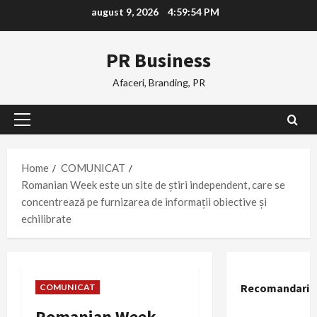
Skip
august 9, 2026
4:59:55 PM
to
content
PR Business
Afaceri, Branding, PR
Primary
Menu
Home
COMUNICAT
Romanian Week este un site de știri independent, care se
concentrează pe furnizarea de informații obiective și
echilibrate
Recomandari
COMUNICAT
Romanian Week