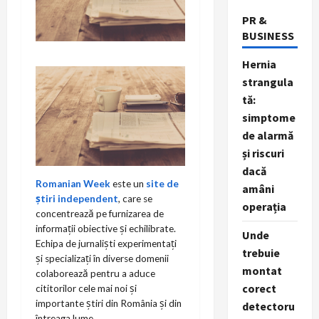
PR &
BUSINESS
Hernia
strangula
tă:
simptome
de alarmă
și riscuri
dacă
Romanian Week
este un
site de
amâni
știri independent
, care se
operația
concentrează pe furnizarea de
informații obiective și echilibrate.
Unde
Echipa de jurnaliști experimentați
trebuie
și specializați în diverse domenii
montat
colaborează pentru a aduce
corect
cititorilor cele mai noi și
importante știri din România și din
detectoru
întreaga lume.