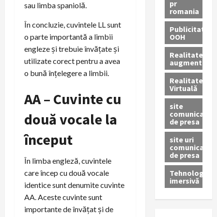
pr
sau limba spaniolă.
romania
În concluzie, cuvintele LL sunt
Publicitate
OOH
o parte importantă a limbii
engleze și trebuie învățate și
Realitatea
utilizate corect pentru a avea
augmentată
o bună înțelegere a limbii.
Realitatea
Virtuală
AA – Cuvinte cu
site
comunicate
două vocale la
de presa
început
site uri
comunicate
de presa
În limba engleză, cuvintele
Tehnologie
care încep cu două vocale
imersivă
identice sunt denumite cuvinte
AA. Aceste cuvinte sunt
importante de învățat și de