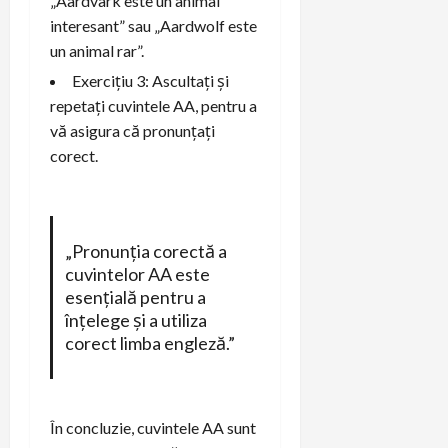
„Aardvark este un animal
interesant” sau „Aardwolf este
un animal rar”.
Exercițiu 3: Ascultați și
repetați cuvintele AA, pentru a
vă asigura că pronunțați
corect.
„Pronunția corectă a
cuvintelor AA este
esențială pentru a
înțelege și a utiliza
corect limba engleză.”
În concluzie, cuvintele AA sunt