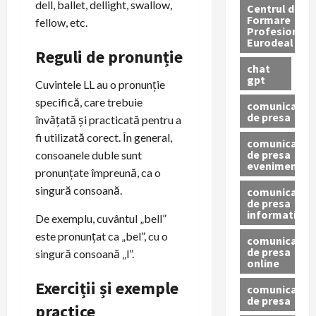
dell, ballet, dellight, swallow,
Centrul de
Formare
fellow, etc.
Profesionala
Eurodeal
Reguli de pronunție
chat
gpt
Cuvintele LL au o pronunție
specifică, care trebuie
comunicat
de presa
învățată și practicată pentru a
fi utilizată corect. În general,
comunicat
de presa
consoanele duble sunt
eveniment
pronunțate împreună, ca o
singură consoană.
comunicat
de presa
informativ
De exemplu, cuvântul „bell”
este pronunțat ca „bel”, cu o
comunicat
de presa
singură consoană „l”.
online
Exerciții și exemple
comunicate
de presa
practice