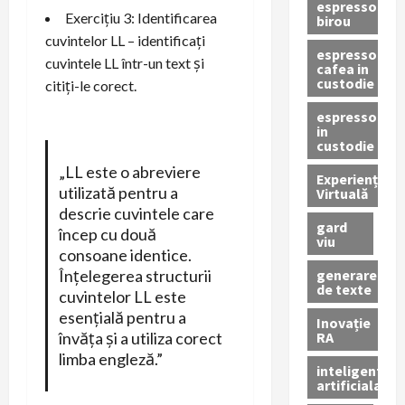
espressor
Exercițiu 3: Identificarea
birou
cuvintelor LL – identificați
espressor
cuvintele LL într-un text și
cafea in
custodie
citiți-le corect.
espressor
in
custodie
„LL este o abreviere
Experiență
utilizată pentru a
Virtuală
descrie cuvintele care
gard
încep cu două
viu
consoane identice.
generare
Înțelegerea structurii
de texte
cuvintelor LL este
esențială pentru a
Inovație
RA
învăța și a utiliza corect
limba engleză.”
inteligenta
artificiala