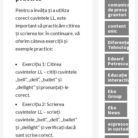
comunicate
de presa
Pentru a învăța și a utiliza
granturi
corect cuvintele LL, este
important să practicăm citirea
content
unic
și scrierea lor. În continuare, vă
oferim câteva exerciții și
Diferențe
Tehnologice
exemple practice:
Eduard
Petrescu
Exercițiu 1: Citirea
cuvintelor LL – citiți cuvintele
Educație
„bell”, „dell”, „ballet” și
interactivă
„dellight” și pronunțați-le
Eko
corect.
Group
Exercițiu 2: Scrierea
Eko
cuvintelor LL – scrieți
News
cuvintele „bell”, „dell”, „ballet”
espressoare
și „dellight” și verificați dacă
in custodie
sunt scrise corect.