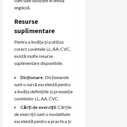
cum sunt utilizate în limba
engleză.
Resurse
suplimentare
Pentru a învăța și a utiliza
corect cuvintele LL, AA, CVC,
există multe resurse
suplimentare disponibile:
Dicționare
: Dicționarele
sunt o sursă excelentă pentru
a învăța definițiile și pronunția
cuvintelor LL, AA, CVC.
Cărți de exerciții
: Cărțile
de exerciții sunt o modalitate
excelentă pentru a practica și