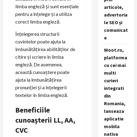
limba engleză și sunt esențiale
articole,
pentru a înțelege și a utiliza
advertoria
corect limba engleză.
le SEO și
comunicat
Înțelegerea structurii
e
cuvintelor poate ajuta la
îmbunătățirea abilităților de
Woot.ro,
citire și scriere în limba
platforma
engleză. De asemenea,
cu cei mai
această cunoaștere poate
multi
ajuta la îmbunătățirea
curieri
pronunției și a înțelegerii
integrati
textelor în limba engleză.
din
Romania,
Beneficiile
lanseaza
cunoașterii LL, AA,
aplicatie
mobila
CVC
nativa