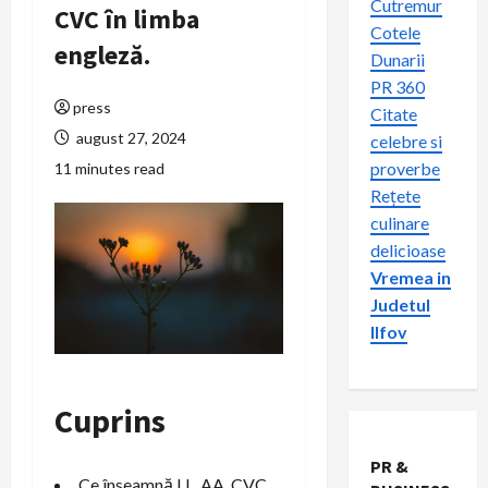
Cutremur
CVC în limba
Cotele
engleză.
Dunarii
PR 360
press
Citate
august 27, 2024
celebre si
proverbe
11 minutes read
Rețete
culinare
delicioase
Vremea in
Judetul
Ilfov
Cuprins
PR &
Ce înseamnă LL, AA, CVC