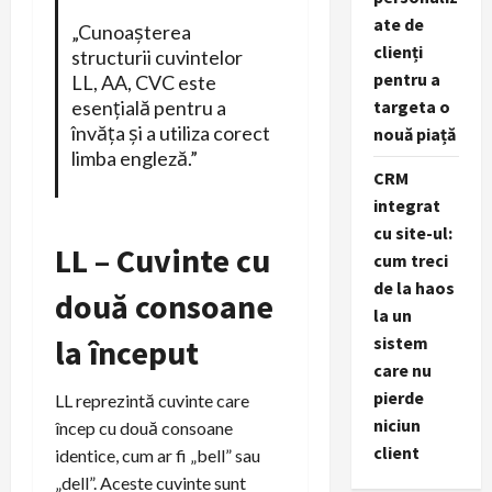
ate de
„Cunoașterea
clienți
structurii cuvintelor
pentru a
LL, AA, CVC este
targeta o
esențială pentru a
învăța și a utiliza corect
nouă piață
limba engleză.”
CRM
integrat
cu site-ul:
LL – Cuvinte cu
cum treci
de la haos
două consoane
la un
sistem
la început
care nu
pierde
LL reprezintă cuvinte care
niciun
încep cu două consoane
client
identice, cum ar fi „bell” sau
„dell”. Aceste cuvinte sunt