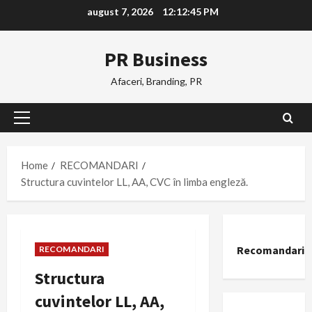
Skip
august 7, 2026
12:12:46 PM
to
content
PR Business
Afaceri, Branding, PR
Primary
Menu
Home
RECOMANDARI
Structura cuvintelor LL, AA, CVC în limba engleză.
Recomandari
RECOMANDARI
Structura
cuvintelor LL, AA,