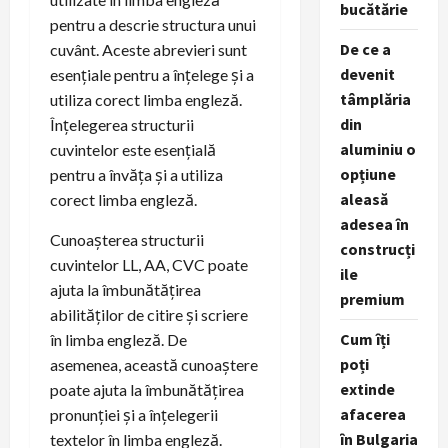
bucătărie
pentru a descrie structura unui
De ce a
cuvânt. Aceste abrevieri sunt
devenit
esențiale pentru a înțelege și a
tâmplăria
utiliza corect limba engleză.
din
Înțelegerea structurii
aluminiu o
cuvintelor este esențială
opțiune
pentru a învăța și a utiliza
aleasă
corect limba engleză.
adesea în
Cunoașterea structurii
construcți
cuvintelor LL, AA, CVC poate
ile
ajuta la îmbunătățirea
premium
abilităților de citire și scriere
Cum îți
în limba engleză. De
poți
asemenea, această cunoaștere
extinde
poate ajuta la îmbunătățirea
afacerea
pronunției și a înțelegerii
în Bulgaria
textelor în limba engleză.