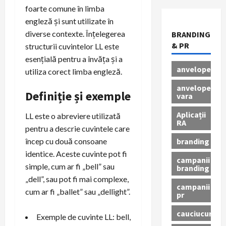
foarte comune în limba
engleză și sunt utilizate în
diverse contexte. Înțelegerea
BRANDING
& PR
structurii cuvintelor LL este
esențială pentru a învăța și a
anvelope
utiliza corect limba engleză.
anvelope
Definiție și exemple
vara
Aplicații
LL este o abreviere utilizată
RA
pentru a descrie cuvintele care
branding
încep cu două consoane
identice. Aceste cuvinte pot fi
campanii
simple, cum ar fi „bell” sau
branding
„dell”, sau pot fi mai complexe,
campanii
cum ar fi „ballet” sau „dellight”.
pr
cauciucuri
Exemple de cuvinte LL: bell,