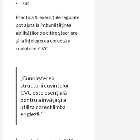
sat
Practica și exercițiile regulate
pot ajuta la îmbunătățirea
abilităților de citire și scriere
și la înțelegerea corectă a
cuvintelor CVC.
„Cunoașterea
structurii cuvintelor
CVC este esențială
pentru a învăța și a
utiliza corect limba
engleză.”