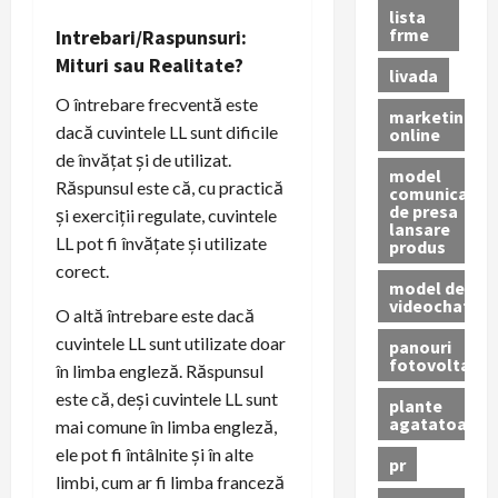
lista
frme
Intrebari/Raspunsuri:
Mituri sau Realitate?
livada
O întrebare frecventă este
marketing
dacă cuvintele LL sunt dificile
online
de învățat și de utilizat.
model
Răspunsul este că, cu practică
comunicat
de presa
și exerciții regulate, cuvintele
lansare
LL pot fi învățate și utilizate
produs
corect.
model de
videochat
O altă întrebare este dacă
cuvintele LL sunt utilizate doar
panouri
fotovoltaice
în limba engleză. Răspunsul
este că, deși cuvintele LL sunt
plante
agatatoare
mai comune în limba engleză,
ele pot fi întâlnite și în alte
pr
limbi, cum ar fi limba franceză