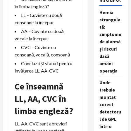
BUSINESS
în limba engleză?
Hernia
LL – Cuvinte cu două
strangula
consoane la început
tă:
AA – Cuvinte cu două
simptome
vocale la început
de alarmă
CVC – Cuvinte cu
și riscuri
consoană, vocală, consoană
dacă
amâni
Concluzii și sfaturi pentru
operația
învățarea LL, AA, CVC
Unde
Ce înseamnă
trebuie
LL, AA, CVC în
montat
corect
limba engleză?
detectoru
l de GPL
LL, AA, CVC sunt abrevieri
într-o
utilizate în limba engleză