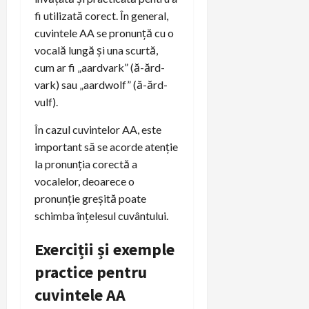
fi utilizată corect. În general,
cuvintele AA se pronunță cu o
vocală lungă și una scurtă,
cum ar fi „aardvark” (ă-ărd-
vark) sau „aardwolf” (ă-ărd-
vulf).
În cazul cuvintelor AA, este
important să se acorde atenție
la pronunția corectă a
vocalelor, deoarece o
pronunție greșită poate
schimba înțelesul cuvântului.
Exerciții și exemple
practice pentru
cuvintele AA