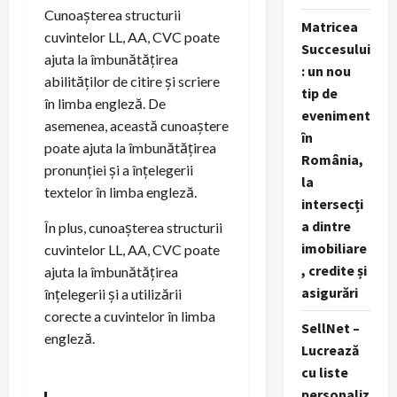
Cunoașterea structurii
Matricea
cuvintelor LL, AA, CVC poate
Succesului
ajuta la îmbunătățirea
: un nou
abilităților de citire și scriere
tip de
în limba engleză. De
eveniment
asemenea, această cunoaștere
în
poate ajuta la îmbunătățirea
România,
pronunției și a înțelegerii
la
textelor în limba engleză.
intersecți
a dintre
În plus, cunoașterea structurii
imobiliare
cuvintelor LL, AA, CVC poate
, credite și
ajuta la îmbunătățirea
asigurări
înțelegerii și a utilizării
corecte a cuvintelor în limba
SellNet –
engleză.
Lucrează
cu liste
personaliz