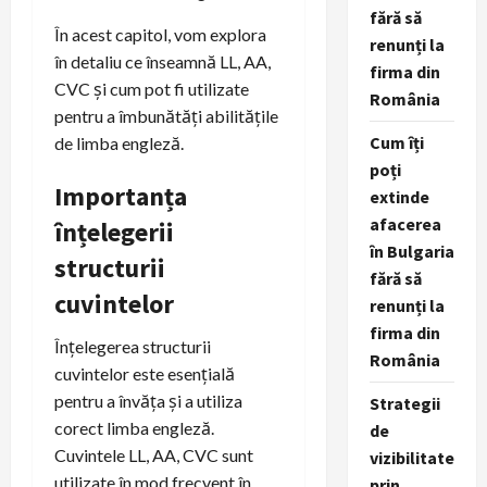
fără să
În acest capitol, vom explora
renunți la
în detaliu ce înseamnă LL, AA,
firma din
CVC și cum pot fi utilizate
România
pentru a îmbunătăți abilitățile
Cum îți
de limba engleză.
poți
Importanța
extinde
afacerea
înțelegerii
în Bulgaria
structurii
fără să
cuvintelor
renunți la
firma din
Înțelegerea structurii
România
cuvintelor este esențială
pentru a învăța și a utiliza
Strategii
corect limba engleză.
de
Cuvintele LL, AA, CVC sunt
vizibilitate
utilizate în mod frecvent în
prin