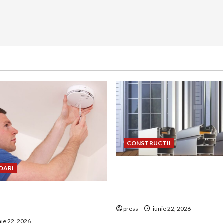
CONSTRUCTII
De ce a devenit tâmplăria 
DARI
aluminiu o opțiune aleasă 
uie montat corect
construcțiile premium
 de GPL într-o bucătărie
press
iunie 22, 2026
nie 22, 2026