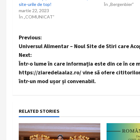
site-urile de top!
În „Bergenbier”
t
martie 22, 2023
În „COMUNICAT”
i
o
P
Previous:
n
Universul Alimentar – Noul Site de Stiri care Ac
o
Next:
s
Într-o lume în care informația este din ce în ce m
https://ziaredelaalaz.ro/ vine să ofere cititorilo
t
într-un mod ușor și convenabil.
n
a
RELATED STORIES
v
i