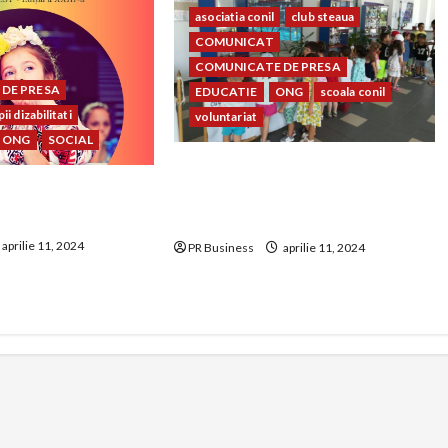
asociatia conil
club steaua
COMUNICAT
COMUNICATE DE PRESA
DE PRESA
EDUCATIE
ONG
scoala conil
ii dizabilitati
voluntariat
ONG
SOCIAL
Prietenia dintre copiii Clubului
023 – FESTIVALUL
Sportiv Steaua București și
IȚIA A – XXIII-A
copiii Școlii și Asociației Conil
aprilie 11, 2024
PR Business
aprilie 11, 2024