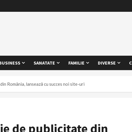
BUSINESS
SANATATE
FAMILIE
DIVERSE
C
 din România, lansează cu succes noi site-uri
e de publicitate din