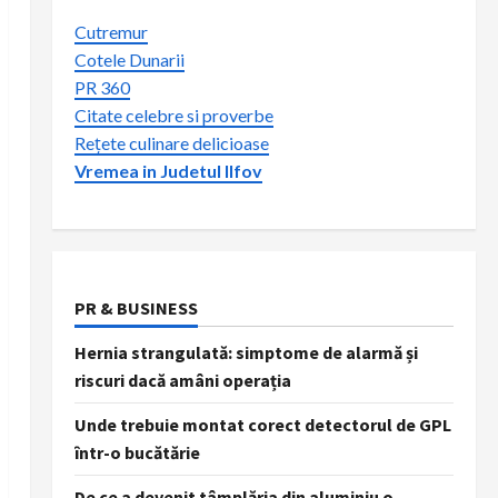
Cutremur
Cotele Dunarii
PR 360
Citate celebre si proverbe
Rețete culinare delicioase
Vremea in Judetul Ilfov
PR & BUSINESS
Hernia strangulată: simptome de alarmă și
riscuri dacă amâni operația
Unde trebuie montat corect detectorul de GPL
într-o bucătărie
De ce a devenit tâmplăria din aluminiu o