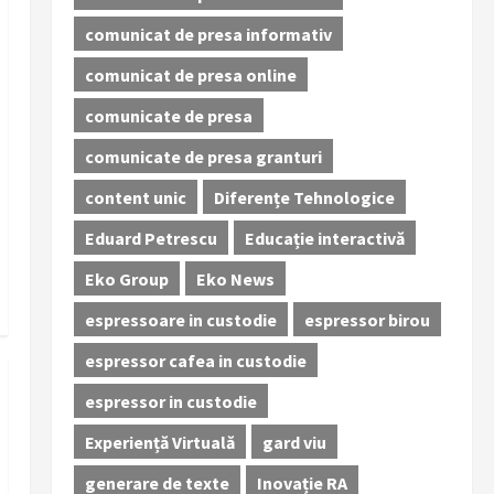
comunicat de presa informativ
comunicat de presa online
comunicate de presa
comunicate de presa granturi
content unic
Diferențe Tehnologice
Eduard Petrescu
Educație interactivă
Eko Group
Eko News
espressoare in custodie
espressor birou
espressor cafea in custodie
espressor in custodie
Experiență Virtuală
gard viu
generare de texte
Inovație RA