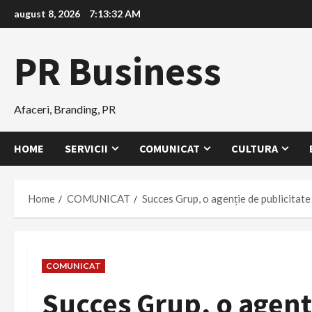
Skip
august 8, 2026
7:13:32 AM
to
content
PR Business
Afaceri, Branding, PR
HOME
SERVICII
COMUNICAT
CULTURA
Home
COMUNICAT
Succes Grup, o agenție de publicitate
COMUNICAT
Succes Grup, o agenți