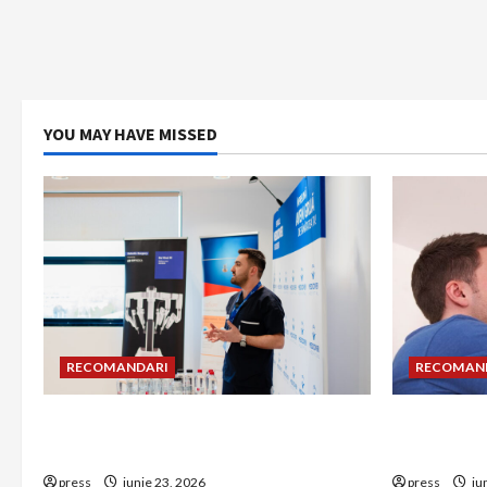
YOU MAY HAVE MISSED
RECOMANDARI
RECOMAN
Hernia strangulată: simptome de
Unde treb
alarmă și riscuri dacă amâni operația
detectorul
press
iunie 23, 2026
press
iu