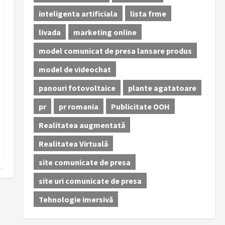
inteligenta artificiala
lista frme
livada
marketing online
model comunicat de presa lansare produs
model de videochat
panouri fotovoltaice
plante agatatoare
pr
pr romania
Publicitate OOH
Realitatea augmentată
Realitatea Virtuală
site comunicate de presa
site uri comunicate de presa
Tehnologie imersivă