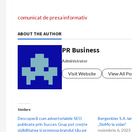
P
comunicat de presa informativ
o
ABOUT THE AUTHOR
s
PR Business
t
Administrator
n
Visit Website
View All Po
a
v
i
Similare
g
Descoperă cum advertorialele SEO
Bergenbier S.A. l
publicate prin Succes Grup pot crește
„SloMo la volan”
a
vizibilitatea și promova brandul tău pe
noiembrie 6, 2023