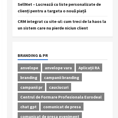
SellNet – Lucrează cu liste personalizate de
clienți pentru a targeta o nouă piață
CRM integrat cu site-ul: cum treci de la haos la
un sistem care nu pierde niciun client
BRANDING & PR
anvelope
anvelope vara
Aplicații RA
branding
campanii branding
campanii pr
cauciucuri
Centrul de Formare Profesionala Eurodeal
chat gpt
comunicat de presa
comunicat de presa eveniment