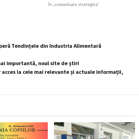
În „comunicare strategica”
operă Tendințele din Industria Alimentară
ai importantă, noul site de știri
r acces la cele mai relevante și actuale informații,