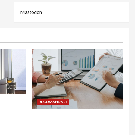
Mastodon
din
RECOMANDARI
adesea în
Cum îți poți extinde afacerea în
Bulgaria fără să renunți la firma din
România