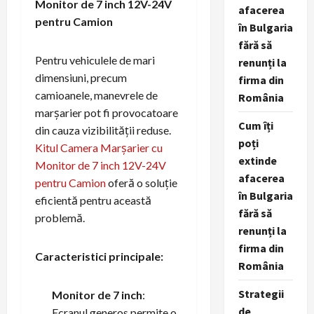
Monitor de 7 inch 12V-24V
afacerea
pentru Camion
în Bulgaria
fără să
Pentru vehiculele de mari
renunți la
dimensiuni, precum
firma din
camioanele, manevrele de
România
marșarier pot fi provocatoare
Cum îți
din cauza vizibilității reduse.
poți
Kitul Camera Marșarier cu
extinde
Monitor de 7 inch 12V-24V
afacerea
pentru Camion
oferă o soluție
în Bulgaria
eficientă pentru această
fără să
problemă.
renunți la
firma din
Caracteristici principale:
România
Strategii
Monitor de 7 inch
:
de
Ecranul generos permite o