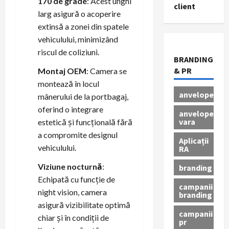
170 de grade
: Acest unghi
client
larg asigură o acoperire
extinsă a zonei din spatele
vehiculului, minimizând
riscul de coliziuni.
BRANDING
& PR
Montaj OEM
: Camera se
montează în locul
anvelope
mânerului de la portbagaj,
oferind o integrare
anvelope
vara
estetică și funcțională fără
a compromite designul
Aplicații
vehiculului.
RA
Viziune nocturnă
:
branding
Echipată cu funcție de
campanii
night vision, camera
branding
asigură vizibilitate optimă
campanii
chiar și în condiții de
pr