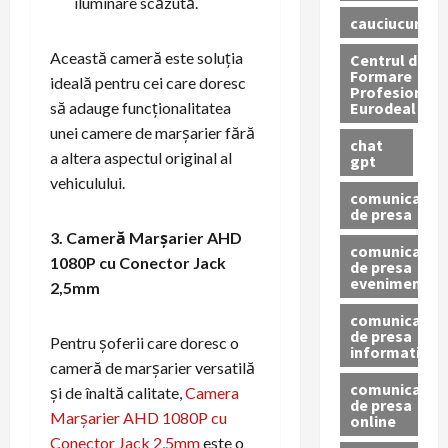
iluminare scăzută.
cauciucuri
Această cameră este soluția
Centrul de
Formare
ideală pentru cei care doresc
Profesionala
Eurodeal
să adauge funcționalitatea
unei camere de marșarier fără
chat
a altera aspectul original al
gpt
vehiculului.
comunicat
de presa
3. Cameră Marșarier AHD
comunicat
1080P cu Conector Jack
de presa
eveniment
2,5mm
comunicat
de presa
Pentru șoferii care doresc o
informativ
cameră de marșarier versatilă
comunicat
și de înaltă calitate,
Camera
de presa
Marșarier AHD 1080P cu
online
Conector Jack 2,5mm
este o