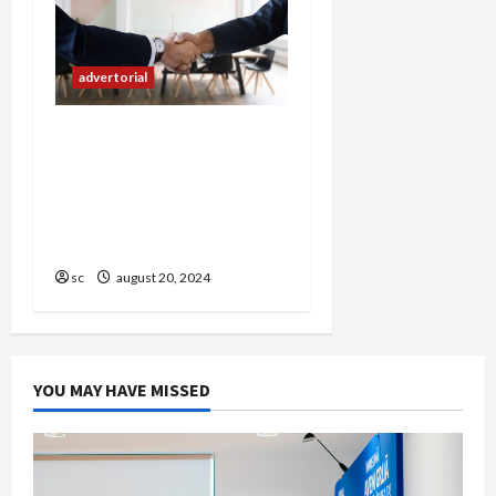
advertorial
Munca în Olanda:
Avantajele și
Oportunitățile pentru
Românii Care Vor o
Carieră de Succes
sc
august 20, 2024
YOU MAY HAVE MISSED