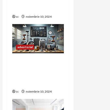
n
Sprijinirea
Contribuabililor
sc
noiembrie 10, 2024
advertorial
Echipamente esențiale
pentru activități
profesionale și hobby-uri
tehnice pe
toolsboxservices.ro
sc
noiembrie 10, 2024