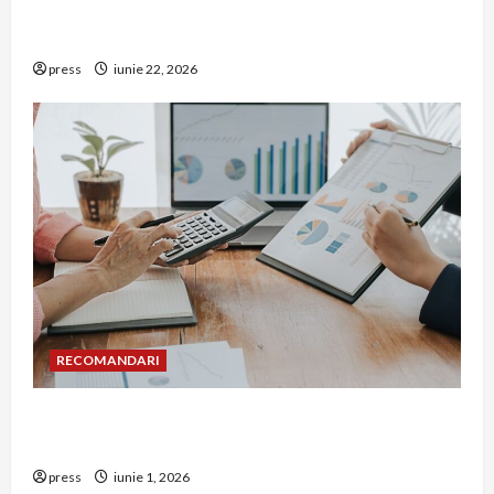
De ce a devenit tâmplăria din aluminiu o
opțiune aleasă adesea în construcțiile premium
press
iunie 22, 2026
RECOMANDARI
Cum îți poți extinde afacerea în Bulgaria fără să
renunți la firma din România
press
iunie 1, 2026