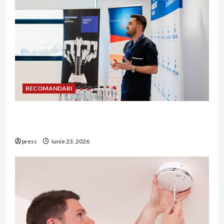
RECOMANDARI
Hernia strangulată: simptome de alarmă și
riscuri dacă amâni operația
press
iunie 23, 2026