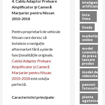
4. Cablu Adaptor Preluare
inteligenta
artificiala
Amplificator și Cameră
Marșarier pentru Nissan
lista
frme
2010-2018
livada
Pentru proprietarii de vehicule
marketing
Nissan care doresc să
online
instaleze o navigație
model
aftermarket fără a pierde
comunicat
funcționalitățile originale,
de presa
lansare
Cablul Adaptor Preluare
produs
Amplificator și Cameră
model de
Marșarier pentru Nissan
videochat
2010-2018
este soluția
panouri
perfectă.
fotovoltaice
plante
Caracteristici principale:
agatatoare