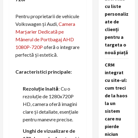
cu liste
personaliz
Pentru proprietarii de vehicule
ate de
Volkswagen și Audi,
Camera
clienți
Marșarier Dedicată pe
pentru a
Mânerul de Portbagaj AHD
targeta o
1080P-720P
oferă o integrare
nouă piață
perfectă și estetică.
CRM
Caracteristici principale:
integrat
cu site-ul:
cum treci
Rezoluție înaltă
: Cu o
de la haos
rezoluție de 1280x720P
la un
HD, camera oferă imagini
sistem
clare și detaliate, esențiale
care nu
pentru manevre precise.
pierde
Unghi de vizualizare de
niciun