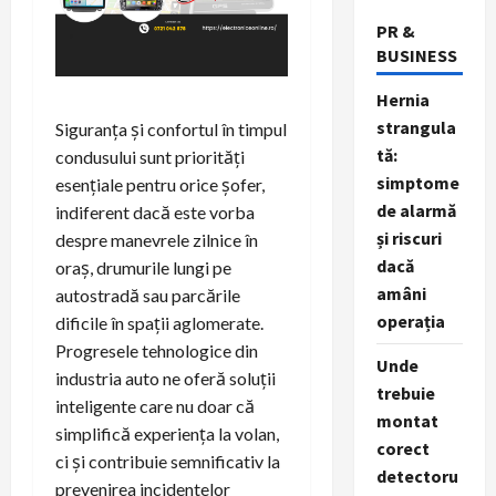
PR &
BUSINESS
Hernia
strangula
Siguranța și confortul în timpul
tă:
condusului sunt priorități
simptome
esențiale pentru orice șofer,
de alarmă
indiferent dacă este vorba
și riscuri
despre manevrele zilnice în
dacă
oraș, drumurile lungi pe
amâni
autostradă sau parcările
operația
dificile în spații aglomerate.
Progresele tehnologice din
Unde
industria auto ne oferă soluții
trebuie
inteligente care nu doar că
montat
simplifică experiența la volan,
corect
ci și contribuie semnificativ la
detectoru
prevenirea incidentelor