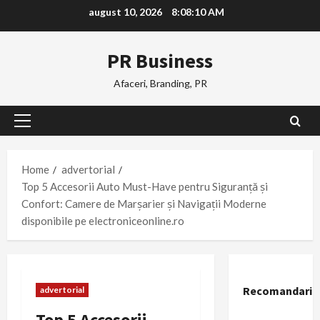
Skip
august 10, 2026
8:08:11 AM
to
content
PR Business
Afaceri, Branding, PR
Primary
Menu
Home
advertorial
Top 5 Accesorii Auto Must-Have pentru Siguranță și
Confort: Camere de Marșarier și Navigații Moderne
disponibile pe electroniceonline.ro
Recomandari
advertorial
Top 5 Accesorii