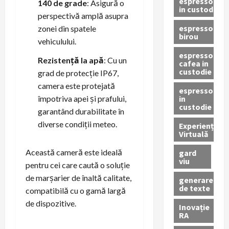
espressoare
140 de grade
: Asigură o
in custodie
perspectivă amplă asupra
espressor
zonei din spatele
birou
vehiculului.
espressor
Rezistență la apă
: Cu un
cafea in
custodie
grad de protecție IP67,
camera este protejată
espressor
in
împotriva apei și prafului,
custodie
garantând durabilitate în
diverse condiții meteo.
Experiență
Virtuală
Această cameră este ideală
gard
viu
pentru cei care caută o soluție
de marșarier de înaltă calitate,
generare
de texte
compatibilă cu o gamă largă
de dispozitive.
Inovație
RA