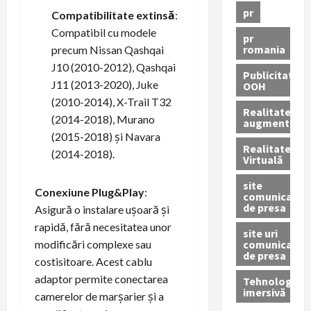
pr
Compatibilitate extinsă
:
Compatibil cu modele
pr
romania
precum Nissan Qashqai
J10 (2010-2012), Qashqai
Publicitate
J11 (2013-2020), Juke
OOH
(2010-2014), X-Trail T32
Realitatea
(2014-2018), Murano
augmentată
(2015-2018) și Navara
Realitatea
(2014-2018).
Virtuală
site
Conexiune Plug&Play
:
comunicate
de presa
Asigură o instalare ușoară și
rapidă, fără necesitatea unor
site uri
comunicate
modificări complexe sau
de presa
costisitoare. Acest cablu
adaptor permite conectarea
Tehnologie
imersivă
camerelor de marșarier și a