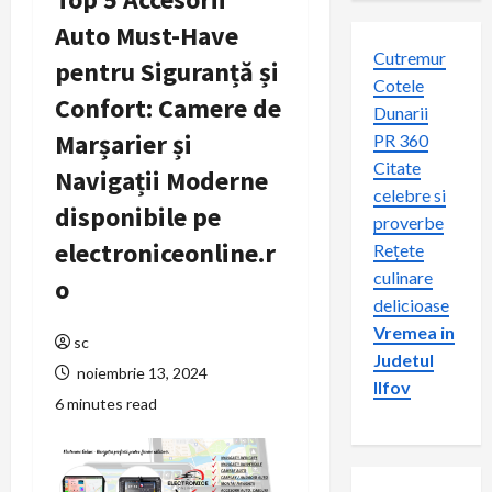
Auto Must-Have
Cutremur
pentru Siguranță și
Cotele
Confort: Camere de
Dunarii
Marșarier și
PR 360
Citate
Navigații Moderne
celebre si
disponibile pe
proverbe
electroniceonline.r
Rețete
culinare
o
delicioase
Vremea in
sc
Judetul
noiembrie 13, 2024
Ilfov
6 minutes read