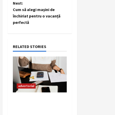
s
Next:
t
Cum să alegi mașini de
închiriat pentru o vacanță
n
perfectă
a
v
RELATED STORIES
i
g
a
t
advertorial
i
Obligatia depunerii
Declarației SAF-T (D406)
o
și Rolul REALCONT în