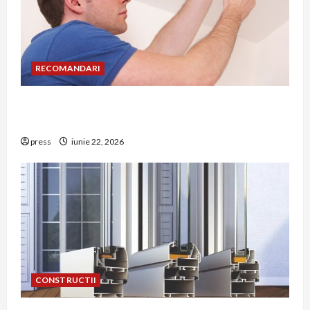
RECOMANDARI
Unde trebuie montat corect detectorul de GPL
într-o bucătărie
press
iunie 22, 2026
CONSTRUCTII