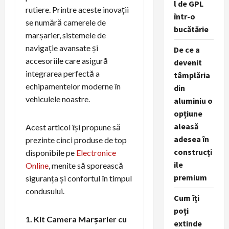
l de GPL
rutiere. Printre aceste inovații
într-o
se numără camerele de
bucătărie
marșarier, sistemele de
navigație avansate și
De ce a
accesoriile care asigură
devenit
integrarea perfectă a
tâmplăria
echipamentelor moderne în
din
vehiculele noastre.
aluminiu o
opțiune
aleasă
Acest articol își propune să
adesea în
prezinte cinci produse de top
construcți
disponibile pe
Electronice
ile
Online
, menite să sporească
premium
siguranța și confortul în timpul
condusului.
Cum îți
poți
1. Kit Camera Marșarier cu
extinde