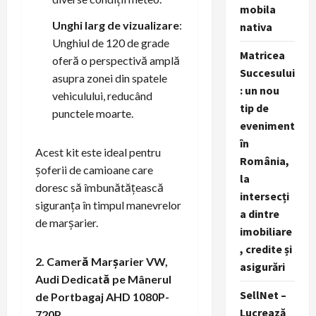
mobila
Unghi larg de vizualizare
:
nativa
Unghiul de 120 de grade
Matricea
oferă o perspectivă amplă
Succesului
asupra zonei din spatele
: un nou
vehiculului, reducând
tip de
punctele moarte.
eveniment
în
Acest kit este ideal pentru
România,
șoferii de camioane care
la
doresc să îmbunătățească
intersecți
siguranța în timpul manevrelor
a dintre
de marșarier.
imobiliare
, credite și
2. Cameră Marșarier VW,
asigurări
Audi Dedicată pe Mânerul
SellNet –
de Portbagaj AHD 1080P-
Lucrează
720P