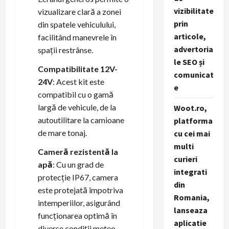
vizibilitate
vizualizare clară a zonei
prin
din spatele vehiculului,
articole,
facilitând manevrele în
advertoria
spații restrânse.
le SEO și
Compatibilitate 12V-
comunicat
24V
: Acest kit este
e
compatibil cu o gamă
largă de vehicule, de la
Woot.ro,
autoutilitare la camioane
platforma
de mare tonaj.
cu cei mai
multi
Cameră rezistentă la
curieri
apă
: Cu un grad de
integrati
protecție IP67, camera
din
este protejată împotriva
Romania,
intemperiilor, asigurând
lanseaza
funcționarea optimă în
aplicatie
diverse condiții meteo.