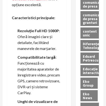
comunicate
opțiune excelentă.
de presa
comunicate
Caracteristici principale:
de presa
granturi
Rezoluție Full HD 1080P
:
content
unic
Oferă imagini clare și
detaliate, facilitând
Diferențe
Tehnologice
manevrele de marșarier.
Eduard
Compatibilitate largă
:
Petrescu
Funcționează cu
Educație
majoritatea aparatelor de
interactivă
înregistrare video, precum
GPS, camere retrovizoare,
Eko
Group
DVR-uri și sisteme
CarPlay.
Eko
News
Unghi de vizualizare de