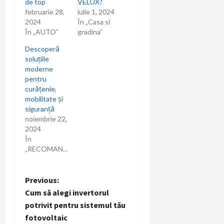
de top
VELUX?
februarie 28,
iulie 1, 2024
2024
În „Casa si
În „AUTO”
gradina”
Descoperă
soluțiile
moderne
pentru
curățenie,
mobilitate și
siguranță
noiembrie 22,
2024
În
„RECOMANDARI”
P
Previous:
Cum să alegi invertorul
o
potrivit pentru sistemul tău
fotovoltaic