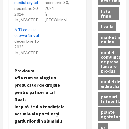
artificiala
mediul digital
noiembrie 30,
noiembrie 20,
2024
lista
2024
În
frme
În „AFACERI”
„RECOMANDARI”
livada
Află ce este
copywritingul
marketing
decembrie 15,
online
2023
model
În „AFACERI”
comunicat
de presa
lansare
P
Previous:
produs
Afla cum sa alegi un
model de
o
producator de drojdie
videochat
pentru patiseria ta!
s
panouri
Next:
fotovoltaice
t
Inspiră-te din tendințele
plante
actuale ale portilor și
agatatoare
n
gardurilor din aluminiu
pr