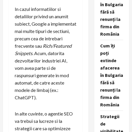
în Bulgaria
In cazul informatiilor si
fără să
detaliilor privind un anumit
renunți la
subiect, Google a implementat
firma din
mai multe tipuri de sectiuni,
România
precum cea de intrebari
Cum îți
frecvente sau
Rich/Featured
poți
Snippets
. Acum, datorita
extinde
dezvoltarilor industriei AI,
afacerea
vom avea parte si de
în Bulgaria
raspunsuri generate in mod
fără să
automat, de catre aceste
renunți la
modele de limbaj (ex.:
firma din
ChatGPT).
România
In alte cuvinte, o agentie SEO
Strategii
va trebui sa lucreze si la
de
strategii care sa optimizeze
vizibilitate