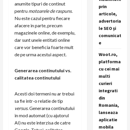
anumite tipuri de continut
prin
pentru
motoarele de raspuns
.
articole,
Nu este cazul pentru fiecare
advertoria
afacere in parte, precum
le SEO și
magazinele online, de exemplu,
comunicat
dar sunt unele entitati online
e
care vor beneficia foarte mult
Woot.ro,
de pe urma acestui aspect.
platforma
cu cei mai
Generarea continutului vs.
multi
calitatea continutului
curieri
integrati
Acesti doi termeni nu ar trebui
din
sa fie intr-o relatie de tip
Romania,
versus
. Generarea continutului
lanseaza
in mod automat (cu ajutorul
aplicatie
AI) nu este interzisa de catre
mobila
Google. Totusi, calitatea