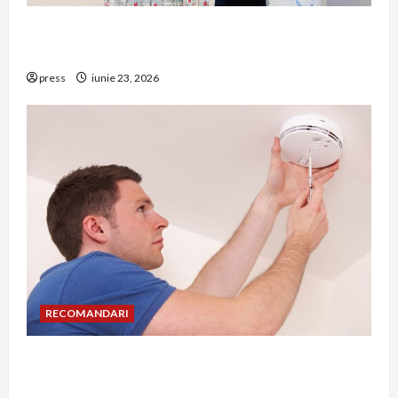
Hernia strangulată: simptome de alarmă și
riscuri dacă amâni operația
press
iunie 23, 2026
RECOMANDARI
Unde trebuie montat corect detectorul de GPL
într-o bucătărie