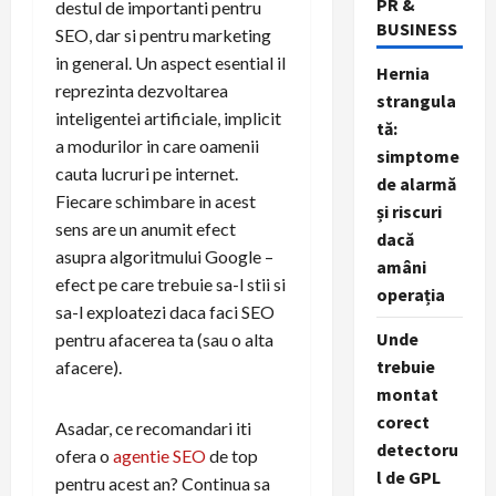
PR &
destul de importanti pentru
BUSINESS
SEO, dar si pentru marketing
in general. Un aspect esential il
Hernia
reprezinta dezvoltarea
strangula
inteligentei artificiale, implicit
tă:
a modurilor in care oamenii
simptome
cauta lucruri pe internet.
de alarmă
Fiecare schimbare in acest
și riscuri
sens are un anumit efect
dacă
asupra algoritmului Google –
amâni
efect pe care trebuie sa-l stii si
operația
sa-l exploatezi daca faci SEO
Unde
pentru afacerea ta (sau o alta
trebuie
afacere).
montat
corect
Asadar, ce recomandari iti
detectoru
ofera o
agentie SEO
de top
l de GPL
pentru acest an? Continua sa