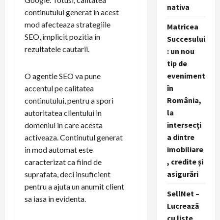
nativa
continutului generat in acest
mod afecteaza strategiile
Matricea
SEO, implicit pozitia in
Succesului
rezultatele cautarii.
: un nou
tip de
eveniment
O agentie SEO va pune
în
accentul pe calitatea
România,
continutului, pentru a spori
la
autoritatea clientului in
intersecți
domeniul in care acesta
a dintre
activeaza. Continutul generat
imobiliare
in mod automat este
, credite și
caracterizat ca fiind de
asigurări
suprafata, deci insuficient
pentru a ajuta un anumit client
SellNet –
sa iasa in evidenta.
Lucrează
cu liste