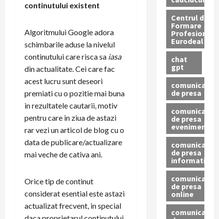
continutului existent
Centrul de
Formare
Algoritmului Google adora
Profesionala
Eurodeal
schimbarile aduse la nivelul
continutului care risca sa
iasa
chat
gpt
din actualitate. Cei care fac
acest lucru sunt deseori
comunicat
de presa
premiati cu o pozitie mai buna
in rezultatele cautarii, motiv
comunicat
pentru care in ziua de astazi
de presa
eveniment
rar vezi un articol de blog cu o
data de publicare/actualizare
comunicat
de presa
mai veche de cativa ani.
informativ
comunicat
Orice tip de continut
de presa
considerat esential este astazi
online
actualizat frecvent, in special
comunicate
daca proprietarul continutului