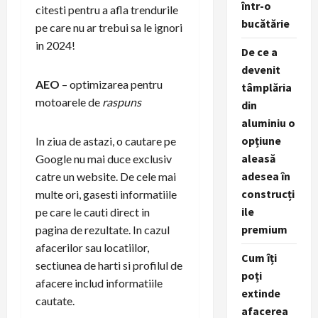
într-o
citesti pentru a afla trendurile
bucătărie
pe care nu ar trebui sa le ignori
in 2024!
De ce a
devenit
AEO
– optimizarea pentru
tâmplăria
motoarele de
raspuns
din
aluminiu o
opțiune
In ziua de astazi, o cautare pe
aleasă
Google nu mai duce exclusiv
adesea în
catre un website. De cele mai
construcți
multe ori, gasesti informatiile
ile
pe care le cauti direct in
premium
pagina de rezultate. In cazul
afacerilor sau locatiilor,
Cum îți
sectiunea de harti si profilul de
poți
afacere includ informatiile
extinde
cautate.
afacerea