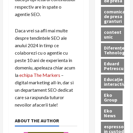
de presa
respectiv are in spate o
comunicate
agentie SEO.
de presa
granturi
Daca vrei sa afli mai multe
content
unic
despre tendintele SEO ale
anului 2024 in timp ce
Diferențe
Tehnologice
colaborezi cu o agentie cu
peste 10 ani de experienta in
Eduard
domeniu, apeleaza chiar acum
Petrescu
la
echipa The Markers
–
Educație
digital marketing all-in, dar si
interactivă
un departament SEO dedicat
Eko
care sa raspunda tuturor
Group
nevoilor afacerii tale!
Eko
News
ABOUT THE AUTHOR
espressoare
in custodie