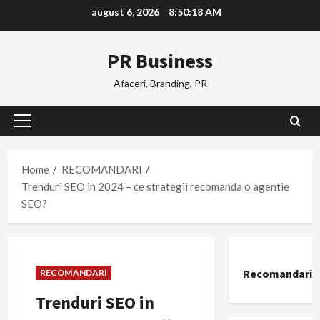
Skip
august 6, 2026
8:50:19 AM
to
content
PR Business
Afaceri, Branding, PR
Primary
Menu
Home
RECOMANDARI
Trenduri SEO in 2024 – ce strategii recomanda o agentie
SEO?
Recomandari
RECOMANDARI
Trenduri SEO in