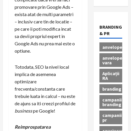
promovare prin Google Ads –
exista atat de multi parametri
– inclusiv care tin de locatie –
BRANDING
pe care ii poti modifica incat
& PR
sa devii propriul expert in
Google Ads nu prea mai este o
anvelope
optiune.
anvelope
vara
Totodata, SEO la nivel local
Aplicații
implica de asemenea
RA
optimizare
branding
frecventa/constanta care
trebuie luata in calcul – nu este
campanii
de ajuns sa iti creezi profilul de
branding
business
pe Google!
campanii
pr
Reimprospatarea
cauciucuri