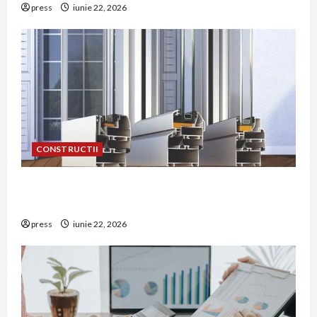
press
iunie 22, 2026
CONSTRUCTII
De ce a devenit tâmplăria din aluminiu o
opțiune aleasă adesea în construcțiile premium
press
iunie 22, 2026