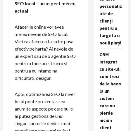
SEO local – un aspect mereu
personaliz
actual
ate de
clienți
Afacerile online vor avea
pentru a
mereu nevoie de SEO local.
targeta o
Vrei ca afacerea ta sa fie pusa
nouă piață
efectiv pe harta? Ai nevoie de
CRM
un expert sau de o agentie SEO
integrat
pentru a face acest lucru si
cu site-ul:
pentru a nu intampina
cum treci
dificultati, desigur.
de la haos
la un
Apoi, optimizarea SEO la nivel
sistem
local poate prezenta si ea
care nu
anumite aspecte pe care nu le-
pierde
ai putea gestiona de unul
niciun
singur. Lucrurile devin si mai
client
complicate daca vrei sa faci