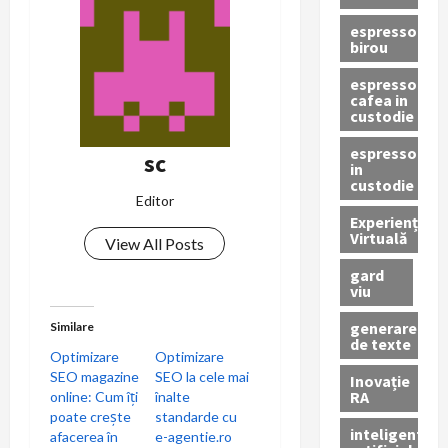
espressor
birou
espressor
cafea in
custodie
espressor
sc
in
custodie
Editor
Experiență
Virtuală
View All Posts
gard
viu
generare
Similare
de texte
Optimizare
Optimizare
SEO magazine
SEO la cele mai
Inovație
RA
online: Cum îți
înalte
poate crește
standarde cu
inteligenta
afacerea în
e-agentie.ro