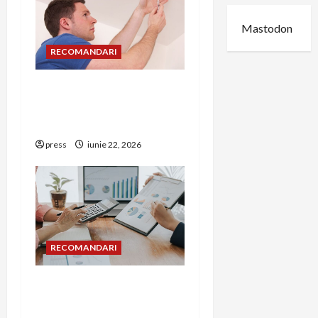
Mastodon
RECOMANDARI
Unde trebuie montat
corect detectorul de GPL
într-o bucătărie
press
iunie 22, 2026
RECOMANDARI
Cum îți poți extinde
afacerea în Bulgaria fără