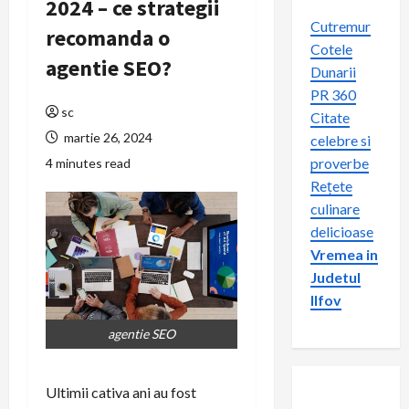
2024 – ce strategii
Cutremur
recomanda o
Cotele
agentie SEO?
Dunarii
PR 360
sc
Citate
martie 26, 2024
celebre si
proverbe
4 minutes read
Rețete
culinare
delicioase
Vremea in
Judetul
Ilfov
agentie SEO
Ultimii cativa ani au fost