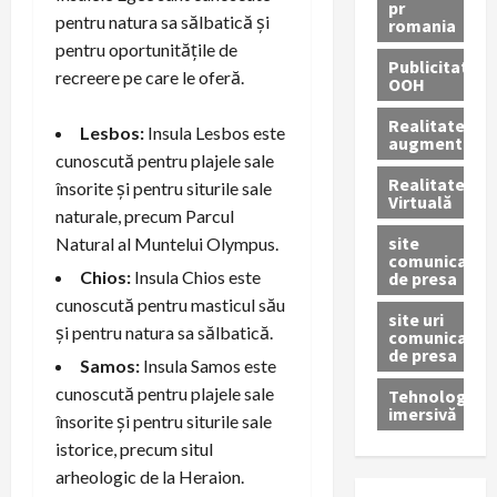
pr
pentru natura sa sălbatică și
romania
pentru oportunitățile de
Publicitate
recreere pe care le oferă.
OOH
Realitatea
Lesbos:
Insula Lesbos este
augmentată
cunoscută pentru plajele sale
Realitatea
însorite și pentru siturile sale
Virtuală
naturale, precum Parcul
site
Natural al Muntelui Olympus.
comunicate
Chios:
Insula Chios este
de presa
cunoscută pentru masticul său
site uri
și pentru natura sa sălbatică.
comunicate
de presa
Samos:
Insula Samos este
cunoscută pentru plajele sale
Tehnologie
imersivă
însorite și pentru siturile sale
istorice, precum situl
arheologic de la Heraion.