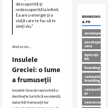
descoperită și
redescoperită la infinit.
Ea are o energie și o
BRANDING
viață care te fac să te
& PR
simți viu.”
anvelope
anvelope
vara
And so on…
Aplicații
Insulele
RA
Greciei: o lume
branding
campanii
a frumuseții
branding
campanii
Insulele Greciei reprezintă o
pr
destinație turistică excelentă,
cauciucuri
datorită frumuseții lor