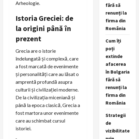
Arheologie.
fără să
renunți la
Istoria Greciei: de
firma din
la origini până în
România
prezent
Cum îți
poți
Grecia are o istorie
extinde
îndelungată și complexă, care
afacerea
a fost marcată de evenimente
în Bulgaria
și personalități care au lăsat o
fără să
amprentă profundă asupra
renunți la
culturii și civilizației moderne.
firma din
De la civilizația miceniană și
România
până la epoca clasică, Grecia a
fost martora unor evenimente
Strategii
care au schimbat cursul
de
istoriei.
vizibilitate
prin