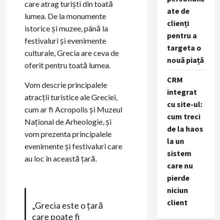
care atrag turiști din toată
ate de
lumea. De la monumente
clienți
istorice și muzee, până la
pentru a
festivaluri și evenimente
targeta o
culturale, Grecia are ceva de
nouă piață
oferit pentru toată lumea.
CRM
Vom descrie principalele
integrat
atracții turistice ale Greciei,
cu site-ul:
cum ar fi Acropolis și Muzeul
cum treci
Național de Arheologie, și
de la haos
vom prezenta principalele
la un
evenimente și festivaluri care
sistem
au loc în această țară.
care nu
pierde
niciun
client
„Grecia este o țară
care poate fi