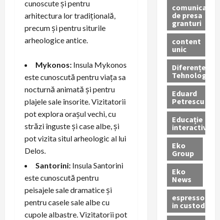
cunoscute și pentru
comunicate
de presa
arhitectura lor tradițională,
granturi
precum și pentru siturile
arheologice antice.
content
unic
Mykonos:
Insula Mykonos
Diferențe
Tehnologice
este cunoscută pentru viața sa
nocturnă animată și pentru
Eduard
Petrescu
plajele sale însorite. Vizitatorii
pot explora orașul vechi, cu
Educație
străzi înguste și case albe, și
interactivă
pot vizita situl arheologic al lui
Eko
Delos.
Group
Santorini:
Insula Santorini
Eko
este cunoscută pentru
News
peisajele sale dramatice și
espressoare
pentru casele sale albe cu
in custodie
cupole albastre. Vizitatorii pot