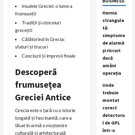
BUSINESS
Insulele Greciei: o lume a
Hernia
frumuseții
strangula
Tradiții și obiceiuri
tă:
grecești
simptome
Călătorind în Grecia:
de alarmă
sfaturi și trucuri
și riscuri
Concluzii și impresii finale
dacă
amâni
Descoperă
operația
frumusețea
Unde
trebuie
Greciei Antice
montat
corect
Grecia este o țară cu o istorie
detectoru
bogată și fascinantă, care a
l de GPL
lăsat în urmă o moștenire
într-o
culturală și arhitecturală