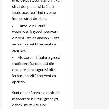
grec de post, constând într-un
strat de spanac și brânză,
toate acestea fiind învelite
într-un strat de aluat.
Ouzo
: o băutură
tradițională grecă, realizată
din distilate de anason și alte
ierburi, servită frecvent ca
aperitiv.
Metaxa
: o băutură grecă
tradițională, realizată din
distilate de struguri și alte
ierburi, servită frecvent ca
aperitiv.
Sunt doar câteva exemple de
mâncare și băuturi grecești,
dar există multe alte