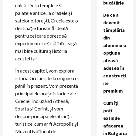
bucătărie
unică. De la templele și
palatele antice, la orașele și
De ce a
satelor pitorești, Grecia este o
devenit
destinație turistică ideală
tâmplăria
pentru cei care doresc să
din
experimenteze și să înțeleagă
aluminiu o
mai bine cultura și istoria
opțiune
acestei țări.
aleasă
adesea în
În acest capitol, vom explora
construcți
istoria Greciei, de la originea ei
ile
până în prezent. Vom prezenta
premium
principalele orașe istorice ale
Greciei, incluzând Athenă,
Cum îți
Sparta și Corint, și vom
poți
descrie principalele atracții
extinde
turistice, cum ar fi Acropolis și
afacerea
Muzeul Național de
în Bulgaria