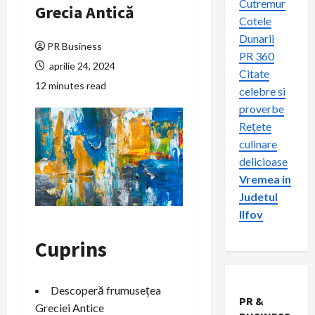
Cutremur
Grecia Antică
Cotele
Dunarii
PR Business
PR 360
aprilie 24, 2024
Citate
12 minutes read
celebre si
proverbe
Rețete
culinare
delicioase
Vremea in
Judetul
Ilfov
Cuprins
Descoperă frumusețea
PR &
Greciei Antice