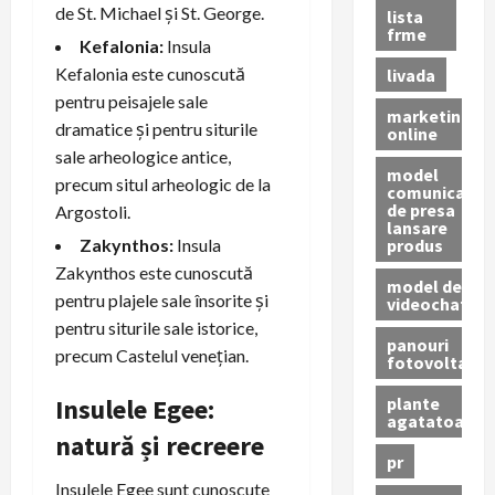
de St. Michael și St. George.
lista
frme
Kefalonia:
Insula
Kefalonia este cunoscută
livada
pentru peisajele sale
marketing
dramatice și pentru siturile
online
sale arheologice antice,
model
precum situl arheologic de la
comunicat
de presa
Argostoli.
lansare
produs
Zakynthos:
Insula
Zakynthos este cunoscută
model de
pentru plajele sale însorite și
videochat
pentru siturile sale istorice,
panouri
precum Castelul venețian.
fotovoltaice
plante
Insulele Egee:
agatatoare
natură și recreere
pr
Insulele Egee sunt cunoscute