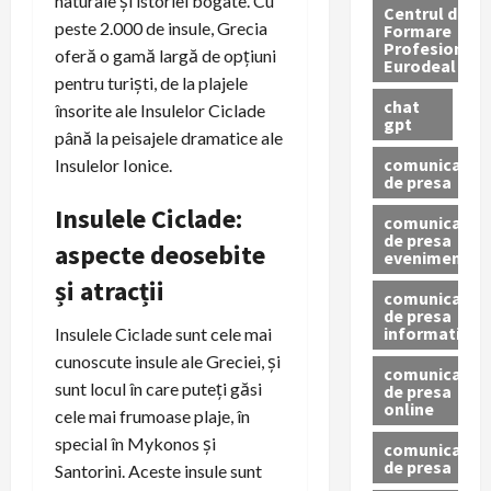
naturale și istoriei bogate. Cu
Centrul de
peste 2.000 de insule, Grecia
Formare
Profesionala
oferă o gamă largă de opțiuni
Eurodeal
pentru turiști, de la plajele
chat
însorite ale Insulelor Ciclade
gpt
până la peisajele dramatice ale
comunicat
Insulelor Ionice.
de presa
Insulele Ciclade:
comunicat
de presa
aspecte deosebite
eveniment
și atracții
comunicat
de presa
informativ
Insulele Ciclade sunt cele mai
cunoscute insule ale Greciei, și
comunicat
sunt locul în care puteți găsi
de presa
online
cele mai frumoase plaje, în
special în Mykonos și
comunicate
de presa
Santorini. Aceste insule sunt