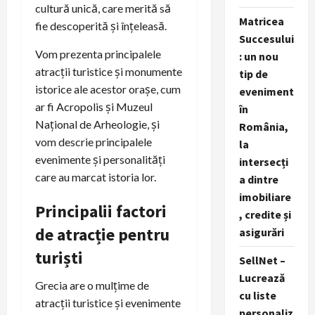
cultură unică, care merită să
Matricea
fie descoperită și înțeleasă.
Succesului
Vom prezenta principalele
: un nou
atracții turistice și monumente
tip de
istorice ale acestor orașe, cum
eveniment
ar fi Acropolis și Muzeul
în
Național de Arheologie, și
România,
vom descrie principalele
la
evenimente și personalități
intersecți
care au marcat istoria lor.
a dintre
imobiliare
Principalii factori
, credite și
de atracție pentru
asigurări
turiști
SellNet –
Lucrează
Grecia are o mulțime de
cu liste
atracții turistice și evenimente
personaliz