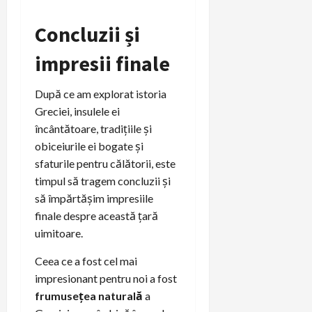
Concluzii și
impresii finale
După ce am explorat istoria
Greciei, insulele ei
încântătoare, tradițiile și
obiceiurile ei bogate și
sfaturile pentru călătorii, este
timpul să tragem concluzii și
să împărtășim impresiile
finale despre această țară
uimitoare.
Ceea ce a fost cel mai
impresionant pentru noi a fost
frumusețea naturală
a