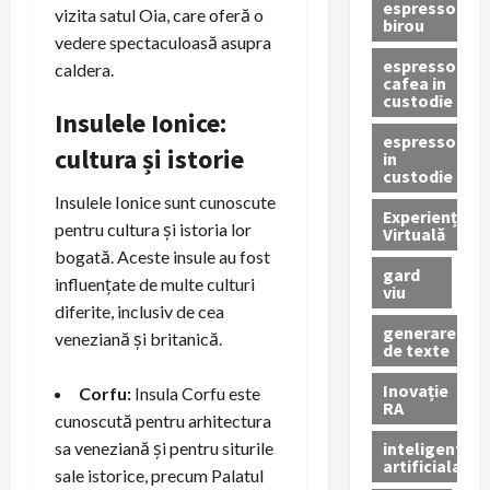
espressor
vizita satul Oia, care oferă o
birou
vedere spectaculoasă asupra
espressor
caldera.
cafea in
custodie
Insulele Ionice:
espressor
cultura și istorie
in
custodie
Insulele Ionice sunt cunoscute
Experiență
pentru cultura și istoria lor
Virtuală
bogată. Aceste insule au fost
gard
influențate de multe culturi
viu
diferite, inclusiv de cea
generare
veneziană și britanică.
de texte
Inovație
Corfu:
Insula Corfu este
RA
cunoscută pentru arhitectura
inteligenta
sa veneziană și pentru siturile
artificiala
sale istorice, precum Palatul