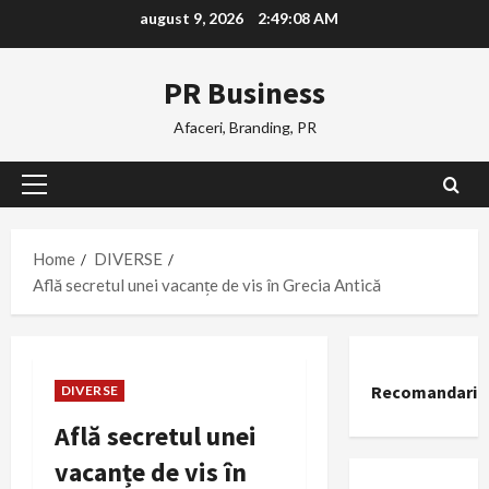
Skip
august 9, 2026
2:49:09 AM
to
content
PR Business
Afaceri, Branding, PR
Primary
Menu
Home
DIVERSE
Află secretul unei vacanțe de vis în Grecia Antică
Recomandari
DIVERSE
Află secretul unei
vacanțe de vis în