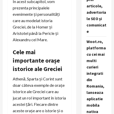
În acest subcapitol, vom
articole,
prezenta principalele
advertoria
evenimente și personalități
le SEO și
care au modelat istoria
comunicat
Greciei, de la Homer și
e
Aristotel până la Pericle și
Alexandru cel Mare.
Woot.ro,
platforma
Cele mai
cu cei mai
importante orașe
multi
curieri
istorice ale Greciei
integrati
Athenă, Sparta și Corint sunt
din
doar câteva exemple de orașe
Romania,
istorice ale Greciei care au
lanseaza
jucat un rol important în istoria
aplicatie
acestei țări. Fiecare dintre
mobila
aceste orașe are o istorie și o
nativa