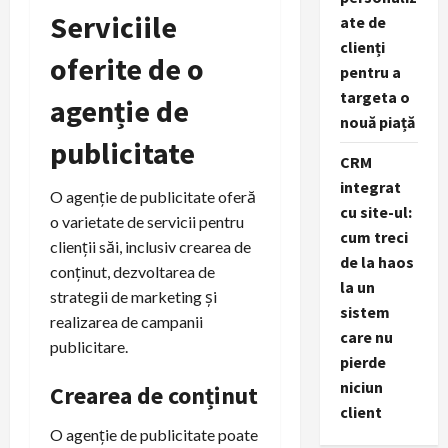
Serviciile
ate de
clienți
oferite de o
pentru a
targeta o
agenție de
nouă piață
publicitate
CRM
integrat
O agenție de publicitate oferă
cu site-ul:
o varietate de servicii pentru
cum treci
clienții săi, inclusiv crearea de
de la haos
conținut, dezvoltarea de
la un
strategii de marketing și
sistem
realizarea de campanii
care nu
publicitare.
pierde
niciun
Crearea de conținut
client
O agenție de publicitate poate