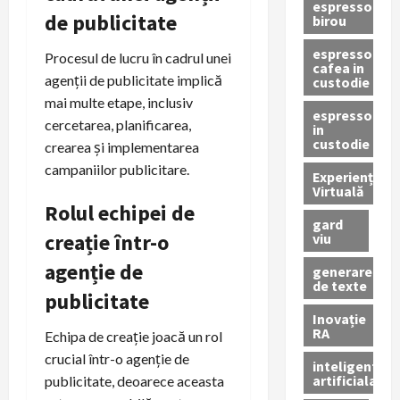
espressor
de publicitate
birou
espressor
Procesul de lucru în cadrul unei
cafea in
agenții de publicitate implică
custodie
mai multe etape, inclusiv
espressor
cercetarea, planificarea,
in
custodie
crearea și implementarea
campaniilor publicitare.
Experiență
Virtuală
Rolul echipei de
gard
creație într-o
viu
agenție de
generare
de texte
publicitate
Inovație
RA
Echipa de creație joacă un rol
crucial într-o agenție de
inteligenta
artificiala
publicitate, deoarece aceasta