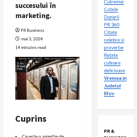
Cutremur
succesului în
Cotele
marketing.
Dunarii
PR 360
PR Business
Citate
mai 3, 2024
celebre si
proverbe
14 minutes read
Rețete
culinare
delicioase
Vremea in
Judetul
Ilfov
Cuprins
PR &
Ce este o agenție de