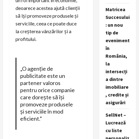
un rol important în economie,
deoarece acestea ajută clienții
Matricea
să își promoveze produsele și
Succesului
serviciile, ceea ce poate duce
: un nou
la creșterea vânzărilor și a
tip de
profitului.
eveniment
în
România,
la
„O agenție de
intersecți
publicitate este un
a dintre
partener valoros
imobiliare
pentru orice companie
, credite și
care dorește să își
asigurări
promoveze produsele
și serviciile în mod
SellNet –
eficient.”
Lucrează
cu liste
personaliz