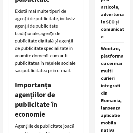
articole,
Există mai multe tipuri de
advertoria
agenții de publicitate, inclusiv
le SEO și
agenții de publicitate
comunicat
tradiționale, agenții de
e
publicitate digitală și agenții
de publicitate specializate în
Woot.ro,
anumite domenii, cum ar fi
platforma
publicitatea în rețelele sociale
cu cei mai
sau publicitatea prin e-mail.
multi
curieri
Importanța
integrati
agențiilor de
din
Romania,
publicitate în
lanseaza
economie
aplicatie
mobila
Agențiile de publicitate joacă
nativa