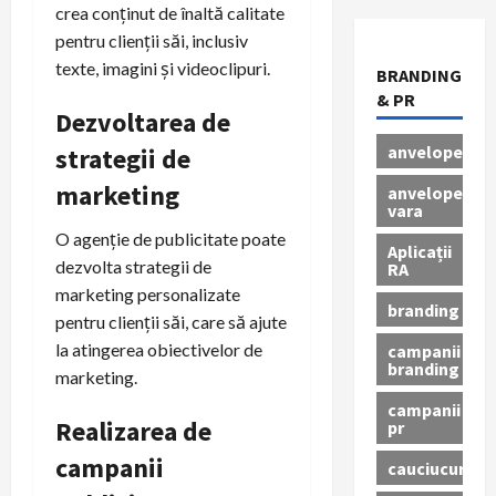
crea conținut de înaltă calitate
pentru clienții săi, inclusiv
texte, imagini și videoclipuri.
BRANDING
& PR
Dezvoltarea de
anvelope
strategii de
marketing
anvelope
vara
O agenție de publicitate poate
Aplicații
dezvolta strategii de
RA
marketing personalizate
branding
pentru clienții săi, care să ajute
la atingerea obiectivelor de
campanii
branding
marketing.
campanii
Realizarea de
pr
campanii
cauciucuri