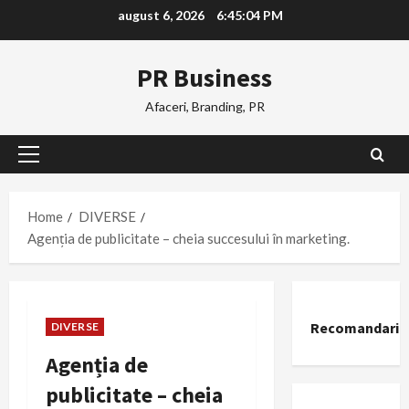
Skip
august 6, 2026
6:45:05 PM
to
content
PR Business
Afaceri, Branding, PR
Primary
Menu
Home
DIVERSE
Agenția de publicitate – cheia succesului în marketing.
Recomandari
DIVERSE
Agenția de
publicitate – cheia