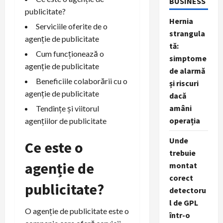
BUSINESS
publicitate?
Hernia
Serviciile oferite de o
strangula
agenție de publicitate
tă:
Cum funcționează o
simptome
agenție de publicitate
de alarmă
Beneficiile colaborării cu o
și riscuri
agenție de publicitate
dacă
amâni
Tendințe și viitorul
operația
agențiilor de publicitate
Unde
Ce este o
trebuie
agenție de
montat
corect
publicitate?
detectoru
l de GPL
O agenție de publicitate este o
într-o