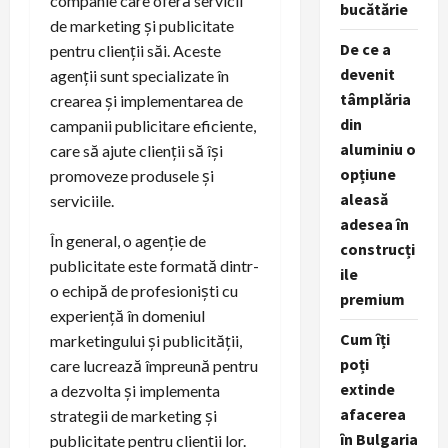
companie care oferă servicii
bucătărie
de marketing și publicitate
De ce a
pentru clienții săi. Aceste
devenit
agenții sunt specializate în
tâmplăria
crearea și implementarea de
din
campanii publicitare eficiente,
aluminiu o
care să ajute clienții să își
opțiune
promoveze produsele și
aleasă
serviciile.
adesea în
În general, o agenție de
construcți
publicitate este formată dintr-
ile
o echipă de profesioniști cu
premium
experiență în domeniul
Cum îți
marketingului și publicității,
poți
care lucrează împreună pentru
extinde
a dezvolta și implementa
afacerea
strategii de marketing și
în Bulgaria
publicitate pentru clienții lor.