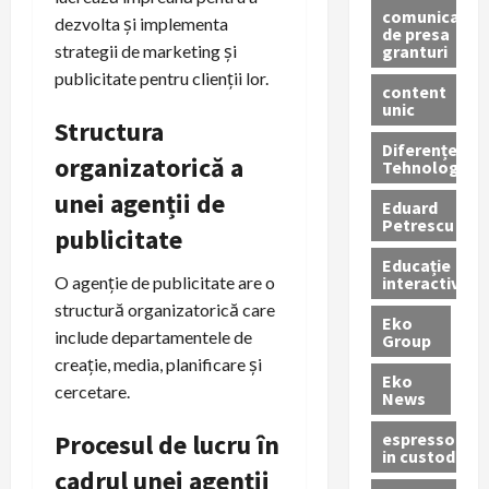
comunicate
dezvolta și implementa
de presa
granturi
strategii de marketing și
publicitate pentru clienții lor.
content
unic
Structura
Diferențe
organizatorică a
Tehnologice
unei agenții de
Eduard
Petrescu
publicitate
Educație
interactivă
O agenție de publicitate are o
structură organizatorică care
Eko
include departamentele de
Group
creație, media, planificare și
Eko
cercetare.
News
espressoare
Procesul de lucru în
in custodie
cadrul unei agenții