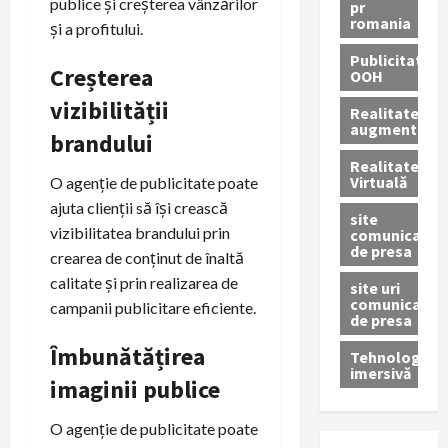
publice și creșterea vânzărilor
pr
romania
și a profitului.
Publicitate
Creșterea
OOH
vizibilității
Realitatea
augmentată
brandului
Realitatea
Virtuală
O agenție de publicitate poate
ajuta clienții să își crească
site
vizibilitatea brandului prin
comunicate
de presa
crearea de conținut de înaltă
calitate și prin realizarea de
site uri
comunicate
campanii publicitare eficiente.
de presa
Îmbunătățirea
Tehnologie
imersivă
imaginii publice
O agenție de publicitate poate