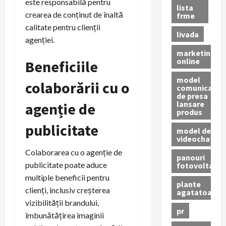
este responsabilă pentru
lista
crearea de conținut de înaltă
frme
calitate pentru clienții
livada
agenției.
marketing
online
Beneficiile
model
colaborării cu o
comunicat
de presa
lansare
agenție de
produs
publicitate
model de
videochat
Colaborarea cu o agenție de
panouri
publicitate poate aduce
fotovoltaice
multiple beneficii pentru
plante
clienți, inclusiv creșterea
agatatoare
vizibilității brandului,
pr
îmbunătățirea imaginii