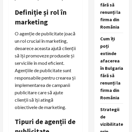
fără să
Definiție și rol în
renunți la
firma din
marketing
România
O agenție de publicitate joacă
Cum îți
un rol crucial în marketing,
poți
deoarece aceasta ajută clienții
extinde
să își promoveze produsele și
afacerea
serviciile în mod eficient.
în Bulgaria
Agențiile de publicitate sunt
fără să
responsabile pentru crearea și
renunți la
implementarea de campanii
firma din
publicitare care să ajute
România
clienții să își atingă
obiectivele de marketing.
Strategii
de
Tipuri de agenții de
vizibilitate
publicitate
prin