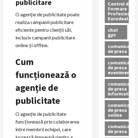
publicitare
Centrul de
Formare
Profesionala
O agenție de publicitate poate
Eurodeal
realiza campanii publicitare
chat
eficiente pentru clienții săi,
gpt
inclusiv campanii publicitare
online și offline.
comunicat
de presa
Cum
comunicat
de presa
funcționează o
eveniment
comunicat
agenție de
de presa
informativ
publicitate
comunicat
de presa
O agenție de publicitate
online
funcționează prin colaborarea
comunicate
între membrii echipei, care
de presa
lucrează împreună pentru a