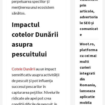
perpetuarea speciilor și
prin
menținerea unui ecosistem
articole,
sănătos.
advertoria
Impactul
le SEO și
comunicat
cotelor Dunării
e
asupra
Woot.ro,
platforma
pescuitului
cu cei mai
multi
curieri
Cotele Dunării
au un impact
integrati
semnificativ asupra activității
din
de pescuit și pot influența
Romania,
succesul pescarilor în
lanseaza
capturarea peștilor. Nivelurile
aplicatie
ridicate ale apei pot crea
mobila
condiții dificile de pescuit, în