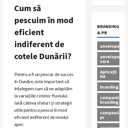
Cum să
pescuim în mod
BRANDING
eficient
& PR
indiferent de
anvelope
cotele Dunării?
anvelope
vara
Aplicații
Pentru a fi un pescar de succes
RA
în Dunăre, este important să
branding
înțelegem cum să ne adaptăm
la variațiile cotelor fluviului.
campanii
branding
Iată câteva sfaturi și strategii
utile pentru a pescui în mod
campanii
pr
eficient indiferent de nivelul
apei:
cauciucuri