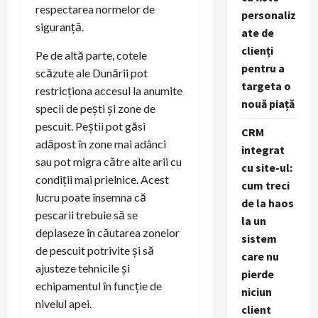
respectarea normelor de
personaliz
siguranță.
ate de
clienți
Pe de altă parte, cotele
pentru a
scăzute ale Dunării pot
targeta o
restricționa accesul la anumite
nouă piață
specii de pești și zone de
pescuit. Peștii pot găsi
CRM
adăpost în zone mai adânci
integrat
sau pot migra către alte arii cu
cu site-ul:
condiții mai prielnice. Acest
cum treci
lucru poate însemna că
de la haos
pescarii trebuie să se
la un
deplaseze în căutarea zonelor
sistem
de pescuit potrivite și să
care nu
ajusteze tehnicile și
pierde
echipamentul în funcție de
niciun
nivelul apei.
client