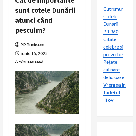
Cat de importante
sunt cotele Dunării
Cutremur
Cotele
atunci când
Dunarii
pescuim?
PR 360
Citate
PR Business
celebre si
iunie 15, 2023
proverbe
Rețete
6 minutes read
culinare
delicioase
Vremea in
Judetul
Ilfov