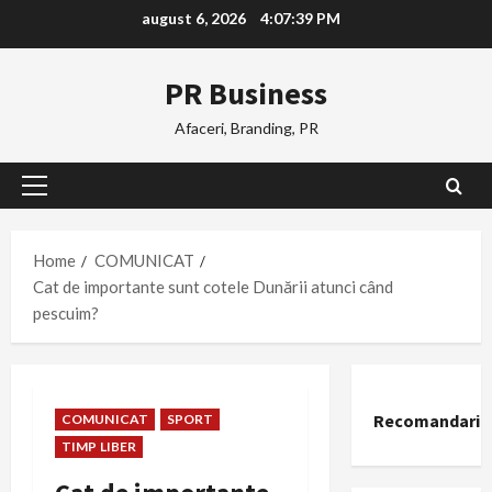
Skip
august 6, 2026
4:07:39 PM
to
content
PR Business
Afaceri, Branding, PR
Primary
Menu
Home
COMUNICAT
Cat de importante sunt cotele Dunării atunci când
pescuim?
Recomandari
COMUNICAT
SPORT
TIMP LIBER