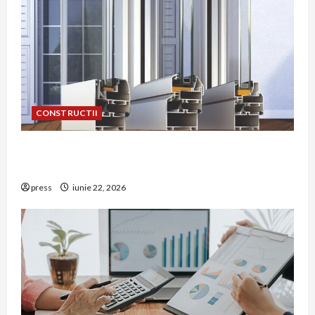
CONSTRUCTII
De ce a devenit tâmplăria din aluminiu o
opțiune aleasă adesea în construcțiile premium
press
iunie 22, 2026