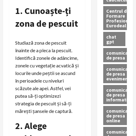
1. Cunoaște-ți
Centrul de
Formare
Profesionala
zona de pescuit
Eurodeal
chat
gpt
Studiază zona de pescuit
înainte de a pleca la pescuit.
comunicat
de presa
Identifică zonele de adâncime,
zonele cu vegetație acvatică și
comunicat
locurile unde peștii se ascund
de presa
eveniment
în perioadele cu niveluri
scăzute ale apei. Astfel, vei
comunicat
de presa
putea să-ți optimizezi
informativ
strategia de pescuit și să-ți
comunicat
mărești șansele de captură.
de presa
online
2. Alege
comunicate