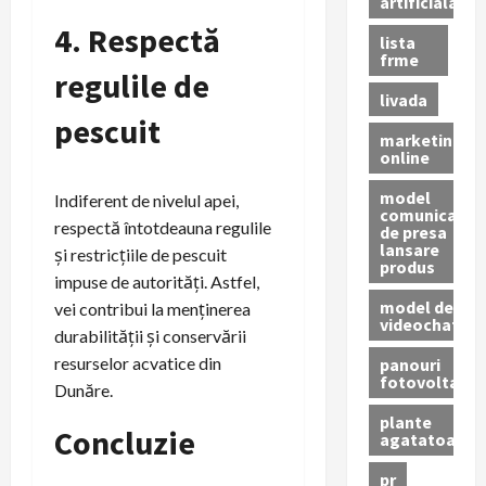
artificiala
4. Respectă
lista
frme
regulile de
livada
pescuit
marketing
online
model
Indiferent de nivelul apei,
comunicat
respectă întotdeauna regulile
de presa
lansare
și restricțiile de pescuit
produs
impuse de autorități. Astfel,
model de
vei contribui la menținerea
videochat
durabilității și conservării
resurselor acvatice din
panouri
fotovoltaice
Dunăre.
plante
Concluzie
agatatoare
pr