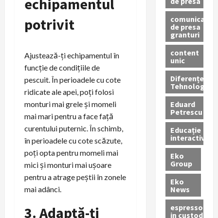
echipamentul
de presa
comunicate
potrivit
de presa
granturi
content
Ajustează-ți echipamentul în
unic
funcție de condițiile de
Diferențe
pescuit. În perioadele cu cote
Tehnologice
ridicate ale apei, poți folosi
Eduard
monturi mai grele și momeli
Petrescu
mai mari pentru a face față
curentului puternic. În schimb,
Educație
interactivă
în perioadele cu cote scăzute,
poți opta pentru momeli mai
Eko
Group
mici și monturi mai ușoare
pentru a atrage peștii în zonele
Eko
News
mai adânci.
espressoare
3. Adaptă-ți
in custodie