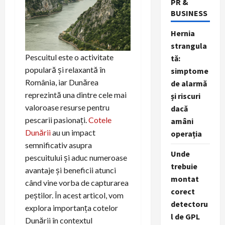
PR &
BUSINESS
Hernia
strangula
Pescuitul este o activitate
tă:
populară și relaxantă în
simptome
România, iar Dunărea
de alarmă
reprezintă una dintre cele mai
și riscuri
valoroase resurse pentru
dacă
pescarii pasionați.
Cotele
amâni
Dunării
au un impact
operația
semnificativ asupra
Unde
pescuitului și aduc numeroase
trebuie
avantaje și beneficii atunci
montat
când vine vorba de capturarea
corect
peștilor. În acest articol, vom
detectoru
explora importanța cotelor
l de GPL
Dunării în contextul