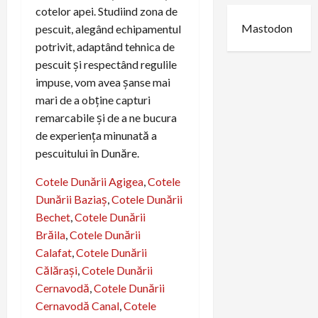
cotelor apei. Studiind zona de
Mastodon
pescuit, alegând echipamentul
potrivit, adaptând tehnica de
pescuit și respectând regulile
impuse, vom avea șanse mai
mari de a obține capturi
remarcabile și de a ne bucura
de experiența minunată a
pescuitului în Dunăre.
Cotele Dunării Agigea
,
Cotele
Dunării Baziaş
,
Cotele Dunării
Bechet
,
Cotele Dunării
Brăila
,
Cotele Dunării
Calafat
,
Cotele Dunării
Călăraşi
,
Cotele Dunării
Cernavodă
,
Cotele Dunării
Cernavodă Canal
,
Cotele