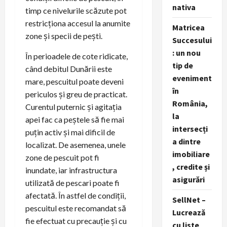
nativa
timp ce nivelurile scăzute pot
restricționa accesul la anumite
Matricea
zone și specii de pești.
Succesului
: un nou
În perioadele de cote ridicate,
tip de
când debitul Dunării este
eveniment
mare, pescuitul poate deveni
în
periculos și greu de practicat.
România,
Curentul puternic și agitația
la
apei fac ca peștele să fie mai
intersecți
puțin activ și mai dificil de
a dintre
localizat. De asemenea, unele
imobiliare
zone de pescuit pot fi
, credite și
inundate, iar infrastructura
asigurări
utilizată de pescari poate fi
afectată. În astfel de condiții,
SellNet –
pescuitul este recomandat să
Lucrează
fie efectuat cu precauție și cu
cu liste