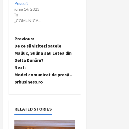
e
Pescuit
iunie 14, 2023
În
„COMUNICAT”
P
Previous:
De ce să vizitezi satele
o
Maliuc, Sulina sau Letea din
Delta Dunării?
s
Next:
t
Model comunicat de presă –
prbusiness.ro
n
a
RELATED STORIES
v
i