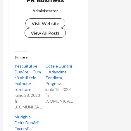
e
Administrator
î
Visit Website
n
View All Posts
a
r
Similare
Pescuitul pe
Cotele Dunării
t
Dunăre – Cum
– Adancime,
să obții cele
Tendinta,
i
mai bune
Prognoza
rezultate
iunie 13, 2023
c
iunie 28, 2023
În
În
„COMUNICARE”
o
„COMUNICAT”
Murighiol –
l
Delta Dunării:
Excursii și