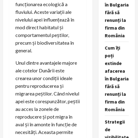
funcționarea ecologică a
în Bulgaria
fluviului. Aceste variații ale
fără să
nivelului apei influențează în
renunți la
mod direct habitatul și
firma din
comportamentul peștilor,
România
precum și biodiversitatea în
Cum îți
general.
poți
Unul dintre avantajele majore
extinde
ale cotelor Dunării este
afacerea
crearea unor condiții ideale
în Bulgaria
pentru reproducerea și
fără să
migrarea peștilor. Când nivelul
renunți la
apei este corespunzător, peștii
firma din
au acces la zonele de
România
reproducere și pot migra în
Strategii
aval și în amonte în funcție de
de
necesități. Aceasta permite
vizibilitate