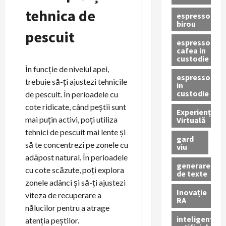
tehnica de
espressor
birou
pescuit
espressor
cafea in
custodie
În funcție de nivelul apei,
espressor
trebuie să-ți ajustezi tehnicile
in
custodie
de pescuit. În perioadele cu
cote ridicate, când peștii sunt
Experiență
mai puțin activi, poți utiliza
Virtuală
tehnici de pescuit mai lente și
gard
să te concentrezi pe zonele cu
viu
adăpost natural. În perioadele
generare
cu cote scăzute, poți explora
de texte
zonele adânci și să-ți ajustezi
Inovație
viteza de recuperare a
RA
nălucilor pentru a atrage
inteligenta
atenția peștilor.