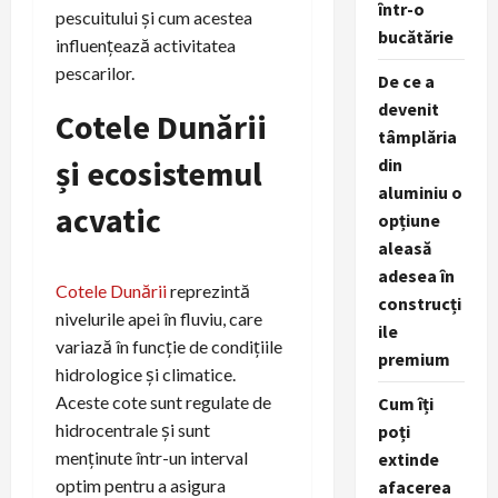
într-o
pescuitului și cum acestea
bucătărie
influențează activitatea
pescarilor.
De ce a
devenit
Cotele Dunării
tâmplăria
și ecosistemul
din
aluminiu o
acvatic
opțiune
aleasă
adesea în
Cotele Dunării
reprezintă
construcți
nivelurile apei în fluviu, care
ile
variază în funcție de condițiile
premium
hidrologice și climatice.
Aceste cote sunt regulate de
Cum îți
hidrocentrale și sunt
poți
menținute într-un interval
extinde
optim pentru a asigura
afacerea