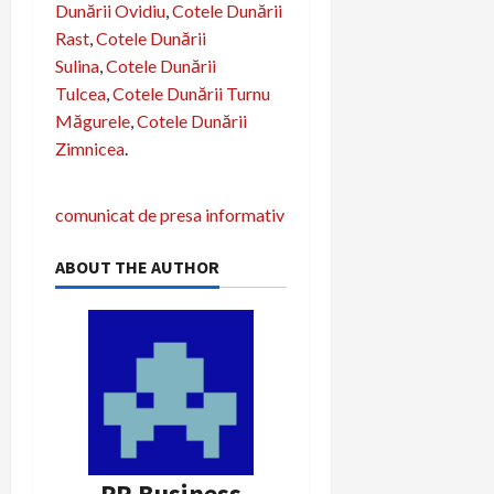
Dunării Ovidiu
,
Cotele Dunării
Rast
,
Cotele Dunării
Sulina
,
Cotele Dunării
Tulcea
,
Cotele Dunării Turnu
Măgurele
,
Cotele Dunării
Zimnicea
.
N
comunicat de presa informativ
a
ABOUT THE AUTHOR
v
i
g
a
r
PR Business