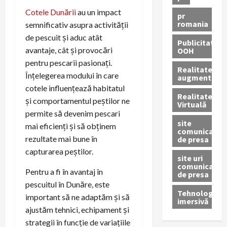
Cotele Dunării
au un impact
pr
romania
semnificativ asupra activității
de pescuit și aduc atât
Publicitate
avantaje, cât și provocări
OOH
pentru pescarii pasionați.
Realitatea
Înțelegerea modului în care
augmentată
cotele influențează habitatul
Realitatea
și comportamentul peștilor ne
Virtuală
permite să devenim pescari
site
mai eficienți și să obținem
comunicate
rezultate mai bune în
de presa
capturarea peștilor.
site uri
comunicate
Pentru a fi în avantaj în
de presa
pescuitul în Dunăre, este
Tehnologie
important să ne adaptăm și să
imersivă
ajustăm tehnici, echipament și
strategii în funcție de variațiile