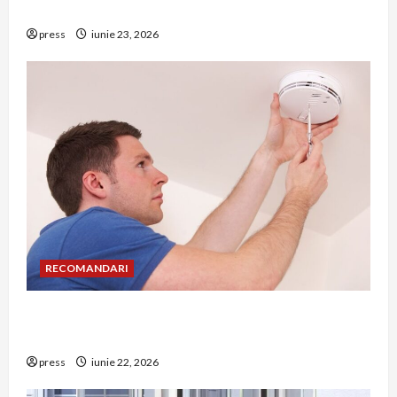
riscuri dacă amâni operația
press
iunie 23, 2026
RECOMANDARI
Unde trebuie montat corect detectorul de GPL
într-o bucătărie
press
iunie 22, 2026