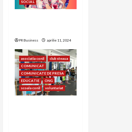
SOCIAL
CONIL Fest 2023 –
FESTIVALUL INTEGRĂRII
EDIȚIA A – XXIII-A
PR Business
aprilie 11, 2024
asociatia conil
club steaua
COMUNICAT
COMUNICATE DE PRESA
EDUCATIE
ONG
scoala conil
voluntariat
Prietenia dintre copiii
Clubului Sportiv Steaua
București și copiii Școlii și
Asociației Conil