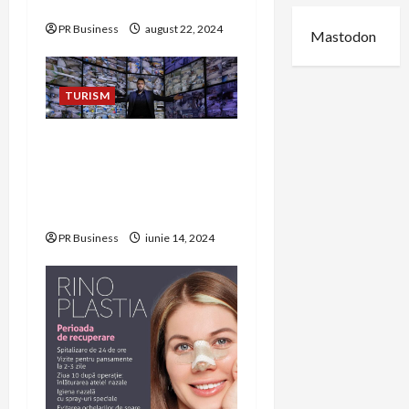
mireasă perfecte
PR Business
august 22, 2024
Mastodon
TURISM
Protecție Totală:
Beneficiile Sistemelor de
Supraveghere Video de la
ATO Group
PR Business
iunie 14, 2024