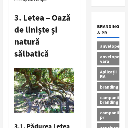
3. Letea – Oază
BRANDING
de liniște și
& PR
natură
anvelope
sălbatică
anvelope
vara
Aplicații
RA
branding
campanii
branding
campanii
pr
3.1. Pădurea Letea
cauciucuri