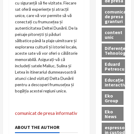
de presa
cu siguranță să fie vizitate. Fiecare
sat oferă experiențe și atracții
comunicate
unice, care vă vor permite să vă
de presa
granturi
conectați cu frumusețea și
autenticitatea Deltei Dunării. De la
content
peisaje pitorești și păduri
unic
sălbatice până la plaje uimitoare și
explorarea culturii și istoriei locale,
Diferențe
Tehnologice
aceste sate vă vor oferi o călătorie
memorabilă. Asigurați-vă că
Eduard
includeți satele Maliuc, Sulina și
Petrescu
Letea în itinerariul dumneavoastră
atunci când vizitați Delta Dunării
Educație
interactivă
pentru a descoperi frumusețea și
bogăția acestei regiuni unice.
Eko
Group
N
Eko
comunicat de presa informativ
News
a
ABOUT THE AUTHOR
espressoare
in custodie