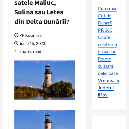
satele Maliuc,
Cutremur
Sulina sau Letea
Cotele
din Delta Dunării?
Dunarii
PR 360
PR Business
Citate
iunie 15, 2023
celebre si
proverbe
4 minutes read
Rețete
culinare
delicioase
Vremea in
Judetul
Ilfov