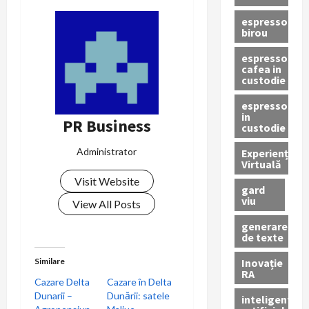
v
espressor
i
birou
espressor
g
cafea in
custodie
a
espressor
in
r
PR Business
custodie
e
Administrator
Experiență
Virtuală
î
Visit Website
gard
viu
n
View All Posts
generare
a
de texte
r
Inovație
Similare
RA
Cazare Delta
Cazare în Delta
t
Dunarii –
Dunării: satele
inteligenta