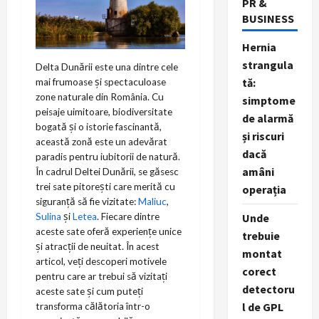
PR &
BUSINESS
Hernia
strangula
Delta Dunării este una dintre cele
tă:
mai frumoase și spectaculoase
zone naturale din România. Cu
simptome
peisaje uimitoare, biodiversitate
de alarmă
bogată și o istorie fascinantă,
și riscuri
această zonă este un adevărat
dacă
paradis pentru iubitorii de natură.
amâni
În cadrul Deltei Dunării, se găsesc
trei sate pitorești care merită cu
operația
siguranță să fie vizitate:
Maliuc
,
Sulina
și
Letea
. Fiecare dintre
Unde
aceste sate oferă experiențe unice
trebuie
și atracții de neuitat. În acest
montat
articol, veți descoperi motivele
corect
pentru care ar trebui să vizitați
detectoru
aceste sate și cum puteți
l de GPL
transforma călătoria într-o