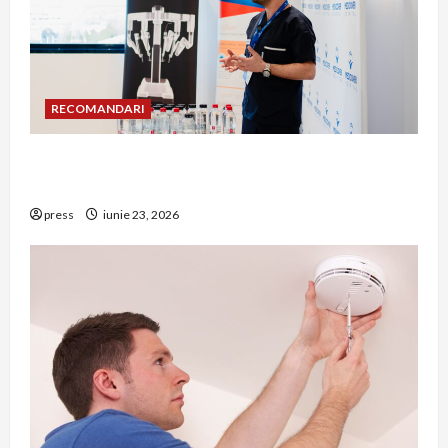
RECOMANDARI
Hernia strangulată: simptome de alarmă și
riscuri dacă amâni operația
press
iunie 23, 2026