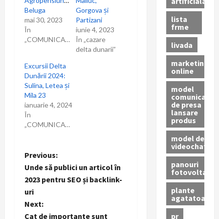
artificiala
Agropensiunea
Maliuc,
i
Beluga
Gorgova și
lista
mai 30, 2023
Partizani
frme
c
În
iunie 4, 2023
„COMUNICAT”
În „cazare
livada
o
delta dunarii”
marketing
Excursii Delta
l
online
Dunării 2024:
Sulina, Letea și
model
e
Mila 23
comunicat
de presa
ianuarie 4, 2024
lansare
În
produs
„COMUNICAT”
model de
videochat
P
Previous:
panouri
Unde să publici un articol în
fotovoltaice
o
2023 pentru SEO și backlink-
plante
uri
s
agatatoare
Next:
pr
Cat de importante sunt