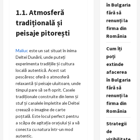
în Bulgaria
1.1. Atmosferă
fără să
renunți la
tradițională și
firma din
peisaje pitorești
România
Cum îți
Maliuc
este un sat situat în inima
poți
Deltei Dunării, unde puteți
extinde
experimenta tradițiile și cultura
locală autentică. Acest sat
afacerea
pescăresc oferă o atmosferă
în Bulgaria
relaxantă și peisaje uluitoare, unde
fără să
timpul pare să se fi oprit. Casele
renunți la
tradiționale construite din lemn și
firma din
stuf și canalele împletite ale Deltei
creează o imagine de carte
România
poștală. Este locul perfect pentru
Strategii
a scăpa de agitația orașului și a vă
conecta cu natura într-un mod
de
autentic.
vizibilitate