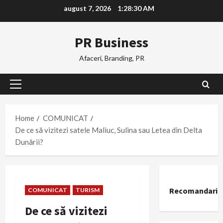
Skip
august 7, 2026
1:28:31 AM
to
content
PR Business
Afaceri, Branding, PR
Primary
Menu
Home
COMUNICAT
De ce să vizitezi satele Maliuc, Sulina sau Letea din Delta
Dunării?
Recomandari
COMUNICAT
TURISM
De ce să vizitezi