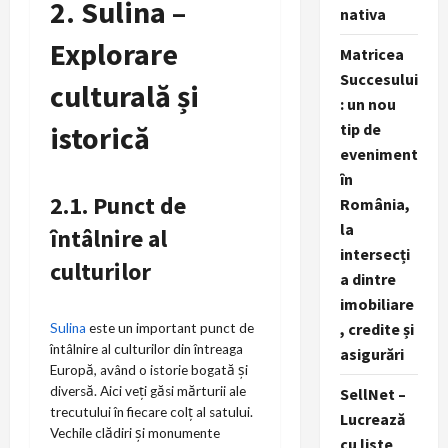
2. Sulina –
nativa
Explorare
Matricea
Succesului
culturală și
: un nou
tip de
istorică
eveniment
în
2.1. Punct de
România,
la
întâlnire al
intersecți
culturilor
a dintre
imobiliare
, credite și
Sulina
este un important punct de
întâlnire al culturilor din întreaga
asigurări
Europă, având o istorie bogată și
diversă. Aici veți găsi mărturii ale
SellNet –
trecutului în fiecare colț al satului.
Lucrează
Vechile clădiri și monumente
cu liste