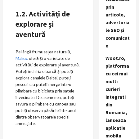
prin
1.2. Activități de
articole,
advertoria
explorare și
le SEO și
aventură
comunicat
e
Pe lângă frumusețea naturală,
Woot.ro,
Maliuc
oferă și o varietate de
activități de explorare și aventură.
platforma
Puteți închiria o barcă și puteți
cu cei mai
explora canalele Deltei, puteți
multi
pescui sau puteți merge într-o
curieri
plimbare cu bicicleta prin satele
integrati
învecinate. De asemenea, puteți
din
savura o plimbare cu canoea sau
puteți observa păsările într-unul
Romania,
dintre observatoarele special
lanseaza
amenajate.
aplicatie
mobila