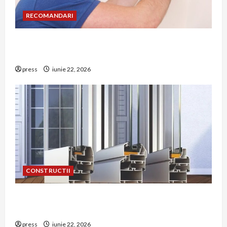
RECOMANDARI
Unde trebuie montat corect detectorul de GPL
într-o bucătărie
press
iunie 22, 2026
CONSTRUCTII
De ce a devenit tâmplăria din aluminiu o
opțiune aleasă adesea în construcțiile premium
press
iunie 22, 2026