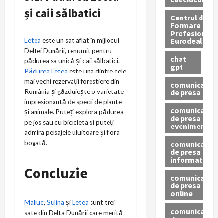
și caii sălbatici
Centrul de
Formare
Profesionala
Eurodeal
Letea
este un sat aflat în mijlocul
Deltei Dunării, renumit pentru
chat
pădurea sa unică și caii sălbatici.
gpt
Pădurea Letea
este una dintre cele
mai vechi rezervații forestiere din
comunicat
de presa
România și găzduiește o varietate
impresionantă de specii de plante
comunicat
și animale. Puteți explora pădurea
de presa
pe jos sau cu bicicleta și puteți
eveniment
admira peisajele uluitoare și flora
bogată.
comunicat
de presa
informativ
Concluzie
comunicat
de presa
online
Maliuc
,
Sulina
și
Letea
sunt trei
comunicate
sate din Delta Dunării care merită