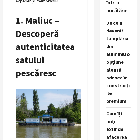
experiență memorabilă.
într-o
bucătărie
1. Maliuc –
De ce a
Descoperă
devenit
tâmplăria
autenticitatea
din
aluminiu o
satului
opțiune
aleasă
pescăresc
adesea în
construcți
ile
premium
Cum îți
poți
extinde
afacerea