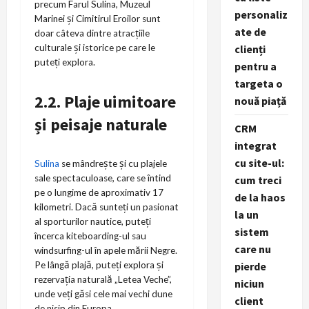
precum Farul Sulina, Muzeul
personaliz
Marinei și Cimitirul Eroilor sunt
ate de
doar câteva dintre atracțiile
clienți
culturale și istorice pe care le
puteți explora.
pentru a
targeta o
2.2. Plaje uimitoare
nouă piață
și peisaje naturale
CRM
integrat
cu site-ul:
Sulina
se mândrește și cu plajele
sale spectaculoase, care se întind
cum treci
pe o lungime de aproximativ 17
de la haos
kilometri. Dacă sunteți un pasionat
la un
al sporturilor nautice, puteți
sistem
încerca kiteboarding-ul sau
care nu
windsurfing-ul în apele mării Negre.
pierde
Pe lângă plajă, puteți explora și
rezervația naturală „Letea Veche”,
niciun
unde veți găsi cele mai vechi dune
client
de nisip din Europa.