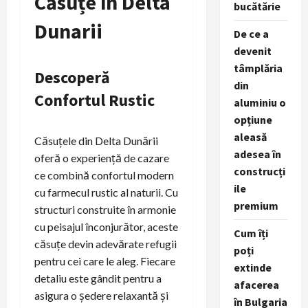
Căsuțe în Delta
bucătărie
Dunarii
De ce a
devenit
tâmplăria
Descoperă
din
Confortul Rustic
aluminiu o
opțiune
aleasă
Căsuțele din Delta Dunării
adesea în
oferă o experiență de cazare
construcți
ce combină confortul modern
ile
cu farmecul rustic al naturii. Cu
premium
structuri construite în armonie
cu peisajul înconjurător, aceste
Cum îți
căsuțe devin adevărate refugii
poți
pentru cei care le aleg. Fiecare
extinde
detaliu este gândit pentru a
afacerea
asigura o ședere relaxantă și
în Bulgaria