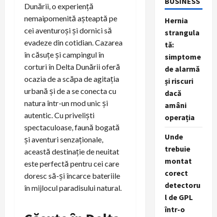
BUSINESS
Dunării, o experiență
nemaipomenită așteaptă pe
Hernia
cei aventuroși și dornici să
strangula
evadeze din cotidian. Cazarea
tă:
în căsuțe și campingul în
simptome
corturi în Delta Dunării oferă
de alarmă
ocazia de a scăpa de agitația
și riscuri
urbană și de a se conecta cu
dacă
natura într-un mod unic și
amâni
autentic. Cu priveliști
operația
spectaculoase, faună bogată
Unde
și aventuri senzaționale,
trebuie
această destinație de neuitat
montat
este perfectă pentru cei care
corect
doresc să-și încarce bateriile
detectoru
în mijlocul paradisului natural.
l de GPL
într-o