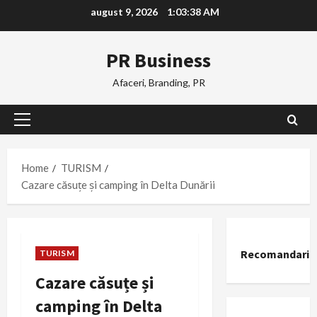
Skip
august 9, 2026
1:03:39 AM
to
content
PR Business
Afaceri, Branding, PR
Primary
Menu
Home
TURISM
Cazare căsuțe și camping în Delta Dunării
Recomandari
TURISM
Cazare căsuțe și
camping în Delta