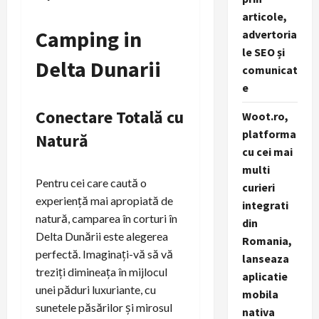
articole,
Camping in
advertoria
le SEO și
Delta Dunarii
comunicat
e
Conectare Totală cu
Woot.ro,
platforma
Natură
cu cei mai
multi
Pentru cei care caută o
curieri
experiență mai apropiată de
integrati
natură, camparea în corturi în
din
Delta Dunării este alegerea
Romania,
perfectă. Imaginați-vă să vă
lanseaza
treziți dimineața în mijlocul
aplicatie
unei păduri luxuriante, cu
mobila
sunetele păsărilor și mirosul
nativa