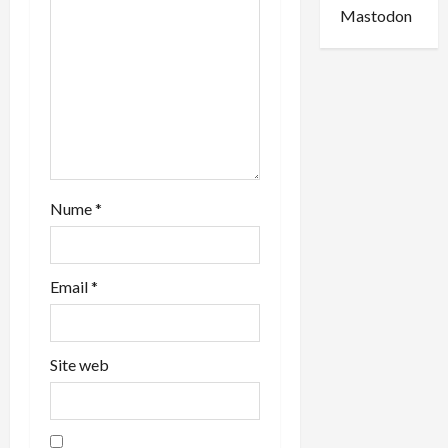
o
Mastodon
n
Nume
*
Email
*
Site web