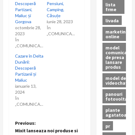
Descoperă
Pensiuni,
lista
frme
Partizani,
Camping,
Maliuc și
Căsuțe
livada
Gorgova
iunie 28, 2023
octombrie 28,
În
marketing
2023
„COMUNICAT”
online
În
„COMUNICAT”
model
comunicat
Cazare în Delta
de presa
lansare
Dunării:
produs
Descoperă
Partizanii și
model de
Maliuc
videochat
ianuarie 13,
2024
panouri
În
fotovoltaice
„COMUNICAT”
plante
agatatoare
P
Previous:
pr
Mixit lanseaza noi produse si