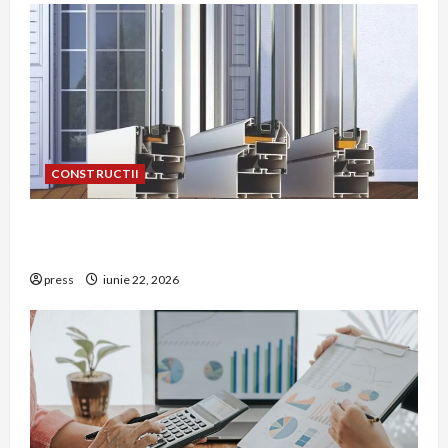
CONSTRUCTII
De ce a devenit tâmplăria din aluminiu o
opțiune aleasă adesea în construcțiile premium
press
iunie 22, 2026