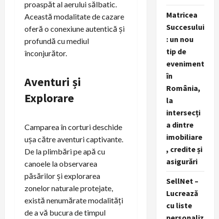
proaspăt al aerului sălbatic.
Matricea
Această modalitate de cazare
Succesului
oferă o conexiune autentică și
: un nou
profundă cu mediul
tip de
înconjurător.
eveniment
în
Aventuri și
România,
Explorare
la
intersecți
a dintre
Camparea în corturi deschide
imobiliare
ușa către aventuri captivante.
, credite și
De la plimbări pe apă cu
asigurări
canoele la observarea
păsărilor și explorarea
SellNet –
zonelor naturale protejate,
Lucrează
există nenumărate modalități
cu liste
de a vă bucura de timpul
personaliz