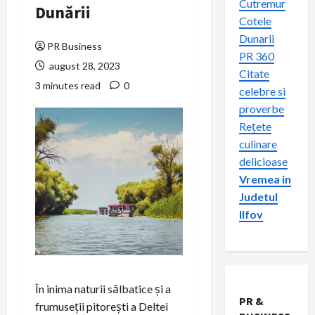
Cutremur
Dunării
Cotele
Dunarii
PR Business
PR 360
august 28, 2023
Citate
3 minutes read
0
celebre si
proverbe
Rețete
culinare
delicioase
Vremea in
Judetul
Ilfov
În inima naturii sălbatice și a
PR &
frumuseții pitorești a Deltei