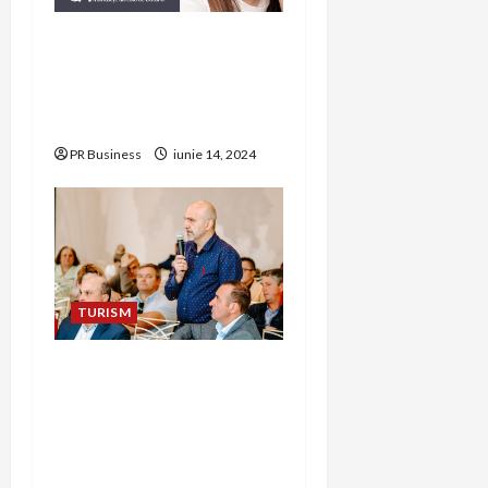
Rinoplastie cu Precizie:
Transformarea Nasului cu
Tehnici de Vârf Realizate
de Dr. Cristian Nițescu
PR Business
iunie 14, 2024
TURISM
Ștefan Apăteanu,
candidat primăria
Corbeanca, va asigura
transparența în procesul
de achiziții publice