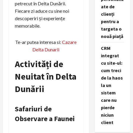
petrecut în Delta Dunării.
ate de
Fiecare zi aduce cu sine noi
clienți
descoperiri și experiențe
pentru a
memorabile.
targeta o
nouă piață
Te-ar putea interesa si:
Cazare
CRM
Delta Dunarii
integrat
Activități de
cu site-ul:
cum treci
Neuitat în Delta
de la haos
la un
Dunării
sistem
care nu
Safariuri de
pierde
niciun
Observare a Faunei
client