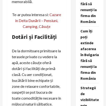
memorabilă.
fără să
renunți la
Te-ar putea interesa si:
Cazare
firma din
in Delta Dunării – Pensiuni,
România
Camping, Căsuțe
Cum îți
Dotări și Facilități
poți
extinde
afacerea
De la dormitoare primitoare la
în Bulgaria
terasele private cu vedere la
fără să
apă, aceste căsuțe oferă
renunți la
dotări și facilități de primă
firma din
clasă. Cu aer condiționat,
România
bucătării bine echipate și
zone de relaxare confortabile,
Strategii
oaspeții se pot bucura de
de
toate comoditățile necesare în
vizibilitate
mijlocul naturii sălbatice.
prin