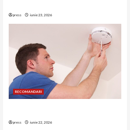
riscuri dacă amâni operația
press
iunie 23, 2026
RECOMANDARI
Unde trebuie montat corect detectorul de GPL
într-o bucătărie
press
iunie 22, 2026