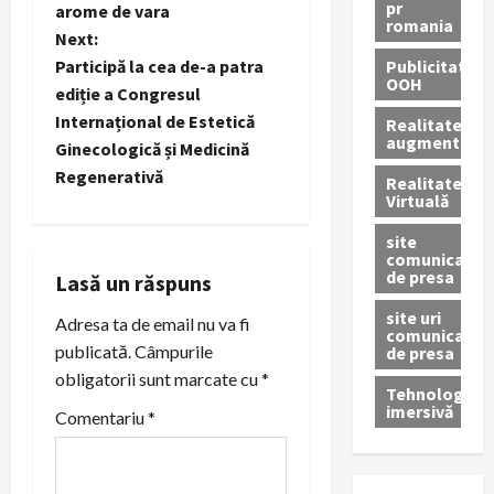
o
pr
arome de vara
romania
Next:
s
Publicitate
Participă la cea de-a patra
OOH
t
ediție a Congresul
Internațional de Estetică
Realitatea
n
augmentată
Ginecologică și Medicină
Regenerativă
Realitatea
a
Virtuală
v
site
comunicate
de presa
i
Lasă un răspuns
site uri
Adresa ta de email nu va fi
g
comunicate
publicată.
Câmpurile
de presa
a
obligatorii sunt marcate cu
*
Tehnologie
imersivă
t
Comentariu
*
i