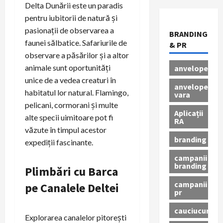
Delta Dunării este un paradis
pentru iubitorii de natură și
pasionații de observarea a
BRANDING
faunei sălbatice. Safariurile de
& PR
observare a păsărilor și a altor
animale sunt oportunități
anvelope
unice de a vedea creaturi în
anvelope
habitatul lor natural. Flamingo,
vara
pelicani, cormorani și multe
Aplicații
alte specii uimitoare pot fi
RA
văzute în timpul acestor
branding
expediții fascinante.
campanii
branding
Plimbări cu Barca
campanii
pe Canalele Deltei
pr
cauciucuri
Explorarea canalelor pitorești