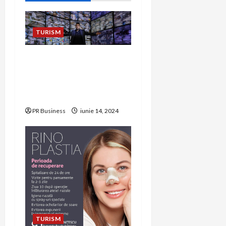
TURISM
Protecție Totală:
Beneficiile Sistemelor de
Supraveghere Video de la
ATO Group
PR Business
iunie 14, 2024
TURISM