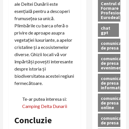
Centrul de
ale Deltei Dunării este
Formare
esențială pentru a descoperi
Profesionala
Eurodeal
frumusețea sa unică.
Plimbările cu barca oferă o
chat
gpt
privire de aproape asupra
vegetației luxuriante, a apelor
comunicat
cristaline și a ecosistemelor
de presa
diverse. Ghizii locali vă vor
comunicat
împărtăși povești interesante
de presa
eveniment
despre istoria și
biodiversitatea acestei regiuni
comunicat
de presa
fermecătoare.
informativ
comunicat
Te-ar putea interesa si:
de presa
Camping Delta Dunarii
online
Concluzie
comunicate
de presa