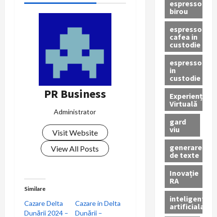
espressor
birou
espressor
cafea in
custodie
espressor
in
custodie
PR Business
Experiență
Virtuală
Administrator
gard
viu
Visit Website
generare
View All Posts
de texte
Inovație
RA
Similare
inteligenta
Cazare Delta
Cazare in Delta
artificiala
Dunării 2024 –
Dunării –