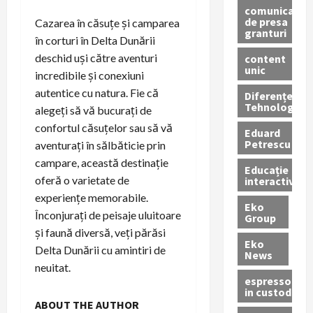
comunicate
de presa
Cazarea în căsuțe și camparea
granturi
în corturi în Delta Dunării
deschid uși către aventuri
content
unic
incredibile și conexiuni
autentice cu natura. Fie că
Diferențe
Tehnologice
alegeți să vă bucurați de
confortul căsuțelor sau să vă
Eduard
Petrescu
aventurați în sălbăticie prin
campare, această destinație
Educație
oferă o varietate de
interactivă
experiențe memorabile.
Eko
Înconjurați de peisaje uluitoare
Group
și faună diversă, veți părăsi
Eko
Delta Dunării cu amintiri de
News
neuitat.
espressoare
in custodie
ABOUT THE AUTHOR