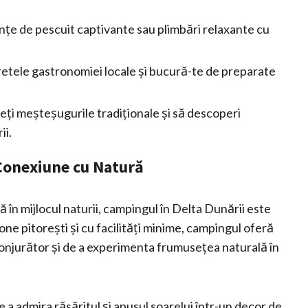
iențe de pescuit captivante sau plimbări relaxante cu
etele gastronomiei locale și bucură-te de preparate
nveți meșteșugurile tradiționale și să descoperi
ii.
 Conexiune cu Natură
în mijlocul naturii, campingul în Delta Dunării este
one pitorești și cu facilități minime, campingul oferă
conjurător și de a experimenta frumusețea naturală în
e a admira răsăritul și apusul soarelui într-un decor de