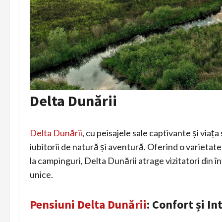
Delta Dunării
Delta Dunării
, cu peisajele sale captivante și viaț
iubitorii de natură și aventură. Oferind o varietat
la campinguri, Delta Dunării atrage vizitatori din 
unice.
Pensiuni Delta Dunării
: Confort și In