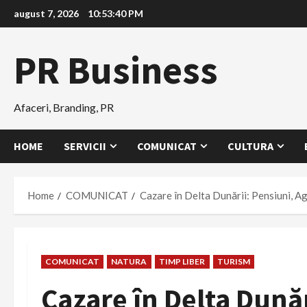
Skip
august 7, 2026
10:53:41 PM
to
content
PR Business
Afaceri, Branding, PR
HOME
SERVICII
COMUNICAT
CULTURA
Home
COMUNICAT
Cazare în Delta Dunării: Pensiuni, A
COMUNICAT
NATURA
TIMP LIBER
TURISM
Cazare în Delta Dunăr