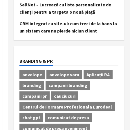
SellNet – Lucrează cu liste personalizate de
clienți pentru a targeta o nouă piață
CRM integrat cu site-ul: cum treci de la haos la
un sistem care nu pierde niciun client
BRANDING & PR
anvelope
anvelope vara
Aplicații RA
branding
campanii branding
campanii pr
cauciucuri
Centrul de Formare Profesionala Eurodeal
chat gpt
comunicat de presa
comunicat de presa eveniment