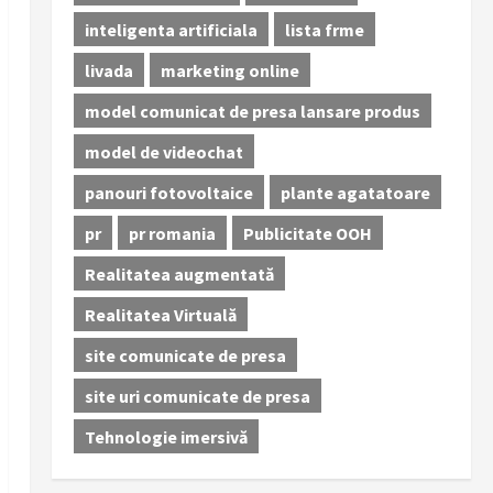
inteligenta artificiala
lista frme
livada
marketing online
model comunicat de presa lansare produs
model de videochat
panouri fotovoltaice
plante agatatoare
pr
pr romania
Publicitate OOH
Realitatea augmentată
Realitatea Virtuală
site comunicate de presa
site uri comunicate de presa
Tehnologie imersivă