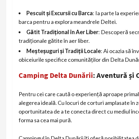
Pescuit și Excursii cu Barca
: Ia parte la exper
barca pentru a explora meandrele Deltei.
Gătit Tradițional în Aer Liber
: Descoperă secr
tradiționale gătite în aer liber.
Meșteșuguri și Tradiții Locale
: Ai ocazia să î
obiceiurile specifice comunităților din Delta Dunăr
Camping Delta Dunării
: Aventură și
Pentru cei care caută o experiență aproape primală 
alegerea ideală. Cu locuri de corturi amplasate în z
oportunitatea de a te conecta direct cu mediul în
forma sa cea mai pură.
Campingul în Delta Dunării îți oferă posibilitatea d