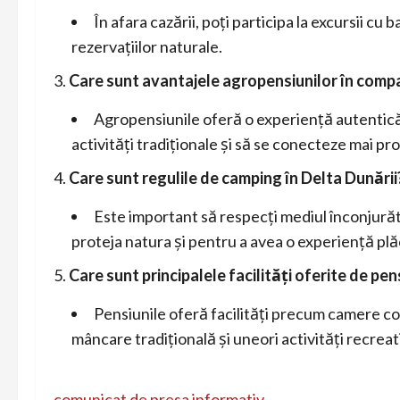
În afara cazării, poți participa la excursii cu
rezervațiilor naturale.
Care sunt avantajele agropensiunilor în compa
Agropensiunile oferă o experiență autentică a
activități tradiționale și să se conecteze mai pr
Care sunt regulile de
camping în Delta Dunării
Este important să respecți mediul înconjurăt
proteja natura și pentru a avea o experiență plă
Care sunt principalele facilități oferite de
pens
Pensiunile oferă facilități precum camere con
mâncare tradițională și uneori activități recreat
N
comunicat de presa informativ