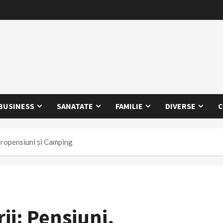
BUSINESS
SANATATE
FAMILIE
DIVERSE
C
gropensiuni și Camping
ii: Pensiuni,