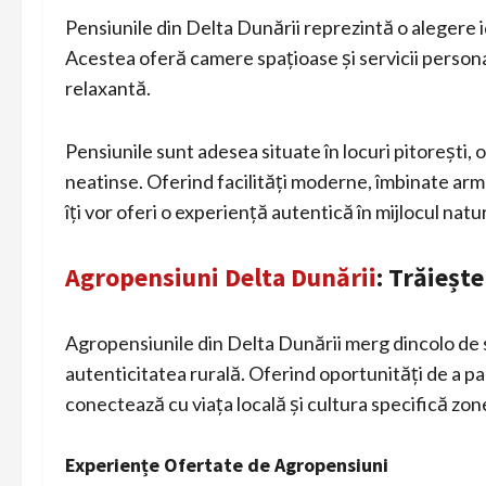
Pensiunile din Delta Dunării reprezintă o alegere i
Acestea oferă camere spațioase și servicii persona
relaxantă.
Pensiunile sunt adesea situate în locuri pitorești, o
neatinse. Oferind facilități moderne, îmbinate arm
îți vor oferi o experiență autentică în mijlocul natur
Agropensiuni Delta Dunării
: Trăiește
Agropensiunile din Delta Dunării merg dincolo de si
autenticitatea rurală. Oferind oportunități de a part
conectează cu viața locală și cultura specifică zone
Experiențe Ofertate de Agropensiuni