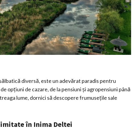
a sălbatică diversă, este un adevărat paradis pentru
e de opțiuni de cazare, de la pensiuni și agropensiuni până
întreaga lume, dornici să descopere frumusețile sale
timitate în Inima Deltei