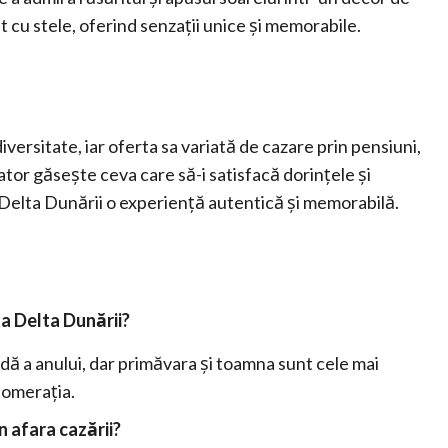
 cu stele, oferind senzații unice și memorabile.
iversitate, iar oferta sa variată de cazare prin pensiuni,
ator găsește ceva care să-i satisfacă dorințele și
în Delta Dunării o experiență autentică și memorabilă.
ta Delta Dunării?
adă a anului, dar primăvara și toamna sunt cele mai
lomerația.
n afara cazării?