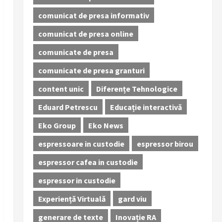
comunicat de presa informativ
comunicat de presa online
comunicate de presa
comunicate de presa granturi
content unic
Diferențe Tehnologice
Eduard Petrescu
Educație interactivă
Eko Group
Eko News
espressoare in custodie
espressor birou
espressor cafea in custodie
espressor in custodie
Experiență Virtuală
gard viu
generare de texte
Inovație RA