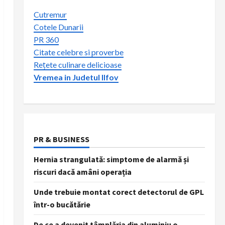
Cutremur
Cotele Dunarii
PR 360
Citate celebre si proverbe
Rețete culinare delicioase
Vremea in Judetul Ilfov
PR & BUSINESS
Hernia strangulată: simptome de alarmă și
riscuri dacă amâni operația
Unde trebuie montat corect detectorul de GPL
într-o bucătărie
De ce a devenit tâmplăria din aluminiu o