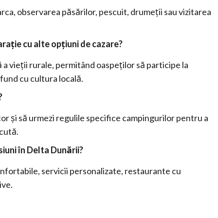
 barca, observarea păsărilor, pescuit, drumeții sau vizitarea
rație cu alte opțiuni de cazare?
 vieții rurale, permitând oaspeților să participe la
ofund cu cultura locală.
?
or și să urmezi regulile specifice campingurilor pentru a
cută.
iuni în Delta Dunării
?
fortabile, servicii personalizate, restaurante cu
ive.