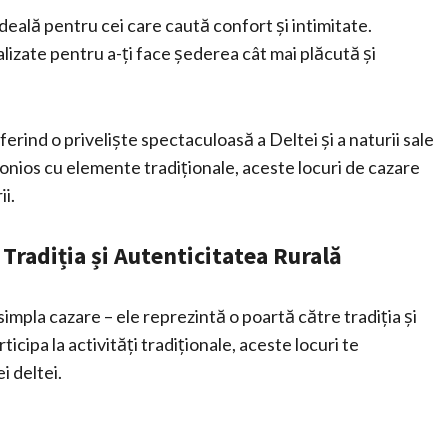
deală pentru cei care caută confort și intimitate.
lizate pentru a-ți face șederea cât mai plăcută și
ferind o priveliște spectaculoasă a Deltei și a naturii sale
onios cu elemente tradiționale, aceste locuri de cazare
ii.
 Tradiția și Autenticitatea Rurală
mpla cazare – ele reprezintă o poartă către tradiția și
icipa la activități tradiționale, aceste locuri te
i deltei.