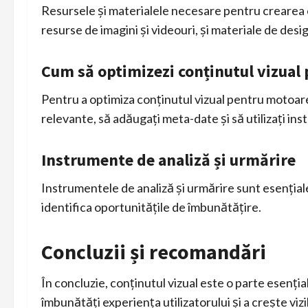
Resursele și materialele necesare pentru crearea c
resurse de imagini și videouri, și materiale de desi
Cum să optimizezi conținutul vizual
Pentru a optimiza conținutul vizual pentru motoarel
relevante, să adăugați meta-date și să utilizați in
Instrumente de analiză și urmărire
Instrumentele de analiză și urmărire sunt esențial
identifica oportunitățile de îmbunătățire.
Concluzii și recomandări
În concluzie, conținutul vizual este o parte esenți
îmbunătăți experiența utilizatorului și a crește vizib