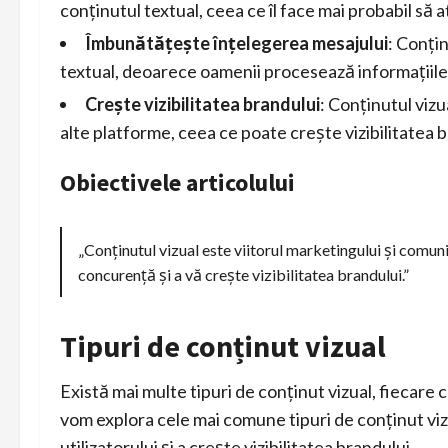
conținutul textual, ceea ce îl face mai probabil să at
Îmbunătățește înțelegerea mesajului
: Conțin
textual, deoarece oamenii procesează informațiile 
Crește vizibilitatea brandului
: Conținutul vizu
alte platforme, ceea ce poate crește vizibilitatea b
Obiectivele articolului
„Conținutul vizual este viitorul marketingului și comunică
concurență și a vă crește vizibilitatea brandului.”
Tipuri de conținut vizual
Există mai multe tipuri de conținut vizual, fiecare c
vom explora cele mai comune tipuri de conținut vizu
utilizatorului și a crește vizibilitatea brandului.