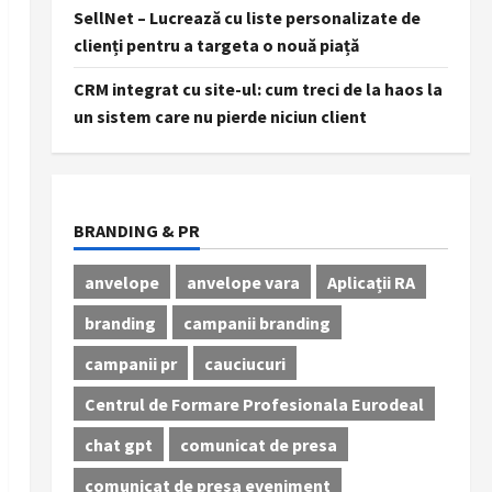
SellNet – Lucrează cu liste personalizate de
clienți pentru a targeta o nouă piață
CRM integrat cu site-ul: cum treci de la haos la
un sistem care nu pierde niciun client
BRANDING & PR
anvelope
anvelope vara
Aplicații RA
branding
campanii branding
campanii pr
cauciucuri
Centrul de Formare Profesionala Eurodeal
chat gpt
comunicat de presa
comunicat de presa eveniment