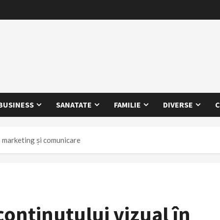
BUSINESS
SANATATE
FAMILIE
DIVERSE
C
în marketing și comunicare
conținutului vizual în