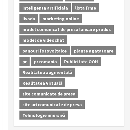
inteligenta artificiala
lista frme
livada
marketing online
model comunicat de presa lansare produs
model de videochat
panouri fotovoltaice
plante agatatoare
pr
pr romania
Publicitate OOH
Realitatea augmentată
Realitatea Virtuală
site comunicate de presa
site uri comunicate de presa
Tehnologie imersivă