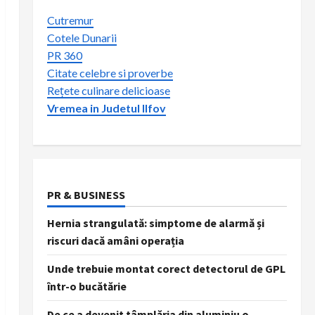
Cutremur
Cotele Dunarii
PR 360
Citate celebre si proverbe
Rețete culinare delicioase
Vremea in Judetul Ilfov
PR & BUSINESS
Hernia strangulată: simptome de alarmă și
riscuri dacă amâni operația
Unde trebuie montat corect detectorul de GPL
într-o bucătărie
De ce a devenit tâmplăria din aluminiu o