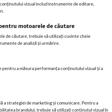
onținutului vizual includ instrumente de editare,
gn.
 pentru motoarele de căutare
e de căutare, trebuie să utilizați cuvinte cheie
strumente de analiză și urmărire.
e pentru a măsura performanța conținutului vizual și a
ală a strategiei de marketing și comunicare. Pentru a
ilitatea brandului, trebuie să utilizați conținutul vizual în