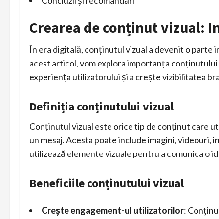
Concluzii și recomandări
Crearea de conținut vizual: 
În era digitală, conținutul vizual a devenit o parte
acest articol, vom explora importanța conținutului v
experiența utilizatorului și a crește vizibilitatea br
Definiția conținutului vizual
Conținutul vizual este orice tip de conținut care u
un mesaj. Acesta poate include imagini, videouri, i
utilizează elemente vizuale pentru a comunica o id
Beneficiile conținutului vizual
Crește engagement-ul utilizatorilor
: Conținu