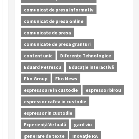
comunicat de presa informativ
comunicat de presa online
comunicate de presa
comunicate de presa granturi
content unic
Diferențe Tehnologice
Eduard Petrescu
Educație interactivă
Eko Group
Eko News
espressoare in custodie
espressor birou
espressor cafea in custodie
espressor in custodie
Experiență Virtuală
gard viu
generare de texte
Inovație RA