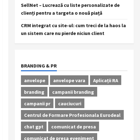
SellNet – Lucrează cu liste personalizate de
clienți pentru a targeta o nouă piață
CRM integrat cu site-ul: cum treci de la haos la
un sistem care nu pierde niciun client
BRANDING & PR
anvelope
anvelope vara
Aplicații RA
branding
campanii branding
campanii pr
cauciucuri
Centrul de Formare Profesionala Eurodeal
chat gpt
comunicat de presa
comunicat de presa eveniment