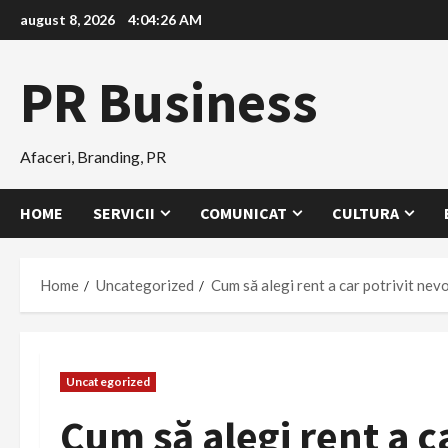
Skip
august 8, 2026
4:04:28 AM
to
content
PR Business
Afaceri, Branding, PR
HOME
SERVICII
COMUNICAT
CULTURA
Home
Uncategorized
Cum să alegi rent a car potrivit nevo
Uncategorized
Cum să alegi rent a ca