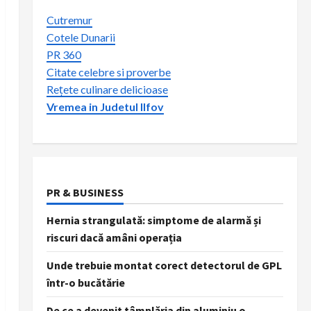
Cutremur
Cotele Dunarii
PR 360
Citate celebre si proverbe
Rețete culinare delicioase
Vremea in Judetul Ilfov
PR & BUSINESS
Hernia strangulată: simptome de alarmă și
riscuri dacă amâni operația
Unde trebuie montat corect detectorul de GPL
într-o bucătărie
De ce a devenit tâmplăria din aluminiu o