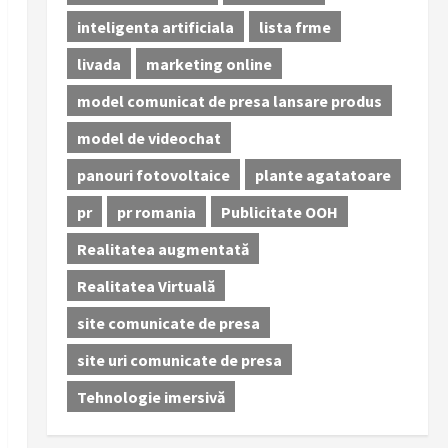
inteligenta artificiala
lista frme
livada
marketing online
model comunicat de presa lansare produs
model de videochat
panouri fotovoltaice
plante agatatoare
pr
pr romania
Publicitate OOH
Realitatea augmentată
Realitatea Virtuală
site comunicate de presa
site uri comunicate de presa
Tehnologie imersivă