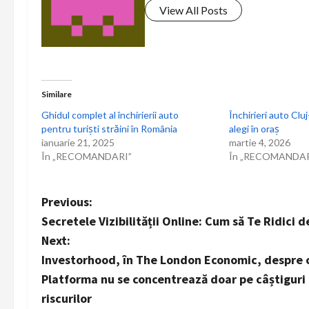
View All Posts
Similare
Ghidul complet al închirierii auto
Închirieri auto Cl
pentru turiști străini în România
alegi în oraș
ianuarie 21, 2025
martie 4, 2026
În „RECOMANDARI”
În „RECOMANDAR
P
Previous:
Secretele Vizibilității Online: Cum să Te Ridici
o
Next:
s
Investorhood, în The London Economic, despre ce
Platforma nu se concentrează doar pe câștiguri 
t
riscurilor