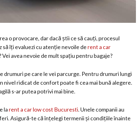
rea o provocare, dar dacă știi ce să cauți, procesul
z să îți evaluezi cu atenție nevoile de
rent a car
p? Vei avea nevoie de mult spațiu pentru bagaje?
l de drumuri pe care le vei parcurge. Pentru drumuri lungi
 nivel ridicat de confort poate fi cea mai bună alegere.
ilă s-ar putea potrivi mai bine.
e la
rent a car low cost Bucuresti
. Unele companii au
eri. Asigură-te că înțelegi termenii și condițiile înainte