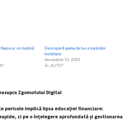
uj-Napoca: ce mașină
Descoperă gama de lux a mașinilor
închiriate
decembrie 15, 2023
I”
În „AUTO”
 deasupra Zgomotului Digital
 pericole implică lipsa educației financiare:
rapide, ci pe o înțelegere aprofundată și gestionarea