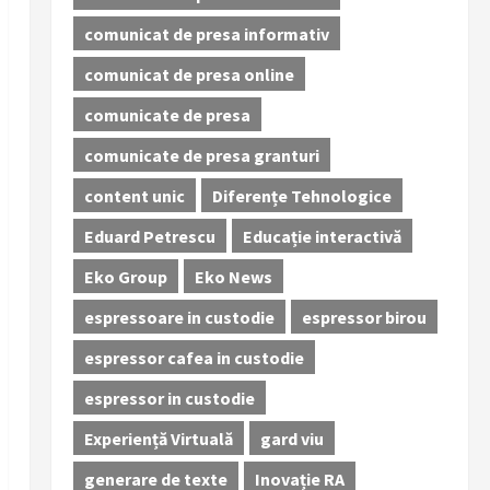
comunicat de presa informativ
comunicat de presa online
comunicate de presa
comunicate de presa granturi
content unic
Diferențe Tehnologice
Eduard Petrescu
Educație interactivă
Eko Group
Eko News
espressoare in custodie
espressor birou
espressor cafea in custodie
espressor in custodie
Experiență Virtuală
gard viu
generare de texte
Inovație RA