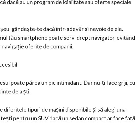
ifică dacă au un program de loialitate sau oferte speciale
hișeu, gândește-te dacă într-adevăr ai nevoie de ele.
riul tău smartphone poate servi drept navigator, evitând
 navigație oferite de companii.
ccesibil
esul poate părea un pic intimidant. Dar nu-ți face griji, cu
inte de a ști.
diferitele tipuri de mașini disponibile și să alegi una
lătești pentru un SUV dacă un sedan compact ar face față