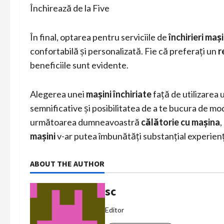
Închirează de la Five
În final, optarea pentru serviciile de
închirieri mași
confortabilă și personalizată. Fie că preferați un
r
beneficiile sunt evidente.
Alegerea unei
mașini închiriate
față de utilizarea 
semnificative și posibilitatea de a te bucura de mod
următoarea dumneavoastră
călătorie cu mașina
,
mașini
v-ar putea îmbunătăți substanțial experien
ABOUT THE AUTHOR
sc
Editor