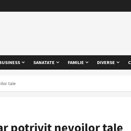
BUSINESS
SANATATE
FAMILIE
DIVERSE
C
ilor tale
r potrivit nevoilor tale