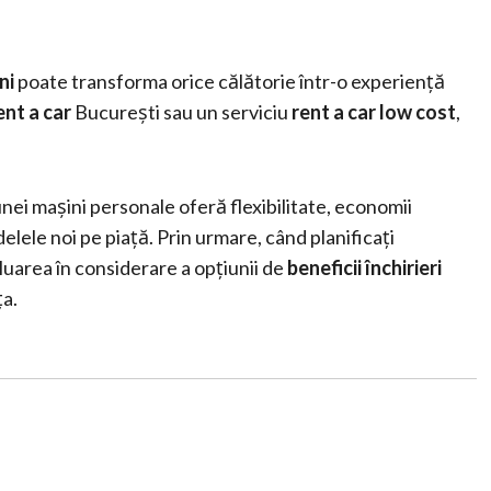
ni
poate transforma orice călătorie într-o experiență
ent a car
București sau un serviciu
rent a car low cost
,
unei mașini personale oferă flexibilitate, economii
elele noi pe piață. Prin urmare, când planificați
 luarea în considerare a opțiunii de
beneficii închirieri
ța.