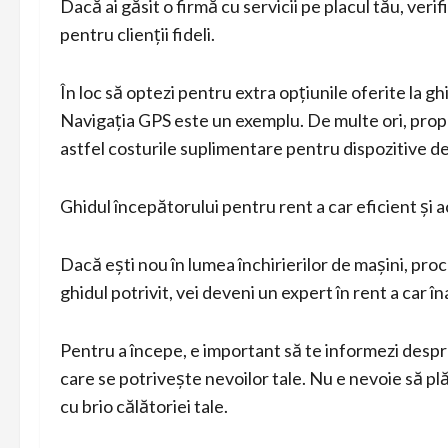
Dacă ai găsit o firmă cu servicii pe placul tău, ver
pentru clienții fideli.
În loc să optezi pentru extra opțiunile oferite la g
Navigația GPS este un exemplu. De multe ori, prop
astfel costurile suplimentare pentru dispozitive de
Ghidul începătorului pentru rent a car eficient și a
Dacă ești nou în lumea închirierilor de mașini, proc
ghidul potrivit, vei deveni un expert în rent a car îna
Pentru a începe, e important să te informezi despre 
care se potrivește nevoilor tale. Nu e nevoie să p
cu brio călătoriei tale.