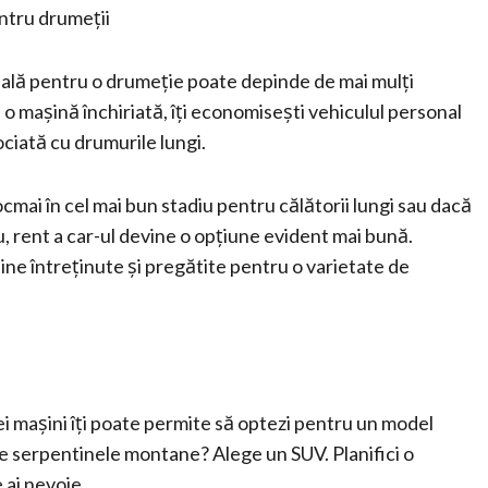
ntru drumeții
onală pentru o drumeție poate depinde de mai mulți
 o mașină închiriată, îți economisești vehiculul personal
ociată cu drumurile lungi.
ai în cel mai bun stadiu pentru călătorii lungi sau dacă
, rent a car-ul devine o opțiune evident mai bună.
ine întreținute și pregătite pentru o varietate de
nei mașini îți poate permite să optezi pentru un model
 pe serpentinele montane? Alege un SUV. Planifici o
 ai nevoie.