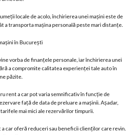
rumeții locale de acolo, închirierea unei mașini este de
cât a transporta mașina personală peste mari distanțe.
mașini în București
ine vorba de finanțele personale, iar închirierea unei
ără a compromite calitatea experienței tale auto în
ne păzite.
ru rent a car pot varia semnificativ în funcție de
ezervare față de data de preluare a mașinii. Așadar,
 tarifele mai mici ale rezervărilor timpurii.
a car oferă reduceri sau beneficii clienților care revin.