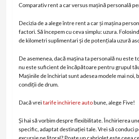
Comparativ rent a car versus mașină personală pe
Decizia de a alege între rent a car și mașina pers
factori. Să începem cu ceva simplu: uzura. Folosind
de kilometri suplimentari și de potențiala uzură as
De asemenea, dacă mașina ta personală nu este tocm
nu este suficient de încăpătoare pentru grupul tău
Mașinile de închiriat sunt adesea modele mai noi, b
condiții de drum.
Dacă vrei
tarife inchiriere auto
bune, alege Five!
Și hai să vorbim despre flexibilitate. Închirierea u
specific, adaptat destinației tale. Vrei să conduci
excursie pe litoral? Poate un cabriolet este ceea ce