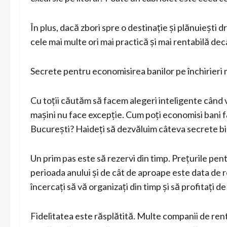
În plus, dacă zbori spre o destinație și plănuiești d
cele mai multe ori mai practică și mai rentabilă de
Secrete pentru economisirea banilor pe închirieri 
Cu toții căutăm să facem alegeri inteligente când v
mașini nu face excepție. Cum poți economisi bani f
București? Haideți să dezvăluim câteva secrete bi
Un prim pas este să rezervi din timp. Prețurile pent
perioada anului și de cât de aproape este data de r
încercați să vă organizați din timp și să profitați de
Fidelitatea este răsplătită. Multe companii de rent 