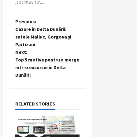
„COMUNICARE”
P
Previous:
Cazare în Delta Dunării:
o
satele Maliuc, Gorgova și
Partizani
s
Next:
t
Top 5 motive pentru a merge
intr-o excursie în Delta
n
Dunării
a
v
RELATED STORIES
i
g