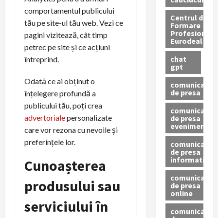
comportamentul publicului
Centrul de
tău pe site-ul tău web. Vezi ce
Formare
Profesionala
pagini vizitează, cât timp
Eurodeal
petrec pe site și ce acțiuni
chat
întreprind.
gpt
Odată ce ai obținut o
comunicat
de presa
înțelegere profundă a
publicului tău, poți crea
comunicat
advertoriale
personalizate
de presa
eveniment
care vor rezona cu nevoile și
preferințele lor.
comunicat
de presa
informativ
Cunoașterea
comunicat
produsului sau
de presa
online
serviciului în
comunicate