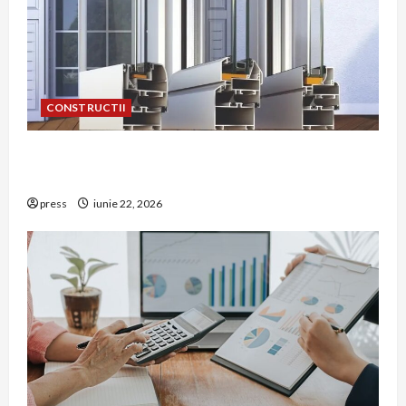
CONSTRUCTII
De ce a devenit tâmplăria din aluminiu o
opțiune aleasă adesea în construcțiile premium
press
iunie 22, 2026