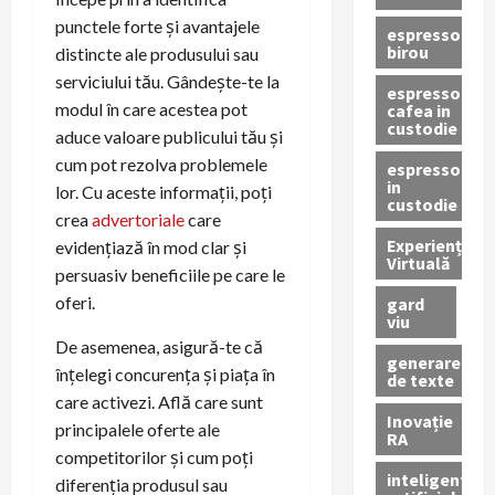
punctele forte și avantajele
espressor
birou
distincte ale produsului sau
serviciului tău. Gândește-te la
espressor
modul în care acestea pot
cafea in
custodie
aduce valoare publicului tău și
cum pot rezolva problemele
espressor
in
lor. Cu aceste informații, poți
custodie
crea
advertoriale
care
Experiență
evidențiază în mod clar și
Virtuală
persuasiv beneficiile pe care le
oferi.
gard
viu
De asemenea, asigură-te că
generare
înțelegi concurența și piața în
de texte
care activezi. Află care sunt
Inovație
principalele oferte ale
RA
competitorilor și cum poți
inteligenta
diferenția produsul sau