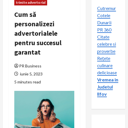
trimite advertorial
Cutremur
Cum să
Cotele
personalizezi
Dunarii
PR 360
advertorialele
Citate
pentru succesul
celebre si
garantat
proverbe
Rețete
culinare
PR Business
delicioase
iunie 5, 2023
Vremea in
5 minutes read
Judetul
Ilfov