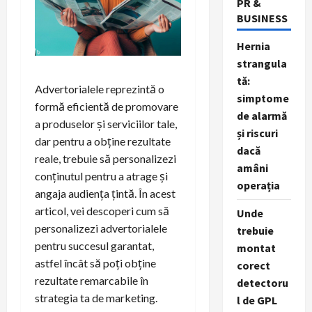
PR &
BUSINESS
Hernia
strangula
tă:
Advertorialele reprezintă o
simptome
formă eficientă de promovare
de alarmă
a produselor și serviciilor tale,
și riscuri
dar pentru a obține rezultate
dacă
reale, trebuie să personalizezi
amâni
conținutul pentru a atrage și
operația
angaja audiența țintă. În acest
articol, vei descoperi cum să
Unde
personalizezi advertorialele
trebuie
pentru succesul garantat,
montat
astfel încât să poți obține
corect
rezultate remarcabile în
detectoru
strategia ta de marketing.
l de GPL