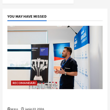
YOU MAY HAVE MISSED
RECOMANDARI
Hernia strangulată: simptome de alarmă și
riscuri dacă amâni operația
press
iunie 23, 2026