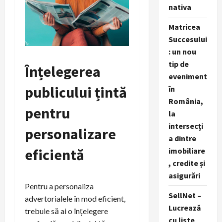
nativa
Matricea
Succesului
: un nou
tip de
Înțelegerea
eveniment
publicului țintă
în
România,
pentru
la
intersecți
personalizare
a dintre
eficientă
imobiliare
, credite și
asigurări
Pentru a personaliza
SellNet –
advertorialele în mod eficient,
Lucrează
trebuie să ai o înțelegere
cu liste