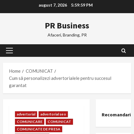
Skip
august 7, 2026
6:00:00 PM
to
content
PR Business
Afaceri, Branding, PR
Primary
Menu
Home
COMUNICAT
Cum să personalizezi advertorialele pentru succesul
garantat
Recomandari
advertorial
advertorial seo
COMUNICARE
COMUNICAT
COMUNICATE DE PRESA