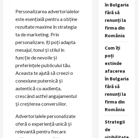
în Bulgaria
Personalizarea advertorialelor
fără să
este esențială pentru a obține
renunți la
rezultate maxime în strategia
firma din
ta de marketing. Prin
România
personalizare, îți poți adapta
Cum îți
mesajul, tonul și stilul în
poți
funcție de nevoile și
extinde
preferințele publicului tău.
afacerea
Aceasta te ajută să creezi o
în Bulgaria
conexiune puternică și
fără să
autentică cu audiența,
renunți la
crescând astfel angajamentul
firma din
și creșterea conversiilor.
România
Advertorialele personalizate
Strategii
oferă o experiență unică și
de
relevantă pentru fiecare
vizibilitate