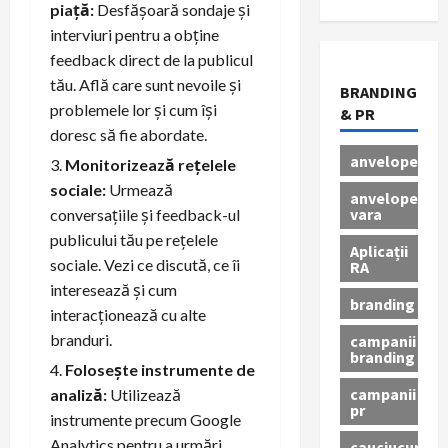
piață:
Desfășoară sondaje și
interviuri pentru a obține
feedback direct de la publicul
tău. Află care sunt nevoile și
BRANDING
problemele lor și cum își
& PR
doresc să fie abordate.
anvelope
Monitorizează rețelele
sociale:
Urmează
anvelope
vara
conversațiile și feedback-ul
publicului tău pe rețelele
Aplicații
sociale. Vezi ce discută, ce îi
RA
interesează și cum
branding
interacționează cu alte
branduri.
campanii
branding
Folosește instrumente de
campanii
analiză:
Utilizează
pr
instrumente precum Google
Analytics pentru a urmări
cauciucuri