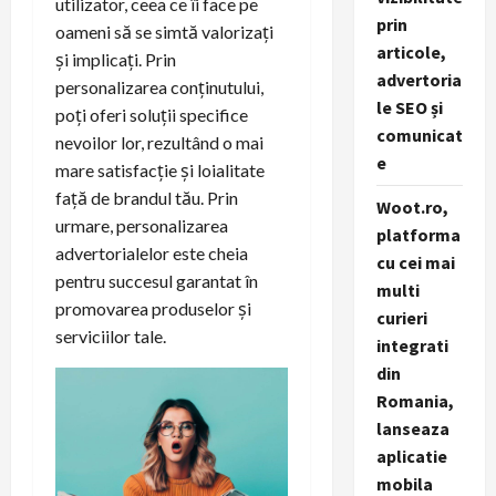
utilizator, ceea ce îi face pe
prin
oameni să se simtă valorizați
articole,
și implicați. Prin
advertoria
personalizarea conținutului,
le SEO și
poți oferi soluții specifice
comunicat
nevoilor lor, rezultând o mai
e
mare satisfacție și loialitate
față de brandul tău. Prin
Woot.ro,
urmare, personalizarea
platforma
advertorialelor este cheia
cu cei mai
pentru succesul garantat în
multi
promovarea produselor și
curieri
serviciilor tale.
integrati
din
Romania,
lanseaza
aplicatie
mobila