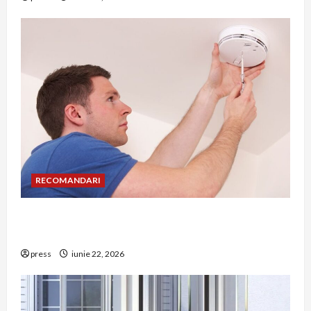
RECOMANDARI
Unde trebuie montat corect detectorul de GPL
într-o bucătărie
press
iunie 22, 2026