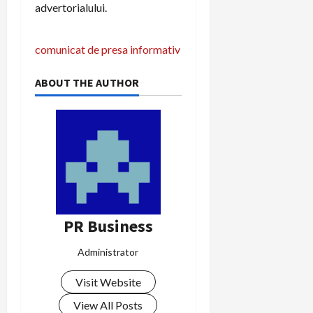
advertorialului.
P
comunicat de presa informativ
o
ABOUT THE AUTHOR
s
t
n
a
v
PR Business
i
Administrator
g
Visit Website
a
View All Posts