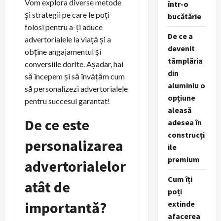
Vom explora diverse metode
într-o
și strategii pe care le poți
bucătărie
folosi pentru a-ți aduce
De ce a
advertorialele la viață și a
devenit
obține angajamentul și
tâmplăria
conversiile dorite. Așadar, hai
din
să începem și să învățăm cum
aluminiu o
să personalizezi advertorialele
opțiune
pentru succesul garantat!
aleasă
De ce este
adesea în
construcți
personalizarea
ile
premium
advertorialelor
Cum îți
atât de
poți
importantă?
extinde
afacerea