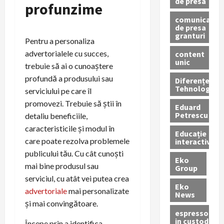
de presa
profunzime
comunicate
de presa
granturi
Pentru a personaliza
advertorialele cu succes,
content
unic
trebuie să ai o cunoaștere
profundă a produsului sau
Diferențe
Tehnologice
serviciului pe care îl
promovezi. Trebuie să știi în
Eduard
Petrescu
detaliu beneficiile,
caracteristicile și modul în
Educație
care poate rezolva problemele
interactivă
publicului tău. Cu cât cunoști
Eko
mai bine produsul sau
Group
serviciul, cu atât vei putea crea
Eko
advertoriale
mai personalizate
News
și mai convingătoare.
espressoare
in custodie
Începe prin a identifica