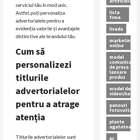
artificiala
serviciul tău în mod unic.
lista
Astfel, poți personaliza
frme
advertorialele pentru a
evidenția valorile și avantajele
livada
distinctive ale brandului tău.
marketing
online
Cum să
model
personalizezi
comunicat
de presa
lansare
titlurile
produs
advertorialelor
model de
videochat
pentru a atrage
panouri
fotovoltaice
atenția
plante
agatatoare
Titlurile advertorialelor sunt
pr