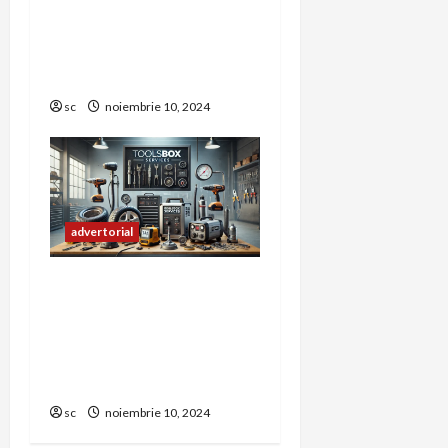
Declarației SAF-T (D406)
și Rolul REALCONT în
Sprijinirea
Contribuabililor
sc
noiembrie 10, 2024
advertorial
Echipamente esențiale
pentru activități
profesionale și hobby-uri
tehnice pe
toolsboxservices.ro
sc
noiembrie 10, 2024