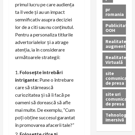
primul lucru pe care audiența
pr
ta îl vede și au un impact
romania
semnificativ asupra deciziei
Publicitate
lor de a citi sau nu conținutul.
OOH
Pentru a personaliza titlurile
Realitatea
advertorialelor și a atrage
augmentată
atenția, ia în considerare
Realitatea
următoarele strategii:
Virtuală
Folosește întrebări
site
comunicate
intrigante:
Pune o întrebare
de presa
care să stârnească
site uri
curiozitatea și să îi facă pe
comunicate
oameni să dorească să afle
de presa
mai multe. De exemplu, “Cum
Tehnologie
poți obține succesul garantat
imersivă
în promovarea afacerii tale?”
Folosește cifre și