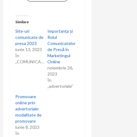
t
i
Similare
Site-uri
Importanța și
o
comunicate de
Rolul
presa 2023
Comunicatelor
n
iunie 13, 2023
de Presă în
În
Marketingul
„COMUNICARE”
Online
noiembrie 26,
2023
În
„advertoriale”
Promovare
online prin
advertoriale:
modalitate de
promovare
iunie 8, 2023
În