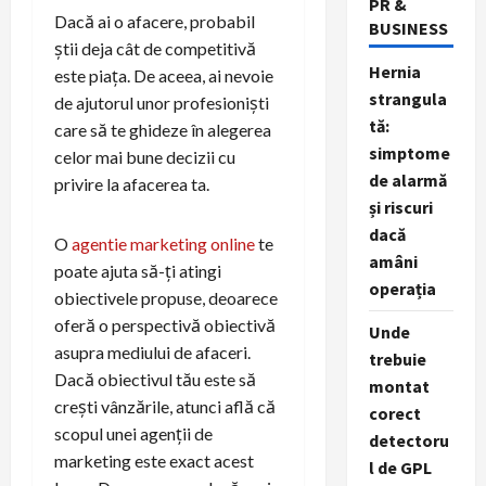
PR &
Dacă ai o afacere, probabil
BUSINESS
știi deja cât de competitivă
Hernia
este piața. De aceea, ai nevoie
strangula
de ajutorul unor profesioniști
tă:
care să te ghideze în alegerea
simptome
celor mai bune decizii cu
de alarmă
privire la afacerea ta.
și riscuri
dacă
O
agentie marketing online
te
amâni
poate ajuta să-ți atingi
operația
obiectivele propuse, deoarece
oferă o perspectivă obiectivă
Unde
asupra mediului de afaceri.
trebuie
Dacă obiectivul tău este să
montat
crești vânzările, atunci află că
corect
scopul unei agenții de
detectoru
marketing este exact acest
l de GPL