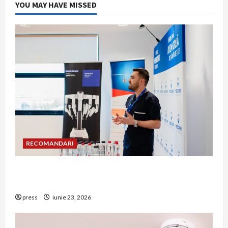
YOU MAY HAVE MISSED
RECOMANDARI
Hernia strangulată: simptome de alarmă și
riscuri dacă amâni operația
press
iunie 23, 2026