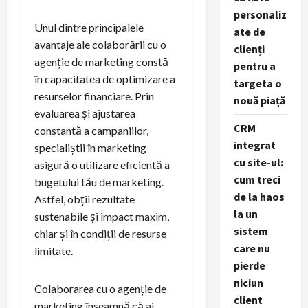
personaliz
Unul dintre principalele
ate de
avantaje ale colaborării cu o
clienți
agenție de marketing constă
pentru a
în capacitatea de optimizare a
targeta o
resurselor financiare. Prin
nouă piață
evaluarea și ajustarea
CRM
constantă a campaniilor,
integrat
specialiștii în marketing
cu site-ul:
asigură o utilizare eficientă a
cum treci
bugetului tău de marketing.
de la haos
Astfel, obții rezultate
la un
sustenabile și impact maxim,
sistem
chiar și în condiții de resurse
care nu
limitate.
pierde
niciun
Colaborarea cu o agenție de
client
marketing înseamnă că ai