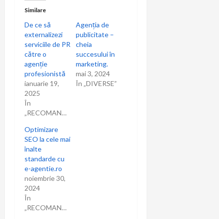
Similare
De ce să
Agenția de
externalizezi
publicitate –
serviciile de PR
cheia
către o
succesului în
agenție
marketing.
profesionistă
mai 3, 2024
ianuarie 19,
În „DIVERSE”
2025
În
„RECOMANDARI”
Optimizare
SEO la cele mai
înalte
standarde cu
e-agentie.ro
noiembrie 30,
2024
În
„RECOMANDARI”