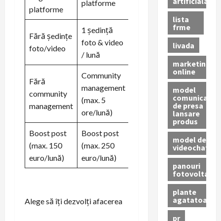
artificiala
platforme
platforme
platforme
lista
frme
1 ședință
2 ședințe
Fără ședințe
foto & video
foto & video
livada
foto/video
/ lună
/ lună
marketing
online
Community
Community
Fără
management
management
model
community
comunicat
(max. 5
(max. 15
de presa
management
ore/lună)
ore/lună)
lansare
produs
Boost post
Boost post
Boost post
model de
(max. 150
(max. 250
(max. 500
videochat
euro/lună)
euro/lună)
euro/lună)
panouri
fotovoltaice
plante
agatatoare
Alege să îți dezvolți afacerea
pr