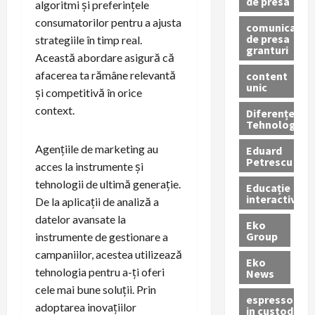
de presa
algoritmi și preferințele
consumatorilor pentru a ajusta
comunicate
de presa
strategiile în timp real.
granturi
Această abordare asigură că
afacerea ta rămâne relevantă
content
unic
și competitivă în orice
context.
Diferențe
Tehnologice
Agențiile de marketing au
Eduard
Petrescu
acces la instrumente și
tehnologii de ultimă generație.
Educație
interactivă
De la aplicații de analiză a
datelor avansate la
Eko
Group
instrumente de gestionare a
campaniilor, acestea utilizează
Eko
tehnologia pentru a-ți oferi
News
cele mai bune soluții. Prin
espressoare
adoptarea inovațiilor
in custodie