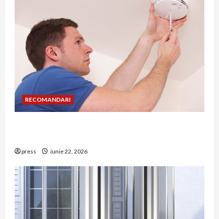
RECOMANDARI
Unde trebuie montat corect detectorul de GPL
într-o bucătărie
press
iunie 22, 2026