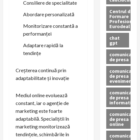
Consiliere de specialitate
Centrul de
Abordare personalizată
Formare
Profesionala
Monitorizare constantă a
Eurodeal
performanței
chat
gpt
Adaptare rapidă la
tendințe
comunicat
de presa
Creșterea continuă prin
comunicat
de presa
adaptabilitate și inovație
eveniment
comunicat
Mediul online evoluează
de presa
informativ
constant, iar o agenție de
marketing este foarte
comunicat
adaptabilă. Specialiștii în
de presa
online
marketing monitorizează
tendințele, schimbările în
comunicate