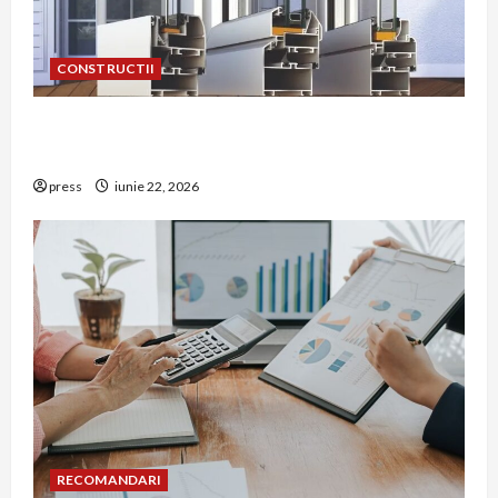
CONSTRUCTII
De ce a devenit tâmplăria din aluminiu o
opțiune aleasă adesea în construcțiile premium
press
iunie 22, 2026
RECOMANDARI