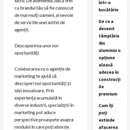
lucru. De asemenea, dacă vrei
într-o
ca brandul tău să fie cunoscut
bucătărie
de mai mulți oameni, ai nevoie
De ce a
de serviciile unei astfel de
devenit
agenții.
tâmplăria
din
Descoperirea unor noi
aluminiu o
oportunități
opțiune
aleasă
Colaborarea cu o agenție de
adesea în
marketing te ajută să
construcți
descoperi noi oportunități și
ile
idei inovatoare. Prin
premium
experiența acumulată în
diverse industrii, specialiștii în
Cum îți
marketing pot aduce
poți
perspective proaspete asupra
extinde
modului în care poți aborda
afacerea