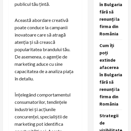
publicul tău țintă.
în Bulgaria
fără să
renunți la
Această abordare creativă
firma din
poate conduce la campanii
România
inovatoare care să atragă
atenția și să crească
Cum îți
popularitatea brandului tău.
poți
De asemenea, o agenție de
extinde
marketing aduce cu sine
afacerea
capacitatea de a analiza piața
în Bulgaria
în detaliu.
fără să
renunți la
Înțelegând comportamentul
firma din
consumatorilor, tendințele
România
industriei și acțiunile
Strategii
concurenței, specialiștii de
de
marketing pot identifica
vizibilitate