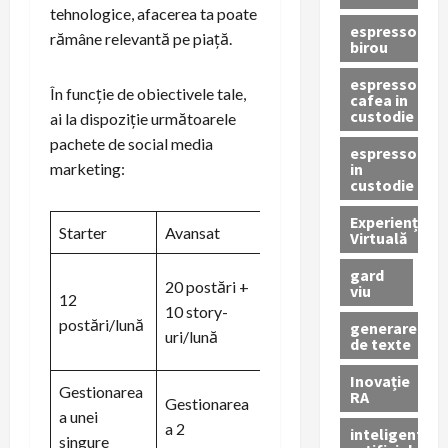
tehnologice, afacerea ta poate
espressor
rămâne relevantă pe piață.
birou
espressor
În funcție de obiectivele tale,
cafea in
custodie
ai la dispoziție următoarele
pachete de social media
espressor
in
marketing:
custodie
Experiență
Starter
Avansat
Complet
Virtuală
gard
30 postări +
20 postări +
viu
12
20 story-uri
10 story-
postări/lună
+ 10 Reel-uri
generare
uri/lună
de texte
/ lună
Inovație
Gestionarea
RA
Gestionarea
Gestionarea
a unei
a 2
a 3
inteligenta
singure