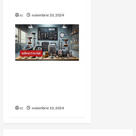
Contribuabililor
sc
noiembrie 10, 2024
advertorial
Echipamente esențiale
pentru activități
profesionale și hobby-uri
tehnice pe
toolsboxservices.ro
sc
noiembrie 10, 2024