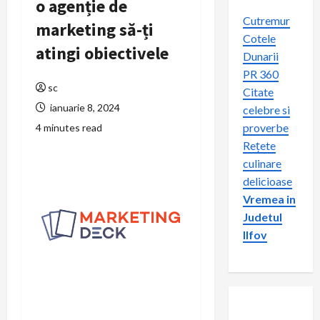
o agenție de
Cutremur
marketing să-ți
Cotele
atingi obiectivele
Dunarii
PR 360
sc
Citate
ianuarie 8, 2024
celebre si
proverbe
4 minutes read
Rețete
culinare
delicioase
Vremea in
Judetul
Ilfov