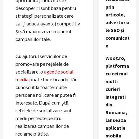
oportunități noi. Aceste
prin
descoperiri sunt baza pentru
articole,
strategii personalizate care
advertoria
să-ți aducă avantaj competitiv
le SEO și
și să maximizeze impactul
comunicat
campaniilor tale.
e
Cu ajutorul serviciilor de
Woot.ro,
promovare pe rețelele de
platforma
socializare, o
agentie social
cu cei mai
media
poate face brandul tău
multi
cunoscut la foarte multe
curieri
persoane noi, care ar putea fi
integrati
interesate. După cum știi,
din
rețelele de socializare sunt
Romania,
medii perfecte pentru
lanseaza
realizarea campaniilor de
aplicatie
reclame plătite.
mobila