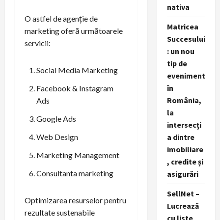
nativa
O astfel de agenție de
Matricea
marketing oferă următoarele
Succesului
servicii:
: un nou
tip de
Social Media Marketing
eveniment
în
Facebook & Instagram
România,
Ads
la
Google Ads
intersecți
Web Design
a dintre
imobiliare
Marketing Management
, credite și
Consultanta marketing
asigurări
SellNet –
Optimizarea resurselor pentru
Lucrează
rezultate sustenabile
cu liste