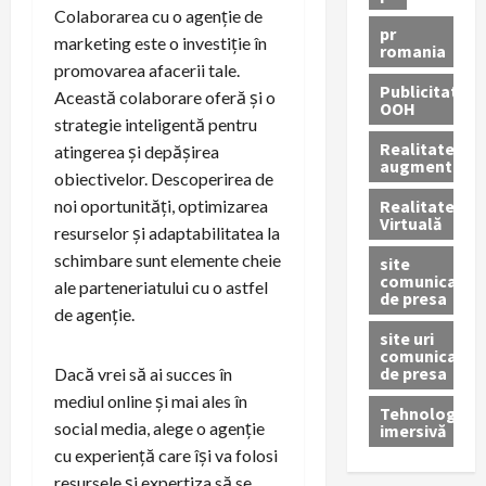
Colaborarea cu o agenție de
pr
marketing este o investiție în
romania
promovarea afacerii tale.
Publicitate
Această colaborare oferă și o
OOH
strategie inteligentă pentru
Realitatea
atingerea și depășirea
augmentată
obiectivelor. Descoperirea de
Realitatea
noi oportunități, optimizarea
Virtuală
resurselor și adaptabilitatea la
schimbare sunt elemente cheie
site
comunicate
ale parteneriatului cu o astfel
de presa
de agenție.
site uri
comunicate
de presa
Dacă vrei să ai succes în
mediul online și mai ales în
Tehnologie
social media, alege o agenție
imersivă
cu experiență care își va folosi
resursele și expertiza să se