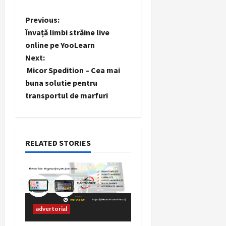
P
Previous:
Învață limbi străine live
o
online pe YooLearn
Next:
s
Micor Spedition – Cea mai
t
buna solutie pentru
transportul de marfuri
n
a
RELATED STORIES
v
i
g
a
advertorial