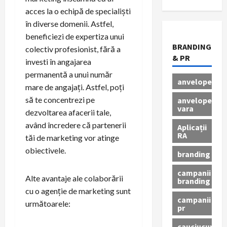
acces la o echipă de specialiști
în diverse domenii. Astfel,
beneficiezi de expertiza unui
BRANDING
colectiv profesionist, fără a
& PR
investi în angajarea
permanentă a unui număr
anvelope
mare de angajați. Astfel, poți
să te concentrezi pe
anvelope
vara
dezvoltarea afacerii tale,
având încredere că partenerii
Aplicații
RA
tăi de marketing vor atinge
obiectivele.
branding
campanii
Alte avantaje ale colaborării
branding
cu o agenție de marketing sunt
campanii
următoarele:
pr
cauciucuri