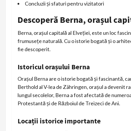
Concluzii și sfaturi pentru vizitatori
Descoperă Berna, orașul capit
Berna, orașul capitală al Elveției, este un loc fasci
frumusețe naturală. Cu o istorie bogată și o arhit
fie descoperit.
Istoricul orașului Berna
Orașul Berna are o istorie bogată și fascinantă, ca
Berthold al V-lea de Zähringen, orașul a devenit ra
lungul secolelor, Berna a fost afectată de numero
Protestantă și de Războiul de Treizeci de Ani.
Locații istorice importante