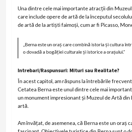
Una dintre cele mai importante atracții din Muzeu
care include opere de artă de la începutul secolulu
de artă de la artiști faimoși, cum ar fi Picasso, Mon
„Berna este un oraș care combină istoria și cultura într
o dovadă a bogăției culturale și istorice a orașului.”
Intrebari/Raspunsuri: Mituri sau Realitate?
În acest capitol, am răspuns la întrebările frecven
Cetatea Berna este unul dintre cele mai importante
un monument impresionant și Muzeul de Artă din 
artă.
Am învățat, de asemenea, că Berna este un oraș car
fascinant. Obiectivele turistice din Berna sunt o do