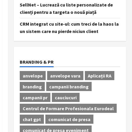
SellNet – Lucrează cu liste personalizate de
clienți pentru a targeta o nouă piață
CRM integrat cu site-ul: cum treci de la haos la
un sistem care nu pierde niciun client
BRANDING & PR
anvelope
anvelope vara
Aplicații RA
branding
campanii branding
campanii pr
cauciucuri
Centrul de Formare Profesionala Eurodeal
chat gpt
comunicat de presa
comunicat de presa eveniment