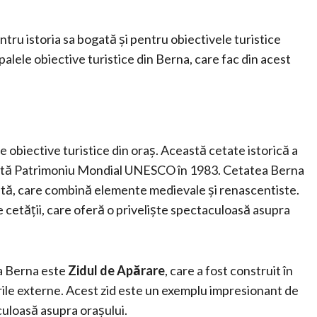
ntru istoria sa bogată și pentru obiectivele turistice
palele obiective turistice din Berna, care fac din acest
 obiective turistice din oraș. Această cetate istorică a
clarată Patrimoniu Mondial UNESCO în 1983. Cetatea Berna
tă, care combină elemente medievale și renascentiste.
ile cetății, care oferă o priveliște spectaculoasă asupra
ea Berna este
Zidul de Apărare
, care a fost construit în
urile externe. Acest zid este un exemplu impresionant de
culoasă asupra orașului.