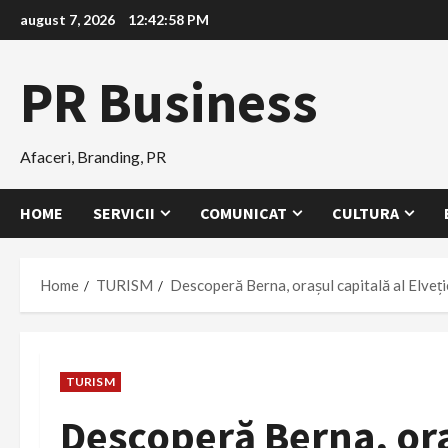
Skip
august 7, 2026
12:42:59 PM
to
content
PR Business
Afaceri, Branding, PR
HOME
SERVICII
COMUNICAT
CULTURA
Home
TURISM
Descoperă Berna, orașul capitală al Elveți
TURISM
Descoperă Berna, oraș