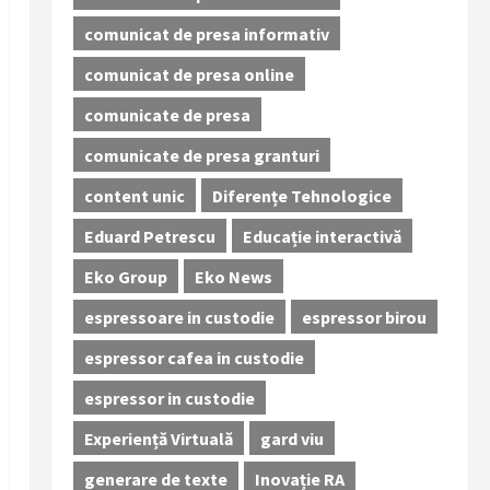
comunicat de presa informativ
comunicat de presa online
comunicate de presa
comunicate de presa granturi
content unic
Diferențe Tehnologice
Eduard Petrescu
Educație interactivă
Eko Group
Eko News
espressoare in custodie
espressor birou
espressor cafea in custodie
espressor in custodie
Experiență Virtuală
gard viu
generare de texte
Inovație RA