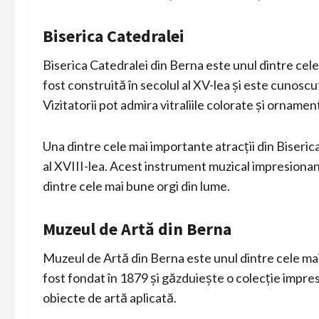
Biserica Catedralei
Biserica Catedralei din Berna este unul dintre ce
fost construită în secolul al XV-lea și este cunosc
Vizitatorii pot admira vitraliile colorate și orname
Una dintre cele mai importante atracții din Biseric
al XVIII-lea. Acest instrument muzical impresionan
dintre cele mai bune orgi din lume.
Muzeul de Artă din Berna
Muzeul de Artă din Berna este unul dintre cele ma
fost fondat în 1879 și găzduiește o colecție impresi
obiecte de artă aplicată.