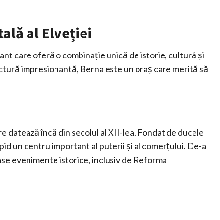
ală al Elveției
nant care oferă o combinație unică de istorie, cultură și
ectură impresionantă, Berna este un oraș care merită să
re datează încă din secolul al XII-lea. Fondat de ducele
pid un centru important al puterii și al comerțului. De-a
ase evenimente istorice, inclusiv de Reforma