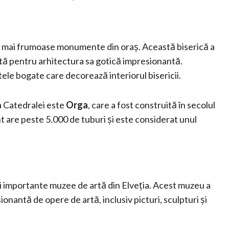
le mai frumoase monumente din oraș. Această biserică a
ută pentru arhitectura sa gotică impresionantă.
ntele bogate care decorează interiorul bisericii.
a Catedralei este
Orga
, care a fost construită în secolul
t are peste 5.000 de tuburi și este considerat unul
i importante muzee de artă din Elveția. Acest muzeu a
onantă de opere de artă, inclusiv picturi, sculpturi și