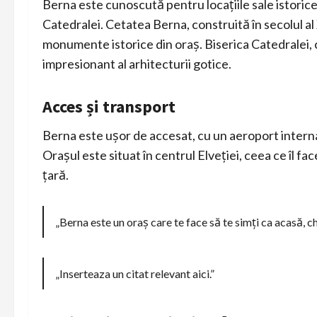
Berna este cunoscută pentru locațiile sale istoric
Catedralei. Cetatea Berna, construită în secolul al
monumente istorice din oraș. Biserica Catedralei, c
impresionant al arhitecturii gotice.
Acces și transport
Berna este ușor de accesat, cu un aeroport interna
Orașul este situat în centrul Elveției, ceea ce îl fa
țară.
„Berna este un oraș care te face să te simți ca acasă, ch
„Inserteaza un citat relevant aici.”