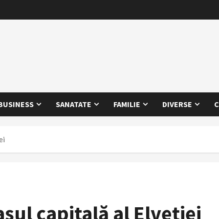
BUSINESS
SANATATE
FAMILIE
DIVERSE
C
ei
ul capitală al Elveției