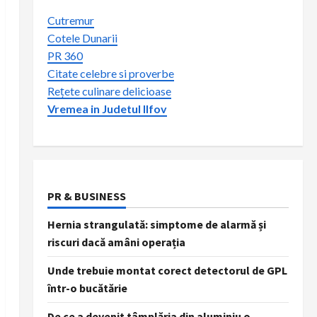
Cutremur
Cotele Dunarii
PR 360
Citate celebre si proverbe
Rețete culinare delicioase
Vremea in Judetul Ilfov
PR & BUSINESS
Hernia strangulată: simptome de alarmă și
riscuri dacă amâni operația
Unde trebuie montat corect detectorul de GPL
într-o bucătărie
De ce a devenit tâmplăria din aluminiu o