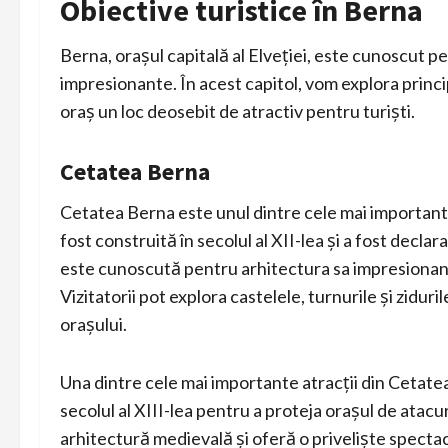
Obiective turistice în Berna
Berna, orașul capitală al Elveției, este cunoscut pe
impresionante. În acest capitol, vom explora princi
oraș un loc deosebit de atractiv pentru turiști.
Cetatea Berna
Cetatea Berna este unul dintre cele mai importante
fost construită în secolul al XII-lea și a fost de
este cunoscută pentru arhitectura sa impresionan
Vizitatorii pot explora castelele, turnurile și zidur
orașului.
Una dintre cele mai importante atracții din Cetat
secolul al XIII-lea pentru a proteja orașul de atac
arhitectură medievală și oferă o priveliște specta