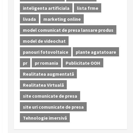
inteligenta artificiala
lista frme
livada
marketing online
model comunicat de presa lansare produs
model de videochat
panouri fotovoltaice
plante agatatoare
pr
pr romania
Publicitate OOH
Realitatea augmentată
Realitatea Virtuală
site comunicate de presa
site uri comunicate de presa
Tehnologie imersivă