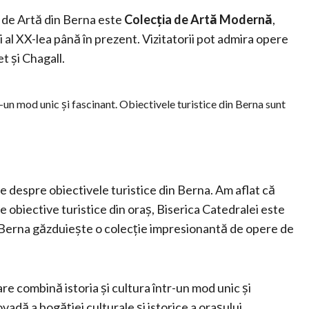
l de Artă din Berna este
Colecția de Artă Modernă
,
i al XX-lea până în prezent. Vizitatorii pot admira opere
et și Chagall.
-un mod unic și fascinant. Obiectivele turistice din Berna sunt
te despre obiectivele turistice din Berna. Am aflat că
 obiective turistice din oraș, Biserica Catedralei este
Berna găzduiește o colecție impresionantă de opere de
e combină istoria și cultura într-un mod unic și
vadă a bogăției culturale și istorice a orașului.