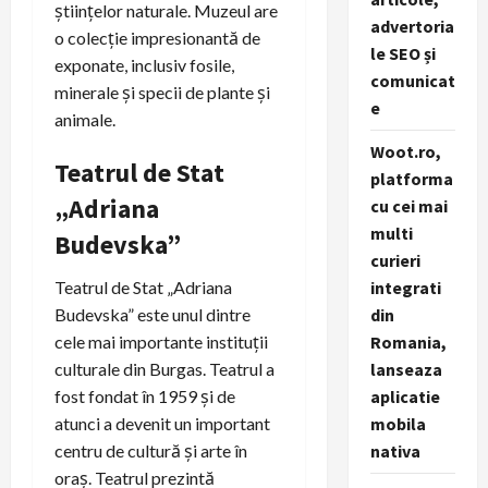
științelor naturale. Muzeul are
advertoria
o colecție impresionantă de
le SEO și
exponate, inclusiv fosile,
comunicat
minerale și specii de plante și
e
animale.
Woot.ro,
Teatrul de Stat
platforma
„Adriana
cu cei mai
multi
Budevska”
curieri
Teatrul de Stat „Adriana
integrati
Budevska” este unul dintre
din
cele mai importante instituții
Romania,
culturale din Burgas. Teatrul a
lanseaza
fost fondat în 1959 și de
aplicatie
atunci a devenit un important
mobila
centru de cultură și arte în
nativa
oraș. Teatrul prezintă