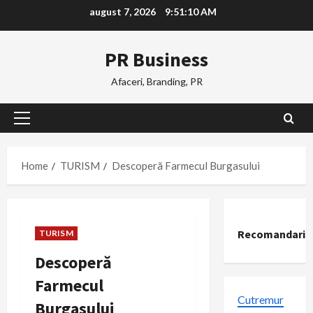
Skip
august 7, 2026
9:51:11 AM
to
content
PR Business
Afaceri, Branding, PR
Primary
Menu
Home
TURISM
Descoperă Farmecul Burgasului
Recomandari
TURISM
Descoperă
Farmecul
Cutremur
Burgasului