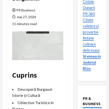
Cotele
Dunarii
PR Business
PR 360
mai 27, 2024
Citate
11 minutes read
celebre si
proverbe
Rețete
culinare
delicioase
Vremea in
Judetul
Ilfov
Cuprins
Descoperă Burgasul:
Istorie și Cultură
PR &
Obiective Turistice în
BUSINESS
Burgas