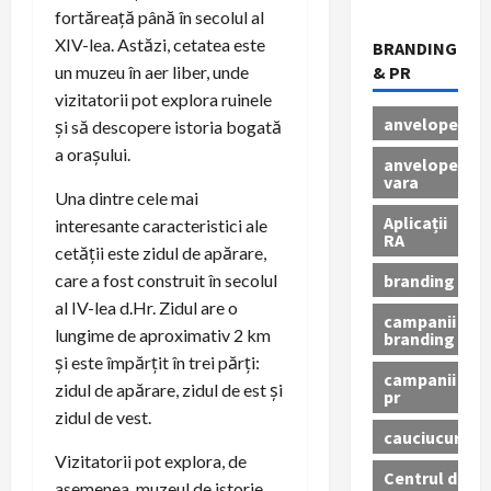
fortăreață până în secolul al
XIV-lea. Astăzi, cetatea este
BRANDING
un muzeu în aer liber, unde
& PR
vizitatorii pot explora ruinele
anvelope
și să descopere istoria bogată
a orașului.
anvelope
vara
Una dintre cele mai
Aplicații
interesante caracteristici ale
RA
cetății este zidul de apărare,
branding
care a fost construit în secolul
al IV-lea d.Hr. Zidul are o
campanii
lungime de aproximativ 2 km
branding
și este împărțit în trei părți:
campanii
zidul de apărare, zidul de est și
pr
zidul de vest.
cauciucuri
Vizitatorii pot explora, de
Centrul de
asemenea, muzeul de istorie