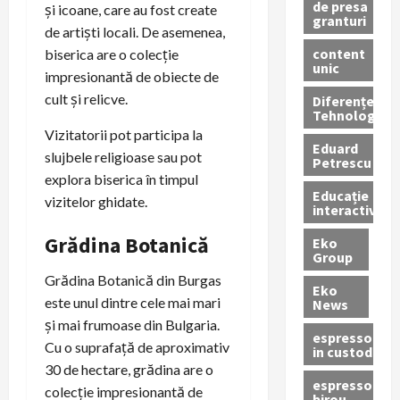
de presa
și icoane, care au fost create
granturi
de artiști locali. De asemenea,
content
biserica are o colecție
unic
impresionantă de obiecte de
cult și relicve.
Diferențe
Tehnologice
Vizitatorii pot participa la
Eduard
slujbele religioase sau pot
Petrescu
explora biserica în timpul
Educație
vizitelor ghidate.
interactivă
Grădina Botanică
Eko
Group
Grădina Botanică din Burgas
Eko
este unul dintre cele mai mari
News
și mai frumoase din Bulgaria.
espressoare
Cu o suprafață de aproximativ
in custodie
30 de hectare, grădina are o
espressor
colecție impresionantă de
birou