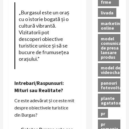
frme
„Burgasul este un oraș
livada
cu o istorie bogată și o
marketing
cultură vibrantă.
online
Vizitatorii pot
model
descoperi obiective
comunicat
turistice unice și să se
de presa
bucure de frumusețea
lansare
produs
orașului.”
model de
videochat
Intrebari/Raspunsuri:
panouri
fotovoltaice
Mituri sau Realitate?
plante
Ce este adevărat și ce este mit
agatatoare
despre obiectivele turistice
pr
din Burgas?
pr
romania