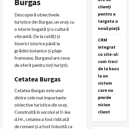
Burgas
clienți
pentru a
Descoperă obiectivele
targeta o
turistice din Burgas, un oraș cu
nouă piață
o istorie bogată și o cultură
vibrantă. De la cetăți și
CRM
biserici istorice până la
integrat
grădini botanice și plaje
cu site-ul:
frumoase, Burgasul are ceva
cum treci
de oferit pentru toți turiștii.
de la haos
la un
Cetatea Burgas
sistem
care nu
Cetatea Burgas este unul
pierde
dintre cele mai importante
niciun
obiective turistice din oraș.
client
Construită în secolul al II-lea
d.Hr., cetatea a fost ridicată
de romani și a fost folosită ca