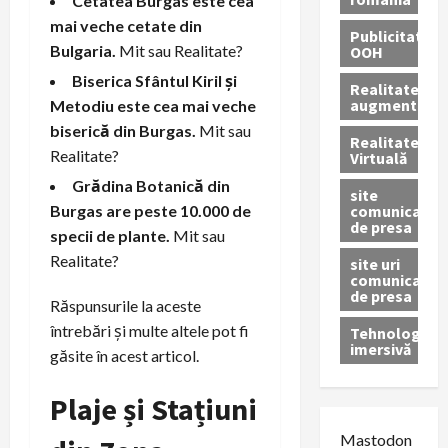
Cetatea Burgas este cea
mai veche cetate din
Publicitate
Bulgaria.
Mit sau Realitate?
OOH
Biserica Sfântul Kiril și
Realitatea
augmentată
Metodiu este cea mai veche
biserică din Burgas.
Mit sau
Realitatea
Realitate?
Virtuală
Grădina Botanică din
site
comunicate
Burgas are peste 10.000 de
de presa
specii de plante.
Mit sau
Realitate?
site uri
comunicate
de presa
Răspunsurile la aceste
întrebări și multe altele pot fi
Tehnologie
imersivă
găsite în acest articol.
Plaje și Stațiuni
Mastodon