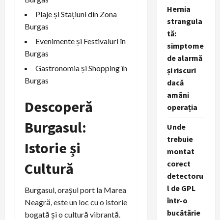
Hernia
Plaje și Stațiuni din Zona
strangula
Burgas
tă:
Evenimente și Festivaluri în
simptome
Burgas
de alarmă
Gastronomia și Shopping în
și riscuri
Burgas
dacă
amâni
Descoperă
operația
Burgasul:
Unde
trebuie
Istorie și
montat
corect
Cultură
detectoru
l de GPL
Burgasul, orașul port la Marea
într-o
Neagră, este un loc cu o istorie
bucătărie
bogată și o cultură vibrantă.