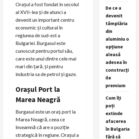
Orașul a fost fondat în secolul
De ce a
al XVII-lea și de atunci a
devenit
devenit un important centru
tâmplăria
economic și cultural în
din
regiunea de sud-est a
aluminiu o
Bulgariei. Burgasul este
opțiune
cunoscut pentru portul său,
aleasă
care este unul dintre cele mai
adesea în
mari din țară, și pentru
construcți
industria sa de petrol și gaze.
ile
premium
Orașul Port la
Marea Neagră
Cum îți
poți
Burgasul este un oraș port la
extinde
Marea Neagră, ceea ce
afacerea
înseamnă că are o poziție
în Bulgaria
strategică în regiune. Orașul a
fără să