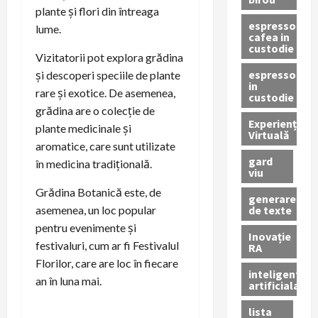
plante și flori din întreaga
espressor
lume.
cafea in
custodie
Vizitatorii pot explora grădina
espressor
și descoperi speciile de plante
in
rare și exotice. De asemenea,
custodie
grădina are o colecție de
Experiență
plante medicinale și
Virtuală
aromatice, care sunt utilizate
gard
în medicina tradițională.
viu
Grădina Botanică este, de
generare
de texte
asemenea, un loc popular
pentru evenimente și
Inovație
festivaluri, cum ar fi Festivalul
RA
Florilor, care are loc în fiecare
inteligenta
an în luna mai.
artificiala
lista