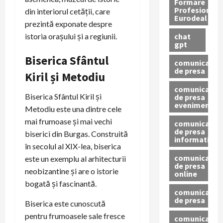
Formare
Profesionala
din interiorul cetății, care
Eurodeal
prezintă exponate despre
chat
istoria orașului și a regiunii.
gpt
Biserica Sfântul
comunicat
de presa
Kiril și Metodiu
comunicat
Biserica Sfântul Kiril și
de presa
eveniment
Metodiu este una dintre cele
mai frumoase și mai vechi
comunicat
de presa
biserici din Burgas. Construită
informativ
în secolul al XIX-lea, biserica
comunicat
este un exemplu al arhitecturii
de presa
neobizantine și are o istorie
online
bogată și fascinantă.
comunicate
de presa
Biserica este cunoscută
pentru frumoasele sale fresce
comunicate