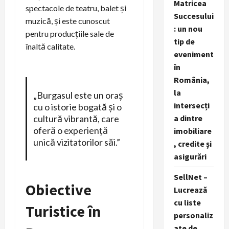
Matricea
spectacole de teatru, balet și
Succesului
muzică, și este cunoscut
: un nou
pentru producțiile sale de
tip de
înaltă calitate.
eveniment
în
România,
la
„Burgasul este un oraș
intersecți
cu o istorie bogată și o
cultură vibrantă, care
a dintre
oferă o experiență
imobiliare
unică vizitatorilor săi.”
, credite și
asigurări
SellNet –
Obiective
Lucrează
cu liste
Turistice în
personaliz
ate de