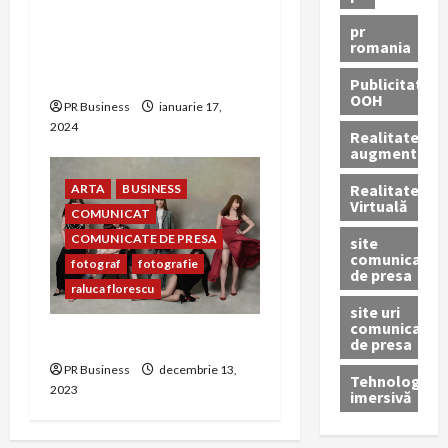
Succes cu Eko Group –
Cum Am Atras un Business
pr
romania
Angel pentru Afacerea
Mea Online
Publicitate
OOH
PR Business
ianuarie 17,
2024
Realitatea
augmentată
Realitatea
ARTA
BUSINESS
Virtuală
COMUNICAT
COMUNICATE DE PRESA
site
comunicate
fotograf
fotografie
de presa
raluca florescu
site uri
comunicate
Layers of a woman
de presa
PR Business
decembrie 13,
Tehnologie
2023
imersivă