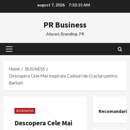
Skip
august 7, 2026
7:33:16 AM
to
content
PR Business
Afaceri, Branding, PR
Primary
Menu
Home
BUSINESS
Descopera Cele Mai Inspirate Cadouri de Craciun pentru
Barbati
Recomandari
BUSINESS
Descopera Cele Mai