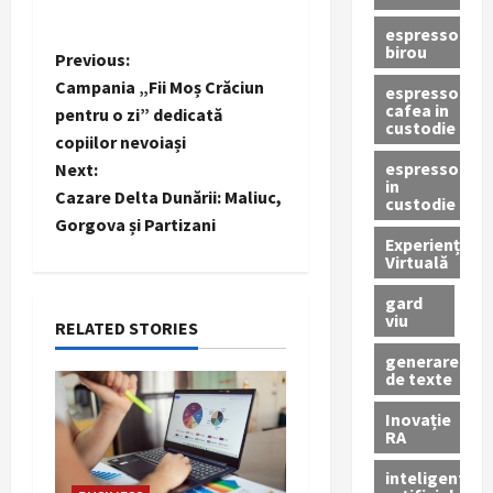
espressor
birou
P
Previous:
Campania „Fii Moș Crăciun
espressor
o
cafea in
pentru o zi” dedicată
custodie
copiilor nevoiași
s
espressor
Next:
in
t
Cazare Delta Dunării: Maliuc,
custodie
Gorgova și Partizani
n
Experiență
Virtuală
a
gard
viu
RELATED STORIES
v
generare
de texte
i
Inovație
g
RA
a
inteligenta