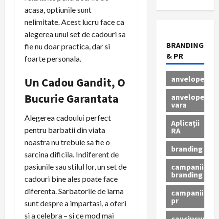
acasa, optiunile sunt
nelimitate. Acest lucru face ca
alegerea unui set de cadouri sa
BRANDING
fie nu doar practica, dar si
& PR
foarte personala.
anvelope
Un Cadou Gandit, O
Bucurie Garantata
anvelope
vara
Alegerea cadoului perfect
Aplicații
pentru barbatii din viata
RA
noastra nu trebuie sa fie o
branding
sarcina dificila. Indiferent de
campanii
pasiunile sau stilul lor, un set de
branding
cadouri bine ales poate face
diferenta. Sarbatorile de iarna
campanii
pr
sunt despre a impartasi, a oferi
si a celebra – si ce mod mai
cauciucuri