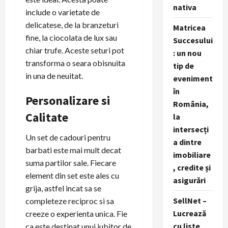
nativa
include o varietate de
delicatese, de la branzeturi
Matricea
fine, la ciocolata de lux sau
Succesului
chiar trufe. Aceste seturi pot
: un nou
transforma o seara obisnuita
tip de
in una de neuitat.
eveniment
în
Personalizare si
România,
Calitate
la
intersecți
Un set de cadouri pentru
a dintre
barbati este mai mult decat
imobiliare
suma partilor sale. Fiecare
, credite și
element din set este ales cu
asigurări
grija, astfel incat sa se
SellNet –
completeze reciproc si sa
Lucrează
creeze o experienta unica. Fie
cu liste
ca este destinat unui iubitor de