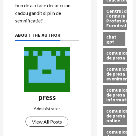
bun de a o face decat cu un
Centrul de
cadou gandit si plin de
Formare
Profesionala
semnificatie?
Eurodeal
ABOUT THE AUTHOR
chat
gpt
comunicat
de presa
comunicat
de presa
eveniment
comunicat
de presa
press
informativ
Administrator
comunicat
de presa
online
View All Posts
comunicate