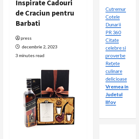
Inspirate Cadouri
Cutremur
de Craciun pentru
Cotele
Barbati
Dunarii
PR 360
press
Citate
decembrie 2, 2023
celebre si
proverbe
3 minutes read
Rețete
culinare
delicioase
Vremea in
Judetul
Ilfov