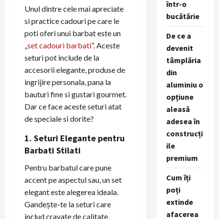
într-o
Unul dintre cele mai apreciate
bucătărie
si practice cadouri pe care le
poti oferi unui barbat este un
De ce a
„
set cadouri barbati
”.
Aceste
devenit
seturi pot include de la
tâmplăria
accesorii elegante, produse de
din
ingrijire personala, pana la
aluminiu o
bauturi fine si gustari gourmet.
opțiune
Dar ce face aceste seturi atat
aleasă
de speciale si dorite?
adesea în
construcți
1. Seturi Elegante pentru
ile
Barbati Stilati
premium
Pentru barbatul care pune
Cum îți
accent pe aspectul sau, un set
poți
elegant este alegerea ideala.
extinde
Gandește-te la seturi care
afacerea
includ cravate de calitate,