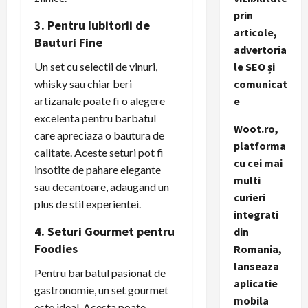
prin
3. Pentru Iubitorii de
articole,
Bauturi Fine
advertoria
Un set cu selectii de vinuri,
le SEO și
whisky sau chiar beri
comunicat
artizanale poate fi o alegere
e
excelenta pentru barbatul
Woot.ro,
care apreciaza o bautura de
platforma
calitate. Aceste seturi pot fi
cu cei mai
insotite de pahare elegante
multi
sau decantoare, adaugand un
curieri
plus de stil experientei.
integrati
4. Seturi Gourmet pentru
din
Foodies
Romania,
lanseaza
Pentru barbatul pasionat de
aplicatie
gastronomie, un set gourmet
mobila
este ideal. Acesta poate