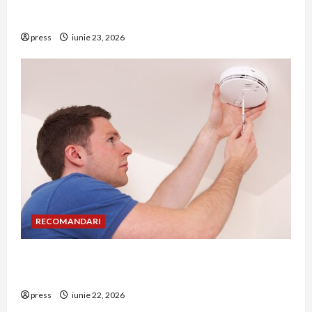
Hernia strangulată: simptome de alarmă și
riscuri dacă amâni operația
press
iunie 23, 2026
RECOMANDARI
Unde trebuie montat corect detectorul de GPL
într-o bucătărie
press
iunie 22, 2026