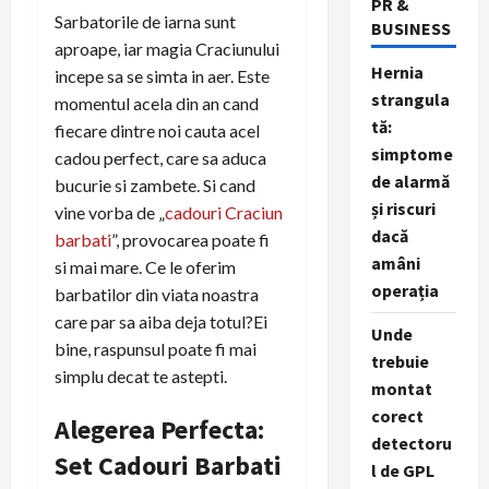
PR &
Sarbatorile de iarna sunt
BUSINESS
aproape, iar magia Craciunului
Hernia
incepe sa se simta in aer. Este
strangula
momentul acela din an cand
tă:
fiecare dintre noi cauta acel
simptome
cadou perfect, care sa aduca
de alarmă
bucurie si zambete. Si cand
și riscuri
vine vorba de „
cadouri Craciun
dacă
barbati
”, provocarea poate fi
amâni
si mai mare. Ce le oferim
operația
barbatilor din viata noastra
care par sa aiba deja totul?
Ei
Unde
bine, raspunsul poate fi mai
trebuie
simplu decat te astepti.
montat
corect
Alegerea Perfecta:
detectoru
Set Cadouri Barbati
l de GPL