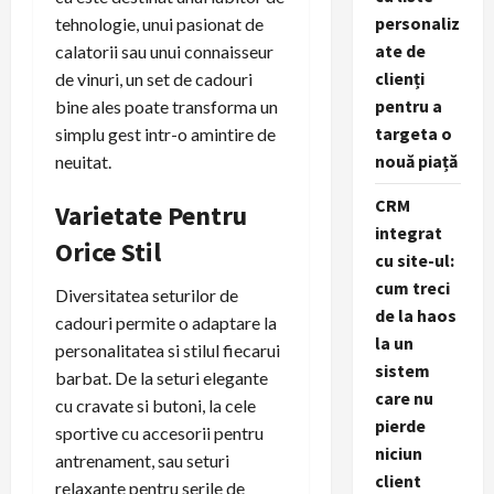
personaliz
tehnologie, unui pasionat de
ate de
calatorii sau unui connaisseur
clienți
de vinuri, un set de cadouri
pentru a
bine ales poate transforma un
targeta o
simplu gest intr-o amintire de
nouă piață
neuitat.
CRM
Varietate Pentru
integrat
Orice Stil
cu site-ul:
cum treci
Diversitatea seturilor de
de la haos
cadouri permite o adaptare la
la un
personalitatea si stilul fiecarui
sistem
barbat. De la seturi elegante
care nu
cu cravate si butoni, la cele
pierde
sportive cu accesorii pentru
niciun
antrenament, sau seturi
client
relaxante pentru serile de