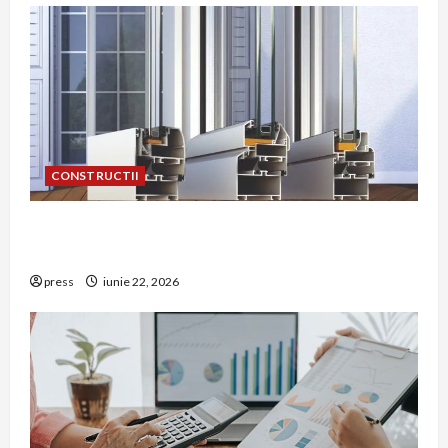
CONSTRUCTII
De ce a devenit tâmplăria din aluminiu o
opțiune aleasă adesea în construcțiile premium
press
iunie 22, 2026