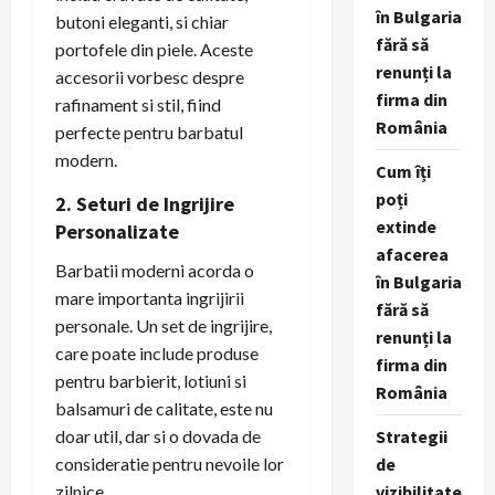
în Bulgaria
butoni eleganti, si chiar
fără să
portofele din piele. Aceste
renunți la
accesorii vorbesc despre
firma din
rafinament si stil, fiind
România
perfecte pentru barbatul
modern.
Cum îți
poți
2. Seturi de Ingrijire
extinde
Personalizate
afacerea
Barbatii moderni acorda o
în Bulgaria
mare importanta ingrijirii
fără să
personale. Un set de ingrijire,
renunți la
care poate include produse
firma din
pentru barbierit, lotiuni si
România
balsamuri de calitate, este nu
doar util, dar si o dovada de
Strategii
consideratie pentru nevoile lor
de
zilnice.
vizibilitate