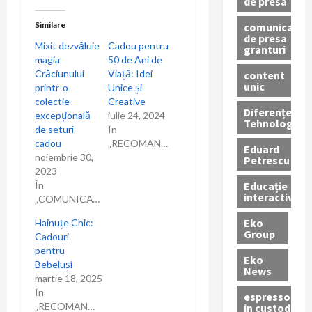
de presa
Similare
comunicate
de presa
Mixit dezvăluie
Cadou pentru
granturi
magia
50 de Ani de
Crăciunului
Viață: Idei
content
unic
printr-o
Unice și
colectie
Creative
Diferențe
excepțională
iulie 24, 2024
Tehnologice
de seturi
În
cadou
„RECOMANDARI”
Eduard
noiembrie 30,
Petrescu
2023
Educație
În
interactivă
„COMUNICAT”
Eko
Hainuțe Chic:
Group
Cadouri
pentru
Eko
Bebeluși
News
martie 18, 2025
În
espressoare
„RECOMANDARI”
in custodie