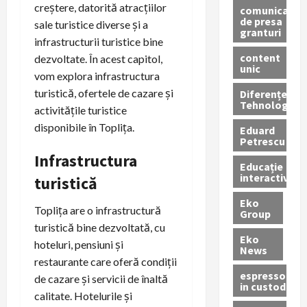
creștere, datorită atracțiilor
comunicate
de presa
sale turistice diverse și a
granturi
infrastructurii turistice bine
content
dezvoltate. În acest capitol,
unic
vom explora infrastructura
turistică, ofertele de cazare și
Diferențe
Tehnologice
activitățile turistice
disponibile în Toplița.
Eduard
Petrescu
Infrastructura
Educație
interactivă
turistică
Eko
Toplița are o infrastructură
Group
turistică bine dezvoltată, cu
Eko
hoteluri, pensiuni și
News
restaurante care oferă condiții
espressoare
de cazare și servicii de înaltă
in custodie
calitate. Hotelurile și