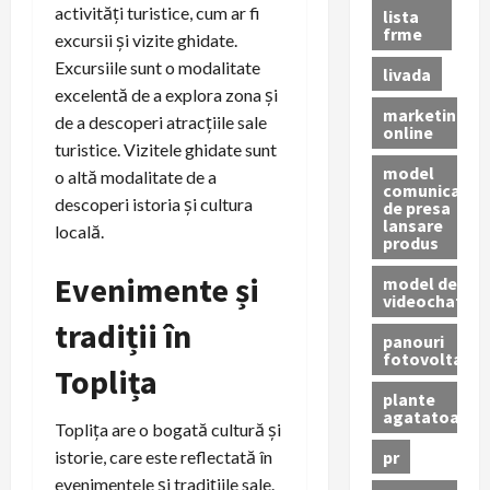
activități turistice, cum ar fi
lista
frme
excursii și vizite ghidate.
Excursiile sunt o modalitate
livada
excelentă de a explora zona și
marketing
de a descoperi atracțiile sale
online
turistice. Vizitele ghidate sunt
model
o altă modalitate de a
comunicat
descoperi istoria și cultura
de presa
lansare
locală.
produs
Evenimente și
model de
videochat
tradiții în
panouri
fotovoltaice
Toplița
plante
agatatoare
Toplița are o bogată cultură și
pr
istorie, care este reflectată în
evenimentele și tradițiile sale.