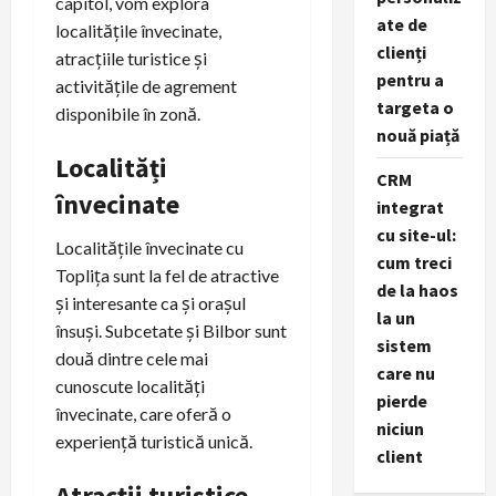
capitol, vom explora
ate de
localitățile învecinate,
clienți
atracțiile turistice și
pentru a
activitățile de agrement
targeta o
disponibile în zonă.
nouă piață
Localități
CRM
învecinate
integrat
cu site-ul:
Localitățile învecinate cu
cum treci
Toplița sunt la fel de atractive
de la haos
și interesante ca și orașul
la un
însuși. Subcetate și Bilbor sunt
sistem
două dintre cele mai
care nu
cunoscute localități
pierde
învecinate, care oferă o
niciun
experiență turistică unică.
client
Atracții turistice