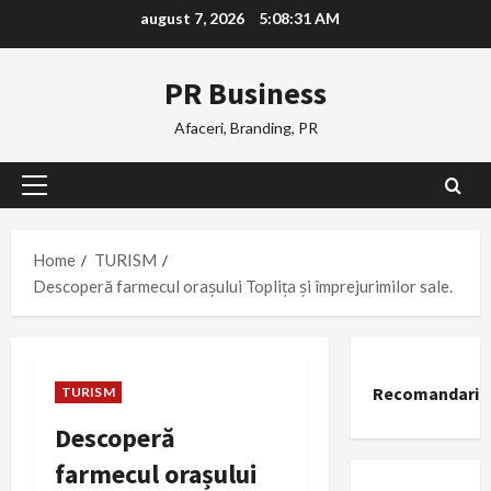
Skip
august 7, 2026
5:08:32 AM
to
content
PR Business
Afaceri, Branding, PR
Primary
Menu
Home
TURISM
Descoperă farmecul orașului Toplița și împrejurimilor sale.
Recomandari
TURISM
Descoperă
farmecul orașului