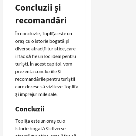
Concluzii și
recomandări
În concluzie, Toplița este un
oraș cu o istorie bogată și
diverse atracții turistice, care
îl fac să fie un loc ideal pentru
turiști. În acest capitol, vom
prezenta concluziile și
recomandările pentru turiștii
care doresc să viziteze Toplița
și imprejurimile sale.
Concluzii
Toplița este un oraș cu o
istorie bogată și diverse
atracții turistice, care îl fac să