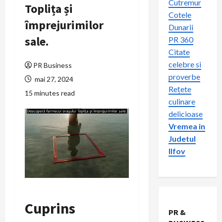
Cutremur
Toplița și
Cotele
împrejurimilor
Dunarii
sale.
PR 360
Citate
celebre si
PR Business
proverbe
mai 27, 2024
Rețete
15 minutes read
culinare
delicioase
Vremea in
Judetul
Ilfov
Cuprins
PR &