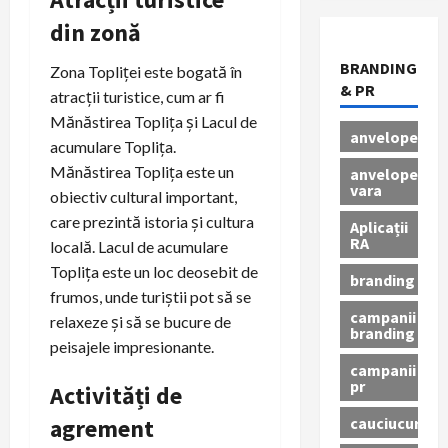
din zonă
BRANDING
Zona Topliței este bogată în
& PR
atracții turistice, cum ar fi
Mănăstirea Toplița și Lacul de
anvelope
acumulare Toplița.
Mănăstirea Toplița este un
anvelope
vara
obiectiv cultural important,
care prezintă istoria și cultura
Aplicații
RA
locală. Lacul de acumulare
Toplița este un loc deosebit de
branding
frumos, unde turiștii pot să se
campanii
relaxeze și să se bucure de
branding
peisajele impresionante.
campanii
pr
Activități de
cauciucuri
agrement