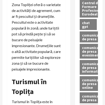
Centrul de
Zona Topliței oferă o varietate
Formare
Profesionala
de activități de agrement, cum
Eurodeal
ar fi pescuitul și drumețiile.
Pescuitul este o activitate
chat
gpt
populară în zonă, unde turiștii
pot să prindă pește și să se
comunicat
de presa
bucure de peisajele
impresionante. Drumețiile sunt
comunicat
de presa
o altă activitate populară, care
eveniment
permite turiștilor să exploreze
zona și să se bucure de
comunicat
de presa
peisajele impresionante.
informativ
Turismul în
comunicat
de presa
online
Toplița
comunicate
de presa
Turismul în Toplița este în