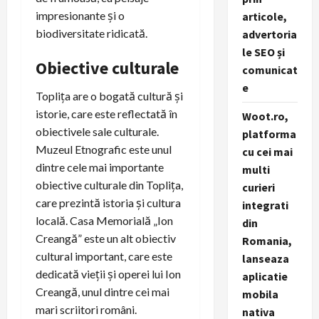
impresionante și o
articole,
biodiversitate ridicată.
advertoria
le SEO și
Obiective culturale
comunicat
e
Toplița are o bogată cultură și
istorie, care este reflectată în
Woot.ro,
obiectivele sale culturale.
platforma
Muzeul Etnografic este unul
cu cei mai
dintre cele mai importante
multi
obiective culturale din Toplița,
curieri
care prezintă istoria și cultura
integrati
locală. Casa Memorială „Ion
din
Creangă” este un alt obiectiv
Romania,
cultural important, care este
lanseaza
dedicată vieții și operei lui Ion
aplicatie
Creangă, unul dintre cei mai
mobila
mari scriitori români.
nativa