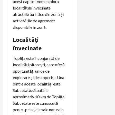
acest capitol, vom explora
localitățile învecinate,
atracțiile turistice din zonă și
activitățile de agrement
disponibile în zonă.
Localități
învecinate
Toplița este înconjurată de
localități pitorești, care oferă
oportunități unice de
explorare și descoperire. Una
dintre aceste localități este
Subcetate, situată la
aproximativ 10 km de Toplița.
Subcetate este cunoscută
pentru peisajele sale naturale