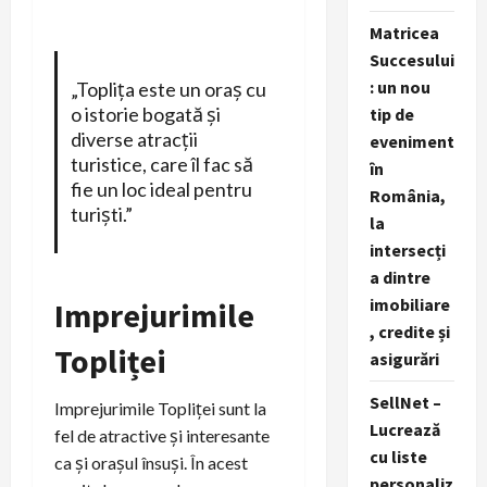
Matricea
Succesului
: un nou
„Toplița este un oraș cu
o istorie bogată și
tip de
diverse atracții
eveniment
turistice, care îl fac să
în
fie un loc ideal pentru
România,
turiști.”
la
intersecți
a dintre
imobiliare
Imprejurimile
, credite și
Topliței
asigurări
SellNet –
Imprejurimile Topliței sunt la
Lucrează
fel de atractive și interesante
cu liste
ca și orașul însuși. În acest
personaliz