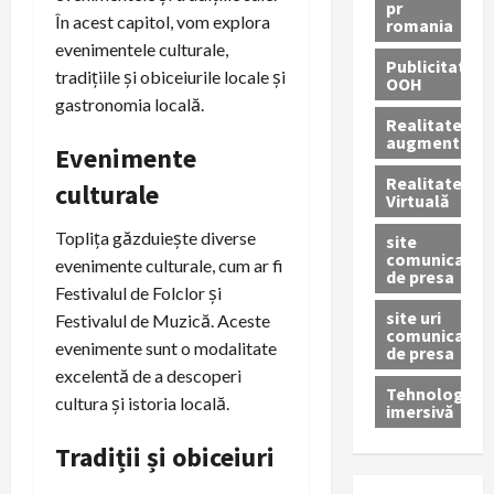
pr
În acest capitol, vom explora
romania
evenimentele culturale,
Publicitate
tradițiile și obiceiurile locale și
OOH
gastronomia locală.
Realitatea
augmentată
Evenimente
Realitatea
culturale
Virtuală
Toplița găzduiește diverse
site
comunicate
evenimente culturale, cum ar fi
de presa
Festivalul de Folclor și
site uri
Festivalul de Muzică. Aceste
comunicate
evenimente sunt o modalitate
de presa
excelentă de a descoperi
Tehnologie
cultura și istoria locală.
imersivă
Tradiții și obiceiuri