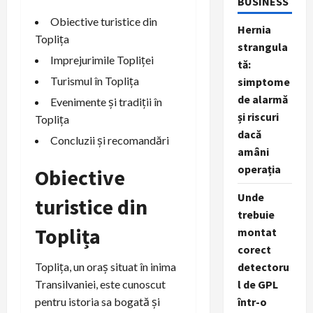
BUSINESS
Obiective turistice din
Hernia
Toplița
strangula
Imprejurimile Topliței
tă:
Turismul în Toplița
simptome
de alarmă
Evenimente și tradiții în
și riscuri
Toplița
dacă
Concluzii și recomandări
amâni
operația
Obiective
Unde
turistice din
trebuie
Toplița
montat
corect
Toplița, un oraș situat în inima
detectoru
Transilvaniei, este cunoscut
l de GPL
pentru istoria sa bogată și
într-o