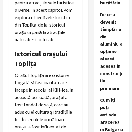
pentru atracțiile sale turistice
bucătărie
diverse. În acest capitol, vom
De ce a
explora obiectivele turistice
devenit
din Toplița, de la istoricul
tâmplăria
orașului până la atracțiile
din
naturale și culturale.
aluminiu o
opțiune
Istoricul orașului
aleasă
Toplița
adesea în
construcți
Orașul Toplița are o istorie
ile
bogată și fascinantă, care
premium
începe în secolul al XIII-lea. În
această perioadă, orașul a
Cum îți
fost fondat de sași, care au
poți
adus cu ei cultura și tradițiile
extinde
lor. În secolele următoare,
afacerea
orașul a fost influențat de
în Bulgaria