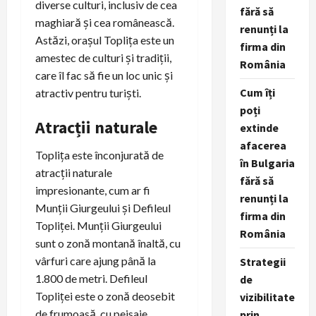
diverse culturi, inclusiv de cea
fără să
maghiară și cea românească.
renunți la
Astăzi, orașul Toplița este un
firma din
amestec de culturi și tradiții,
România
care îl fac să fie un loc unic și
Cum îți
atractiv pentru turiști.
poți
Atracții naturale
extinde
afacerea
Toplița este înconjurată de
în Bulgaria
atracții naturale
fără să
impresionante, cum ar fi
renunți la
Munții Giurgeului și Defileul
firma din
Topliței. Munții Giurgeului
România
sunt o zonă montană înaltă, cu
vârfuri care ajung până la
Strategii
1.800 de metri. Defileul
de
Topliței este o zonă deosebit
vizibilitate
de frumoasă, cu peisaje
prin