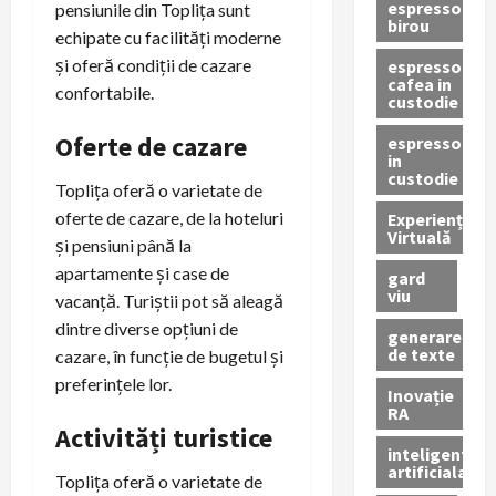
espressor
pensiunile din Toplița sunt
birou
echipate cu facilități moderne
și oferă condiții de cazare
espressor
cafea in
confortabile.
custodie
Oferte de cazare
espressor
in
custodie
Toplița oferă o varietate de
oferte de cazare, de la hoteluri
Experiență
Virtuală
și pensiuni până la
apartamente și case de
gard
viu
vacanță. Turiștii pot să aleagă
dintre diverse opțiuni de
generare
de texte
cazare, în funcție de bugetul și
preferințele lor.
Inovație
RA
Activități turistice
inteligenta
artificiala
Toplița oferă o varietate de