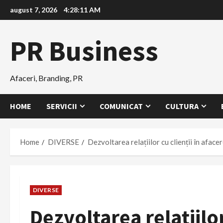
Skip
august 7, 2026
4:28:12 AM
to
content
PR Business
Afaceri, Branding, PR
HOME
SERVICII
COMUNICAT
CULTURA
Home
DIVERSE
Dezvoltarea relațiilor cu clienții în aface
DIVERSE
Dezvoltarea relațiilor