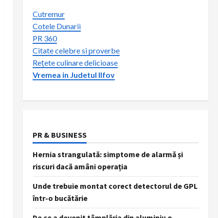
Cutremur
Cotele Dunarii
PR 360
Citate celebre si proverbe
Rețete culinare delicioase
Vremea in Judetul Ilfov
PR & BUSINESS
Hernia strangulată: simptome de alarmă și
riscuri dacă amâni operația
Unde trebuie montat corect detectorul de GPL
într-o bucătărie
De ce a devenit tâmplăria din aluminiu o