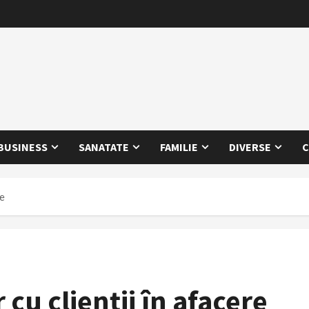
BUSINESS
SANATATE
FAMILIE
DIVERSE
C
re
 cu clienții în afacere