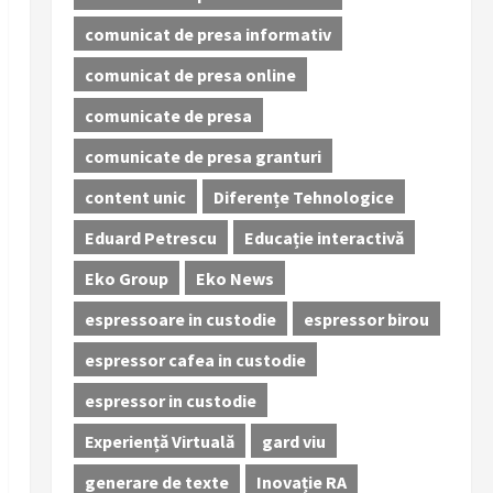
comunicat de presa informativ
comunicat de presa online
comunicate de presa
comunicate de presa granturi
content unic
Diferențe Tehnologice
Eduard Petrescu
Educație interactivă
Eko Group
Eko News
espressoare in custodie
espressor birou
espressor cafea in custodie
espressor in custodie
Experiență Virtuală
gard viu
generare de texte
Inovație RA