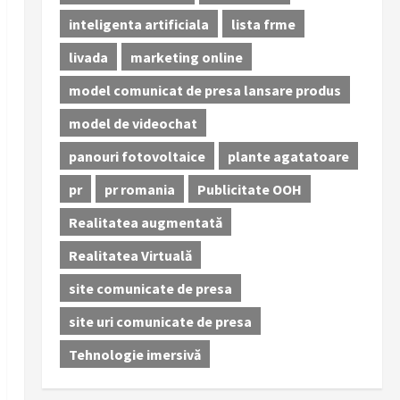
inteligenta artificiala
lista frme
livada
marketing online
model comunicat de presa lansare produs
model de videochat
panouri fotovoltaice
plante agatatoare
pr
pr romania
Publicitate OOH
Realitatea augmentată
Realitatea Virtuală
site comunicate de presa
site uri comunicate de presa
Tehnologie imersivă