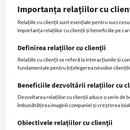
Importanța relațiilor cu clien
Relațiile cu clienții sunt esențiale pentru succcesul
importanța relațiilor cu clienții și beneficiile pe c
Definirea relațiilor cu clienții
Relațiile cu clienții se referă la interacțiunile și co
fundamentale pentru înțelegerea nevoilor clienților
Beneficiile dezvoltării relațiilor cu cl
Dezvoltarea relațiilor cu clienții aduce o serie de 
îmbunătățirea imaginii companiei și creșterea loialit
Obiectivele relațiilor cu clienții