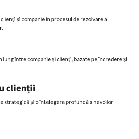
e clienți și companie în procesul de rezolvare a
r.
men lung între companie și clienți, bazate pe încredere și
u clienții
re strategică și o înțelegere profundă a nevoilor