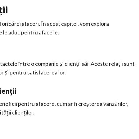
ții
 oricărei afaceri. În acest capitol, vom explora
are le aduc pentru afacere.
ntactele între o companie și clienții săi. Aceste relații sunt
 și pentru satisfacerea lor.
ienții
beneficii pentru afacere, cum ar fi creșterea vânzărilor,
ății clienților.