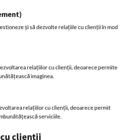
ement)
ioneze și să dezvolte relațiile cu clienții în mod
zvoltarea relațiilor cu clienții, deoarece permite
mbunătățească imaginea.
voltarea relațiilor cu clienții, deoarece permit
 îmbunătățească serviciile.
 cu clienții