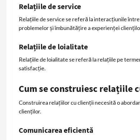
Relațiile de service
Relațiile de service se referă la interacțiunile într
problemelor și îmbunătățire a experienței cliențilo
Relațiile de loialitate
Relațiile de loialitate se referă la relațiile pe ter
satisfacție.
Cum se construiesc relațiile c
Construirea relațiilor cu clienții necesită o aborda
clienților.
Comunicarea eficientă