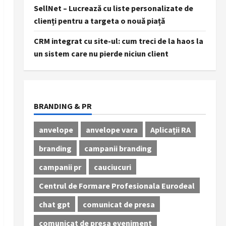
SellNet – Lucrează cu liste personalizate de
clienți pentru a targeta o nouă piață
CRM integrat cu site-ul: cum treci de la haos la
un sistem care nu pierde niciun client
BRANDING & PR
anvelope
anvelope vara
Aplicații RA
branding
campanii branding
campanii pr
cauciucuri
Centrul de Formare Profesionala Eurodeal
chat gpt
comunicat de presa
comunicat de presa eveniment