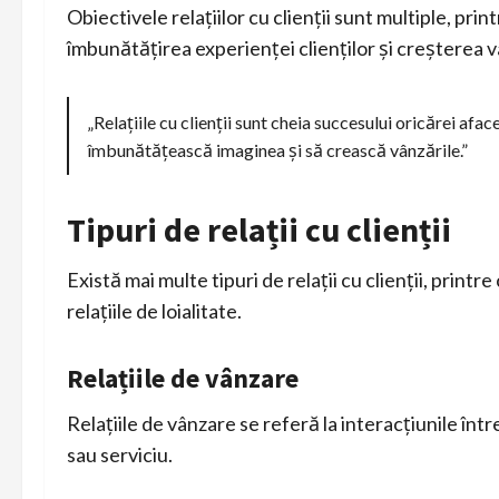
Obiectivele relațiilor cu clienții sunt multiple, pri
îmbunătățirea experienței clienților și creșterea v
„Relațiile cu clienții sunt cheia succesului oricărei aface
îmbunătățească imaginea și să crească vânzările.”
Tipuri de relații cu clienții
Există mai multe tipuri de relații cu clienții, printr
relațiile de loialitate.
Relațiile de vânzare
Relațiile de vânzare se referă la interacțiunile într
sau serviciu.