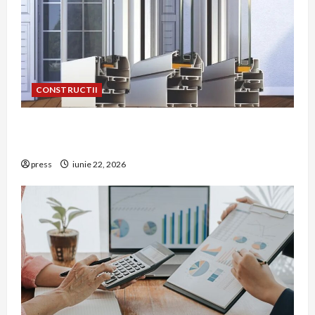
CONSTRUCTII
De ce a devenit tâmplăria din aluminiu o
opțiune aleasă adesea în construcțiile premium
press
iunie 22, 2026