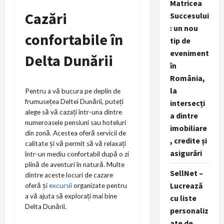
Matricea
Cazări
Succesului
: un nou
confortabile în
tip de
eveniment
Delta Dunării
în
România,
la
Pentru a vă bucura pe deplin de
frumusețea Deltei Dunării, puteți
intersecți
alege să vă cazați într-una dintre
a dintre
numeroasele pensiuni sau hoteluri
imobiliare
din zonă. Acestea oferă servicii de
, credite și
calitate și vă permit să vă relaxați
asigurări
într-un mediu confortabil după o zi
plină de aventuri în natură. Multe
SellNet –
dintre aceste locuri de cazare
Lucrează
oferă și
excursii
organizate pentru
a vă ajuta să explorați mai bine
cu liste
Delta Dunării.
personaliz
ate de