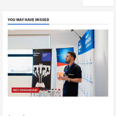
YOU MAY HAVE MISSED
RECOMANDARI
Hernia strangulată: simptome de alarmă și
riscuri dacă amâni operația