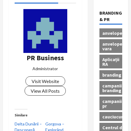
s
BRANDING
t
& PR
n
anvelope
a
anvelope
vara
v
PR Business
Aplicații
RA
i
Administrator
branding
g
Visit Website
campanii
branding
a
View All Posts
campanii
t
pr
i
Similare
cauciucuri
Delta Dunării –
Gorgova –
Centrul de
o
Descoperă
Explorând