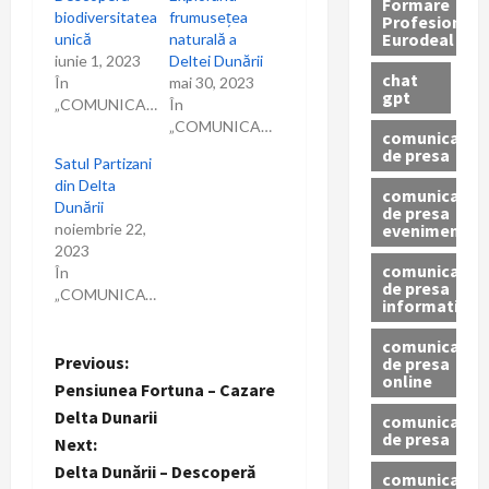
Formare
biodiversitatea
frumusețea
Profesionala
n
Eurodeal
unică
naturală a
iunie 1, 2023
Deltei Dunării
chat
În
mai 30, 2023
gpt
„COMUNICARE”
În
„COMUNICARE”
comunicat
de presa
Satul Partizani
din Delta
comunicat
Dunării
de presa
eveniment
noiembrie 22,
2023
comunicat
În
de presa
„COMUNICAT”
informativ
comunicat
P
Previous:
de presa
online
Pensiunea Fortuna – Cazare
o
Delta Dunarii
comunicate
de presa
Next:
s
Delta Dunării – Descoperă
comunicate