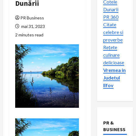
Dunării
Cotele
Dunarii
PR 360
PR Business
Citate
mai 31, 2023
celebre si
2 minutes read
proverbe
Rețete
culinare
delicioase
Vremea in
Judetul
Ilfov
PR &
BUSINESS