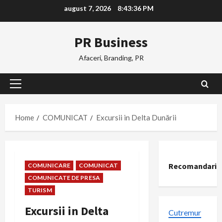
Skip
august 7, 2026
8:43:37 PM
to
content
PR Business
Afaceri, Branding, PR
Primary
Menu
Home
COMUNICAT
Excursii in Delta Dunării
Recomandari
COMUNICARE
COMUNICAT
COMUNICATE DE PRESA
TURISM
Excursii in Delta
Cutremur