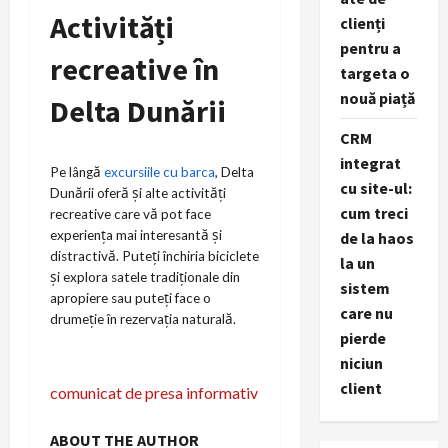
Activități
clienți
pentru a
recreative în
targeta o
nouă piață
Delta Dunării
CRM
integrat
Pe lângă
excursiile cu barca
, Delta
cu site-ul:
Dunării oferă și alte activități
cum treci
recreative care vă pot face
experiența mai interesantă și
de la haos
distractivă. Puteți închiria biciclete
la un
și explora satele tradiționale din
sistem
apropiere sau puteți face o
care nu
drumeție în rezervația naturală.
pierde
niciun
P
client
comunicat de presa informativ
o
ABOUT THE AUTHOR