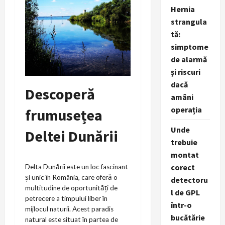
Hernia
strangula
tă:
simptome
de alarmă
și riscuri
dacă
Descoperă
amâni
operația
frumusețea
Unde
Deltei Dunării
trebuie
montat
corect
Delta Dunării este un loc fascinant
și unic în România, care oferă o
detectoru
multitudine de oportunități de
l de GPL
petrecere a timpului liber în
într-o
mijlocul naturii. Acest paradis
bucătărie
natural este situat în partea de