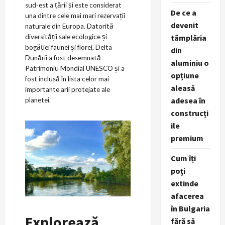
sud-est a țării și este considerat
De ce a
una dintre cele mai mari rezervații
devenit
naturale din Europa. Datorită
tâmplăria
diversității sale ecologice și
bogăției faunei și florei, Delta
din
Dunării a fost desemnată
aluminiu o
Patrimoniu Mondial UNESCO și a
opțiune
fost inclusă în lista celor mai
aleasă
importante arii protejate ale
adesea în
planetei.
construcți
ile
premium
Cum îți
poți
extinde
afacerea
în Bulgaria
Explorează
fără să