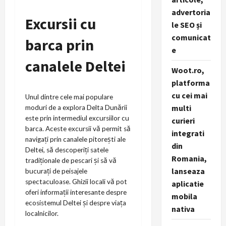
advertoria
Excursii cu
le SEO și
comunicat
barca prin
e
canalele Deltei
Woot.ro,
platforma
cu cei mai
Unul dintre cele mai populare
multi
moduri de a explora Delta Dunării
este prin intermediul excursiilor cu
curieri
barca. Aceste excursii vă permit să
integrati
navigați prin canalele pitorești ale
din
Deltei, să descoperiți satele
Romania,
tradiționale de pescari și să vă
lanseaza
bucurați de peisajele
spectaculoase. Ghizii locali vă pot
aplicatie
oferi informații interesante despre
mobila
ecosistemul Deltei și despre viața
nativa
localnicilor.