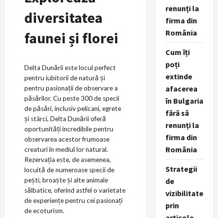
renunți la
diversitatea
firma din
România
faunei și florei
Cum îți
poți
Delta Dunării este locul perfect
extinde
pentru iubitorii de natură și
afacerea
pentru pasionații de observare a
păsărilor. Cu peste 300 de specii
în Bulgaria
de păsări, inclusiv pelicani, egrete
fără să
și stârci, Delta Dunării oferă
renunți la
oportunități incredibile pentru
firma din
observarea acestor frumoase
România
creaturi în mediul lor natural.
Rezervația este, de asemenea,
Strategii
locuită de numeroase specii de
pești, broaște și alte animale
de
sălbatice, oferind astfel o varietate
vizibilitate
de experiențe pentru cei pasionați
prin
de ecoturism.
articole,