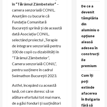
în ”Tărâmul Zâmbetelor”
–
De ce a
camera senzorială CONIL.
devenit
Anunțăm cu bucurie că
tâmplăria
Fundația Comunitară
din
București spriină și de această
aluminiu o
dată Asociația CONIL,
opțiune
selectând proiectul „Terapie
aleasă
de integrare senzorială pentru
adesea în
100 de copii cu dizabilități în
construcți
”Tărâmul Zâmbetelor”,
ile
Camera senzorială CONIL”,
premium
pentru susținere în cadrul
Cum îți
Swimathon București 2023.
poți
Astfel, începând cu această
extinde
lună, cei care doresc să se
afacerea
alăture efortului tot mai mare,
în Bulgaria
de a găsi fonduri și susținători
fără să