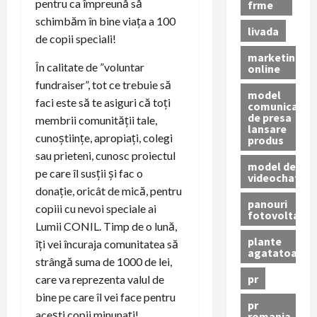
pentru ca împreună să
frme
schimbăm în bine viața a 100
livada
de copii speciali!
marketing
În calitate de ”voluntar
online
fundraiser”, tot ce trebuie să
model
faci este să te asiguri că toți
comunicat
de presa
membrii comunității tale,
lansare
cunoștiințe, apropiați, colegi
produs
sau prieteni, cunosc proiectul
model de
pe care îl susții și fac o
videochat
donație, oricât de mică, pentru
panouri
copiii cu nevoi speciale ai
fotovoltaice
Lumii CONIL. Timp de o lună,
plante
îți vei încuraja comunitatea să
agatatoare
strângă suma de 1000 de lei,
pr
care va reprezenta valul de
bine pe care îl vei face pentru
pr
acești copii minunați!
romania