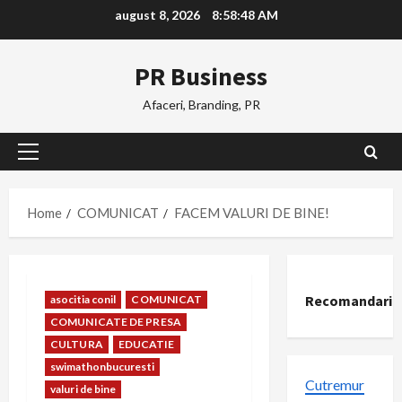
Skip
august 8, 2026
8:58:49 AM
to
content
PR Business
Afaceri, Branding, PR
Primary
Menu
Home
COMUNICAT
FACEM VALURI DE BINE!
Recomandari
asocitia conil
COMUNICAT
COMUNICATE DE PRESA
CULTURA
EDUCATIE
swimathonbucuresti
Cutremur
valuri de bine