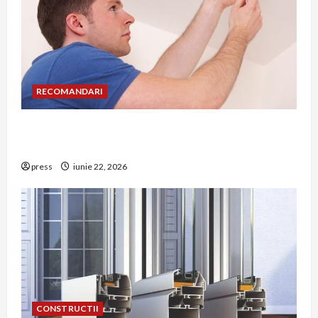
RECOMANDARI
Unde trebuie montat corect detectorul de GPL
într-o bucătărie
press
iunie 22, 2026
CONSTRUCTII