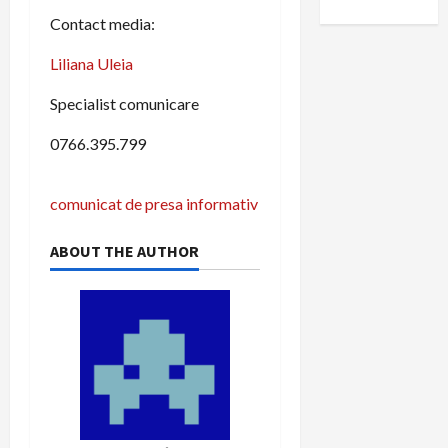
Contact media:
Liliana Uleia
Specialist comunicare
0766.395.799
P
comunicat de presa informativ
o
ABOUT THE AUTHOR
s
t
n
a