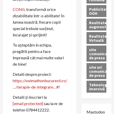
Publicitate
CONIL
transformă orice
OOH
dizabilitate într-o abilitate! În
lumea noastră, fiecare copil
Realitatea
augmentată
special trebuie susținut,
încurajat și sprijinit!
Realitatea
Virtuală
Te așteptăm în echipa,
site
pregătit pentru a face
comunicate
de presa
împreună cât mai multe valuri
de bine!
site uri
comunicate
Detalii despre proiect:
de presa
https://swimathonbucuresti.ro/
Tehnologie
…/terapie-de-integrare…#
!
imersivă
Detalii și înscrieri la
[email protected]
sau la nr de
telefon 0784412222.
Mastodon