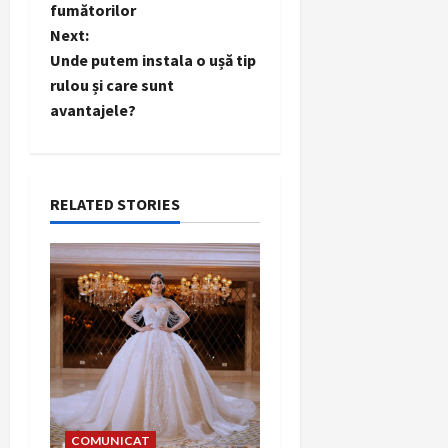
fumătorilor
s
Next:
t
Unde putem instala o ușă tip
rulou și care sunt
n
avantajele?
a
v
RELATED STORIES
i
g
a
t
i
o
COMUNICAT