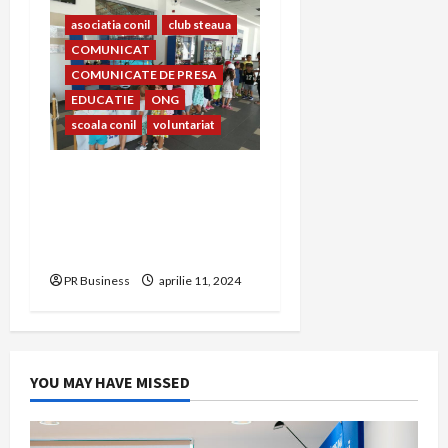
asociatia conil
club steaua
COMUNICAT
COMUNICATE DE PRESA
EDUCATIE
ONG
scoala conil
voluntariat
Prietenia dintre copiii
Clubului Sportiv Steaua
București și copiii Școlii și
Asociației Conil
PR Business
aprilie 11, 2024
YOU MAY HAVE MISSED