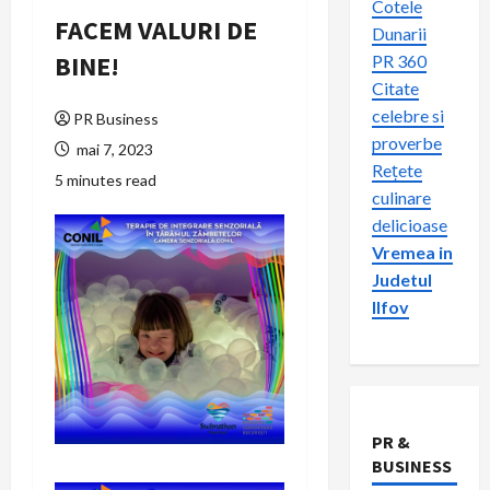
Cotele
FACEM VALURI DE
Dunarii
BINE!
PR 360
Citate
celebre si
PR Business
proverbe
mai 7, 2023
Rețete
5 minutes read
culinare
delicioase
Vremea in
Judetul
Ilfov
PR &
BUSINESS