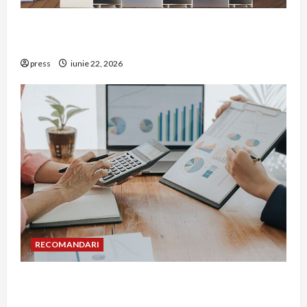
De ce a devenit tâmplăria din aluminiu o
opțiune aleasă adesea în construcțiile premium
press
iunie 22, 2026
RECOMANDARI
Cum îți poți extinde afacerea în Bulgaria fără să
renunți la firma din România