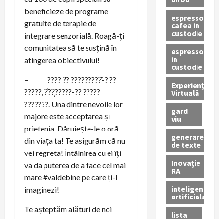
beneficieze de programe
espressor
gratuite de terapie de
cafea in
custodie
integrare senzorială. Roagă-ți
comunitatea să te susțină în
espressor
in
atingerea obiectivului!
custodie
– ???? ?̦? ?????????̆-? ??
Experiență
?????, ?̂??̦?????-?? ?????
Virtuală
???????. Una dintre nevoile lor
gard
majore este acceptarea și
viu
prietenia. Dăruiește-le o oră
generare
din viața ta! Te asigurăm că nu
de texte
vei regreta! Întâlnirea cu ei îți
Inovație
va da puterea de a face cel mai
RA
mare #valdebine pe care ți-l
inteligenta
imaginezi!
artificiala
Te așteptăm alături de noi
lista