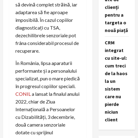
să devină complet străină, iar
clienți
adaptarea să fie aproape
pentru a
imposibilă. În cazul copiilor
targeta o
diagnosticați cu TSA,
nouă piață
dezechilibrele senzoriale pot
CRM
frâna considerabil procesul de
integrat
recuperare.
cu site-ul:
În România, lipsa aparaturii
cum treci
performante și a personalului
de la haos
specializat, pun o mare piedică
la un
în progresul copiilor speciali.
sistem
CONIL
a lansat la finalul anului
care nu
2022, chiar de Ziua
pierde
Internațională a Persoanelor
niciun
cu Dizabilități, 3 decembrie,
client
două camera senzoriale
dotate cu sprijinul