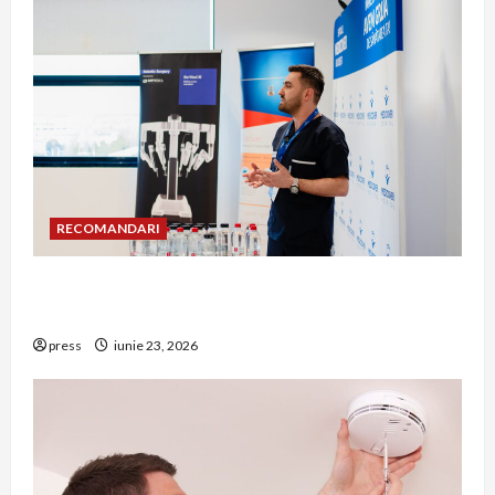
RECOMANDARI
Hernia strangulată: simptome de alarmă și
riscuri dacă amâni operația
press
iunie 23, 2026