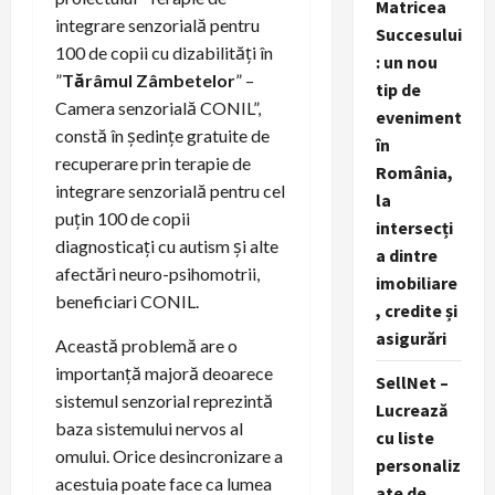
Matricea
integrare senzorială pentru
Succesului
100 de copii cu dizabilități în
: un nou
”
Tărâmul Zâmbetelor
” –
tip de
Camera senzorială CONIL”,
eveniment
constă în ședințe gratuite de
în
recuperare prin terapie de
România,
integrare senzorială pentru cel
la
puțin 100 de copii
intersecți
diagnosticați cu autism și alte
a dintre
afectări neuro-psihomotrii,
imobiliare
beneficiari CONIL.
, credite și
asigurări
Această problemă are o
importanță majoră deoarece
SellNet –
sistemul senzorial reprezintă
Lucrează
baza sistemului nervos al
cu liste
omului. Orice desincronizare a
personaliz
acestuia poate face ca lumea
ate de