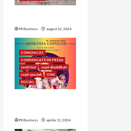
n
Alegerea rochiei de
mireasă perfecte
PR Business
august 22, 2024
COMUNICAT
COMUNICATE DE PRESA
conil fest
copii dizabilitati
copii speciali
ONG
SOCIAL
CONIL Fest 2023 –
FESTIVALUL INTEGRĂRII
EDIȚIA A – XXIII-A
PR Business
aprilie 11, 2024