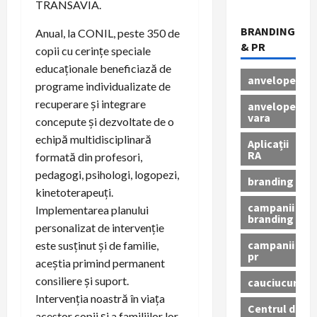
TRANSAVIA.
BRANDING
Anual, la CONIL, peste 350 de
& PR
copii cu cerințe speciale
educaționale beneficiază de
anvelope
programe individualizate de
recuperare și integrare
anvelope
vara
concepute și dezvoltate de o
echipă multidisciplinară
Aplicații
RA
formată din profesori,
pedagogi, psihologi, logopezi,
branding
kinetoterapeuți.
campanii
Implementarea planului
branding
personalizat de intervenție
campanii
este susținut și de familie,
pr
aceștia primind permanent
consiliere și suport.
cauciucuri
Intervenția noastră în viața
Centrul de
acestor copii și a familiilor lor