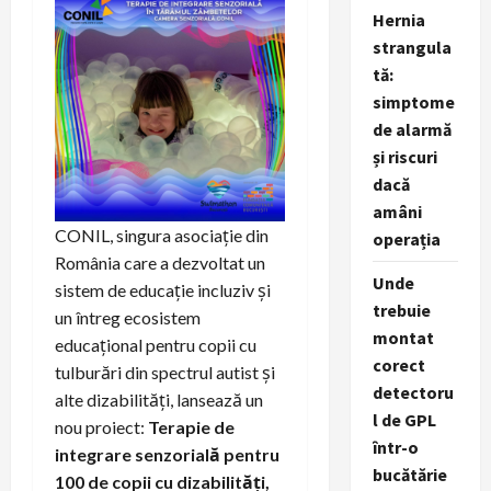
Hernia
strangula
tă:
simptome
de alarmă
și riscuri
dacă
amâni
CONIL, singura asociație din
operația
România care a dezvoltat un
Unde
sistem de educație incluziv și
trebuie
un întreg ecosistem
montat
educațional pentru copii cu
corect
tulburări din spectrul autist și
detectoru
alte dizabilități, lansează un
l de GPL
nou proiect:
Terapie de
într-o
integrare senzorială pentru
bucătărie
100 de copii cu dizabilități,