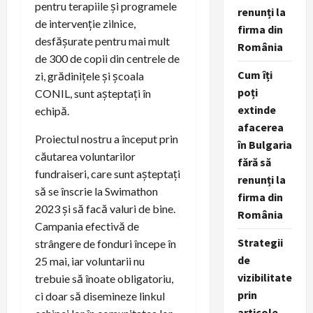
pentru terapiile și programele
renunți la
de intervenție zilnice,
firma din
desfășurate pentru mai mult
România
de 300 de copii din centrele de
Cum îți
zi, grădinițele și școala
poți
CONIL, sunt așteptați în
extinde
echipă.
afacerea
Proiectul nostru a început prin
în Bulgaria
căutarea voluntarilor
fără să
fundraiseri, care sunt așteptați
renunți la
să se înscrie la Swimathon
firma din
2023 și să facă valuri de bine.
România
Campania efectivă de
Strategii
strângere de fonduri începe în
de
25 mai, iar voluntarii nu
vizibilitate
trebuie să înoate obligatoriu,
prin
ci doar să disemineze linkul
articole,