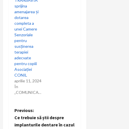
TRANSAVIA
sprijina
amenajarea și
dotarea
completa a
unei Camere
Senzoriale
pentru
susținerea
terapiei
adecvate
pentru copiii
Asociației
CONIL
aprilie 11, 2024
În
„COMUNICAT”
P
Previous:
Ce trebuie să știi despre
o
implanturile dentare în cazul