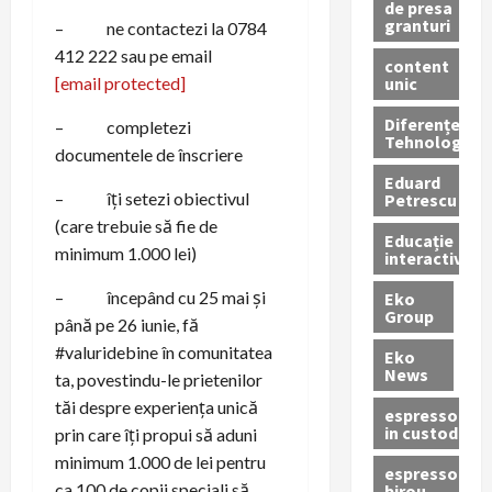
de presa
granturi
– ne contactezi la 0784
412 222 sau pe email
content
unic
[email protected]
Diferențe
– completezi
Tehnologice
documentele de înscriere
Eduard
– îți setezi obiectivul
Petrescu
(care trebuie să fie de
Educație
minimum 1.000 lei)
interactivă
– începând cu 25 mai și
Eko
Group
până pe 26 iunie, fă
#valuridebine în comunitatea
Eko
News
ta, povestindu-le prietenilor
tăi despre experiența unică
espressoare
in custodie
prin care îți propui să aduni
minimum 1.000 de lei pentru
espressor
ca 100 de copii speciali să
birou