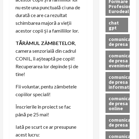
Formare
Profesionala
nu este una punctuală ci una de
Eurodeal
durată ce are ca rezultat
chat
schimbarea majoră a vieții
gpt
acestor copii și a familiilor lor.
comunicat
TĂRÂMUL ZÂMBETELOR
,
de presa
camera senzorială din cadrul
comunicat
CONIL, îi așteaptă pe copii!
de presa
eveniment
Recuperarea lor depinde și de
tine!
comunicat
de presa
Fii voluntar, pentu zâmbetele
informativ
copiilor speciali!
comunicat
de presa
Înscrierile în proiect se fac
online
până pe 25 mai!
comunicate
de presa
Iată pe scurt ce ar presupune
acest lucru:
comunicate