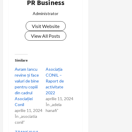
v
PR Business
i
Administrator
g
Visit Website
a
View All Posts
t
i
Similare
Avram Iancu
Asociația
o
revine și face
CONIL –
valuri de bine
Raport de
n
pentru copiii
activitate
din cadrul
2022
Asociației
aprilie 11, 2024
Conil
În „adela
aprilie 11, 2024
hanafi”
În „asociatia
conil”