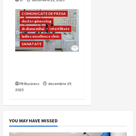
COMUNICAT
COMUNICATE DE PRESA
doctor ginecolog
dr.diana mihai
infertilitate
ladies excellence clinic
SANATATE
Experimentează îngrijire
personalizată la Clinica
Ladies Excellence Clinic
PR Business
decembrie 19,
2023
YOU MAY HAVE MISSED