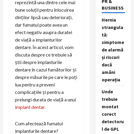
PR &
reprezintă una dintre cele mai
BUSINESS
bune soluții pentru înlocuirea
dinților lipsă sau deteriorați,
Hernia
dar fumatul poate avea un
strangula
efect negativ asupra duratei
tă:
de viață a implanturilor
simptome
dentare. În acest articol, vom
de alarmă
discuta despre ce trebuie să
și riscuri
știi despre implanturile
dacă
dentare în cazul fumătorilor și
amâni
despre măsurile pe care le poți
operația
lua pentru a preveni
Unde
complicațiile și pentru a
trebuie
prelungi durata de viață a unui
montat
implant dentar
.
corect
detectoru
Cum afectează fumatul
l de GPL
implanturile dentare?