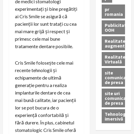
de medici stomatologi
experimentați și bine pregătiți
pr
romania
ai Cris Smile se asigură că
pacienții lor sunt tratați cu cea
Publicitate
OOH
mai mare grijă și respect și
primesc cele mai bune
Realitatea
augmentată
tratamente dentare posibile.
Realitatea
Virtuală
Cris Smile folosește cele mai
recente tehnologii și
site
comunicate
echipamente de ultimă
de presa
generație pentru a realiza
implanturile dentare de cea
site uri
comunicate
mai bună calitate, iar pacienții
de presa
lor se pot bucura de o
Tehnologie
experiență confortabilă și
imersivă
fără durere. În plus, cabinetul
stomatologic Cris Smile oferă