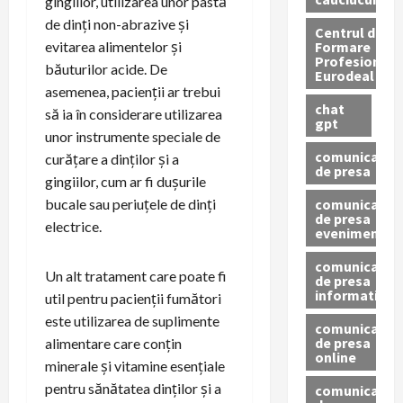
gingiilor, utilizarea unor pastă
de dinți non-abrazive și
Centrul de
Formare
evitarea alimentelor și
Profesionala
băuturilor acide. De
Eurodeal
asemenea, pacienții ar trebui
chat
să ia în considerare utilizarea
gpt
unor instrumente speciale de
comunicat
curățare a dinților și a
de presa
gingiilor, cum ar fi dușurile
comunicat
bucale sau periuțele de dinți
de presa
electrice.
eveniment
comunicat
Un alt tratament care poate fi
de presa
informativ
util pentru pacienții fumători
este utilizarea de suplimente
comunicat
de presa
alimentare care conțin
online
minerale și vitamine esențiale
pentru sănătatea dinților și a
comunicate