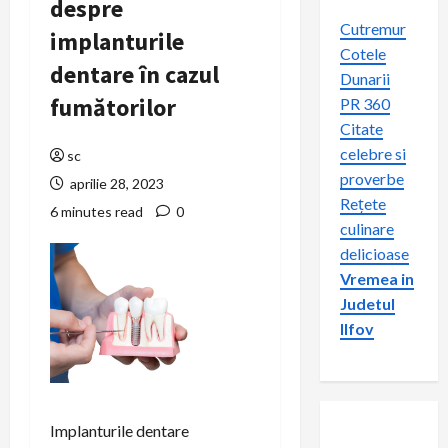
despre
Cutremur
implanturile
Cotele
dentare în cazul
Dunarii
fumătorilor
PR 360
Citate
celebre si
sc
proverbe
aprilie 28, 2023
Rețete
6 minutes read
0
culinare
delicioase
Vremea in
Judetul
Ilfov
Implanturile dentare