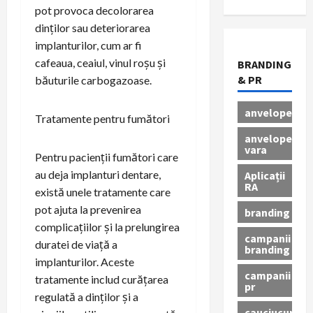
pot provoca decolorarea
dinților sau deteriorarea
implanturilor, cum ar fi
cafeaua, ceaiul, vinul roșu și
BRANDING
& PR
băuturile carbogazoase.
anvelope
Tratamente pentru fumători
anvelope
vara
Pentru pacienții fumători care
au deja implanturi dentare,
Aplicații
RA
există unele tratamente care
pot ajuta la prevenirea
branding
complicațiilor și la prelungirea
campanii
duratei de viață a
branding
implanturilor. Aceste
campanii
tratamente includ curățarea
pr
regulată a dinților și a
cauciucuri