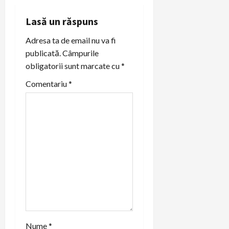
a
Lasă un răspuns
v
Adresa ta de email nu va fi
publicată.
Câmpurile
i
obligatorii sunt marcate cu
*
g
Comentariu
*
a
t
i
o
n
Nume
*