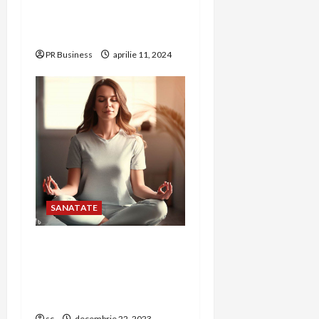
copiii din cadrul
Asociației Conil
PR Business
aprilie 11, 2024
SANATATE
Meditația și Sănătatea
Mentală: Beneficii și
Practici Pentru O Viață
Echilibrată
sc
decembrie 22, 2023