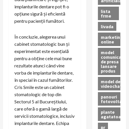
artificiala
implanturile dentare pot fi o
lista
opțiune sigură și eficientă
frme
pentru pacienții fumători.
livada
În concluzie, alegerea unui
marketing
online
cabinet stomatologic bun și
experimentat este esențială
model
comunicat
pentru a obține cele mai bune
de presa
rezultate atunci când vine
lansare
produs
vorba de implanturile dentare,
în special în cazul fumătorilor.
model de
videochat
Cris Smile este un cabinet
stomatologic de top din
panouri
fotovoltaice
Sectorul 5 al Bucureștiului,
care oferă o gamă largă de
plante
servicii stomatologice, inclusiv
agatatoare
implanturile dentare. Echipa
pr