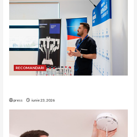
RECOMANDARI
Hernia strangulată: simptome de alarmă și
riscuri dacă amâni operația
press
iunie 23, 2026