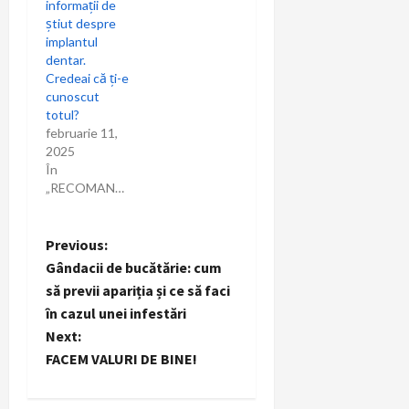
informații de
știut despre
implantul
dentar.
Credeai că ți-e
cunoscut
totul?
februarie 11,
2025
În
„RECOMANDARI”
P
Previous:
Gândacii de bucătărie: cum
o
să previi apariția și ce să faci
în cazul unei infestări
s
Next:
t
FACEM VALURI DE BINE!
n