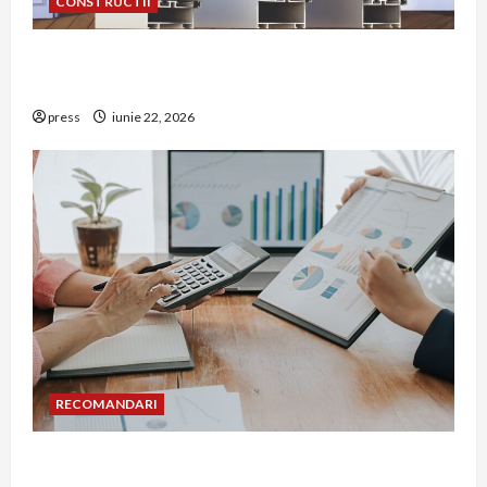
CONSTRUCTII
De ce a devenit tâmplăria din aluminiu o
opțiune aleasă adesea în construcțiile premium
press
iunie 22, 2026
RECOMANDARI
Cum îți poți extinde afacerea în Bulgaria fără să