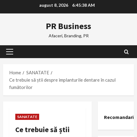
Skip
august 8, 2026
6:45:39 AM
to
content
PR Business
Afaceri, Branding, PR
Primary
Menu
Home
SANATATE
Ce trebuie să știi despre implanturile dentare în cazul
fumătorilor
Recomandari
SANATATE
Ce trebuie să știi