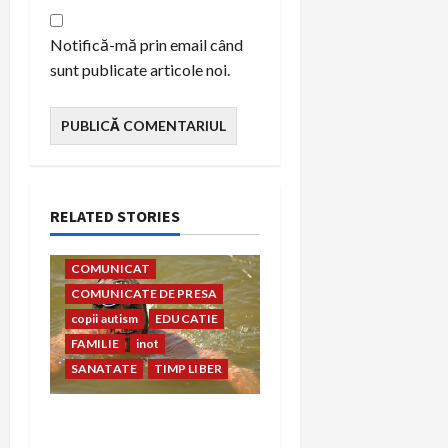
Notifică-mă prin email când
sunt publicate articole noi.
RELATED STORIES
asociatia conil
avram iancu
COMUNICAT
COMUNICATE DE PRESA
copii autism
EDUCATIE
FAMILIE
inot
SANATATE
TIMP LIBER
Avram Iancu revine și face
valuri de bine pentru