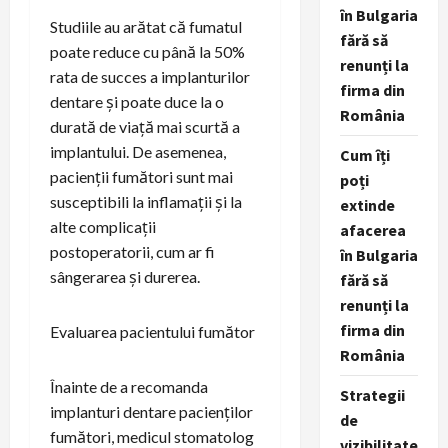
în Bulgaria
Studiile au arătat că fumatul
fără să
poate reduce cu până la 50%
renunți la
rata de succes a implanturilor
firma din
dentare și poate duce la o
România
durată de viață mai scurtă a
implantului. De asemenea,
Cum îți
pacienții fumători sunt mai
poți
susceptibili la inflamații și la
extinde
alte complicații
afacerea
postoperatorii, cum ar fi
în Bulgaria
sângerarea și durerea.
fără să
renunți la
firma din
Evaluarea pacientului fumător
România
Înainte de a recomanda
Strategii
implanturi dentare pacienților
de
fumători, medicul stomatolog
vizibilitate