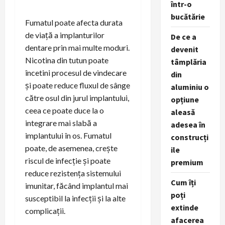
într-o
bucătărie
Fumatul poate afecta durata
de viață a implanturilor
De ce a
dentare prin mai multe moduri.
devenit
Nicotina din tutun poate
tâmplăria
încetini procesul de vindecare
din
și poate reduce fluxul de sânge
aluminiu o
către osul din jurul implantului,
opțiune
ceea ce poate duce la o
aleasă
integrare mai slabă a
adesea în
implantului în os. Fumatul
construcți
poate, de asemenea, crește
ile
riscul de infecție și poate
premium
reduce rezistența sistemului
Cum îți
imunitar, făcând implantul mai
poți
susceptibil la infecții și la alte
extinde
complicații.
afacerea