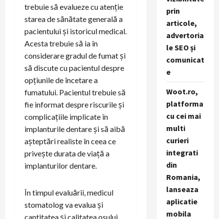
trebuie să evalueze cu atenție
prin
starea de sănătate generală a
articole,
pacientului și istoricul medical.
advertoria
Acesta trebuie să ia în
le SEO și
considerare gradul de fumat și
comunicat
să discute cu pacientul despre
e
opțiunile de încetare a
Woot.ro,
fumatului. Pacientul trebuie să
platforma
fie informat despre riscurile și
cu cei mai
complicațiile implicate în
multi
implanturile dentare și să aibă
curieri
așteptări realiste în ceea ce
integrati
privește durata de viață a
din
implanturilor dentare.
Romania,
lanseaza
În timpul evaluării, medicul
aplicatie
stomatolog va evalua și
mobila
cantitatea și calitatea osului