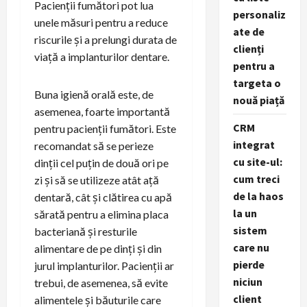
Pacienții fumători pot lua
personaliz
unele măsuri pentru a reduce
ate de
riscurile și a prelungi durata de
clienți
viață a implanturilor dentare.
pentru a
targeta o
Buna igienă orală este, de
nouă piață
asemenea, foarte importantă
CRM
pentru pacienții fumători. Este
integrat
recomandat să se perieze
cu site-ul:
dinții cel puțin de două ori pe
cum treci
zi și să se utilizeze atât ață
de la haos
dentară, cât și clătirea cu apă
la un
sărată pentru a elimina placa
sistem
bacteriană și resturile
care nu
alimentare de pe dinți și din
pierde
jurul implanturilor. Pacienții ar
niciun
trebui, de asemenea, să evite
client
alimentele și băuturile care