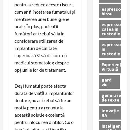
pentru a reduce aceste riscuri,
espressor
cum ar fi încetarea fumatului și
birou
menținerea unei bune igiene
espressor
orale. În plus, pacienții
cafea in
custodie
fumători ar trebui să ia în
considerare utilizarea de
espressor
implanturi de calitate
in
custodie
superioară și să discute cu
medicul stomatolog despre
Experiență
Virtuală
opțiunile lor de tratament.
gard
viu
Deși fumatul poate afecta
durata de viață a implanturilor
generare
de texte
dentare, nu ar trebui să fie un
motiv pentru a renunța la
Inovație
această soluție excelentă
RA
pentru înlocuirea dinților. Cu o
inteligenta
bună planificare și îngrijire,