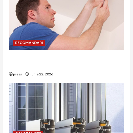
RECOMANDARI
Unde trebuie montat corect detectorul de GPL
într-o bucătărie
press
iunie 22, 2026