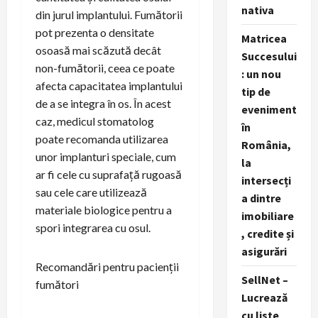
nativa
din jurul implantului. Fumătorii
pot prezenta o densitate
Matricea
osoasă mai scăzută decât
Succesului
non-fumătorii, ceea ce poate
: un nou
afecta capacitatea implantului
tip de
de a se integra în os. În acest
eveniment
caz, medicul stomatolog
în
poate recomanda utilizarea
România,
unor implanturi speciale, cum
la
ar fi cele cu suprafață rugoasă
intersecți
sau cele care utilizează
a dintre
materiale biologice pentru a
imobiliare
spori integrarea cu osul.
, credite și
asigurări
Recomandări pentru pacienții
SellNet –
fumători
Lucrează
cu liste