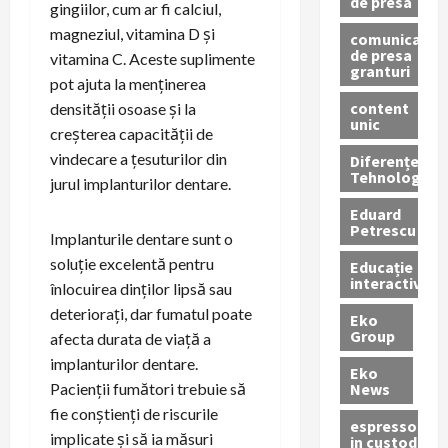
de presa
gingiilor, cum ar fi calciul,
magneziul, vitamina D și
comunicate
de presa
vitamina C. Aceste suplimente
granturi
pot ajuta la menținerea
content
densității osoase și la
unic
creșterea capacității de
vindecare a țesuturilor din
Diferențe
Tehnologice
jurul implanturilor dentare.
Eduard
Petrescu
Implanturile dentare sunt o
soluție excelentă pentru
Educație
interactivă
înlocuirea dinților lipsă sau
deteriorați, dar fumatul poate
Eko
Group
afecta durata de viață a
implanturilor dentare.
Eko
News
Pacienții fumători trebuie să
fie conștienți de riscurile
espressoare
implicate și să ia măsuri
in custodie