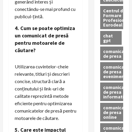
generând interes și
conectându-se mai profund cu
Centrul de
Formare
publicul-țintă.
Profesionala
Eurodeal
4. Cum se poate optimiza
un comunicat de presă
chat
gpt
pentru motoarele de
căutare?
comunicat
de presa
Utilizarea cuvintelor-cheie
comunicat
de presa
relevante, titluri și descrieri
eveniment
concise, structură clară a
comunicat
conținutului și link-uri de
de presa
calitate reprezintă metode
informativ
eficiente pentru optimizarea
comunicat
comunicatelor de presă pentru
de presa
online
motoarele de căutare.
comunicate
5. Care este impactul