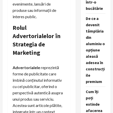
într-o
evenimente, lansări de
bucătărie
produse sau informații de
interes public.
De ce a
devenit
Rolul
tâmplăria
Advertorialelor în
din
Strategia de
aluminiu o
opțiune
Marketing
aleasă
adesea în
Advertorialele
reprezintă
construcți
forme de publicitate care
ile
îmbină conținutul informativ
premium
cu cel publicitar, oferind o
Cum îți
perspectivă autentică asupra
poți
unui produs sau serviciu.
extinde
Acestea sunt articole plătite,
afacerea
integrate într-un context