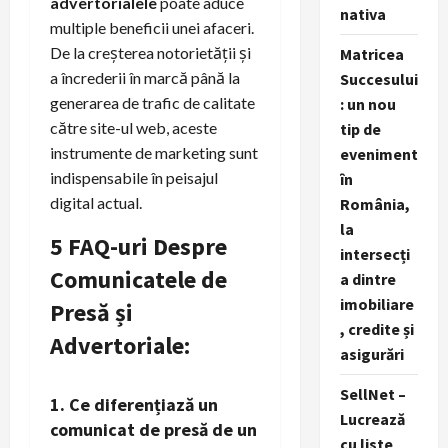
advertorialele
poate aduce
nativa
multiple beneficii unei afaceri.
De la creșterea notorietății și
Matricea
a încrederii în marcă până la
Succesului
generarea de trafic de calitate
: un nou
către site-ul web, aceste
tip de
instrumente de marketing sunt
eveniment
indispensabile în peisajul
în
digital actual.
România,
la
5 FAQ-uri Despre
intersecți
Comunicatele de
a dintre
imobiliare
Presă și
, credite și
Advertoriale:
asigurări
SellNet –
1. Ce diferențiază un
Lucrează
comunicat de presă de un
cu liste