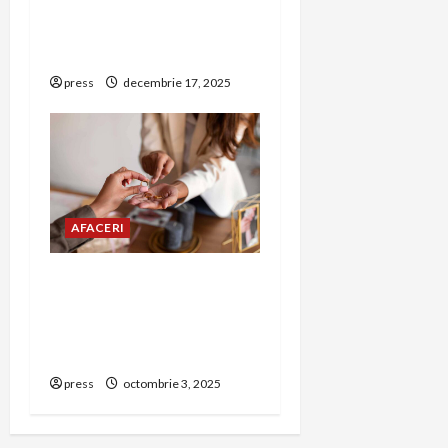
Mixit aduce gustări
festive pentru
petrecerea de Revelion
press
decembrie 17, 2025
AFACERI
Amanet Brașov – Ghid
complet despre serviciile
de amanet aur, bijuterii și
bunuri de valoare
press
octombrie 3, 2025