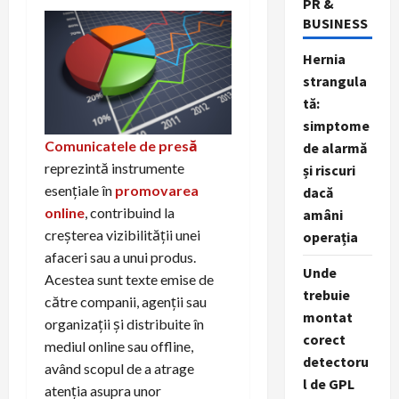
PR &
BUSINESS
Hernia
strangula
tă:
simptome
Comunicatele de presă
de alarmă
reprezintă instrumente
și riscuri
esențiale în
promovarea
dacă
online
, contribuind la
amâni
creșterea vizibilității unei
operația
afaceri sau a unui produs.
Unde
Acestea sunt texte emise de
trebuie
către companii, agenții sau
montat
organizații și distribuite în
corect
mediul online sau offline,
detectoru
având scopul de a atrage
l de GPL
atenția asupra unor