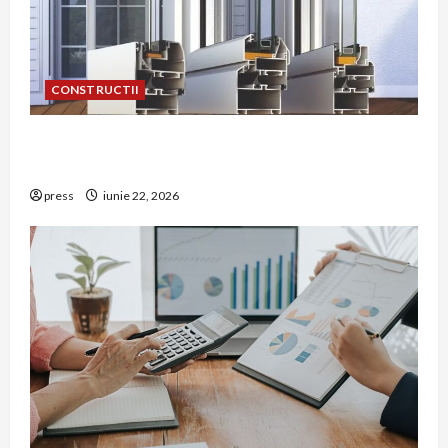
CONSTRUCTII
De ce a devenit tâmplăria din aluminiu o
opțiune aleasă adesea în construcțiile premium
press
iunie 22, 2026