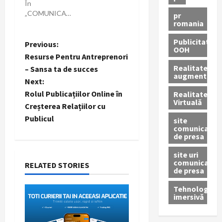
În
„COMUNICAT”
pr
romania
Publicitate
P
Previous:
OOH
Resurse Pentru Antreprenori
o
Realitatea
– Sansa ta de succes
augmentată
Next:
s
Rolul Publicațiilor Online în
Realitatea
Virtuală
t
Creșterea Relațiilor cu
Publicul
site
n
comunicate
de presa
a
site uri
comunicate
RELATED STORIES
v
de presa
Tehnologie
i
imersivă
g