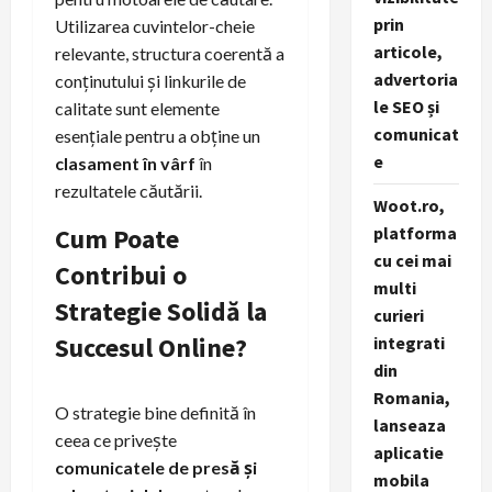
prin
Utilizarea cuvintelor-cheie
articole,
relevante, structura coerentă a
advertoria
conținutului și linkurile de
le SEO și
calitate sunt elemente
comunicat
esențiale pentru a obține un
e
clasament în vârf
în
rezultatele căutării.
Woot.ro,
platforma
Cum Poate
cu cei mai
Contribui o
multi
Strategie Solidă la
curieri
Succesul Online?
integrati
din
Romania,
O strategie bine definită în
lanseaza
ceea ce privește
aplicatie
comunicatele de presă și
mobila