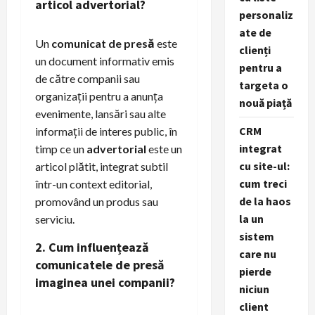
articol advertorial?
personaliz
ate de
Un
comunicat de presă
este
clienți
un document informativ emis
pentru a
de către companii sau
targeta o
organizații pentru a anunța
nouă piață
evenimente, lansări sau alte
CRM
informații de interes public, în
integrat
timp ce un
advertorial
este un
cu site-ul:
articol plătit, integrat subtil
cum treci
într-un context editorial,
de la haos
promovând un produs sau
la un
serviciu.
sistem
2. Cum influențează
care nu
comunicatele de presă
pierde
imaginea unei companii?
niciun
client