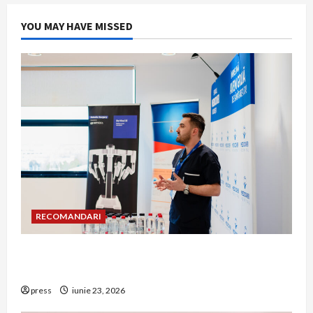
YOU MAY HAVE MISSED
RECOMANDARI
Hernia strangulată: simptome de alarmă și
riscuri dacă amâni operația
press
iunie 23, 2026