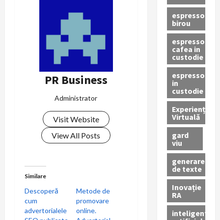
i
espressor
birou
g
espressor
cafea in
a
custodie
r
espressor
PR Business
in
custodie
e
Administrator
Experiență
î
Virtuală
Visit Website
gard
n
View All Posts
viu
a
generare
de texte
r
Similare
Inovație
Descoperă
Metode de
RA
t
cum
promovare
advertorialele
online.
inteligenta