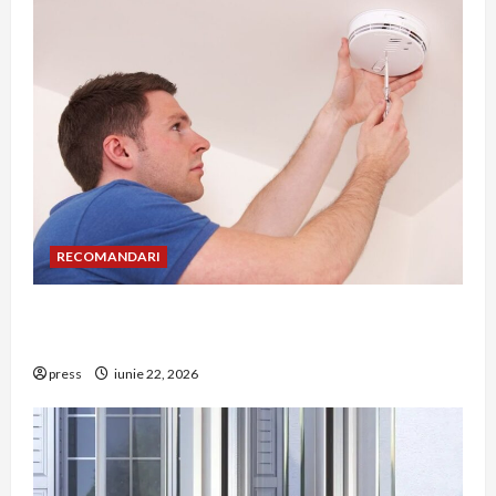
RECOMANDARI
Unde trebuie montat corect detectorul de GPL
într-o bucătărie
press
iunie 22, 2026