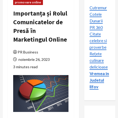
promovare online
Cutremur
Importanța și Rolul
Cotele
Comunicatelor de
Dunarii
PR 360
Presă în
Citate
Marketingul Online
celebre si
proverbe
PR Business
Rețete
noiembrie 26, 2023
culinare
delicioase
3 minutes read
Vremea in
Judetul
Ilfov