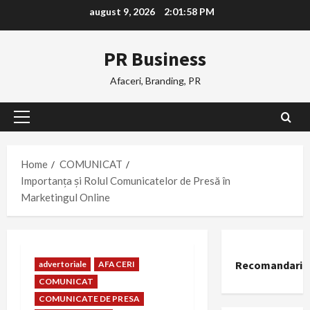
Skip
august 9, 2026
2:01:59 PM
to
content
PR Business
Afaceri, Branding, PR
Primary
Menu
Home
COMUNICAT
Importanța și Rolul Comunicatelor de Presă în
Marketingul Online
Recomandari
advertoriale
AFACERI
COMUNICAT
COMUNICATE DE PRESA