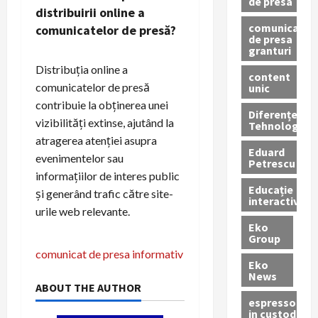
de presa
distribuirii online a
comunicate
comunicatelor de presă?
de presa
granturi
Distribuția online a
content
comunicatelor de presă
unic
contribuie la obținerea unei
Diferențe
vizibilități extinse, ajutând la
Tehnologice
atragerea atenției asupra
Eduard
evenimentelor sau
Petrescu
informațiilor de interes public
Educație
și generând trafic către site-
interactivă
urile web relevante.
Eko
Group
N
comunicat de presa informativ
Eko
a
News
ABOUT THE AUTHOR
espressoare
v
in custodie