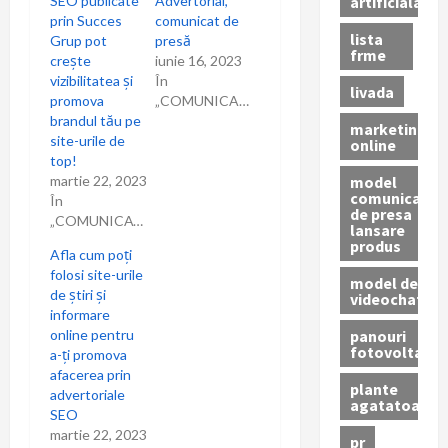
i
artificiala
SEO publicate
Advertorial,
prin Succes
comunicat de
c
lista
Grup pot
presă
frme
crește
iunie 16, 2023
o
vizibilitatea și
În
livada
promova
„COMUNICARE”
l
brandul tău pe
marketing
site-urile de
online
top!
e
model
martie 22, 2023
comunicat
În
de presa
„COMUNICAT”
lansare
produs
Afla cum poți
folosi site-urile
model de
de știri și
videochat
informare
panouri
online pentru
fotovoltaice
a-ți promova
afacerea prin
plante
advertoriale
agatatoare
SEO
martie 22, 2023
pr