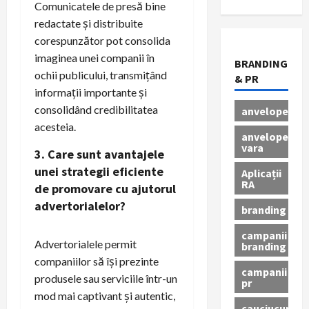
Comunicatele de presă bine
redactate și distribuite
corespunzător pot consolida
imaginea unei companii în
BRANDING
ochii publicului, transmițând
& PR
informații importante și
consolidând credibilitatea
anvelope
acesteia.
anvelope
vara
3. Care sunt avantajele
unei strategii eficiente
Aplicații
RA
de promovare cu ajutorul
advertorialelor?
branding
campanii
Advertorialele permit
branding
companiilor să își prezinte
campanii
produsele sau serviciile într-un
pr
mod mai captivant și autentic,
cauciucuri