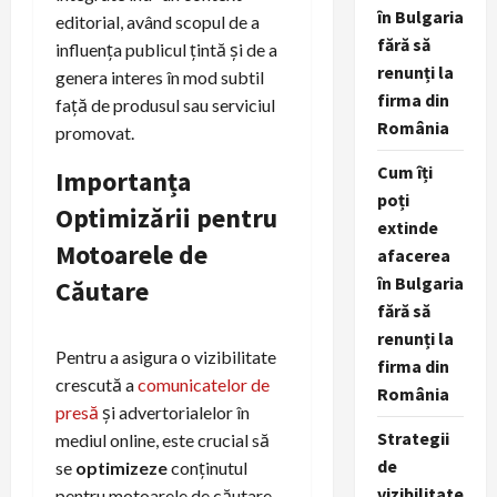
în Bulgaria
editorial, având scopul de a
fără să
influența publicul țintă și de a
renunți la
genera interes în mod subtil
firma din
față de produsul sau serviciul
România
promovat.
Cum îți
Importanța
poți
Optimizării pentru
extinde
Motoarele de
afacerea
în Bulgaria
Căutare
fără să
renunți la
Pentru a asigura o vizibilitate
firma din
crescută a
comunicatelor de
România
presă
și advertorialelor în
Strategii
mediul online, este crucial să
de
se
optimizeze
conținutul
vizibilitate
pentru motoarele de căutare.