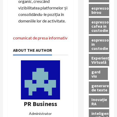
organic, crescând
vizibilitatea platformelor și
espressor
birou
consolidându-le poziția în
domeniile lor de activitate.
espressor
cafea in
custodie
N
comunicat de presa informativ
espressor
in
a
custodie
ABOUT THE AUTHOR
v
Experiență
Virtuală
i
gard
viu
g
generare
a
de texte
Inovație
r
PR Business
RA
e
inteligenta
Administrator