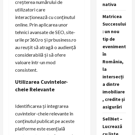
creșterea numărului de
nativa
utilizatori care
Matricea
interacționează cu conținutul
Succesului
online. Prin aplicarea unor
: un nou
tehnici avansate de SEO, site-
tip de
urile pr360.ro și prbusiness.ro
eveniment
au reușit să atragă o audiență
în
considerabilă și să ofere
România,
valoare într-un mod
la
consistent.
intersecți
Utilizarea Cuvintelor-
a dintre
cheie Relevante
imobiliare
, credite și
Identificarea și integrarea
asigurări
cuvintelor-cheie relevante în
SellNet –
conținutul publicat pe aceste
Lucrează
platforme este esențială
cu liste