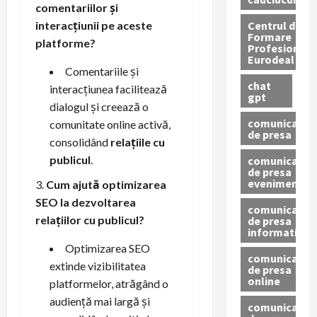
comentariilor și
Centrul de
interacțiunii pe aceste
Formare
platforme?
Profesionala
Eurodeal
Comentariile și
chat
interacțiunea facilitează
gpt
dialogul și creează o
comunicat
comunitate online activă,
de presa
consolidând
relațiile cu
publicul
.
comunicat
de presa
eveniment
Cum ajută optimizarea
SEO la dezvoltarea
comunicat
relațiilor cu publicul?
de presa
informativ
Optimizarea SEO
comunicat
extinde vizibilitatea
de presa
online
platformelor, atrăgând o
audiență mai largă și
comunicate