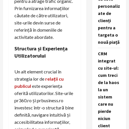
pentru a atrage trafic organic.
personaliz
Prin furnizarea informațiilor
ate de
căutate de către utilizatori,
clienți
site-urile devin surse de
pentru a
referință în domeniile de
targeta o
activitate abordate.
nouă piață
Structura și Experiența
CRM
Utilizatorului
integrat
cu site-ul:
Un alt element crucial în
cum treci
strategia lor de
relații cu
de la haos
publicul
este experiența
la un
oferită utilizatorilor. Site-urile
sistem
pr360.ro și prbusiness.ro
care nu
investesc într-o structură bine
pierde
definită, navigare intuitivă și
niciun
accesibilitatea informațiilor,
client