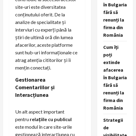
în Bulgaria
site-uri este diversitatea
fără să
conținutului oferit. De la
renunți la
analize de specialitate și
firma din
interviuri cu experți până la
România
știri de ultimă oră din lumea
afacerilor, aceste platforme
Cum îți
sunt hub-uri informaționale ce
poți
atrag atenția cititorilor și îi
extinde
mențin conectați.
afacerea
în Bulgaria
Gestionarea
fără să
Comentariilor și
renunți la
Interacțiunea
firma din
România
Un alt aspect important
pentru
relațiile cu publicul
Strategii
este modul în care site-urile
de
gestionează interacțiunea cu
vizibilitate