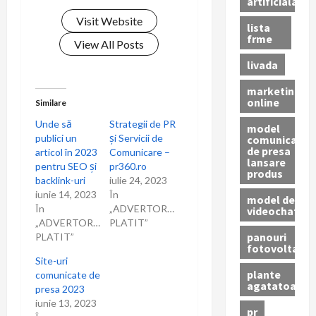
artificiala
î
Visit Website
lista
frme
n
View All Posts
livada
a
marketing
online
r
Similare
Unde să
Strategii de PR
model
t
publici un
și Servicii de
comunicat
de presa
articol în 2023
Comunicare –
lansare
i
pentru SEO și
pr360.ro
produs
backlink-uri
iulie 24, 2023
c
iunie 14, 2023
În
model de
În
„ADVERTORIAL
videochat
o
„ADVERTORIAL
PLATIT”
panouri
PLATIT”
fotovoltaice
l
Site-uri
plante
comunicate de
e
agatatoare
presa 2023
iunie 13, 2023
pr