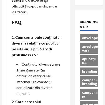
asigurând o experiență
plăcută și captivantă pentru
vizitatori.
FAQ
BRANDING
& PR
Cum contribuie conținutul
anvelope
divers la relațiile cu publicul
anvelope
pe site-urile pr360.ro și
vara
prbusiness.ro?
Aplicații
RA
Conținutul divers atrage
și menține atenția
branding
cititorilor, oferindu-le
campanii
informații relevante și
branding
actualizate din diverse
campanii
domenii.
pr
Care este rolul
cauciucuri