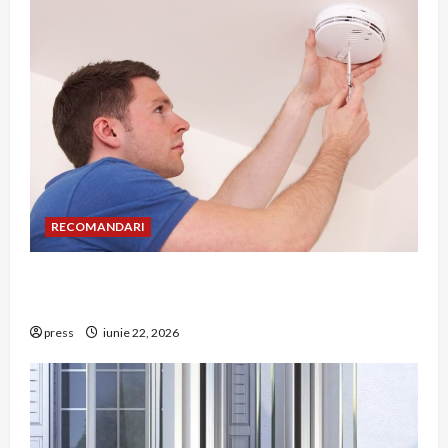
RECOMANDARI
Unde trebuie montat corect detectorul de GPL
într-o bucătărie
press
iunie 22, 2026