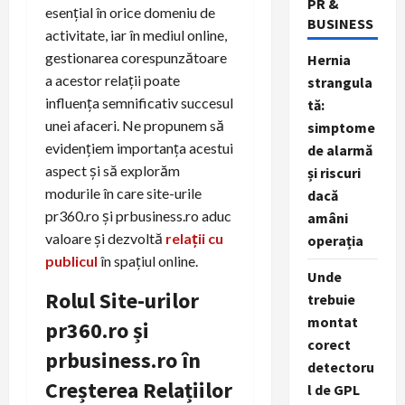
PR &
esențial în orice domeniu de
BUSINESS
activitate, iar în mediul online,
gestionarea corespunzătoare
Hernia
a acestor relații poate
strangula
influența semnificativ succesul
tă:
unei afaceri. Ne propunem să
simptome
evidențiem importanța acestui
de alarmă
aspect și să explorăm
și riscuri
modurile în care site-urile
dacă
pr360.ro și prbusiness.ro aduc
amâni
valoare și dezvoltă
relații cu
operația
publicul
în spațiul online.
Unde
Rolul Site-urilor
trebuie
montat
pr360.ro și
corect
prbusiness.ro în
detectoru
Creșterea Relațiilor
l de GPL