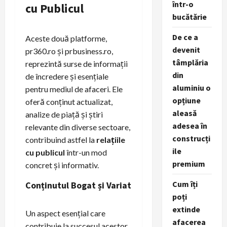
într-o
cu Publicul
bucătărie
De ce a
Aceste două platforme,
devenit
pr360.ro și prbusiness.ro,
tâmplăria
reprezintă surse de informații
din
de încredere și esențiale
aluminiu o
pentru mediul de afaceri. Ele
opțiune
oferă conținut actualizat,
aleasă
analize de piață și știri
adesea în
relevante din diverse sectoare,
construcți
contribuind astfel la
relațiile
ile
cu publicul
într-un mod
premium
concret și informativ.
Cum îți
Conținutul Bogat și Variat
poți
extinde
Un aspect esențial care
afacerea
contribuie la succesul acestor