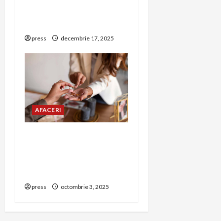
festive pentru
petrecerea de Revelion
press
decembrie 17, 2025
AFACERI
Amanet Brașov – Ghid
complet despre serviciile
de amanet aur, bijuterii și
bunuri de valoare
press
octombrie 3, 2025