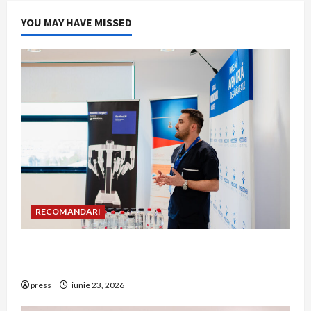
YOU MAY HAVE MISSED
RECOMANDARI
Hernia strangulată: simptome de alarmă și
riscuri dacă amâni operația
press
iunie 23, 2026