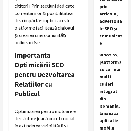
cititorii. Prin secțiuni dedicate
prin
comentariilor și posibilitatea
articole,
de a împărtăși opinii, aceste
advertoria
platforme facilitează dialogul
le SEO și
și crearea unei comunități
comunicat
online active.
e
Importanța
Woot.ro,
platforma
Optimizării SEO
cu cei mai
pentru Dezvoltarea
multi
Relațiilor cu
curieri
integrati
Publicul
din
Romania,
Optimizarea pentru motoarele
lanseaza
de căutare joacă un rol crucial
aplicatie
în extinderea vizibilității și
mobila