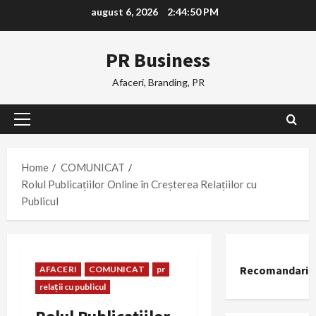
Skip
august 6, 2026
2:44:50 PM
to
content
PR Business
Afaceri, Branding, PR
Primary
Menu
Home
COMUNICAT
Rolul Publicațiilor Online în Creșterea Relațiilor cu
Publicul
Recomandari
AFACERI
COMUNICAT
pr
relații cu publicul