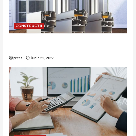
CONSTRUCTII
De ce a devenit tâmplăria din aluminiu o
opțiune aleasă adesea în construcțiile premium
press
iunie 22, 2026