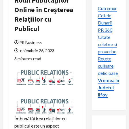
Rolul Publicațiilor
Online în Creșterea
Cutremur
Cotele
Relațiilor cu
Dunarii
Publicul
PR 360
Citate
PR Business
celebre si
noiembrie 26, 2023
proverbe
Rețete
3 minutes read
culinare
delicioase
Vremea in
Judetul
Ilfov
Îmbunătățirea relațiilor cu
publicul este un aspect