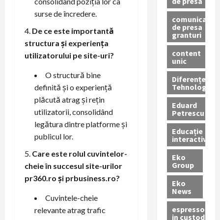
de presa
consolidând poziția lor ca
surse de încredere.
comunicate
de presa
De ce este importantă
granturi
structura și experiența
content
utilizatorului pe site-uri?
unic
O structură bine
Diferențe
Tehnologice
definită și o experiență
plăcută atrag și rețin
Eduard
utilizatorii, consolidând
Petrescu
legătura dintre platforme și
Educație
publicul lor.
interactivă
Care este rolul cuvintelor-
Eko
Group
cheie în succesul site-urilor
pr360.ro și prbusiness.ro?
Eko
News
Cuvintele-cheie
espressoare
relevante atrag trafic
in custodie