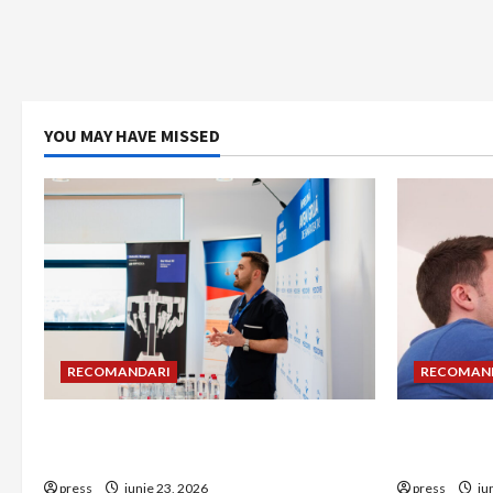
YOU MAY HAVE MISSED
RECOMANDARI
RECOMAN
Hernia strangulată: simptome de
Unde treb
alarmă și riscuri dacă amâni operația
detectorul
press
iunie 23, 2026
press
iu