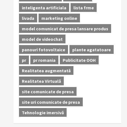
inteligenta artificiala
lista frme
livada
marketing online
model comunicat de presa lansare produs
model de videochat
panouri fotovoltaice
plante agatatoare
pr
pr romania
Publicitate OOH
Realitatea augmentată
Realitatea Virtuală
site comunicate de presa
site uri comunicate de presa
Tehnologie imersivă