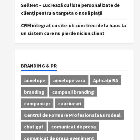
SellNet – Lucrează cu liste personalizate de
clienți pentru a targeta o nouă piață
CRM integrat cu site-ul: cum treci de la haos la
un sistem care nu pierde niciun client
BRANDING & PR
anvelope
anvelope vara
Aplicații RA
branding
campanii branding
campanii pr
cauciucuri
Centrul de Formare Profesionala Eurodeal
chat gpt
comunicat de presa
comunicat de presa eveniment