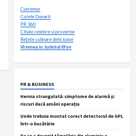
Cutremur
Cotele Dunarii
PR 360
Citate celebre si proverbe
Rețete culinare delicioase
Vremea in Judetul Ilfov
PR & BUSINESS
Hernia strangulată: simptome de alarmă și
riscuri dacă amâni operația
Unde trebuie montat corect detectorul de GPL
într-o bucătărie
De ce a devenit tâmplăria din aluminiu o