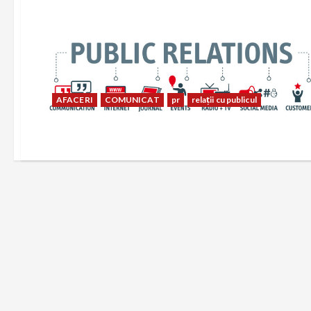
AFACERI
COMUNICAT
pr
relații cu publicul