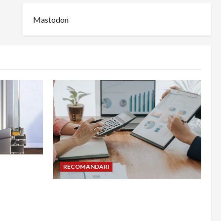
Mastodon
din
RECOMANDARI
adesea în
Cum îți poți extinde afacerea în
Bulgaria fără să renunți la firma din
România