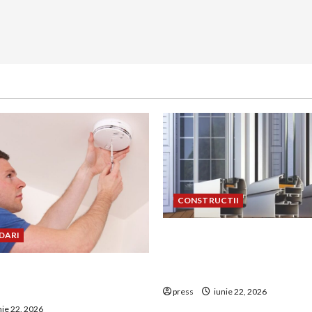
CONSTRUCTII
De ce a devenit tâmplăria 
DARI
aluminiu o opțiune aleasă 
uie montat corect
construcțiile premium
 de GPL într-o bucătărie
press
iunie 22, 2026
nie 22, 2026