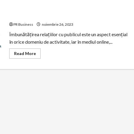
Rolul Publicațiilor Online în Creșterea Relațiilor cu
Publicul
PR Business
noiembrie 26, 2023
Îmbunătățirea relațiilor cu publicul este un aspect esențial
în orice domeniu de activitate, iar în mediul online,...
Read
Read More
more
about
Rolul
Publicațiilor
Online
în
Creșterea
Relațiilor
cu
Publicul