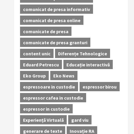
comunicat de presa informativ
comunicat de presa online
comunicate de presa
comunicate de presa granturi
content unic
Diferențe Tehnologice
Eduard Petrescu
Educație interactivă
Eko Group
Eko News
espressoare in custodie
espressor birou
espressor cafea in custodie
espressor in custodie
Experiență Virtuală
gard viu
generare de texte
Inovație RA