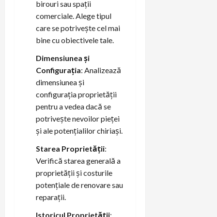
birouri sau spații
comerciale. Alege tipul
care se potrivește cel mai
bine cu obiectivele tale.
Dimensiunea și
Configurația
: Analizează
dimensiunea și
configurația proprietății
pentru a vedea dacă se
potrivește nevoilor pieței
și ale potențialilor chiriași.
Starea Proprietății
:
Verifică starea generală a
proprietății și costurile
potențiale de renovare sau
reparații.
Istoricul Proprietății
: