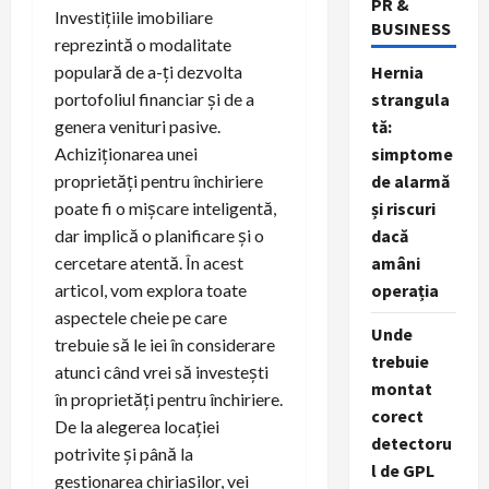
PR &
Investițiile imobiliare
BUSINESS
reprezintă o modalitate
populară de a-ți dezvolta
Hernia
portofoliul financiar și de a
strangula
genera venituri pasive.
tă:
Achiziționarea unei
simptome
proprietăți pentru închiriere
de alarmă
poate fi o mișcare inteligentă,
și riscuri
dar implică o planificare și o
dacă
cercetare atentă. În acest
amâni
articol, vom explora toate
operația
aspectele cheie pe care
Unde
trebuie să le iei în considerare
trebuie
atunci când vrei să investești
montat
în proprietăți pentru închiriere.
corect
De la alegerea locației
detectoru
potrivite și până la
l de GPL
gestionarea chiriașilor, vei