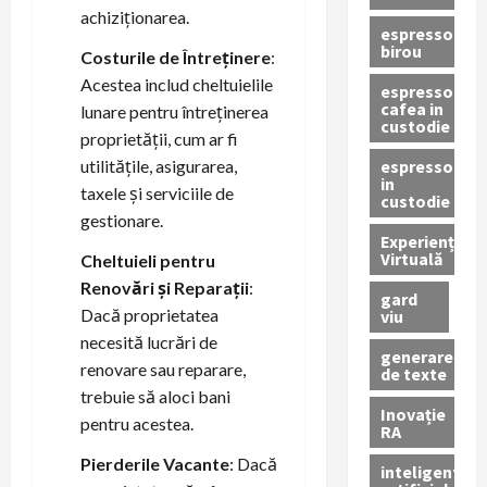
achiziționarea.
espressor
birou
Costurile de Întreținere
:
Acestea includ cheltuielile
espressor
cafea in
lunare pentru întreținerea
custodie
proprietății, cum ar fi
espressor
utilitățile, asigurarea,
in
taxele și serviciile de
custodie
gestionare.
Experiență
Virtuală
Cheltuieli pentru
Renovări și Reparații
:
gard
Dacă proprietatea
viu
necesită lucrări de
generare
renovare sau reparare,
de texte
trebuie să aloci bani
Inovație
pentru acestea.
RA
Pierderile Vacante
: Dacă
inteligenta