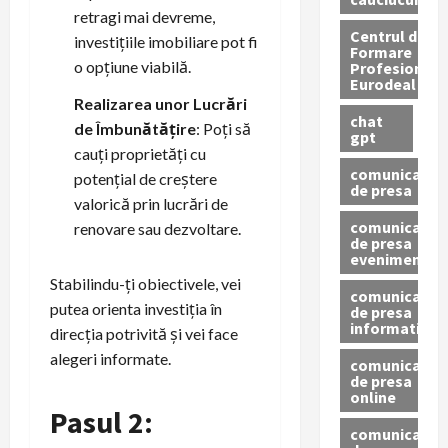
retragi mai devreme,
Centrul de
investițiile imobiliare pot fi
Formare
o opțiune viabilă.
Profesionala
Eurodeal
Realizarea unor Lucrări
chat
de Îmbunătățire
: Poți să
gpt
cauți proprietăți cu
comunicat
potențial de creștere
de presa
valorică prin lucrări de
comunicat
renovare sau dezvoltare.
de presa
eveniment
Stabilindu-ți obiectivele, vei
comunicat
putea orienta investiția în
de presa
informativ
direcția potrivită și vei face
alegeri informate.
comunicat
de presa
online
Pasul 2:
comunicate