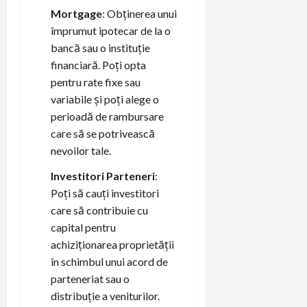
Mortgage
: Obținerea unui
împrumut ipotecar de la o
bancă sau o instituție
financiară. Poți opta
pentru rate fixe sau
variabile și poți alege o
perioadă de rambursare
care să se potrivească
nevoilor tale.
Investitori Parteneri
:
Poți să cauți investitori
care să contribuie cu
capital pentru
achiziționarea proprietății
în schimbul unui acord de
parteneriat sau o
distribuție a veniturilor.