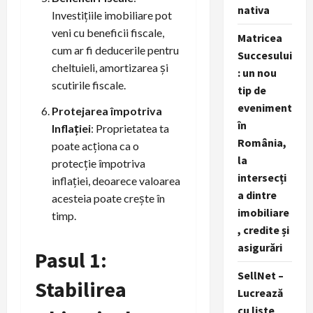
nativa
Investițiile imobiliare pot
veni cu beneficii fiscale,
Matricea
cum ar fi deducerile pentru
Succesului
cheltuieli, amortizarea și
: un nou
scutirile fiscale.
tip de
eveniment
Protejarea împotriva
în
Inflației
: Proprietatea ta
România,
poate acționa ca o
la
protecție împotriva
intersecți
inflației, deoarece valoarea
a dintre
acesteia poate crește în
imobiliare
timp.
, credite și
asigurări
Pasul 1:
SellNet –
Stabilirea
Lucrează
cu liste