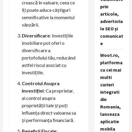
crească în valoare, ceea ce
prin
îți poate aduce câștiguri
articole,
semnificative la momentul
advertoria
vânzării.
le SEO și
Diversificare
: Investițiile
comunicat
imobiliare pot oferi o
e
diversificare a
Woot.ro,
portofoliului tău, reducând
platforma
astfel riscul asociat cu
cu cei mai
investițiile.
multi
Controlul Asupra
curieri
Investiției
: Ca proprietar,
integrati
ai control asupra
din
proprietății tale și poți
Romania,
influența direct valoarea sa
lanseaza
și performanța financiară.
aplicatie
mobila
Beneficii Fiscale
: