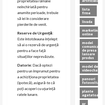
artificiala
proprietatea rămâne
neînchiriată pentru
lista
anumite perioade, trebuie
frme
să iei în considerare
livada
pierderile de venit.
marketing
Reserve de Urgență
:
online
Este întotdeauna înțelept
model
să ai o rezervă de urgență
comunicat
de presa
pentru a face față
lansare
situațiilor neprevăzute.
produs
Datorie
: Dacă optezi
model de
videochat
pentru un împrumut pentru
a achiziționa proprietatea
panouri
fotovoltaice
(ipotecă), asigură-te că
poți acoperi cu ușurință
plante
ratele lunare.
agatatoare
pr