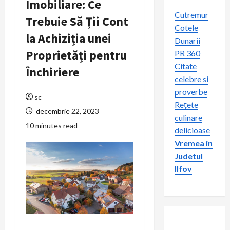
Imobiliare: Ce
Cutremur
Trebuie Să Ții Cont
Cotele
la Achiziția unei
Dunarii
Proprietăți pentru
PR 360
Citate
Închiriere
celebre si
proverbe
sc
Rețete
decembrie 22, 2023
culinare
10 minutes read
delicioase
Vremea in
Judetul
Ilfov