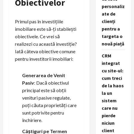
Obiectivelor
personaliz
ate de
clienți
Primul pas în investițiile
pentru a
imobiliare este să-ți stabilești
targeta o
obiectivele. Ce vrei să
nouă piață
realizezi cu această investiție?
Iată câteva obiective comune
CRM
pentru investitorii imobiliari:
integrat
cu site-ul:
Generarea de Venit
cum treci
Pasiv
: Dacă obiectivul
de la haos
principal este să obții
la un
venituri pasive regulate,
sistem
poți căuta proprietăți care
care nu
sunt potrivite pentru
pierde
închiriere.
niciun
client
Câștiguri pe Termen