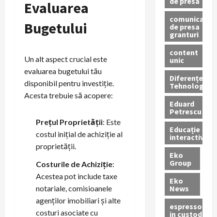
de presa
Evaluarea
comunicate
Bugetului
de presa
granturi
content
Un alt aspect crucial este
unic
evaluarea bugetului tău
Diferențe
disponibil pentru investiție.
Tehnologice
Acesta trebuie să acopere:
Eduard
Petrescu
Prețul Proprietății
: Este
Educație
costul inițial de achiziție al
interactivă
proprietății.
Eko
Group
Costurile de Achiziție
:
Acestea pot include taxe
Eko
News
notariale, comisioanele
agenților imobiliari și alte
espressoare
costuri asociate cu
in custodie