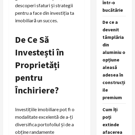
într-o
descoperi sfaturi și strategii
bucătărie
pentru a face din investiția ta
imobiliară un succes.
De ce a
devenit
De Ce Să
tâmplăria
din
Investești în
aluminiu o
opțiune
Proprietăți
aleasă
pentru
adesea în
construcți
Închiriere?
ile
premium
Investițiile imobiliare pot fi o
Cum îți
modalitate excelentă de a-ți
poți
diversifica portofoliul și de a
extinde
obține randamente
afacerea