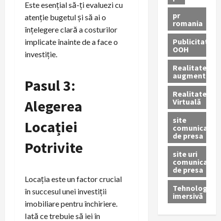
Este esențial să-ți evaluezi cu
pr
atenție bugetul și să ai o
romania
înțelegere clară a costurilor
Publicitate
implicate înainte de a face o
OOH
investiție.
Realitatea
augmentată
Pasul 3:
Realitatea
Virtuală
Alegerea
site
Locației
comunicate
de presa
Potrivite
site uri
comunicate
de presa
Locația este un factor crucial
Tehnologie
în succesul unei investiții
imersivă
imobiliare pentru închiriere.
Iată ce trebuie să iei în