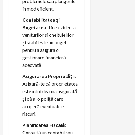
problemele sau plângerile
în mod eficient.
Contabilitatea și
Bugetarea
: Ține evidența
veniturilor și cheltuielilor,
și stabilește un buget
pentru a asigura o
gestionare financiară
adecvată.
Asigurarea Proprietății
:
Asigură-te că proprietatea
este întotdeauna asigurată
și că ai o poliță care
acoperă eventualele
riscuri.
Planificarea Fiscală
:
Consultă un contabil sau