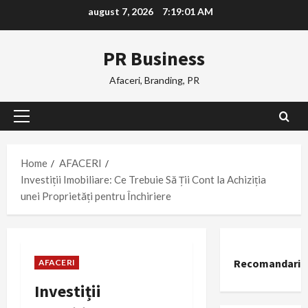
Skip
august 7, 2026
7:19:02 AM
to
content
PR Business
Afaceri, Branding, PR
Primary
Menu
Home
AFACERI
Investiții Imobiliare: Ce Trebuie Să Ții Cont la Achiziția
unei Proprietăți pentru Închiriere
Recomandari
AFACERI
Investiții