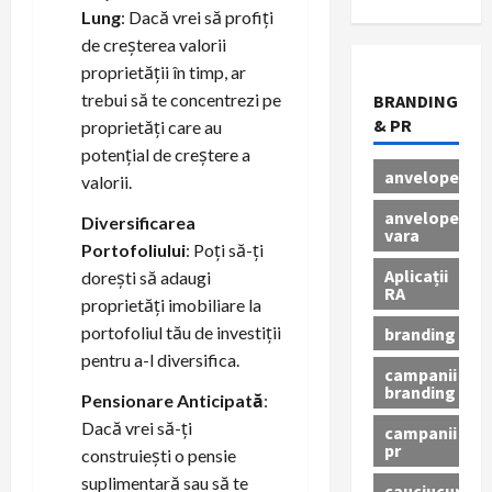
Lung
: Dacă vrei să profiți
de creșterea valorii
proprietății în timp, ar
trebui să te concentrezi pe
BRANDING
& PR
proprietăți care au
potențial de creștere a
anvelope
valorii.
anvelope
Diversificarea
vara
Portofoliului
: Poți să-ți
Aplicații
dorești să adaugi
RA
proprietăți imobiliare la
portofoliul tău de investiții
branding
pentru a-l diversifica.
campanii
branding
Pensionare Anticipată
:
Dacă vrei să-ți
campanii
pr
construiești o pensie
suplimentară sau să te
cauciucuri