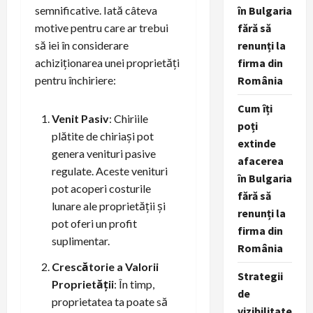
semnificative. Iată câteva
în Bulgaria
motive pentru care ar trebui
fără să
să iei în considerare
renunți la
achiziționarea unei proprietăți
firma din
pentru închiriere:
România
Cum îți
Venit Pasiv
: Chiriile
poți
plătite de chiriași pot
extinde
genera venituri pasive
afacerea
regulate. Aceste venituri
în Bulgaria
pot acoperi costurile
fără să
lunare ale proprietății și
renunți la
pot oferi un profit
firma din
suplimentar.
România
Crescătorie a Valorii
Strategii
Proprietății
: În timp,
de
proprietatea ta poate să
vizibilitate