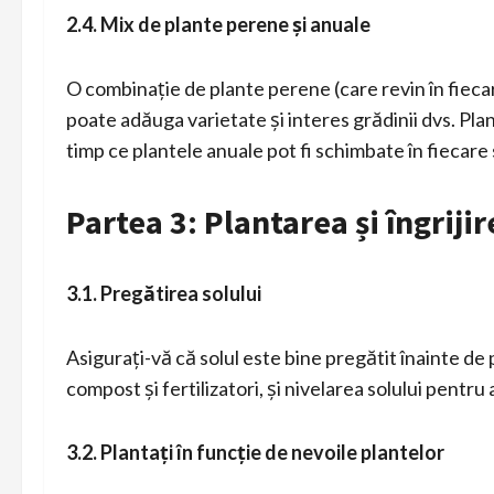
2.4. Mix de plante perene și anuale
O combinație de plante perene (care revin în fiecar
poate adăuga varietate și interes grădinii dvs. Pla
timp ce plantele anuale pot fi schimbate în fiecare
Partea 3: Plantarea și îngriji
3.1. Pregătirea solului
Asigurați-vă că solul este bine pregătit înainte de
compost și fertilizatori, și nivelarea solului pentru
3.2. Plantați în funcție de nevoile plantelor