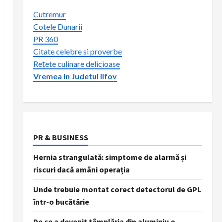
Cutremur
Cotele Dunarii
PR 360
Citate celebre si proverbe
Rețete culinare delicioase
Vremea in Judetul Ilfov
PR & BUSINESS
Hernia strangulată: simptome de alarmă și
riscuri dacă amâni operația
Unde trebuie montat corect detectorul de GPL
într-o bucătărie
De ce a devenit tâmplăria din aluminiu o