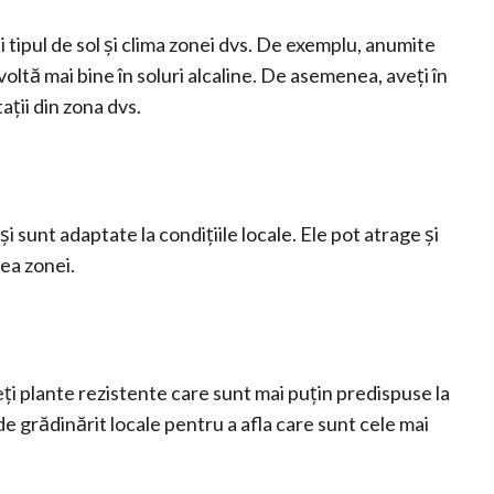
i tipul de sol și clima zonei dvs. De exemplu, anumite
voltă mai bine în soluri alcaline. De asemenea, aveți în
ații din zona dvs.
i sunt adaptate la condițiile locale. Ele pot atrage și
tea zonei.
eți plante rezistente care sunt mai puțin predispuse la
de grădinărit locale pentru a afla care sunt cele mai