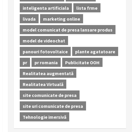
inteligenta artificiala
lista frme
livada
marketing online
model comunicat de presa lansare produs
model de videochat
panouri fotovoltaice
plante agatatoare
pr
pr romania
Publicitate OOH
Realitatea augmentată
Realitatea Virtuală
site comunicate de presa
site uri comunicate de presa
Tehnologie imersivă