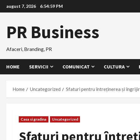
Skip
august 7, 2026
6:55:01 PM
to
content
PR Business
Afaceri, Branding, PR
HOME
SERVICII
COMUNICAT
CULTURA
Home
Uncategorized
Sfaturi pentru întreținerea și îngriji
Casa si gradina
Uncategorized
Sfaturi pentru întreți