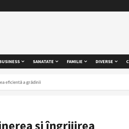
BUSINESS
SANATATE
FAMILIE
DIVERSE
C
rea eficientă a grădinii
nerea și îngrijirea