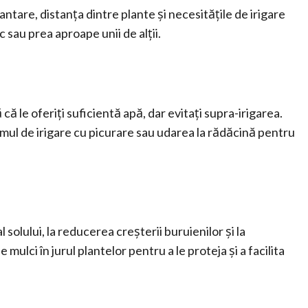
are, distanța dintre plante și necesitățile de irigare
 sau prea aproape unii de alții.
ă le oferiți suficientă apă, dar evitați supra-irigarea.
temul de irigare cu picurare sau udarea la rădăcină pentru
 solului, la reducerea creșterii buruienilor și la
mulci în jurul plantelor pentru a le proteja și a facilita