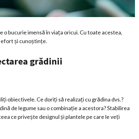
 o bucurie imensă în viața oricui. Cu toate acestea,
 efort și cunoștințe.
ectarea grădinii
iți obiectivele. Ce doriți să realizați cu grădina dvs.?
rădină de legume sau o combinație a acestora? Stabilirea
 ceea ce privește designul și plantele pe care le veți