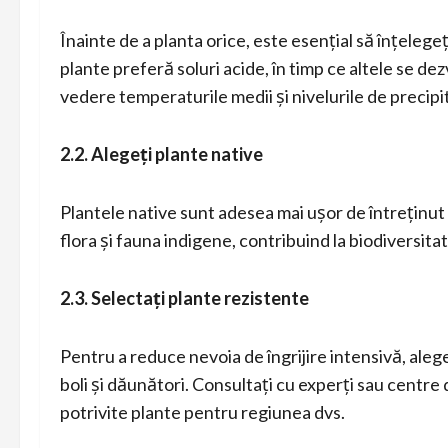
Înainte de a planta orice, este esențial să înțelegeț
plante preferă soluri acide, în timp ce altele se dez
vedere temperaturile medii și nivelurile de precipit
2.2. Alegeți plante native
Plantele native sunt adesea mai ușor de întreținut ș
flora și fauna indigene, contribuind la biodiversita
2.3. Selectați plante rezistente
Pentru a reduce nevoia de îngrijire intensivă, aleg
boli și dăunători. Consultați cu experți sau centre 
potrivite plante pentru regiunea dvs.