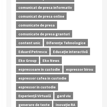
comunicat de presa informativ
comunicat de presa online
comunicate de presa
comunicate de presa granturi
content unic
Diferențe Tehnologice
Eduard Petrescu
Educație interactivă
Eko Group
Eko News
espressoare in custodie
espressor birou
espressor cafea in custodie
espressor in custodie
Experiență Virtuală
gard viu
generare de texte
Inovație RA