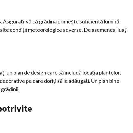
s. Asigurați-vă că grădina primește suficientă lumină
u alte condiții meteorologice adverse. De asemenea, luați
ți un plan de design care să includă locația plantelor,
decorative pe care doriți să le adăugați. Un plan bine
grădinii.
potrivite