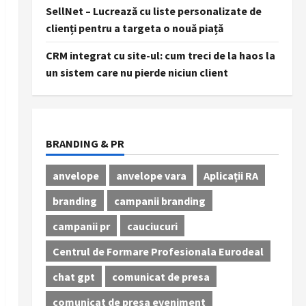
SellNet – Lucrează cu liste personalizate de
clienți pentru a targeta o nouă piață
CRM integrat cu site-ul: cum treci de la haos la
un sistem care nu pierde niciun client
BRANDING & PR
anvelope
anvelope vara
Aplicații RA
branding
campanii branding
campanii pr
cauciucuri
Centrul de Formare Profesionala Eurodeal
chat gpt
comunicat de presa
comunicat de presa eveniment