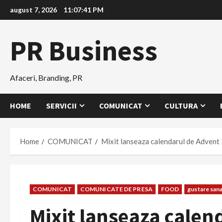
Skip
august 7, 2026
11:07:42 PM
to
content
PR Business
Afaceri, Branding, PR
HOME
SERVICII
COMUNICAT
CULTURA
Home
COMUNICAT
Mixit lanseaza calendarul de Advent 
COMUNICAT
COMUNICATE DE PRESA
FOOD
gustare san
Mixit lanseaza calen