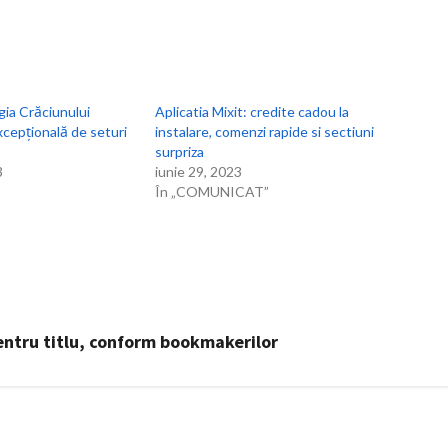
gia Crăciunului
Aplicatia Mixit: credite cadou la
xcepțională de seturi
instalare, comenzi rapide si sectiuni
surpriza
3
iunie 29, 2023
În „COMUNICAT”
 pentru titlu, conform bookmakerilor