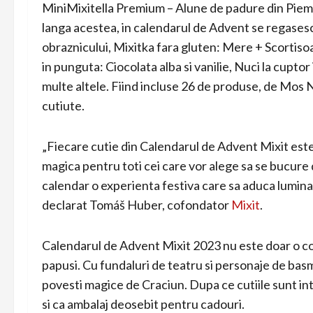
MiniMixitella Premium – Alune de padure din Pi
langa acestea, in calendarul de Advent se regasesc
obraznicului, Mixitka fara gluten: Mere + Scortisoa
in punguta: Ciocolata alba si vanilie, Nuci la cupto
multe altele. Fiind incluse 26 de produse, de Mos N
cutiute.
„Fiecare cutie din Calendarul de Advent Mixit este 
magica pentru toti cei care vor alege sa se bucure
calendar o experienta festiva care sa aduca lumina s
declarat Tomáš Huber, cofondator
Mixit
.
Calendarul de Advent Mixit 2023 nu este doar o cole
papusi. Cu fundaluri de teatru si personaje de bas
povesti magice de Craciun. Dupa ce cutiile sunt int
si ca ambalaj deosebit pentru cadouri.