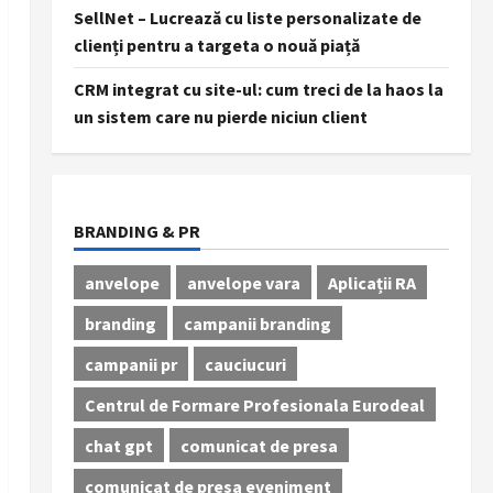
SellNet – Lucrează cu liste personalizate de
clienți pentru a targeta o nouă piață
CRM integrat cu site-ul: cum treci de la haos la
un sistem care nu pierde niciun client
BRANDING & PR
anvelope
anvelope vara
Aplicații RA
branding
campanii branding
campanii pr
cauciucuri
Centrul de Formare Profesionala Eurodeal
chat gpt
comunicat de presa
comunicat de presa eveniment