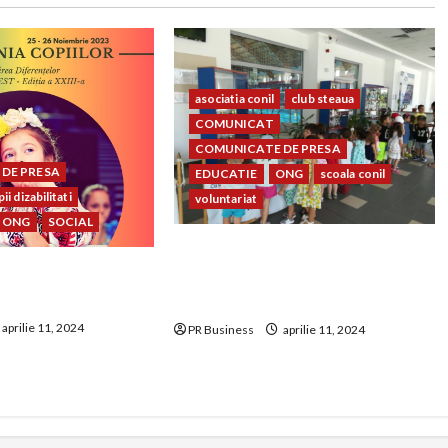
asociatia conil
club steaua
COMUNICAT
COMUNICATE DE PRESA
DE PRESA
EDUCATIE
ONG
scoala conil
ii dizabilitati
voluntariat
ONG
SOCIAL
Prietenia dintre copiii Clubului
023 – FESTIVALUL
Sportiv Steaua București și
IȚIA A – XXIII-A
copiii Școlii și Asociației Conil
aprilie 11, 2024
PR Business
aprilie 11, 2024