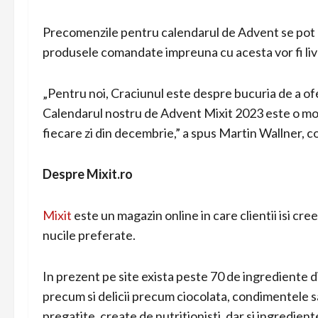
Precomenzile pentru calendarul de Advent se pot re
produsele comandate impreuna cu acesta vor fi liv
„Pentru noi, Craciunul este despre bucuria de a ofe
Calendarul nostru de Advent Mixit 2023 este o mod
fiecare zi din decembrie,” a spus Martin Wallner, c
Despre Mixit.ro
Mixit
este un magazin online in care clientii isi cre
nucile preferate.
In prezent pe site exista peste 70 de ingrediente d
precum si delicii precum ciocolata, condimentele s
pregatite, create de nutritionisti, dar si ingredie