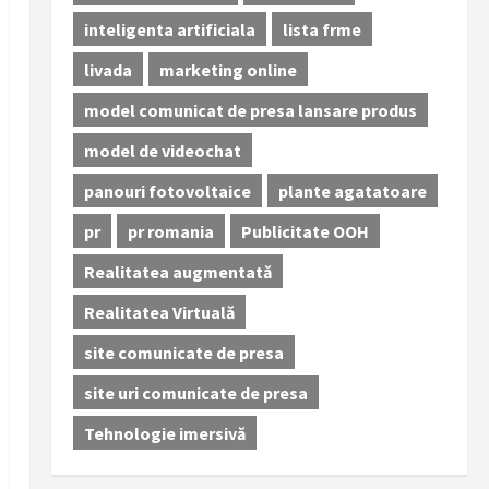
inteligenta artificiala
lista frme
livada
marketing online
model comunicat de presa lansare produs
model de videochat
panouri fotovoltaice
plante agatatoare
pr
pr romania
Publicitate OOH
Realitatea augmentată
Realitatea Virtuală
site comunicate de presa
site uri comunicate de presa
Tehnologie imersivă