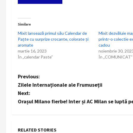
r
e
Similare
î
Mixit lansează primul său Calendar de
Mixit dezvăluie ma
Paște cu surprize crocante, colorate și
printr-o colectie e
n
aromate
cadou
martie 16, 2023
noiembrie 30, 202
a
În „calendar Paste”
În „COMUNICAT”
r
P
Previous:
t
Zilele Internaționale ale Frumuseții
o
i
Next:
s
Orașul Milano fierbe! Inter și AC Milan se luptă
c
t
o
n
l
RELATED STORIES