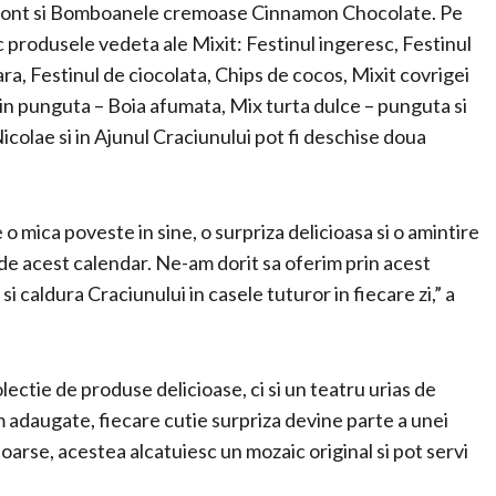
emont si Bomboanele cremoase Cinnamon Chocolate. Pe
 produsele vedeta ale Mixit: Festinul ingeresc, Festinul
ra, Festinul de ciocolata, Chips de cocos, Mixit covrigei
r in punguta – Boia afumata, Mix turta dulce – punguta si
icolae si in Ajunul Craciunului pot fi deschise doua
o mica poveste in sine, o surpriza delicioasa si o amintire
 de acest calendar. Ne-am dorit sa oferim prin acest
i caldura Craciunului in casele tuturor in fiecare zi,” a
ctie de produse delicioase, ci si un teatru urias de
m adaugate, fiecare cutie surpriza devine parte a unei
oarse, acestea alcatuiesc un mozaic original si pot servi