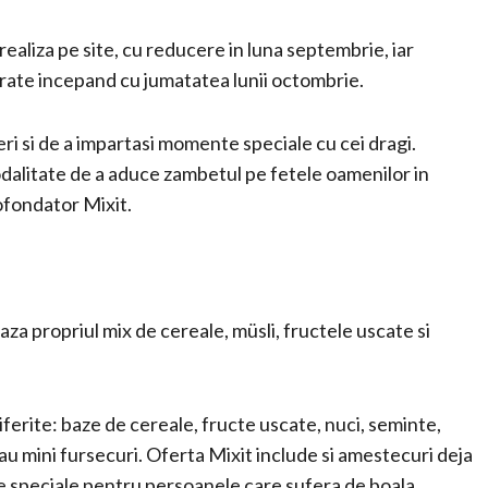
aliza pe site, cu reducere in luna septembrie, iar
rate incepand cu jumatatea lunii octombrie.
ri si de a impartasi momente speciale cu cei dragi.
alitate de a aduce zambetul pe fetele oamenilor in
ofondator Mixit.
eaza propriul mix de cereale, müsli, fructele uscate si
iferite: baze de cereale, fructe uscate, nuci, seminte,
au mini fursecuri. Oferta Mixit include si amestecuri deja
nte speciale pentru persoanele care sufera de boala