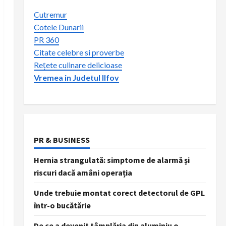
Cutremur
Cotele Dunarii
PR 360
Citate celebre si proverbe
Rețete culinare delicioase
Vremea in Judetul Ilfov
PR & BUSINESS
Hernia strangulată: simptome de alarmă și
riscuri dacă amâni operația
Unde trebuie montat corect detectorul de GPL
într-o bucătărie
De ce a devenit tâmplăria din aluminiu o