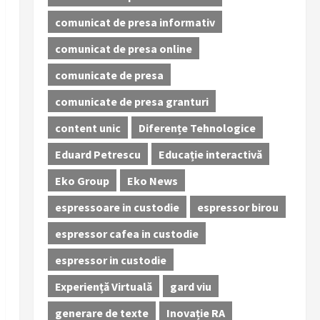
comunicat de presa informativ
comunicat de presa online
comunicate de presa
comunicate de presa granturi
content unic
Diferențe Tehnologice
Eduard Petrescu
Educație interactivă
Eko Group
Eko News
espressoare in custodie
espressor birou
espressor cafea in custodie
espressor in custodie
Experiență Virtuală
gard viu
generare de texte
Inovație RA