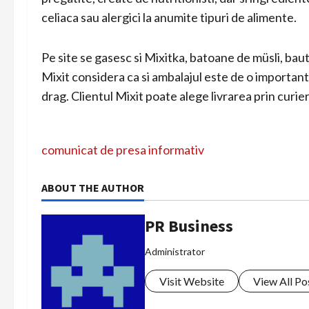
celiaca sau alergici la anumite tipuri de alimente.
Pe site se gasesc si Mixitka, batoane de müsli, baut
Mixit considera ca si ambalajul este de o importa
drag. Clientul Mixit poate alege livrarea prin curi
N
comunicat de presa informativ
a
ABOUT THE AUTHOR
v
PR Business
i
Administrator
g
Visit Website
View All Po
a