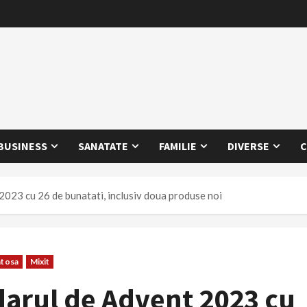
BUSINESS
SANATATE
FAMILIE
DIVERSE
C
2023 cu 26 de bunatati, inclusiv doua produse noi
atosa
Mixit
darul de Advent 2023 cu