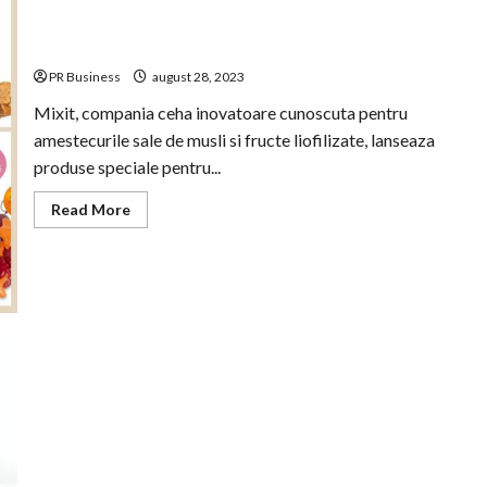
26
de
bunatati,
Mixit lanseaza noi produse si arome de vara
inclusiv
doua
PR Business
august 28, 2023
produse
noi
Mixit, compania ceha inovatoare cunoscuta pentru
amestecurile sale de musli si fructe liofilizate, lanseaza
produse speciale pentru...
Read
Read More
more
about
Mixit
lanseaza
noi
produse
si
arome
de
vara