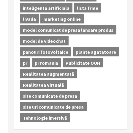
inteligenta artificiala
lista frme
livada
marketing online
model comunicat de presa lansare produs
model de videochat
panouri fotovoltaice
plante agatatoare
pr
pr romania
Publicitate OOH
Realitatea augmentată
Realitatea Virtuală
site comunicate de presa
site uri comunicate de presa
Tehnologie imersivă