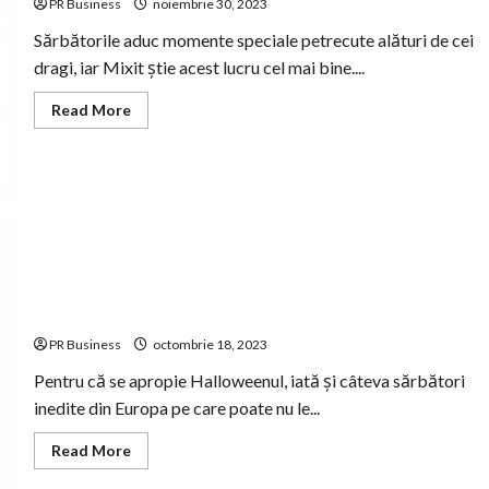
PR Business
noiembrie 30, 2023
Sărbătorile aduc momente speciale petrecute alături de cei
dragi, iar Mixit știe acest lucru cel mai bine....
Read
Read More
more
about
Mixit
dezvăluie
magia
Crăciunului
printr-
o
colectie
excepțională
de
seturi
cadou
Mixit aduce un Mix înfricoșător de bun în ediție limitată
PR Business
octombrie 18, 2023
Pentru că se apropie Halloweenul, iată și câteva sărbători
inedite din Europa pe care poate nu le...
Read
Read More
more
about