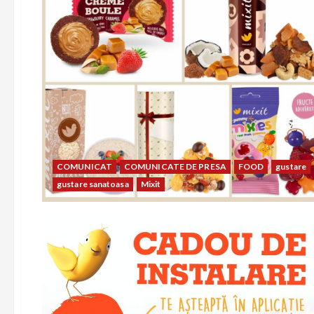
COMUNICAT
COMUNICATE DE PRESA
FOOD
gustare
gustare sanatoasa
Mixit