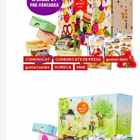
COMUNICAT
COMUNICATE DE PRESA
gustari dulci
gustari sarate
HORECA
Mixit