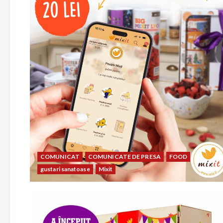
COMUNICAT
COMUNICATE DE PRESA
FOOD
gustari sanatoase
Mixit