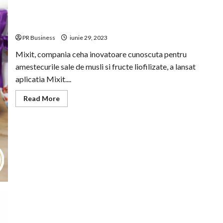
Aplicatia Mixit: credite cadou la instalare, comenzi
rapide si sectiuni surpriza
PR Business
iunie 29, 2023
Mixit, compania ceha inovatoare cunoscuta pentru
amestecurile sale de musli si fructe liofilizate, a lansat
aplicatia Mixit....
Read
Read More
more
about
Aplicatia
Mixit:
credite
cadou
la
instalare,
comenzi
rapide
si
sectiuni
surpriza