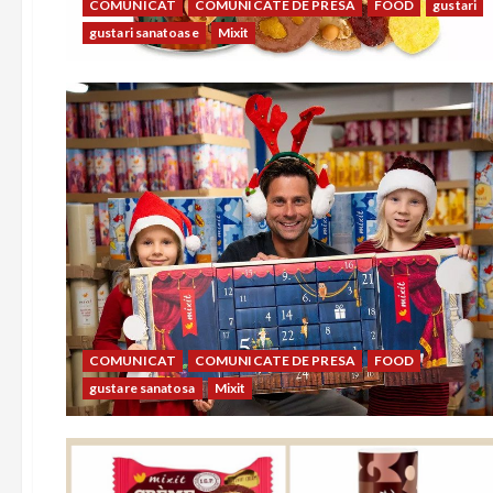
COMUNICAT
COMUNICATE DE PRESA
FOOD
gustari
gustari sanatoase
Mixit
COMUNICAT
COMUNICATE DE PRESA
FOOD
gustare sanatosa
Mixit