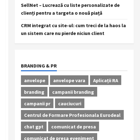
SellNet – Lucrează cu liste personalizate de
clienți pentru a targeta o nouă piață
CRM integrat cu site-ul: cum treci de la haos la
un sistem care nu pierde niciun client
BRANDING & PR
anvelope
anvelope vara
Aplicații RA
branding
campanii branding
campanii pr
cauciucuri
Centrul de Formare Profesionala Eurodeal
chat gpt
comunicat de presa
comunicat de presa eveniment