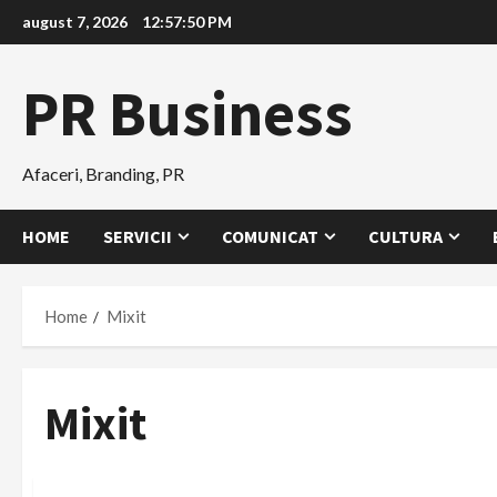
Skip
august 7, 2026
12:57:51 PM
to
content
PR Business
Afaceri, Branding, PR
HOME
SERVICII
COMUNICAT
CULTURA
Home
Mixit
Mixit