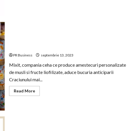
Mixit
aduce
un
Mix
înfricoșător
de
bun
în
ediție
limitată
Mixit lanseaza calendarul de Advent 2023 cu 26 de
bunatati, inclusiv doua produse noi
PR Business
septembrie 13, 2023
Mixit, compania ceha ce produce amestecuri personalizate
de musli si fructe liofilizate, aduce bucuria anticiparii
Craciunului mai...
Read
Read More
more
about
Mixit
lanseaza
calendarul
de
Advent
2023
cu