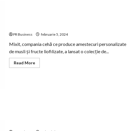
Mixit a lansat colecția de Valentine’s Day și Dragobete
PR Business
februarie 5, 2024
Mixit, compania cehă ce produce amestecuri personalizate
de musli și fructe liofilizate, a lansat o colecție de...
Read
Read More
more
about
Mixit
a
lansat
colecția
de
Valentine’s
Day
și
Dragobete
Mixit dezvăluie magia Crăciunului printr-o colectie
excepțională de seturi cadou