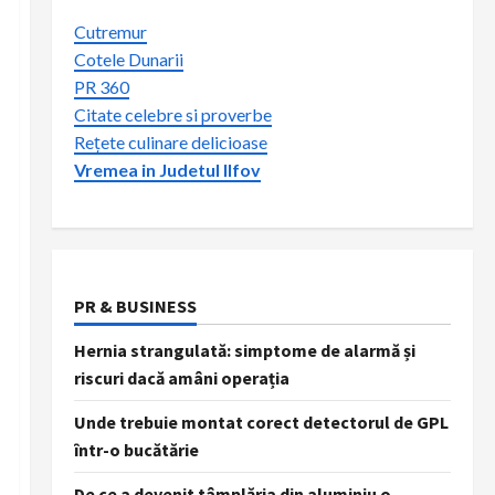
Cutremur
Cotele Dunarii
PR 360
Citate celebre si proverbe
Rețete culinare delicioase
Vremea in Judetul Ilfov
PR & BUSINESS
Hernia strangulată: simptome de alarmă și
riscuri dacă amâni operația
Unde trebuie montat corect detectorul de GPL
într-o bucătărie
De ce a devenit tâmplăria din aluminiu o