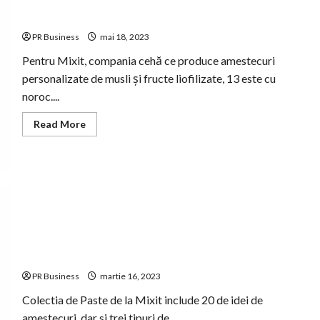
Mixit sărbătorește 13 ani și lansează amestecuri
aniversare
PR Business
mai 18, 2023
Pentru Mixit, compania cehă ce produce amestecuri
personalizate de musli și fructe liofilizate, 13 este cu
noroc....
Read
Read More
more
about
Mixit
sărbătorește
13
ani
și
lansează
amestecuri
aniversare
Mixit lansează primul său Calendar de Paște cu surprize
crocante, colorate și aromate
PR Business
martie 16, 2023
Colectia de Paste de la Mixit include 20 de idei de
amestecuri, dar si trei tipuri de...