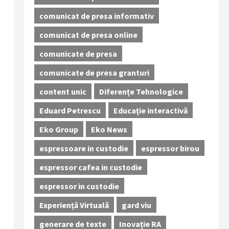
comunicat de presa informativ
comunicat de presa online
comunicate de presa
comunicate de presa granturi
content unic
Diferențe Tehnologice
Eduard Petrescu
Educație interactivă
Eko Group
Eko News
espressoare in custodie
espressor birou
espressor cafea in custodie
espressor in custodie
Experiență Virtuală
gard viu
generare de texte
Inovație RA