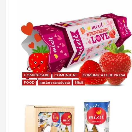
COMUNICARE
COMUNICAT
COMUNICATE DE PRESA
FOOD
gustare sanatoasa
Mixit