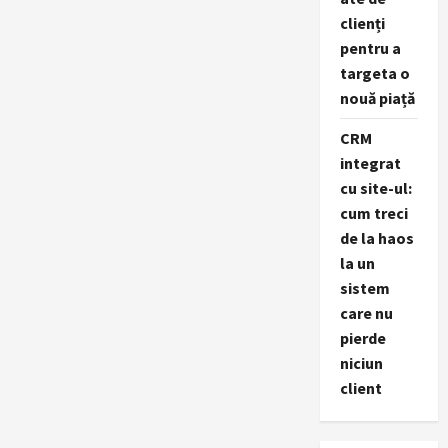
clienți
pentru a
targeta o
nouă piață
CRM
integrat
cu site-ul:
cum treci
de la haos
la un
sistem
care nu
pierde
niciun
client