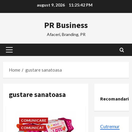
Skip
august 9, 2026
11:25:43 PM
to
content
PR Business
Afaceri, Branding, PR
Primary
Menu
Home
gustare sanatoasa
gustare sanatoasa
Recomandari
COMUNICARE
Cutremur
COMUNICAT