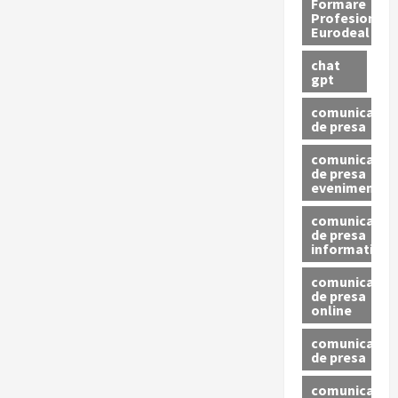
Formare
Profesionala
Eurodeal
chat
gpt
comunicat
de presa
comunicat
de presa
eveniment
comunicat
de presa
informativ
comunicat
de presa
online
comunicate
de presa
comunicate