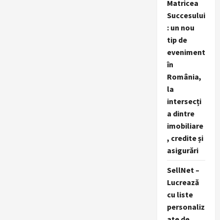
Matricea
Succesului
: un nou
tip de
eveniment
în
România,
la
intersecți
a dintre
imobiliare
, credite și
asigurări
SellNet –
Lucrează
cu liste
personaliz
ate de