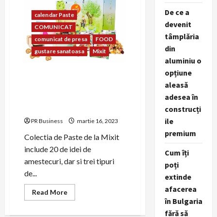
produse
si
De ce a
calendar Paste
arome
devenit
de
COMUNICAT
vara
tâmplăria
comunicat de presa
FOOD
din
gustare sanatoasa
Mixit
aluminiu o
opțiune
Mixit lansează primul său
aleasă
Calendar de Paște cu
adesea în
surprize crocante, colorate
și aromate
construcți
ile
PR Business
martie 16, 2023
premium
Colectia de Paste de la Mixit
include 20 de idei de
Cum îți
amestecuri, dar si trei tipuri
poți
de...
extinde
afacerea
Read
Read More
more
în Bulgaria
about
Mixit
fără să