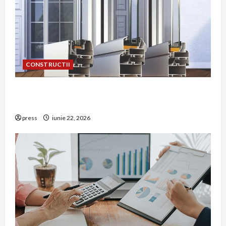
CONSTRUCTII
De ce a devenit tâmplăria din aluminiu o
opțiune aleasă adesea în construcțiile premium
press
iunie 22, 2026