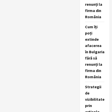
lansează
renunți la
primul
său
firma din
Calendar
de
România
Paște
cu
surprize
Cum îți
crocante,
colorate
poți
și
extinde
aromate
afacerea
în Bulgaria
fără să
renunți la
firma din
România
Strategii
de
vizibilitate
prin
articole,