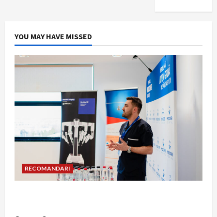
YOU MAY HAVE MISSED
RECOMANDARI
Hernia strangulată: simptome de alarmă și
riscuri dacă amâni operația