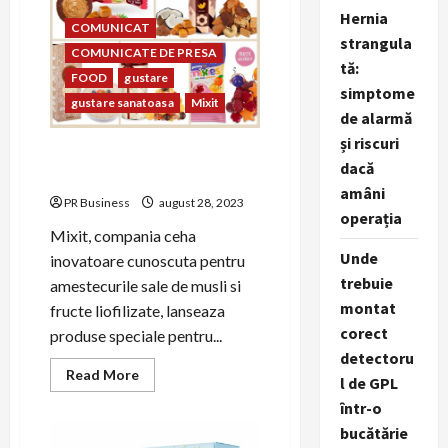
de
Valentine’s
Hernia
COMUNICAT
Day
strangula
și
COMUNICATE DE PRESA
Dragobete
tă:
FOOD
gustare
simptome
gustare sanatoasa
Mixit
de alarmă
și riscuri
Mixit lanseaza noi produse si
dacă
arome de vara
amâni
PR Business
august 28, 2023
operația
Mixit, compania ceha
Unde
inovatoare cunoscuta pentru
trebuie
amestecurile sale de musli si
montat
fructe liofilizate, lanseaza
corect
produse speciale pentru...
detectoru
Read
Read More
l de GPL
more
about
într-o
Mixit
lanseaza
bucătărie
noi