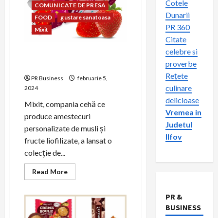
Cotele
COMUNICATE DE PRESA
Dunarii
FOOD
gustare sanatoasa
PR 360
Mixit
Citate
celebre si
Mixit a lansat colecția de
proverbe
Valentine’s Day și Dragobete
Rețete
PR Business
februarie 5,
culinare
2024
delicioase
Mixit, compania cehă ce
Vremea in
produce amestecuri
Judetul
personalizate de musli și
Ilfov
fructe liofilizate, a lansat o
colecție de...
Read
Read More
more
about
Mixit
PR &
a
lansat
BUSINESS
colecția