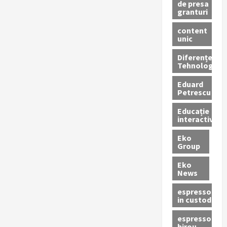
de presa
granturi
content
unic
Diferențe
Tehnologice
Eduard
Petrescu
Educație
interactivă
Eko
Group
Eko
News
espressoare
in custodie
espressor
birou