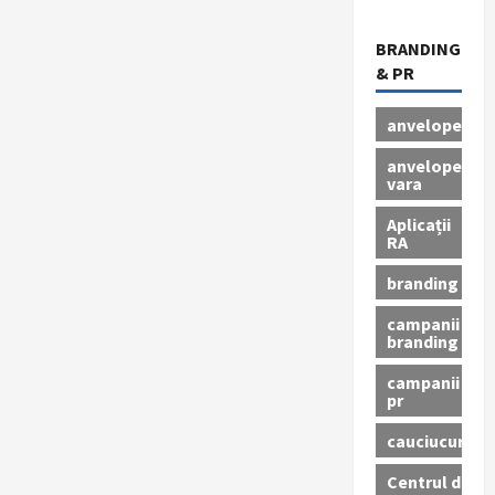
BRANDING
& PR
anvelope
anvelope
vara
Aplicații
RA
branding
campanii
branding
campanii
pr
cauciucuri
Centrul de