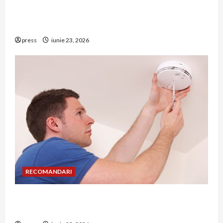
Hernia strangulată: simptome de alarmă și
riscuri dacă amâni operația
press
iunie 23, 2026
RECOMANDARI
Unde trebuie montat corect detectorul de GPL
într-o bucătărie