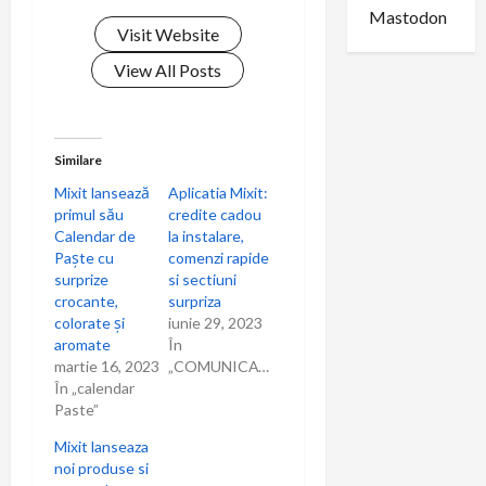
Mastodon
î
Visit Website
n
View All Posts
a
r
Similare
Mixit lansează
Aplicatia Mixit:
t
primul său
credite cadou
Calendar de
la instalare,
i
Paște cu
comenzi rapide
surprize
si sectiuni
c
crocante,
surpriza
colorate și
iunie 29, 2023
o
aromate
În
martie 16, 2023
„COMUNICAT”
l
În „calendar
Paste”
e
Mixit lanseaza
noi produse si