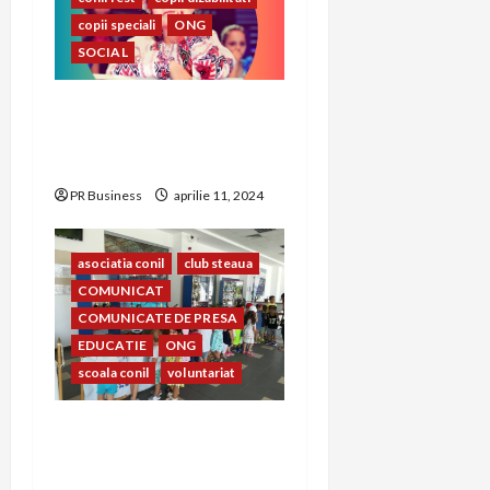
copii speciali
ONG
SOCIAL
CONIL Fest 2023 –
FESTIVALUL INTEGRĂRII
EDIȚIA A – XXIII-A
PR Business
aprilie 11, 2024
asociatia conil
club steaua
COMUNICAT
COMUNICATE DE PRESA
EDUCATIE
ONG
scoala conil
voluntariat
Prietenia dintre copiii
Clubului Sportiv Steaua
București și copiii Școlii și