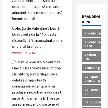
Aceste bomboane sunt nu
doar delicioase, ci și crocante,
aducând un element de textură
BRANDING
inconfundabil.
& PR
Colecția de Valentine’s Day și
anvelope
Dragobete de la Mixit este
disponibilă în magazinul online
anvelope
vara
oficial al brandului,
www.mixit.ro
.
Aplicații
RA
„În inimile noastre, Valentine’s
branding
Day și Dragobete nu sunt doar
sărbători; sunt prilejuri de a
campanii
celebra dragostea și
branding
conexiunile autentice. Prin
campanii
produsele noastre ne dorim să
pr
inspirăm oamenii să își arate
cauciucuri
aprecierea pentru partenerul