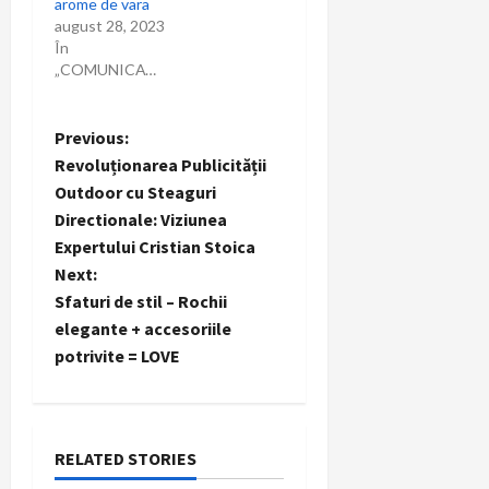
arome de vara
august 28, 2023
În
„COMUNICAT”
P
Previous:
Revoluționarea Publicității
o
Outdoor cu Steaguri
Directionale: Viziunea
s
Expertului Cristian Stoica
t
Next:
Sfaturi de stil – Rochii
n
elegante + accesoriile
potrivite = LOVE
a
v
i
RELATED STORIES