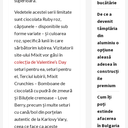
superioară.
bucătărie
Vedetele acestei serii limitate
De ce a
sunt ciocolata Ruby roz,
devenit
căpșunele – disponibile sub
tâmplăria
forme variate – și culoarea
din
roz, specifică lunii în care
aluminiu o
sărbătorim iubirea. Vizitatorii
opțiune
site-ului Mixit vor găsi în
aleasă
colecția de Valentine’s Day
adesea în
seturi pentru ea, seturi pentru
construcți
el, Terciul iubirii, Mixit
ile
Crunchies – Bomboane de
premium
ciocolată cu pudră de zmeură
Cum îți
și Biluțele cremoase – Love
poți
Berry, precum și multe seturi
extinde
cu cană/bol din porțelan
afacerea
autentic de la Karlovy Vary,
în Bulgaria
ceea ce face ca aceste