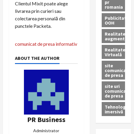
pr
Clientul Mixit poate alege
romania
livrarea prin curieri sau
Publicitate
colectarea personală din
OOH
punctele Packeta.
Realitatea
augmentată
N
comunicat de presa informativ
Realitatea
a
Virtuală
ABOUT THE AUTHOR
site
v
comunicate
de presa
i
site uri
g
comunicate
de presa
a
Tehnologie
imersivă
r
PR Business
e
Administrator