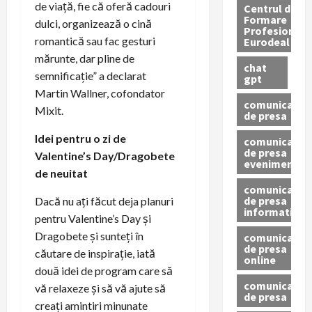
de viață, fie că oferă cadouri
Centrul de
Formare
dulci, organizează o cină
Profesionala
romantică sau fac gesturi
Eurodeal
mărunte, dar pline de
chat
semnificație” a declarat
gpt
Martin Wallner, cofondator
comunicat
Mixit.
de presa
Idei pentru o zi de
comunicat
de presa
Valentine’s Day/Dragobete
eveniment
de neuitat
comunicat
de presa
Dacă nu ați făcut deja planuri
informativ
pentru Valentine’s Day și
Dragobete și sunteți în
comunicat
de presa
căutare de inspirație, iată
online
două idei de program care să
comunicate
vă relaxeze și să vă ajute să
de presa
creați amintiri minunate