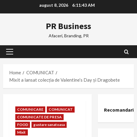
Skip
august 8, 2026
6:11:44 AM
to
content
PR Business
Afaceri, Branding, PR
Primary
Menu
Home
COMUNICAT
Mixit a lansat colecția de Valentine’s Day și Dragobete
Recomandari
COMUNICARE
COMUNICAT
COMUNICATE DE PRESA
FOOD
gustare sanatoasa
Mixit