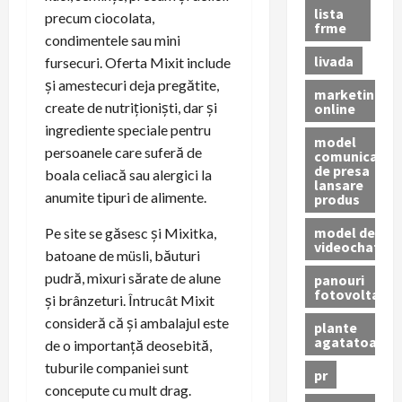
lista
precum ciocolata,
frme
condimentele sau mini
livada
fursecuri. Oferta Mixit include
și amestecuri deja pregătite,
marketing
create de nutriționiști, dar și
online
ingrediente speciale pentru
model
persoanele care suferă de
comunicat
de presa
boala celiacă sau alergici la
lansare
anumite tipuri de alimente.
produs
model de
Pe site se găsesc și Mixitka,
videochat
batoane de müsli, băuturi
pudră, mixuri sărate de alune
panouri
fotovoltaice
și brânzeturi. Întrucât Mixit
consideră că și ambalajul este
plante
agatatoare
de o importanță deosebită,
tuburile companiei sunt
pr
concepute cu mult drag.