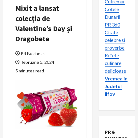
Cutremur
Mixit a lansat
Cotele
colecția de
Dunarii
PR 360
Valentine’s Day și
Citate
Dragobete
celebre si
proverbe
PR Business
Rețete
februarie 5, 2024
culinare
delicioase
5 minutes read
Vremea in
Judetul
Ilfov
PR &