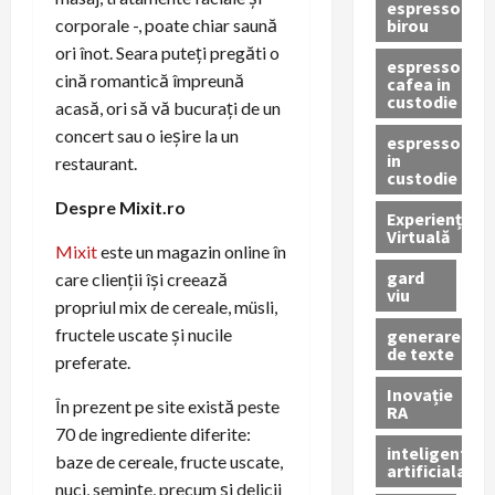
espressor
birou
corporale -, poate chiar saună
ori înot. Seara puteți pregăti o
espressor
cină romantică împreună
cafea in
custodie
acasă, ori să vă bucurați de un
concert sau o ieșire la un
espressor
in
restaurant.
custodie
Despre Mixit.ro
Experiență
Virtuală
Mixit
este un magazin online în
gard
care clienții își creează
viu
propriul mix de cereale, müsli,
fructele uscate și nucile
generare
de texte
preferate.
Inovație
În prezent pe site există peste
RA
70 de ingrediente diferite:
inteligenta
baze de cereale, fructe uscate,
artificiala
nuci, semințe, precum și delicii