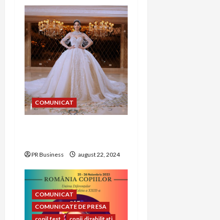
g
a
t
i
o
COMUNICAT
n
Alegerea rochiei de
mireasă perfecte
PR Business
august 22, 2024
COMUNICAT
COMUNICATE DE PRESA
conil fest
copii dizabilitati