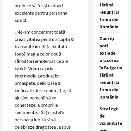
fără să
produse să fie și cadouri
renunți la
excelente pentru persoana
firma din
iubită.
România
„Ne-am concentrat toată
Cum îți
creativitatea pentru a capta și
poți
transmite în ediția limitată
extinde
toată magia celor două
afacerea
sărbători emblematice ale
în Bulgaria
iubirii. Vrem ca prin
fără să
intermediul produselor
renunți la
proaspete, delicioase și
firma din
încărcate de semnificație, să
România
ajutăm oamenii să se
conecteze la propriile
Strategii
sentimente, să își rasfețe
de
persoana iubită și să
vizibilitate
celebreze dragostea”, a spus
prin