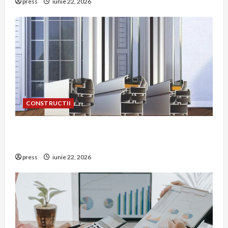
press
iunie 22, 2026
CONSTRUCTII
De ce a devenit tâmplăria din aluminiu o
opțiune aleasă adesea în construcțiile premium
press
iunie 22, 2026