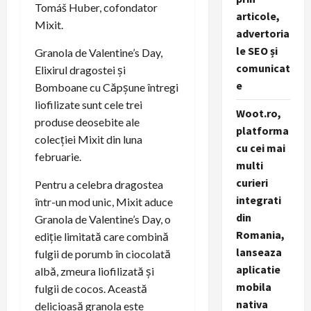
Tomáš Huber, cofondator
articole,
Mixit.
advertoria
le SEO și
Granola de Valentine’s Day,
comunicat
Elixirul dragostei și
e
Bomboane cu Căpșune întregi
liofilizate sunt cele trei
Woot.ro,
produse deosebite ale
platforma
colecției Mixit din luna
cu cei mai
februarie.
multi
curieri
Pentru a celebra dragostea
integrati
într-un mod unic, Mixit aduce
din
Granola de Valentine’s Day, o
Romania,
ediție limitată care combină
lanseaza
fulgii de porumb în ciocolată
aplicatie
albă, zmeura liofilizată și
mobila
fulgii de cocos. Această
nativa
delicioasă granola este