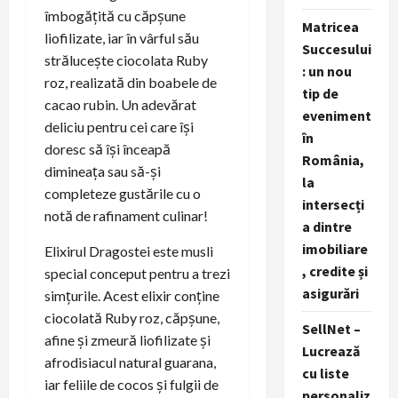
îmbogățită cu căpșune
Matricea
liofilizate, iar în vârful său
Succesului
strălucește ciocolata Ruby
: un nou
roz, realizată din boabele de
tip de
cacao rubin. Un adevărat
eveniment
deliciu pentru cei care își
în
doresc să își înceapă
România,
dimineața sau să-și
la
completeze gustările cu o
intersecți
notă de rafinament culinar!
a dintre
imobiliare
Elixirul Dragostei este musli
, credite și
special conceput pentru a trezi
asigurări
simțurile. Acest elixir conține
ciocolată Ruby roz, căpșune,
SellNet –
afine și zmeură liofilizate și
Lucrează
afrodisiacul natural guarana,
cu liste
iar feliile de cocos și fulgii de
personaliz