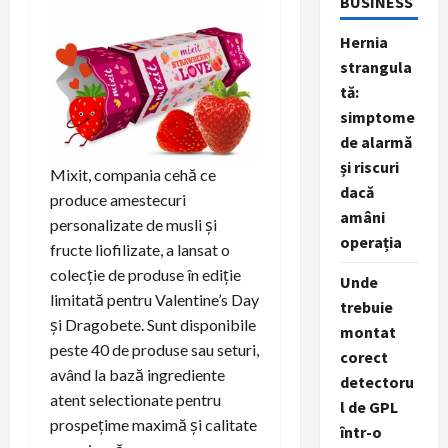
BUSINESS
Hernia
strangula
tă:
simptome
de alarmă
și riscuri
Mixit, compania cehă ce
dacă
produce amestecuri
amâni
personalizate de musli și
operația
fructe liofilizate, a lansat o
colecție de produse în ediție
Unde
limitată pentru Valentine’s Day
trebuie
și Dragobete. Sunt disponibile
montat
peste 40 de produse sau seturi,
corect
având la bază ingrediente
detectoru
atent selectionate pentru
l de GPL
prospețime maximă și calitate
într-o