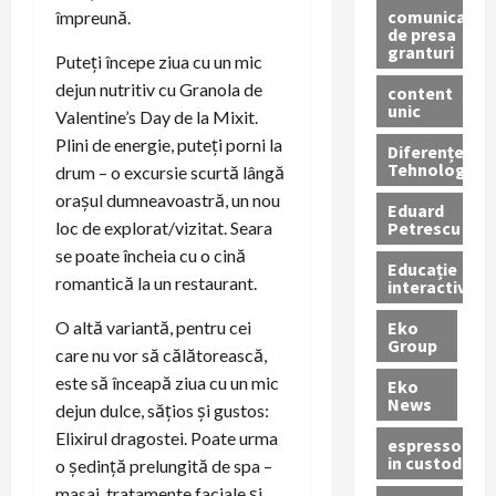
comunicate
împreună.
de presa
granturi
Puteți începe ziua cu un mic
dejun nutritiv cu Granola de
content
unic
Valentine’s Day de la Mixit.
Plini de energie, puteți porni la
Diferențe
Tehnologice
drum – o excursie scurtă lângă
orașul dumneavoastră, un nou
Eduard
Petrescu
loc de explorat/vizitat. Seara
se poate încheia cu o cină
Educație
romantică la un restaurant.
interactivă
Eko
O altă variantă, pentru cei
Group
care nu vor să călătorească,
este să înceapă ziua cu un mic
Eko
News
dejun dulce, sățios și gustos:
Elixirul dragostei. Poate urma
espressoare
in custodie
o ședință prelungită de spa –
masaj, tratamente faciale și