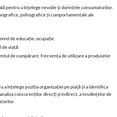
țială pentru a înțelege nevoile și dorințele consumatorilor.
emografice, psihografice și comportamentale ale
 nivel de educație, ocupație
il de viață
ul de cumpărare, frecvența de utilizare a produselor
 a înțelege poziția organizației pe piață și a identifica
naliza concurenților direcți și indirect, a tendințelor de
torilor.