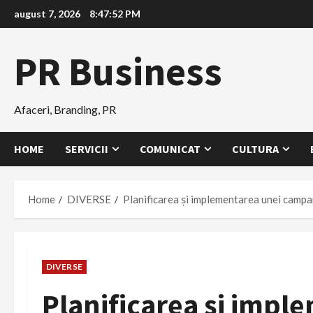
Skip
august 7, 2026
8:47:53 PM
to
content
PR Business
Afaceri, Branding, PR
HOME
SERVICII
COMUNICAT
CULTURA
Home
DIVERSE
Planificarea și implementarea unei campa
DIVERSE
Planificarea și impl