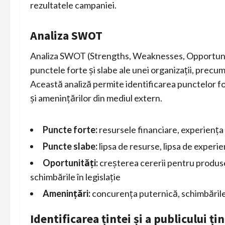
rezultatele campaniei.
Analiza SWOT
Analiza SWOT (Strengths, Weaknesses, Opportuniti
punctele forte și slabe ale unei organizații, precum
Această analiză permite identificarea punctelor for
și amenințărilor din mediul extern.
Puncte forte:
resursele financiare, experiența 
Puncte slabe:
lipsa de resurse, lipsa de experi
Oportunități:
creșterea cererii pentru produsele
schimbările în legislație
Amenințări:
concurența puternică, schimbăril
Identificarea țintei și a publicului ți