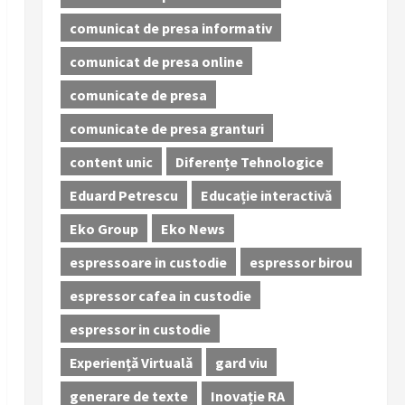
comunicat de presa informativ
comunicat de presa online
comunicate de presa
comunicate de presa granturi
content unic
Diferențe Tehnologice
Eduard Petrescu
Educație interactivă
Eko Group
Eko News
espressoare in custodie
espressor birou
espressor cafea in custodie
espressor in custodie
Experiență Virtuală
gard viu
generare de texte
Inovație RA