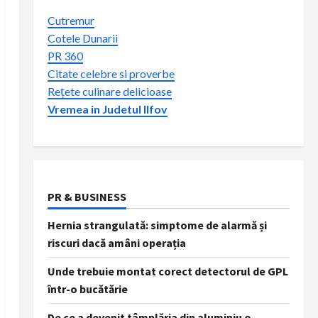
Cutremur
Cotele Dunarii
PR 360
Citate celebre si proverbe
Rețete culinare delicioase
Vremea in Judetul Ilfov
PR & BUSINESS
Hernia strangulată: simptome de alarmă și
riscuri dacă amâni operația
Unde trebuie montat corect detectorul de GPL
într-o bucătărie
De ce a devenit tâmplăria din aluminiu o