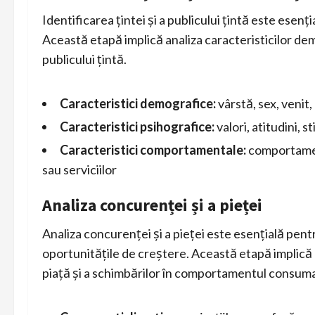
Identificarea țintei și a publicului țintă este esen
Această etapă implică analiza caracteristicilor d
publicului țintă.
Caracteristici demografice:
vârstă, sex, venit,
Caracteristici psihografice:
valori, atitudini, st
Caracteristici comportamentale:
comportament
sau serviciilor
Analiza concurenței și a pieței
Analiza concurenței și a pieței este esențială pentru
oportunitățile de creștere. Această etapă implică a
piață și a schimbărilor în comportamentul consuma