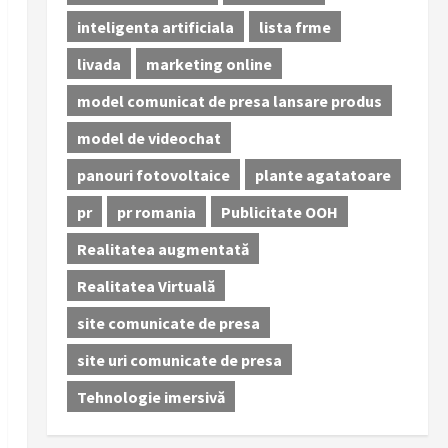
inteligenta artificiala
lista frme
livada
marketing online
model comunicat de presa lansare produs
model de videochat
panouri fotovoltaice
plante agatatoare
pr
pr romania
Publicitate OOH
Realitatea augmentată
Realitatea Virtuală
site comunicate de presa
site uri comunicate de presa
Tehnologie imersivă