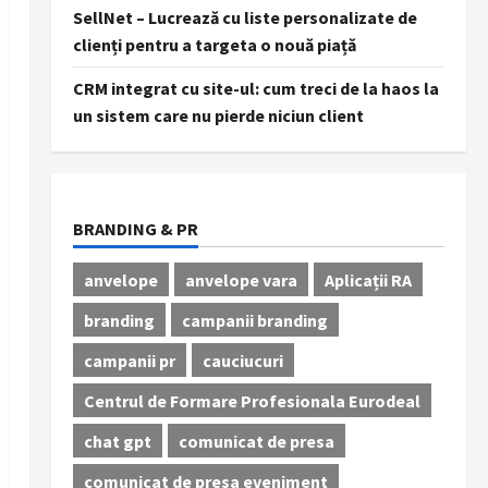
SellNet – Lucrează cu liste personalizate de
clienți pentru a targeta o nouă piață
CRM integrat cu site-ul: cum treci de la haos la
un sistem care nu pierde niciun client
BRANDING & PR
anvelope
anvelope vara
Aplicații RA
branding
campanii branding
campanii pr
cauciucuri
Centrul de Formare Profesionala Eurodeal
chat gpt
comunicat de presa
comunicat de presa eveniment