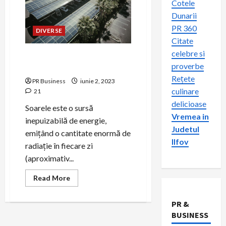
Cotele
Dunarii
PR 360
DIVERSE
Citate
celebre si
Energia solară și panourile
proverbe
fotovoltaice
Rețete
PR Business
iunie 2, 2023
culinare
21
delicioase
Soarele este o sursă
Vremea in
inepuizabilă de energie,
Judetul
emițând o cantitate enormă de
Ilfov
radiație în fiecare zi
(aproximativ...
Read
Read More
more
about
Energia
PR &
solară
și
BUSINESS
panourile