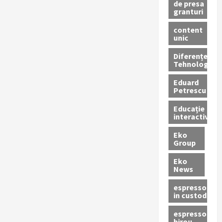
de presa
granturi
content
unic
Diferențe
Tehnologice
Eduard
Petrescu
Educație
interactivă
Eko
Group
Eko
News
espressoare
in custodie
espressor
birou