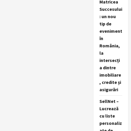
Matricea
Succesului
: un nou
tip de
eveniment
în
România,
la
intersecți
a dintre
imobiliare
, credite și
asigurări
SellNet –
Lucrează
cu liste
personaliz
ate de