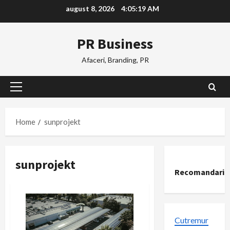
Skip
august 8, 2026
4:05:19 AM
to
content
PR Business
Afaceri, Branding, PR
Primary
Menu
Home
sunprojekt
sunprojekt
Recomandari
Cutremur