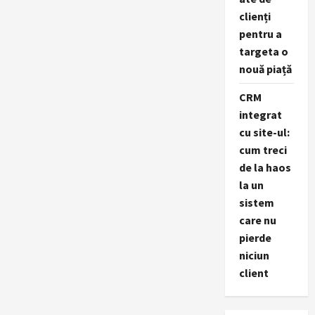
clienți
pentru a
targeta o
nouă piață
CRM
integrat
cu site-ul:
cum treci
de la haos
la un
sistem
care nu
pierde
niciun
client