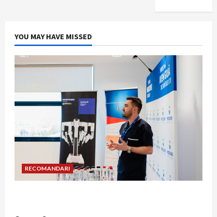
YOU MAY HAVE MISSED
RECOMANDARI
Hernia strangulată: simptome de alarmă și
riscuri dacă amâni operația