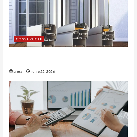
CONSTRUCTII
De ce a devenit tâmplăria din aluminiu o
opțiune aleasă adesea în construcțiile premium
press
iunie 22, 2026