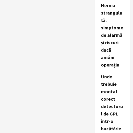
fotovoltaice
Hernia
strangula
tă:
simptome
de alarmă
și riscuri
dacă
amâni
operația
Unde
trebuie
montat
corect
detectoru
l de GPL
într-o
bucătărie