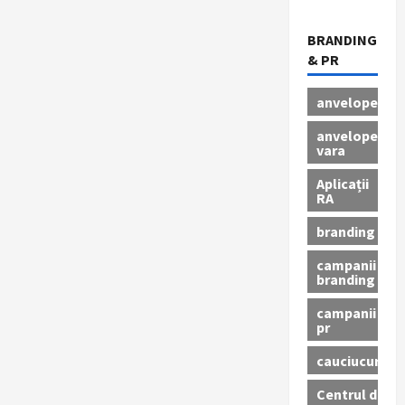
BRANDING
& PR
anvelope
anvelope
vara
Aplicații
RA
branding
campanii
branding
campanii
pr
cauciucuri
Centrul de