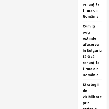
renunți la
firma din
România
Cum îți
poți
extinde
afacerea
în Bulgaria
fără să
renunți la
firma din
România
Strategii
de
vizibilitate
prin
articole,