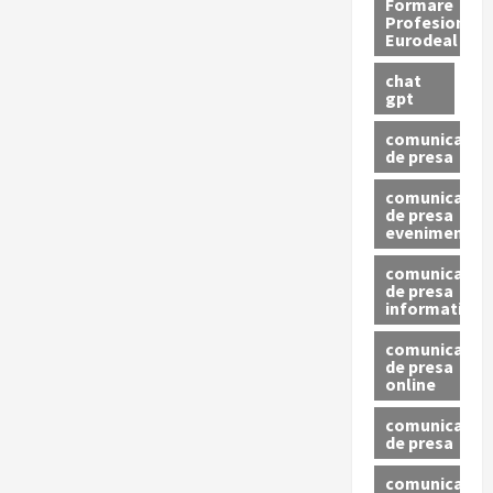
Formare
Profesionala
Eurodeal
chat
gpt
comunicat
de presa
comunicat
de presa
eveniment
comunicat
de presa
informativ
comunicat
de presa
online
comunicate
de presa
comunicate