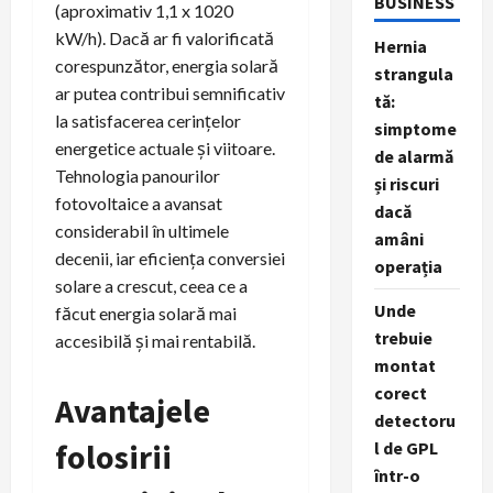
BUSINESS
(aproximativ 1,1 x 1020
kW/h). Dacă ar fi valorificată
Hernia
corespunzător, energia solară
strangula
ar putea contribui semnificativ
tă:
la satisfacerea cerințelor
simptome
energetice actuale și viitoare.
de alarmă
Tehnologia panourilor
și riscuri
fotovoltaice a avansat
dacă
considerabil în ultimele
amâni
decenii, iar eficiența conversiei
operația
solare a crescut, ceea ce a
Unde
făcut energia solară mai
trebuie
accesibilă și mai rentabilă.
montat
corect
Avantajele
detectoru
folosirii
l de GPL
într-o