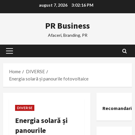
Skip
august 7, 2026
3:02:17 PM
to
content
PR Business
Afaceri, Branding, PR
Primary
Menu
Home
DIVERSE
Energia solară și panourile fotovoltaice
Recomandari
DIVERSE
Energia solară și
panourile