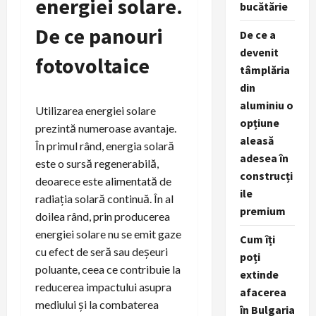
energiei solare.
bucătărie
De ce panouri
De ce a
devenit
fotovoltaice
tâmplăria
din
aluminiu o
Utilizarea energiei solare
opțiune
prezintă numeroase avantaje.
aleasă
În primul rând, energia solară
adesea în
este o sursă regenerabilă,
construcți
deoarece este alimentată de
ile
radiația solară continuă. În al
premium
doilea rând, prin producerea
energiei solare nu se emit gaze
Cum îți
cu efect de seră sau deșeuri
poți
poluante, ceea ce contribuie la
extinde
reducerea impactului asupra
afacerea
mediului și la combaterea
în Bulgaria