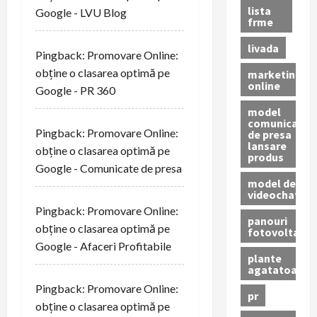
lista
Google - LVU Blog
frme
livada
Pingback:
Promovare Online:
obține o clasarea optimă pe
marketing
online
Google - PR 360
model
comunicat
Pingback:
Promovare Online:
de presa
lansare
obține o clasarea optimă pe
produs
Google - Comunicate de presa
model de
videochat
Pingback:
Promovare Online:
panouri
obține o clasarea optimă pe
fotovoltaice
Google - Afaceri Profitabile
plante
agatatoare
Pingback:
Promovare Online:
pr
obține o clasarea optimă pe