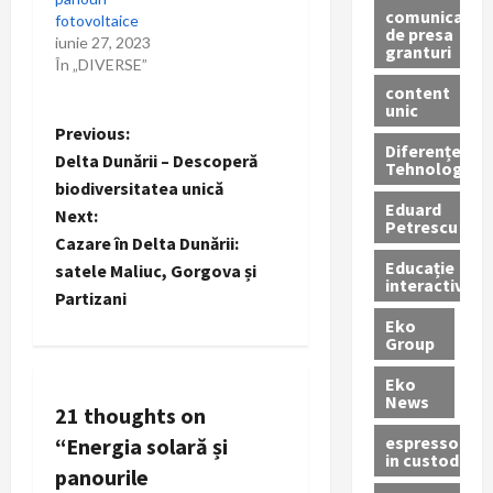
comunicate
fotovoltaice
de presa
iunie 27, 2023
granturi
În „DIVERSE”
content
unic
P
Previous:
Diferențe
Delta Dunării – Descoperă
Tehnologice
o
biodiversitatea unică
Eduard
Next:
s
Petrescu
Cazare în Delta Dunării:
Educație
t
satele Maliuc, Gorgova și
interactivă
Partizani
n
Eko
Group
a
Eko
News
v
21 thoughts on
espressoare
“
Energia solară și
i
in custodie
panourile