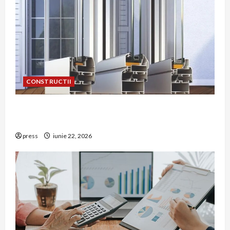
CONSTRUCTII
De ce a devenit tâmplăria din aluminiu o
opțiune aleasă adesea în construcțiile premium
press
iunie 22, 2026