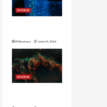
DIVERSE
Amenajări de grădină în
Brașov – Beneficii și idei
practice.
PR Business
iunie 24, 2024
DIVERSE
Alegerea corectă a
serviciului de distribuție
a comunicatelor de presă.