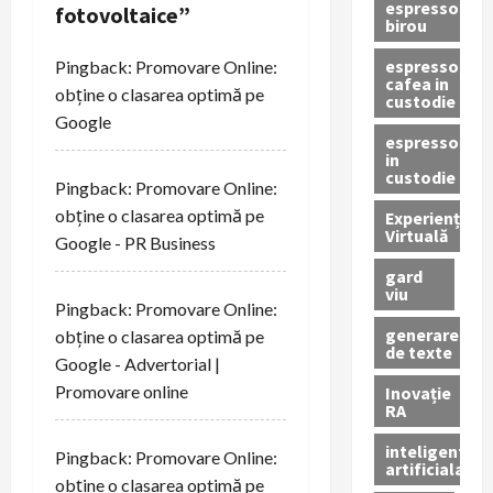
espressor
g
fotovoltaice
”
birou
a
espressor
Pingback:
Promovare Online:
cafea in
obține o clasarea optimă pe
custodie
t
Google
espressor
i
in
custodie
Pingback:
Promovare Online:
o
obține o clasarea optimă pe
Experiență
Virtuală
n
Google - PR Business
gard
viu
Pingback:
Promovare Online:
generare
obține o clasarea optimă pe
de texte
Google - Advertorial |
Promovare online
Inovație
RA
inteligenta
Pingback:
Promovare Online:
artificiala
obține o clasarea optimă pe