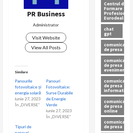
Centrul de
Formare
PR Business
Profesionala
Eurodeal
Administrator
chat
gpt
Visit Website
comunicat
View All Posts
de presa
comunicat
de presa
eveniment
Similare
comunicat
Panourile
Panouri
de presa
fotovoltaice și
Fotovoltaice:
informativ
energia solară
Surse Durabile
iunie 27, 2023
de Energie
comunicat
În „DIVERSE”
Verde
de presa
online
iunie 27, 2023
În „DIVERSE”
comunicate
de presa
Tipuri de
panouri