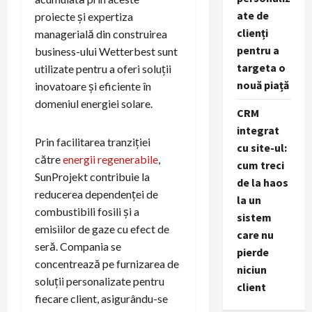
ate de
proiecte și expertiza
clienți
managerială din construirea
pentru a
business-ului Wetterbest sunt
targeta o
utilizate pentru a oferi soluții
nouă piață
inovatoare și eficiente în
domeniul energiei solare.
CRM
integrat
Prin facilitarea tranziției
cu site-ul:
către
energii regenerabile
,
cum treci
SunProjekt contribuie la
de la haos
reducerea dependenței de
la un
combustibili fosili și a
sistem
emisiilor de gaze cu efect de
care nu
seră. Compania se
pierde
concentrează pe furnizarea de
niciun
soluții personalizate pentru
client
fiecare client, asigurându-se