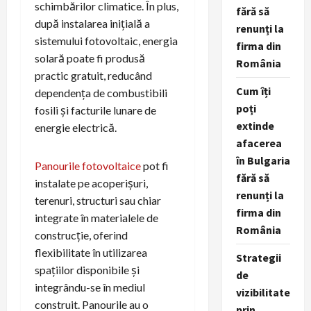
schimbărilor climatice. În plus,
fără să
după instalarea inițială a
renunți la
sistemului fotovoltaic, energia
firma din
solară poate fi produsă
România
practic gratuit, reducând
Cum îți
dependența de combustibili
poți
fosili și facturile lunare de
extinde
energie electrică.
afacerea
în Bulgaria
Panourile fotovoltaice
pot fi
fără să
instalate pe acoperișuri,
renunți la
terenuri, structuri sau chiar
firma din
integrate în materialele de
România
construcție, oferind
flexibilitate în utilizarea
Strategii
spațiilor disponibile și
de
integrându-se în mediul
vizibilitate
construit. Panourile au o
prin