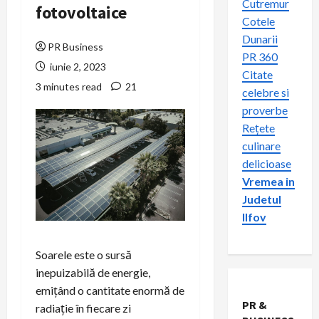
Cutremur
fotovoltaice
Cotele
Dunarii
PR Business
PR 360
iunie 2, 2023
Citate
3 minutes read
21
celebre si
proverbe
Rețete
culinare
delicioase
Vremea in
Judetul
Ilfov
Soarele este o sursă
inepuizabilă de energie,
emițând o cantitate enormă de
PR &
radiație în fiecare zi