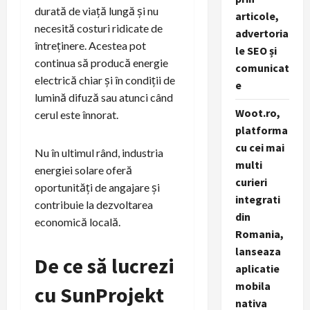
durată de viață lungă și nu
articole,
necesită costuri ridicate de
advertoria
întreținere. Acestea pot
le SEO și
continua să producă energie
comunicat
electrică chiar și în condiții de
e
lumină difuză sau atunci când
Woot.ro,
cerul este înnorat.
platforma
cu cei mai
Nu în ultimul rând, industria
multi
energiei solare oferă
curieri
oportunități de angajare și
integrati
contribuie la dezvoltarea
din
economică locală.
Romania,
lanseaza
De ce să lucrezi
aplicatie
mobila
cu SunProjekt
nativa