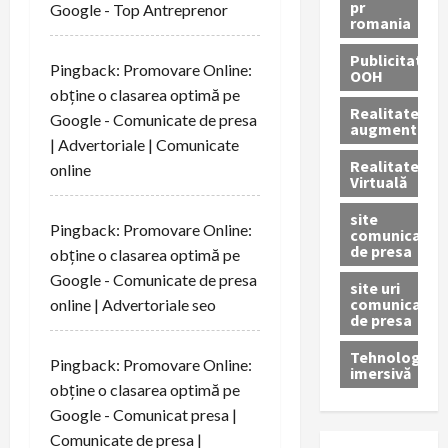
pr
Google - Top Antreprenor
romania
Publicitate
Pingback:
Promovare Online:
OOH
obține o clasarea optimă pe
Realitatea
Google - Comunicate de presa
augmentată
| Advertoriale | Comunicate
Realitatea
online
Virtuală
site
Pingback:
Promovare Online:
comunicate
de presa
obține o clasarea optimă pe
Google - Comunicate de presa
site uri
comunicate
online | Advertoriale seo
de presa
Tehnologie
Pingback:
Promovare Online:
imersivă
obține o clasarea optimă pe
Google - Comunicat presa |
Comunicate de presa |