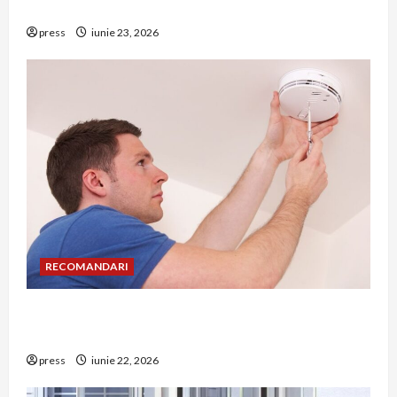
riscuri dacă amâni operația
press
iunie 23, 2026
RECOMANDARI
Unde trebuie montat corect detectorul de GPL
într-o bucătărie
press
iunie 22, 2026