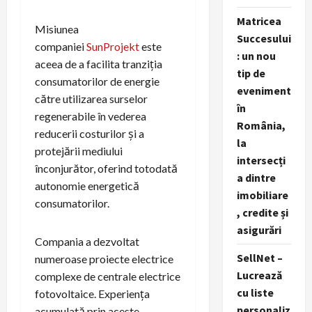
Matricea
Misiunea
Succesului
companiei
SunProjekt
este
: un nou
aceea de a facilita tranziția
tip de
consumatorilor de energie
eveniment
către utilizarea surselor
în
regenerabile în vederea
România,
reducerii costurilor și a
la
protejării mediului
intersecți
înconjurător, oferind totodată
a dintre
autonomie energetică
imobiliare
consumatorilor.
, credite și
asigurări
Compania a dezvoltat
SellNet –
numeroase proiecte electrice
Lucrează
complexe de centrale electrice
cu liste
fotovoltaice. Experiența
personaliz
acumulată prin aceste