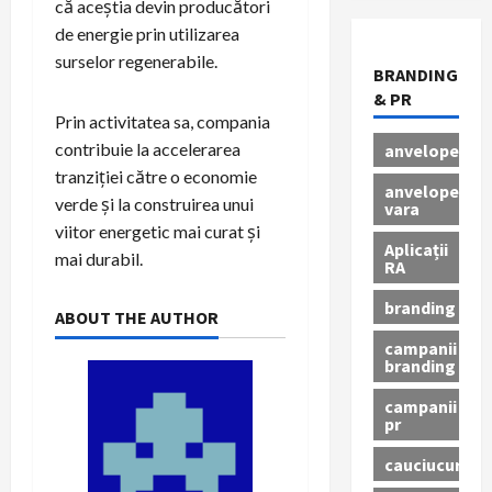
că aceștia devin producători
de energie prin utilizarea
surselor regenerabile.
BRANDING
& PR
Prin activitatea sa, compania
contribuie la accelerarea
anvelope
tranziției către o economie
anvelope
verde și la construirea unui
vara
viitor energetic mai curat și
Aplicații
mai durabil.
RA
branding
ABOUT THE AUTHOR
campanii
branding
campanii
pr
cauciucuri