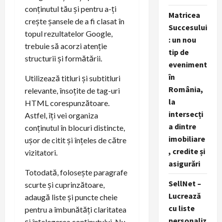
conținutul tău și pentru a-ți
Matricea
crește șansele de a fi clasat în
Succesului
topul rezultatelor Google,
: un nou
trebuie să acorzi atenție
tip de
structurii și formătării.
eveniment
în
Utilizează titluri și subtitluri
România,
relevante, însoțite de tag-uri
la
HTML corespunzătoare.
intersecți
Astfel, îți vei organiza
a dintre
conținutul în blocuri distincte,
imobiliare
ușor de citit și înțeles de către
, credite și
vizitatori.
asigurări
Totodată, folosește paragrafe
SellNet –
scurte și cuprinzătoare,
Lucrează
adaugă liste și puncte cheie
cu liste
pentru a îmbunătăți claritatea
personaliz
și înțelegerea conținutului. Nu