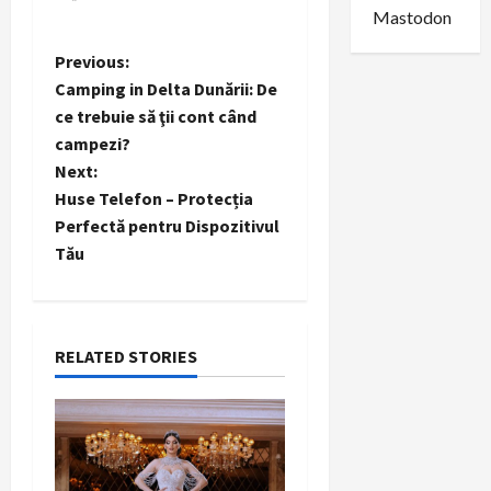
Mastodon
P
Previous:
Camping in Delta Dunării: De
o
ce trebuie să ţii cont când
campezi?
s
Next:
t
Huse Telefon – Protecția
Perfectă pentru Dispozitivul
n
Tău
a
v
RELATED STORIES
i
g
a