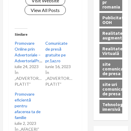
î
Visit Website
pr
romania
n
View All Posts
Publicitate
OOH
a
Realitatea
r
Similare
augmentată
Promovare
Comunicate
t
Realitatea
Online prin
de presă
Virtuală
Advertoriale –
gratuite pe
i
AdvertorialPromovare.ro
pr.1az.ro
site
iulie 24, 2023
iunie 16, 2023
comunicate
c
În
În
de presa
„ADVERTORIAL
„ADVERTORIAL
o
site uri
PLATIT”
PLATIT”
comunicate
de presa
Promovare
l
eficientă
Tehnologie
pentru
e
imersivă
afacerea ta de
familie
iulie 2, 2023
În „AFACERI”