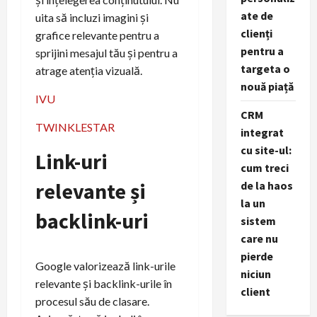
ate de
uita să incluzi imagini și
clienți
grafice relevante pentru a
pentru a
sprijini mesajul tău și pentru a
targeta o
atrage atenția vizuală.
nouă piață
IVU
CRM
TWINKLESTAR
integrat
cu site-ul:
Link-uri
cum treci
relevante și
de la haos
la un
backlink-uri
sistem
care nu
pierde
Google valorizează link-urile
niciun
relevante și backlink-urile în
client
procesul său de clasare.