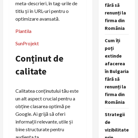
meta-descrieri, în tag-urile de
fără să
titlu și în URL-uri pentru o
renunți la
optimizare avansată.
firma din
România
Plantila
Cum îți
SunProjekt
poți
Conținut de
extinde
afacerea
calitate
în Bulgaria
fără să
renunți la
Calitatea conținutului tău este
firma din
un alt aspect crucial pentru a
România
obține clasarea optimă pe
Google. Ai grijă să oferi
Strategii
informații relevante, utile și
de
bine structurate pentru
vizibilitate
audiența ta.
prin