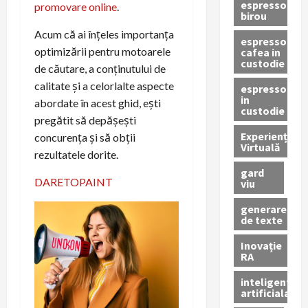
espressor
promovare online
.
birou
Acum că ai înțeles importanța
espressor
optimizării pentru motoarele
cafea in
custodie
de căutare, a conținutului de
calitate și a celorlalte aspecte
espressor
in
abordate în acest ghid, ești
custodie
pregătit să depășești
Experiență
concurența și să obții
Virtuală
rezultatele dorite.
gard
DARETOPAINT
viu
generare
de texte
Inovație
RA
inteligenta
artificiala