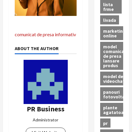
lista
frme
livada
marketing
N
comunicat de presa informativ
online
a
model
ABOUT THE AUTHOR
comunicat
v
de presa
lansare
produs
i
model de
g
videochat
panouri
a
fotovoltaice
r
PR Business
plante
agatatoare
e
Administrator
pr