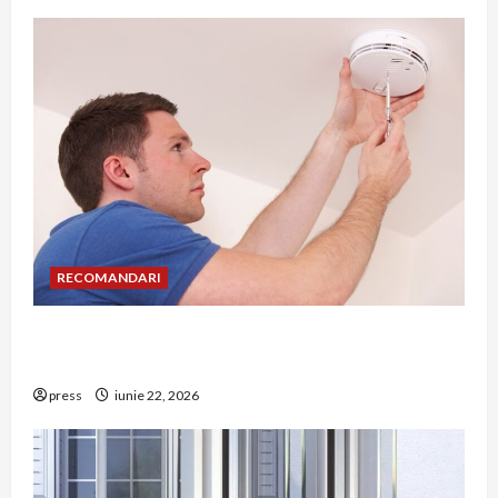
RECOMANDARI
Unde trebuie montat corect detectorul de GPL
într-o bucătărie
press
iunie 22, 2026