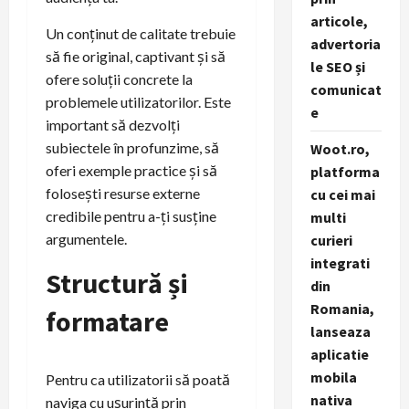
articole,
Un conținut de calitate trebuie
advertoria
să fie original, captivant și să
le SEO și
ofere soluții concrete la
comunicat
problemele utilizatorilor. Este
e
important să dezvolți
subiectele în profunzime, să
Woot.ro,
oferi exemple practice și să
platforma
folosești resurse externe
cu cei mai
credibile pentru a-ți susține
multi
argumentele.
curieri
integrati
Structură și
din
Romania,
formatare
lanseaza
aplicatie
mobila
Pentru ca utilizatorii să poată
nativa
naviga cu ușurință prin