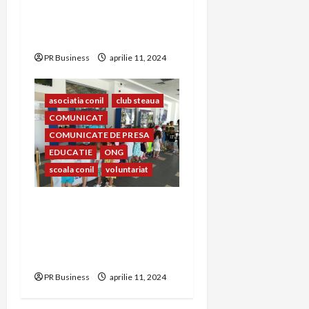
CONIL Fest 2023 –
FESTIVALUL INTEGRĂRII
EDIȚIA A – XXIII-A
PR Business
aprilie 11, 2024
asociatia conil
club steaua
COMUNICAT
COMUNICATE DE PRESA
EDUCATIE
ONG
scoala conil
voluntariat
Prietenia dintre copiii
Clubului Sportiv Steaua
București și copiii Școlii și
Asociației Conil
PR Business
aprilie 11, 2024