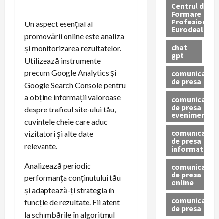
Centrul de
Formare
Profesionala
Un aspect esențial al
Eurodeal
promovării online este analiza
chat
și monitorizarea rezultatelor.
gpt
Utilizează instrumente
precum Google Analytics și
comunicat
de presa
Google Search Console pentru
a obține informații valoroase
comunicat
de presa
despre traficul site-ului tău,
eveniment
cuvintele cheie care aduc
comunicat
vizitatori și alte date
de presa
relevante.
informativ
Analizează periodic
comunicat
de presa
performanța conținutului tău
online
și adaptează-ți strategia în
comunicate
funcție de rezultate. Fii atent
de presa
la schimbările în algoritmul