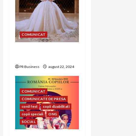
t
i
o
COMUNICAT
n
Alegerea rochiei de
mireasă perfecte
PR Business
august 22, 2024
COMUNICAT
COMUNICATE DE PRESA
conil fest
copii dizabilitati
copii speciali
ONG
SOCIAL