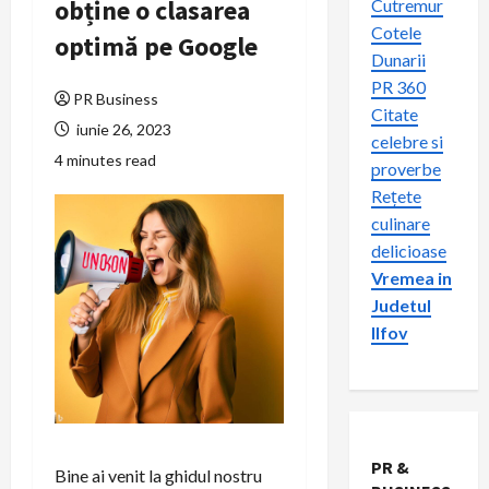
obține o clasarea
Cutremur
Cotele
optimă pe Google
Dunarii
PR 360
PR Business
Citate
iunie 26, 2023
celebre si
4 minutes read
proverbe
Rețete
culinare
delicioase
Vremea in
Judetul
Ilfov
PR &
Bine ai venit la ghidul nostru