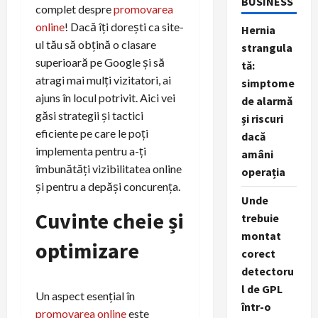
BUSINESS
complet despre
promovarea
online
! Dacă îți dorești ca site-
Hernia
ul tău să obțină o clasare
strangula
superioară pe Google și să
tă:
atragi mai mulți vizitatori, ai
simptome
ajuns în locul potrivit. Aici vei
de alarmă
găsi strategii și tactici
și riscuri
eficiente pe care le poți
dacă
implementa pentru a-ți
amâni
îmbunătăți vizibilitatea online
operația
și pentru a depăși concurența.
Unde
Cuvinte cheie și
trebuie
montat
optimizare
corect
detectoru
l de GPL
Un aspect esențial în
într-o
promovarea online
este