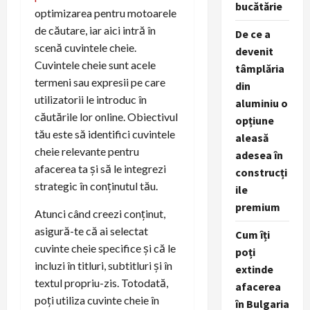
bucătărie
optimizarea pentru motoarele
de căutare, iar aici intră în
De ce a
scenă cuvintele cheie.
devenit
Cuvintele cheie sunt acele
tâmplăria
termeni sau expresii pe care
din
utilizatorii le introduc în
aluminiu o
căutările lor online. Obiectivul
opțiune
tău este să identifici cuvintele
aleasă
cheie relevante pentru
adesea în
afacerea ta și să le integrezi
construcți
strategic în conținutul tău.
ile
premium
Atunci când creezi conținut,
asigură-te că ai selectat
Cum îți
cuvinte cheie specifice și că le
poți
incluzi în titluri, subtitluri și în
extinde
textul propriu-zis. Totodată,
afacerea
poți utiliza cuvinte cheie în
în Bulgaria