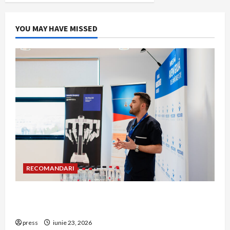
YOU MAY HAVE MISSED
RECOMANDARI
Hernia strangulată: simptome de alarmă și
riscuri dacă amâni operația
press
iunie 23, 2026