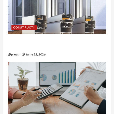
CONSTRUCTII
De ce a devenit tâmplăria din aluminiu o
opțiune aleasă adesea în construcțiile premium
press
iunie 22, 2026