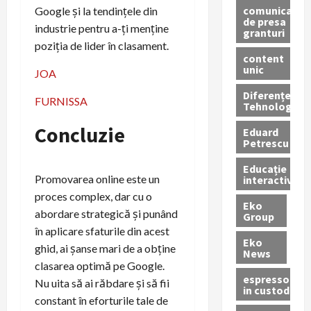
comunicate
Google și la tendințele din
de presa
industrie pentru a-ți menține
granturi
poziția de lider în clasament.
content
unic
JOA
Diferențe
FURNISSA
Tehnologice
Concluzie
Eduard
Petrescu
Educație
Promovarea online este un
interactivă
proces complex, dar cu o
Eko
abordare strategică și punând
Group
în aplicare sfaturile din acest
Eko
ghid, ai șanse mari de a obține
News
clasarea optimă pe Google.
espressoare
Nu uita să ai răbdare și să fii
in custodie
constant în eforturile tale de