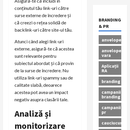
Asigură-te că includi în
conținutul tău link-uri către
surse externe de încredere și
BRANDING
că creezi o rețea solidă de
& PR
backlink-uri către site-ul tău.
anvelope
Atunci când alegi link-uri
externe, asigură-te că acestea
anvelope
vara
sunt relevante pentru
subiectul abordat și că provin
Aplicații
RA
de la surse de încredere. Nu
utiliza link-uri spammy sau de
branding
calitate slabă, deoarece
campanii
acestea pot avea un impact
branding
negativ asupra clasării tale.
campanii
Analiză și
pr
cauciucuri
monitorizare