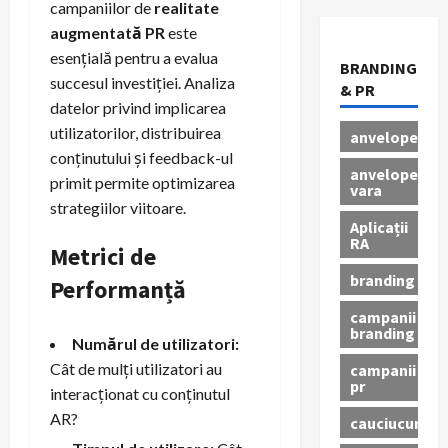
campaniilor de
realitate
augmentată PR
este
esențială pentru a evalua
BRANDING
succesul investiției. Analiza
& PR
datelor privind implicarea
utilizatorilor, distribuirea
anvelope
conținutului și feedback-ul
anvelope
primit permite optimizarea
vara
strategiilor viitoare.
Aplicații
RA
Metrici de
branding
Performanță
campanii
branding
Numărul de utilizatori:
Cât de mulți utilizatori au
campanii
pr
interacționat cu conținutul
AR?
cauciucuri