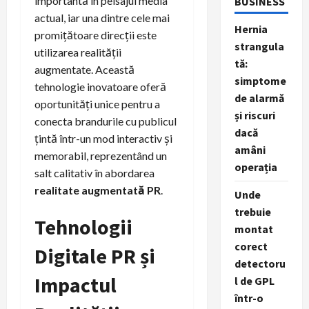
importantă în peisajul media
BUSINESS
actual, iar una dintre cele mai
Hernia
promițătoare direcții este
strangula
utilizarea realității
tă:
augmentate. Această
simptome
tehnologie inovatoare oferă
de alarmă
oportunități unice pentru a
și riscuri
conecta brandurile cu publicul
dacă
țintă într-un mod interactiv și
amâni
memorabil, reprezentând un
operația
salt calitativ în abordarea
realitate augmentată PR
.
Unde
trebuie
Tehnologii
montat
corect
Digitale PR și
detectoru
Impactul
l de GPL
într-o