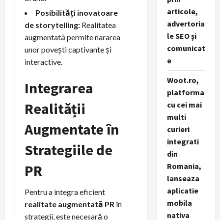
articole,
Posibilități inovatoare
advertoria
de storytelling:
Realitatea
le SEO și
augmentată permite nararea
comunicat
unor povești captivante și
e
interactive.
Woot.ro,
Integrarea
platforma
Realității
cu cei mai
multi
Augmentate în
curieri
integrati
Strategiile de
din
PR
Romania,
lanseaza
aplicatie
Pentru a integra eficient
mobila
realitate augmentată PR
în
nativa
strategii, este necesară o