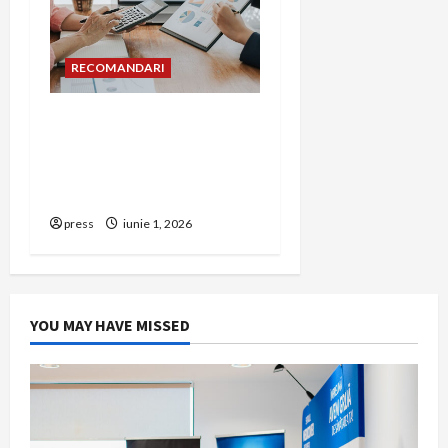
RECOMANDARI
Cum îți poți extinde
afacerea în Bulgaria fără
să renunți la firma din
România
press
iunie 1, 2026
YOU MAY HAVE MISSED