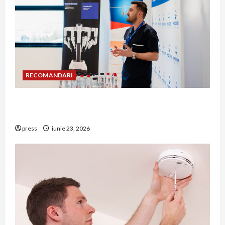
RECOMANDARI
Hernia strangulată: simptome de alarmă și
riscuri dacă amâni operația
press
iunie 23, 2026