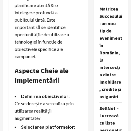
planificare atentă și o
Matricea
înțelegere profundă a
Succesului
publicului țintă. Este
: un nou
important să se identifice
tip de
oportunitățile de utilizare a
eveniment
tehnologiei în funcție de
în
obiectivele specifice ale
România,
campaniei.
la
intersecți
Aspecte Cheie ale
a dintre
Implementării
imobiliare
, credite și
Definirea obiectivelor:
asigurări
Ce se dorește a se realiza prin
SellNet –
utilizarea realității
Lucrează
augmentate?
cu liste
Selectarea platformelor:
personaliz