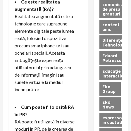
Ce este realitatea
comunicate
de presa
augmentată (RA)?
granturi
Realitatea augmentată este o
tehnologie care suprapune
content
unic
elemente digitale peste lumea
reală, folosind dispozitive
Diferențe
Tehnologice
precum smartphone-uri sau
ochelari speciali. Aceasta
Eduard
Petrescu
îmbogățește experiența
utilizatorului prin adăugarea
Educație
de informații, imagini sau
interactivă
sunete virtuale la mediul
Eko
înconjurător.
Group
Eko
News
Cum poate fi folosită RA
în PR?
espressoare
RA poate fi utilizată în diverse
in custodie
moduri în PR, de la crearea de