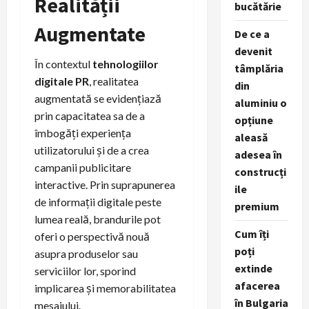
Realității
bucătărie
Augmentate
De ce a
devenit
În contextul
tehnologiilor
tâmplăria
digitale PR
, realitatea
din
augmentată se evidențiază
aluminiu o
prin capacitatea sa de a
opțiune
îmbogăți experiența
aleasă
utilizatorului și de a crea
adesea în
campanii publicitare
construcți
interactive. Prin suprapunerea
ile
de informații digitale peste
premium
lumea reală, brandurile pot
Cum îți
oferi o perspectivă nouă
poți
asupra produselor sau
extinde
serviciilor lor, sporind
afacerea
implicarea și memorabilitatea
în Bulgaria
mesajului.