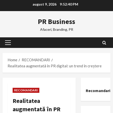
Skip
august 9, 2026
9:52:41 PM
to
content
PR Business
Afaceri, Branding, PR
Primary
Menu
Home
RECOMANDARI
Realitatea augmentată în PR digital: un trend în creștere
Recomandari
RECOMANDARI
Realitatea
augmentată în PR