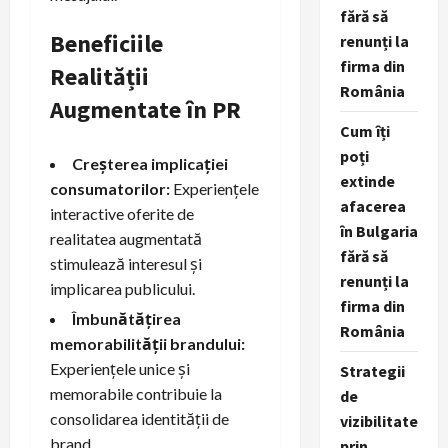
fără să
Beneficiile
renunți la
firma din
Realității
România
Augmentate în PR
Cum îți
poți
Creșterea implicației
extinde
consumatorilor:
Experiențele
afacerea
interactive oferite de
în Bulgaria
realitatea augmentată
fără să
stimulează interesul și
renunți la
implicarea publicului.
firma din
Îmbunătățirea
România
memorabilității brandului:
Experiențele unice și
Strategii
memorabile contribuie la
de
consolidarea identității de
vizibilitate
brand.
prin