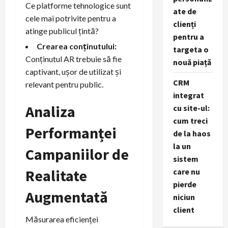
Ce platforme tehnologice sunt
ate de
cele mai potrivite pentru a
clienți
atinge publicul țintă?
pentru a
Crearea conținutului:
targeta o
Conținutul AR trebuie să fie
nouă piață
captivant, ușor de utilizat și
CRM
relevant pentru public.
integrat
Analiza
cu site-ul:
cum treci
Performanței
de la haos
la un
Campaniilor de
sistem
Realitate
care nu
pierde
Augmentată
niciun
client
Măsurarea eficienței