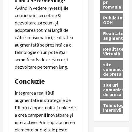
viabilă pe termen lung?
pr
romania
Având în vedere investițiile
continue în cercetare și
Publicitate
OOH
dezvoltare, precum și
adoptarea tot mai largă de
Realitatea
către consumatori, realitatea
augmentată
augmentată se prezintă ca o
Realitatea
tehnologie cu un potențial
Virtuală
semnificativ de creștere și
site
dezvoltare pe termen lung.
comunicate
de presa
Concluzie
site uri
comunicate
Integrarea realității
de presa
augmentate în strategiile de
Tehnologie
PR oferă oportunități unice de
imersivă
a crea campanii inovatoare și
interactive. Prin suprapunerea
elementelor digitale peste