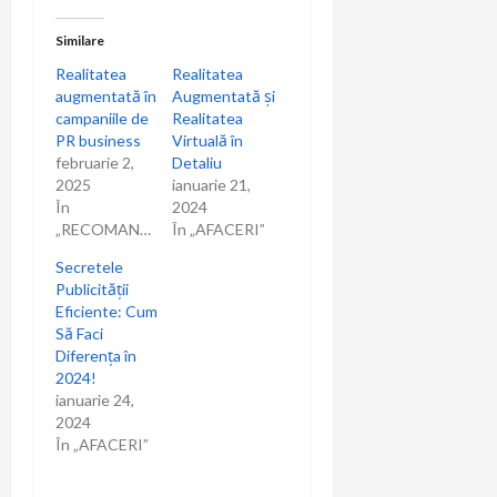
Similare
Realitatea
Realitatea
augmentată în
Augmentată și
campaniile de
Realitatea
PR business
Virtuală în
februarie 2,
Detaliu
2025
ianuarie 21,
În
2024
„RECOMANDARI”
În „AFACERI”
Secretele
Publicității
Eficiente: Cum
Să Faci
Diferența în
2024!
ianuarie 24,
2024
În „AFACERI”