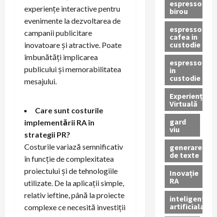
espressor
experiențe interactive pentru
birou
evenimente la dezvoltarea de
espressor
campanii publicitare
cafea in
custodie
inovatoare și atractive. Poate
îmbunătăți implicarea
espressor
publicului și memorabilitatea
in
custodie
mesajului.
Experiență
Virtuală
Care sunt costurile
gard
implementării RA în
viu
strategii PR?
Costurile variază semnificativ
generare
de texte
în funcție de complexitatea
proiectului și de tehnologiile
Inovație
RA
utilizate. De la aplicații simple,
relativ ieftine, până la proiecte
inteligenta
artificiala
complexe ce necesită investiții