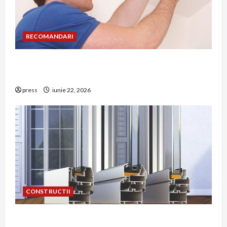
RECOMANDARI
Unde trebuie montat corect detectorul de GPL
într-o bucătărie
press
iunie 22, 2026
CONSTRUCTII
De ce a devenit tâmplăria din aluminiu o