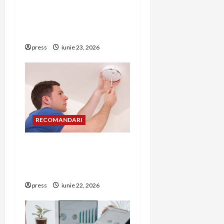
simptome de alarmă și
i
riscuri dacă amâni
operația
o
press
iunie 23, 2026
n
RECOMANDARI
Unde trebuie montat
corect detectorul de GPL
într-o bucătărie
press
iunie 22, 2026