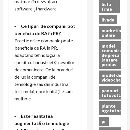
mai mari în dezvoltare
lista
software și hardware.
frme
livada
Ce tipuri de companii pot
marketing
beneficia de RA în PR?
online
Practic orice companie poate
model
beneficia de RA în PR,
comunicat
de presa
adaptând tehnologia la
lansare
specificul industriei și nevoilor
produs
de comunicare. De la branduri
model de
de lux la companii de
videochat
tehnologie sau din industria
panouri
turismului, oportunitățile sunt
fotovoltaice
multiple.
plante
agatatoare
Este realitatea
pr
augmentată o tehnologie