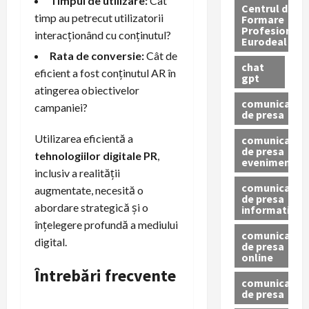
Timpul de utilizare:
Cât
Centrul de
timp au petrecut utilizatorii
Formare
Profesionala
interacționând cu conținutul?
Eurodeal
Rata de conversie:
Cât de
chat
eficient a fost conținutul AR în
gpt
atingerea obiectivelor
comunicat
campaniei?
de presa
Utilizarea eficientă a
comunicat
de presa
tehnologiilor digitale PR
,
eveniment
inclusiv a realității
comunicat
augmentate, necesită o
de presa
abordare strategică și o
informativ
înțelegere profundă a mediului
comunicat
digital.
de presa
online
Întrebări frecvente
comunicate
de presa