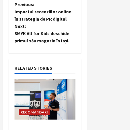
P
Previous:
Impactul recenziilor online
o
în strategia de PR digital
Next:
s
SMYK All for Kids deschide
t
primul său magazin în Iași.
n
a
RELATED STORIES
v
i
g
RECOMANDARI
a
t
Hernia strangulată: