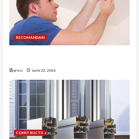
RECOMANDARI
Unde trebuie montat corect detectorul de GPL
într-o bucătărie
press
iunie 22, 2026
CONSTRUCTII