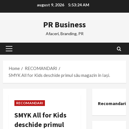
Skip
august 9, 2026
5:53:25 AM
to
content
PR Business
Afaceri, Branding, PR
Primary
Menu
Home
RECOMANDARI
SMYK All for Kids deschide primul său magazin în Iași.
Recomandari
RECOMANDARI
SMYK All for Kids
deschide primul