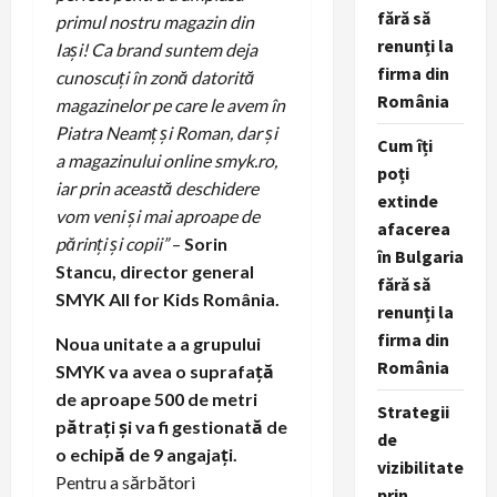
fără să
primul nostru magazin din
renunți la
Iași! Ca brand suntem deja
firma din
cunoscuți în zonă datorită
România
magazinelor pe care le avem în
Piatra Neamț și Roman, dar și
Cum îți
a magazinului online smyk.ro,
poți
iar prin această deschidere
extinde
vom veni și mai aproape de
afacerea
părinți și copii”
–
Sorin
în Bulgaria
Stancu, director general
fără să
SMYK All for Kids România.
renunți la
firma din
Noua unitate a a grupului
România
SMYK va avea o suprafață
de aproape 500 de metri
Strategii
pătrați și va fi gestionată de
de
o echipă de 9 angajați.
vizibilitate
Pentru a sărbători
prin