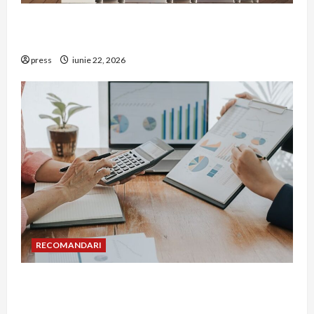
De ce a devenit tâmplăria din aluminiu o
opțiune aleasă adesea în construcțiile premium
press
iunie 22, 2026
RECOMANDARI
Cum îți poți extinde afacerea în Bulgaria fără să
renunți la firma din România