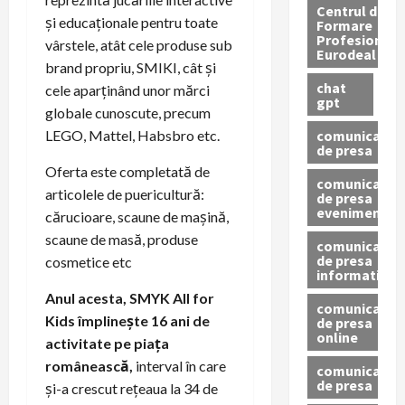
Centrul de
și educaționale pentru toate
Formare
Profesionala
vârstele, atât cele produse sub
Eurodeal
brand propriu, SMIKI, cât și
chat
cele aparținând unor mărci
gpt
globale cunoscute, precum
comunicat
LEGO, Mattel, Habsbro etc.
de presa
Oferta este completată de
comunicat
articolele de puericultură:
de presa
eveniment
cărucioare, scaune de mașină,
scaune de masă, produse
comunicat
de presa
cosmetice etc
informativ
Anul acesta, SMYK All for
comunicat
Kids împlinește 16 ani de
de presa
online
activitate pe piața
românească,
interval în care
comunicate
de presa
și-a crescut rețeaua la 34 de