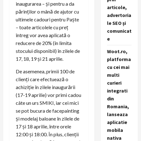
inaugurarea – și pentru a da
articole,
părinților o mână de ajutor cu
advertoria
ultimele cadouri pentru Paște
le SEO și
– toate articolele cu preț
comunicat
întreg vor avea aplicată o
e
reducere de 20% (în limita
stocului disponibil) în zilele de
Woot.ro,
17, 18, 19 și 21 aprilie.
platforma
cu cei mai
De asemenea, primii 100 de
multi
clienți care efectuează o
curieri
achiziție în zilele inaugurării
integrati
(17-19 aprilie) vor primi cadou
din
câte un urs SMIKI, iar cei mici
Romania,
se pot bucura de facepainting
lanseaza
și modelaj baloane în zilele de
aplicatie
17 și 18 aprilie, între orele
mobila
12:00 și 18:00. În plus, clienții
nativa