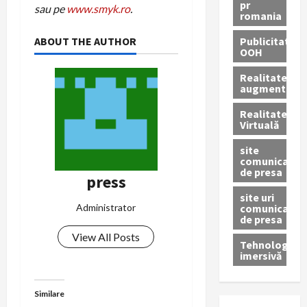
pr
sau pe
www.smyk.ro
.
romania
Publicitate
ABOUT THE AUTHOR
OOH
Realitatea
augmentată
Realitatea
Virtuală
site
comunicate
de presa
press
site uri
comunicate
Administrator
de presa
View All Posts
Tehnologie
imersivă
Similare