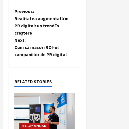
P
Previous:
Realitatea augmentată în
o
PR digital: un trend în
creștere
s
Next:
t
Cum să măsori ROI-ul
campaniilor de PR digital
n
a
RELATED STORIES
v
i
g
a
RECOMANDARI