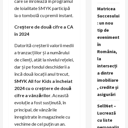
care se înrolează în programul
de loialitate SMYK participă
Matricea
la o tombolă cu premii instant.
Succesului
: un nou
Creștere de două cifre a CA
tip de
în 2024
eveniment
în
Datorită creșterii valorii medii
România,
a tranzacțiilor și a numărului
la
de clienți, atât la nivelul rețelei,
intersecți
dar și pe fondul deschiderii a
a dintre
încă două locații anul trecut,
imobiliare
SMYK All for Kids a încheiat
, credite și
2024 cu o creștere de două
asigurări
cifre a vânzărilor
. Această
evoluție a fost susținută, în
SellNet –
principal, de vânzările
Lucrează
înregistrate în magazinele cu
cu liste
vechime de cel puțin un an.
personaliz