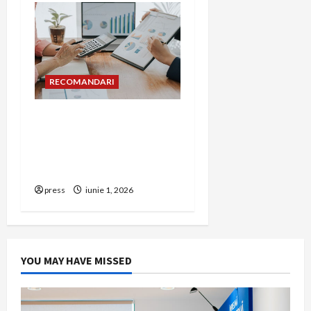
RECOMANDARI
Cum îți poți extinde
afacerea în Bulgaria fără
să renunți la firma din
România
press
iunie 1, 2026
YOU MAY HAVE MISSED