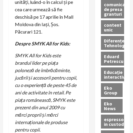
unități, luând-o în calcul și pe
comunicate
de presa
cea care urmează să fie
granturi
deschisă pe 17 aprilie în Mall
Moldova din Iași, Șos.
content
unic
Păcurari 121.
Diferențe
Despre SMYK All for Kids:
Tehnologice
SMYK All for Kids este
Eduard
Petrescu
brandul lider pe piața
poloneză de îmbrăcăminte,
Educație
interactivă
jucării și accesorii pentru copii,
cu o experiență de peste 45 de
Eko
Group
ani de activitate în retail. Pe
piața românească, SMYK este
Eko
prezent din anul 2009 cu
News
mărci proprii și mărci
espressoare
internaționale de produse
in custodie
pentru copii.