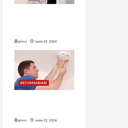
t
Hernia strangulată:
i
simptome de alarmă și
riscuri dacă amâni
o
operația
n
press
iunie 23, 2026
RECOMANDARI
Unde trebuie montat
corect detectorul de GPL
într-o bucătărie
press
iunie 22, 2026