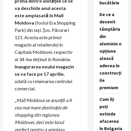
prima dintre unitățile ce se
bucătărie
va deschide anul acesta
De ce a
este amplasată în Mall
devenit
Moldova
(fostul Era Shopping
tâmplăria
Park) din Iași, Șos. Păcurari
din
121. Acesta este primul
aluminiu o
magazin al retailerului în
opțiune
Capitala Moldovei, respectiv
aleasă
al 34-lea deținut în România.
adesea în
Inaugurarea noului magazin
construcți
se va face pe 17 aprilie,
ile
odată cu relansarea centrului
premium
comercial.
Cum îți
„Mall Moldova se anunță a fi
poți
cea mai mare destinație de
extinde
shopping din regiunea
afacerea
Moldovei, deci este locul
în Bulgaria
perfect pentru a amplasa