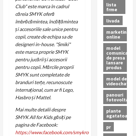
lista
Club" este marca în cadrul
frme
căreia SMYK oferă
livada
îmbrăcămintea, încălțămintea
și accesoriile sale unice pentru
marketing
online
copii, create de echipa sa de
designeri in-house. "Smiki"
model
este marca proprie SMYK
comunicat
de presa
pentru jucării și accesorii
lansare
pentru copii. Mărcile proprii
produs
SMYK sunt completate de
model de
branduri terțe, recunoscute
videochat
internaţional, cum ar fi Lego,
panouri
Hasbro și Mattel.
fotovoltaice
Mai multe detalii despre
plante
agatatoare
SMYK All for Kids găsiți pe
pagina de Facebook:
pr
https://www.facebook.com/smykro