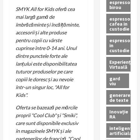
espressor
birou
SMYK All for Kids oferă cea
mai largă gamă de
espressor
cafea in
îmbrăcăminte și încălțăminte,
custodie
accesorii și alte produse
espressor
pentru copii cu vârste
in
cuprinse între 0-14 ani. Unul
custodie
dintre punctele forte ale
Experiență
lanțului este disponibilitatea
Virtuală
tuturor produselor pe care
gard
copiii le doresc și au nevoie
viu
într-un singur loc, "All for
generare
Kids".
de texte
Oferta se bazează pe mărcile
Inovație
proprii "Cool Club" și "Smiki",
RA
care sunt disponibile exclusiv
inteligenta
în magazinele SMYK și ale
artificiala
partenerilor de franciză. "Cool