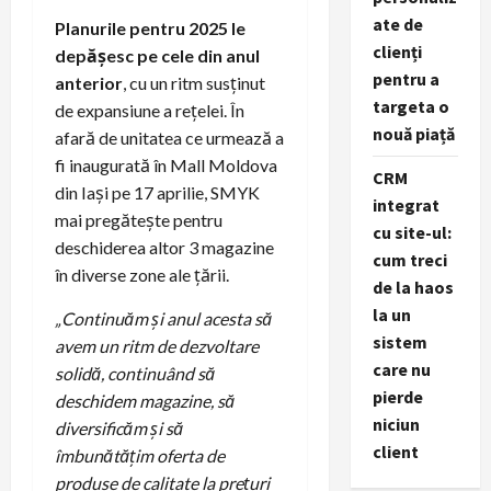
ate de
Planurile pentru 2025 le
clienți
depășesc pe cele din anul
pentru a
anterior
, cu un ritm susținut
targeta o
de expansiune a rețelei. În
nouă piață
afară de unitatea ce urmează a
fi inaugurată în Mall Moldova
CRM
din Iași pe 17 aprilie, SMYK
integrat
mai pregătește pentru
cu site-ul:
deschiderea altor 3 magazine
cum treci
în diverse zone ale țării.
de la haos
la un
„Continuăm și anul acesta să
sistem
avem un ritm de dezvoltare
care nu
solidă, continuând să
pierde
deschidem magazine, să
niciun
diversificăm și să
client
îmbunătățim oferta de
produse de calitate la prețuri