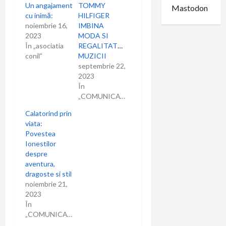
Un angajament
TOMMY
Mastodon
cu inimă:
HILFIGER
noiembrie 16,
IMBINA
2023
MODA SI
În „asociatia
REGALITATEA
conil”
MUZICII
septembrie 22,
2023
În
„COMUNICAT”
Calatorind prin
viata:
Povestea
Ionestilor
despre
aventura,
dragoste si stil
noiembrie 21,
2023
În
„COMUNICAT”