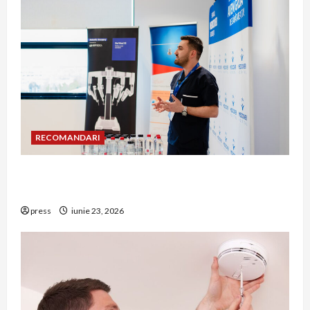
RECOMANDARI
Hernia strangulată: simptome de alarmă și
riscuri dacă amâni operația
press
iunie 23, 2026