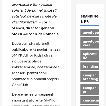
avantajoase, într-o gamă
suficient de extinsă încât să
satisfacă nevoile variate ale
BRANDING
& PR
clienților noștri” –
Sorin
Stancu, director general
anvelope
SMYK All for Kids România.
anvelope
După cum și-a obișnuit
vara
publicul, oferta noului magazin
Aplicații
SMYK All for Kids Iași va
RA
include articole de
branding
îmbrăcăminte, încălțăminte și
accesorii pentru copii
campanii
branding
realizate sub brandul propriu –
Cool Club.
campanii
pr
De asemenea, un segment
cauciucuri
important al ofertei SMYK îl
reprezintă jucăriile interactive