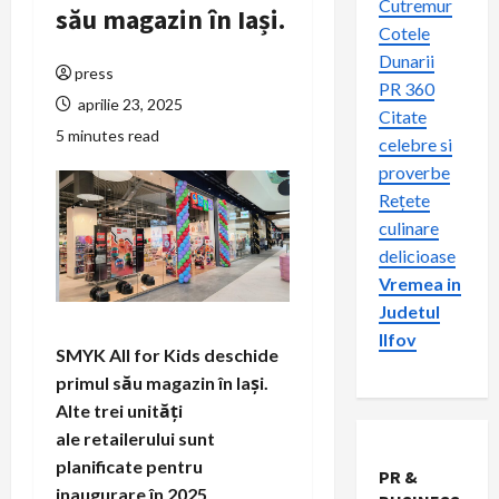
Cutremur
său magazin în Iași.
Cotele
Dunarii
press
PR 360
aprilie 23, 2025
Citate
5 minutes read
celebre si
proverbe
Rețete
culinare
delicioase
Vremea in
Judetul
Ilfov
SMYK All for Kids deschide
primul său magazin în Iași.
Alte trei unități
ale retailerului sunt
planificate pentru
PR &
inaugurare în 2025