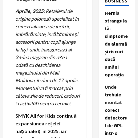
BUSINESS
Aprilie, 2025:
Retailerul de
Hernia
origine poloneză specializat în
strangula
comercializarea de jucării,
tă:
îmbrăcăminte, încălțăminte și
simptome
accesorii pentru copii ajunge
de alarmă
la Iași, unde inaugurează al
și riscuri
34-lea magazin din rețea
dacă
odată cu deschiderea
amâni
magazinului din Mall
operația
Moldova, în data de 17 aprilie.
Unde
Momentul va fi marcat prin
trebuie
câteva zile de reduceri, cadouri
montat
și activități pentru cei mici.
corect
SMYK All for Kids continuă
detectoru
expansiunea rețelei
l de GPL
naționale și în 2025, iar
într-o