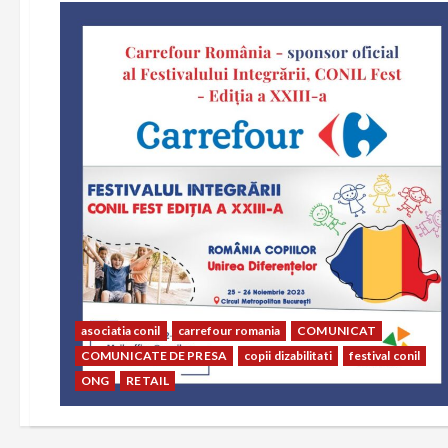
asociatia conil
carrefour romania
COMUNICAT
COMUNICATE DE PRESA
copii dizabilitati
festival conil
ONG
RETAIL