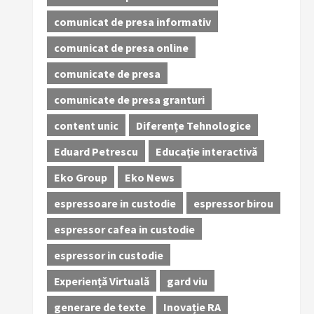
comunicat de presa informativ
comunicat de presa online
comunicate de presa
comunicate de presa granturi
content unic
Diferențe Tehnologice
Eduard Petrescu
Educație interactivă
Eko Group
Eko News
espressoare in custodie
espressor birou
espressor cafea in custodie
espressor in custodie
Experiență Virtuală
gard viu
generare de texte
Inovație RA