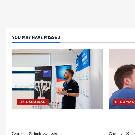
YOU MAY HAVE MISSED
RECOMANDARI
RECOMAN
Hernia strangulată: simptome de
Unde treb
alarmă și riscuri dacă amâni operația
detectorul
press
iunie 23, 2026
press
iu