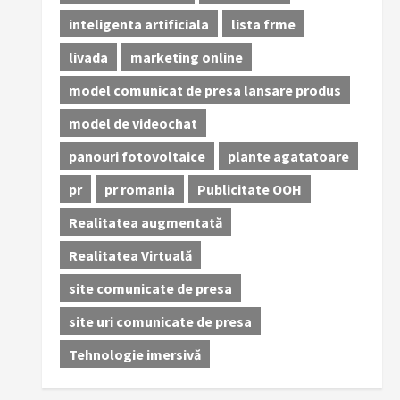
inteligenta artificiala
lista frme
livada
marketing online
model comunicat de presa lansare produs
model de videochat
panouri fotovoltaice
plante agatatoare
pr
pr romania
Publicitate OOH
Realitatea augmentată
Realitatea Virtuală
site comunicate de presa
site uri comunicate de presa
Tehnologie imersivă