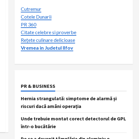
Cutremur
Cotele Dunarii
PR 360
Citate celebre si proverbe
Rețete culinare delicioase
Vremea in Judetul Ilfov
PR & BUSINESS
Hernia strangulată: simptome de alarmă și
riscuri dacă amâni operația
Unde trebuie montat corect detectorul de GPL
într-o bucătărie
De ce a devenit tâmplăria din aluminiu o