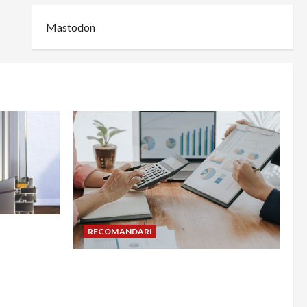
Mastodon
din
RECOMANDARI
adesea în
Cum îți poți extinde afacerea în
Bulgaria fără să renunți la firma din
România