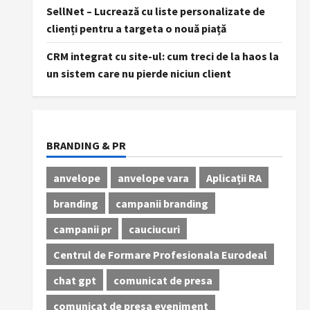
SellNet – Lucrează cu liste personalizate de
clienți pentru a targeta o nouă piață
CRM integrat cu site-ul: cum treci de la haos la
un sistem care nu pierde niciun client
BRANDING & PR
anvelope
anvelope vara
Aplicații RA
branding
campanii branding
campanii pr
cauciucuri
Centrul de Formare Profesionala Eurodeal
chat gpt
comunicat de presa
comunicat de presa eveniment