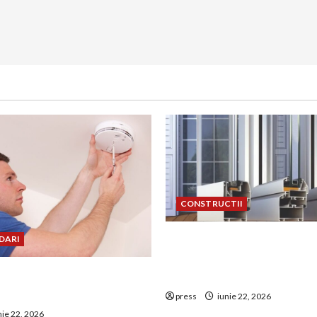
CONSTRUCTII
De ce a devenit tâmplăria 
DARI
aluminiu o opțiune aleasă 
uie montat corect
construcțiile premium
 de GPL într-o bucătărie
press
iunie 22, 2026
nie 22, 2026