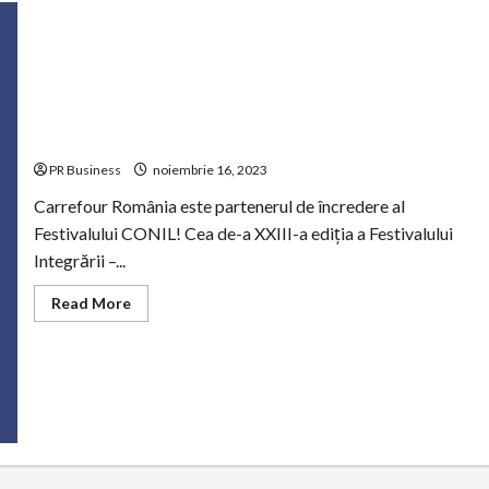
Un angajament cu inimă:
PR Business
noiembrie 16, 2023
Carrefour România este partenerul de încredere al
Festivalului CONIL! Cea de-a XXIII-a ediția a Festivalului
Integrării –...
Read
Read More
more
about
Un
angajament
cu
inimă: