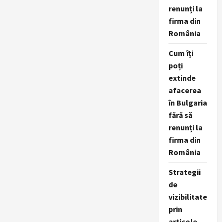
renunți la
firma din
România
Cum îți
poți
extinde
afacerea
în Bulgaria
fără să
renunți la
firma din
România
Strategii
de
vizibilitate
prin
articole,