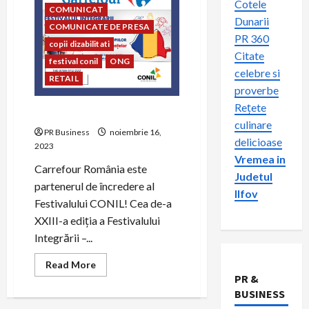
Cotele
COMUNICAT
Dunarii
COMUNICATE DE PRESA
PR 360
copii dizabilitati
Citate
festival conil
ONG
celebre si
RETAIL
proverbe
Rețete
Un angajament cu inimă:
culinare
PR Business
noiembrie 16,
delicioase
2023
Vremea in
Carrefour România este
Judetul
partenerul de încredere al
Ilfov
Festivalului CONIL! Cea de-a
XXIII-a ediția a Festivalului
Integrării –...
Read
Read More
more
PR &
about
Un
BUSINESS
angajament