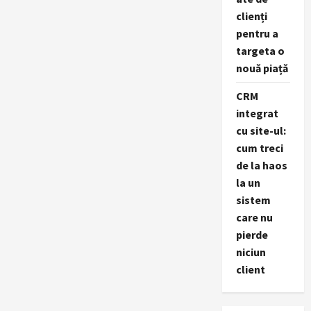
clienți
pentru a
targeta o
nouă piață
CRM
integrat
cu site-ul:
cum treci
de la haos
la un
sistem
care nu
pierde
niciun
client