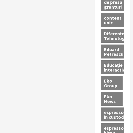
de presa
granturi
content
unic
Diferențe
Tehnologice
Eduard
Petrescu
Educație
interactivă
Eko
Group
Eko
News
espressoare
in custodie
espressor
birou