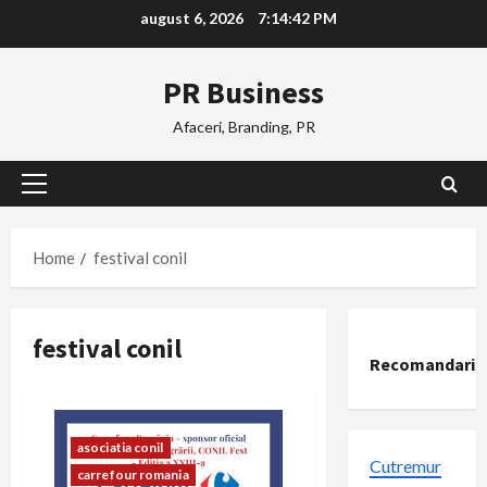
Skip
august 6, 2026
7:14:43 PM
to
content
PR Business
Afaceri, Branding, PR
Primary
Menu
Home
festival conil
festival conil
Recomandari
asociatia conil
Cutremur
carrefour romania