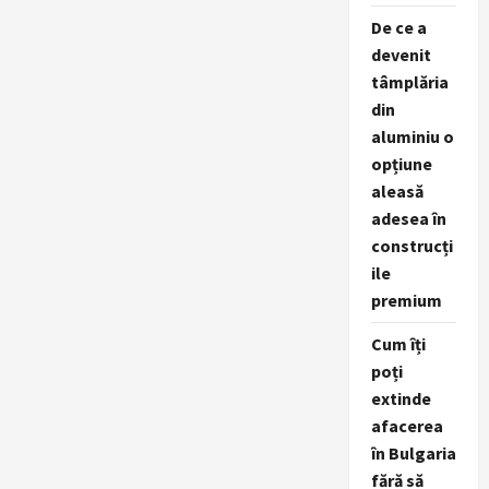
De ce a
devenit
tâmplăria
din
aluminiu o
opțiune
aleasă
adesea în
construcți
ile
premium
Cum îți
poți
extinde
afacerea
în Bulgaria
fără să