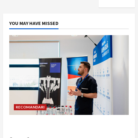
YOU MAY HAVE MISSED
RECOMANDARI
Hernia strangulată: simptome de alarmă și
riscuri dacă amâni operația