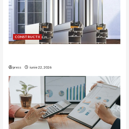
CONSTRUCTII
De ce a devenit tâmplăria din aluminiu o
opțiune aleasă adesea în construcțiile premium
press
iunie 22, 2026