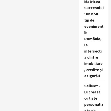
Matricea
Succesului
: un nou
tip de
eveniment
în
România,
la
intersecți
a dintre
imobiliare
, credite și
asigurări
SellNet –
Lucrează
cu liste
personaliz
ate de