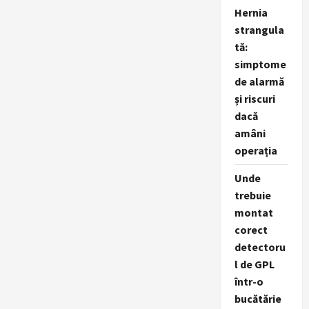
cu
Hernia
inimă:
strangula
tă:
simptome
de alarmă
și riscuri
dacă
amâni
operația
Unde
trebuie
montat
corect
detectoru
l de GPL
într-o
bucătărie