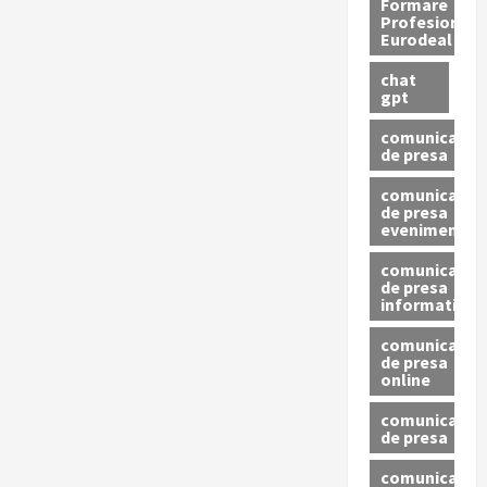
Formare
Profesionala
Eurodeal
chat
gpt
comunicat
de presa
comunicat
de presa
eveniment
comunicat
de presa
informativ
comunicat
de presa
online
comunicate
de presa
comunicate