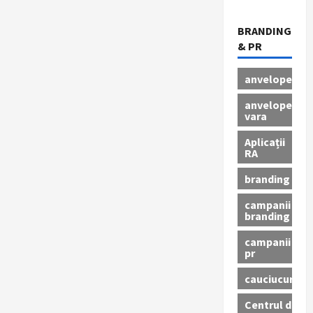
BRANDING
& PR
anvelope
anvelope
vara
Aplicații
RA
branding
campanii
branding
campanii
pr
cauciucuri
Centrul de