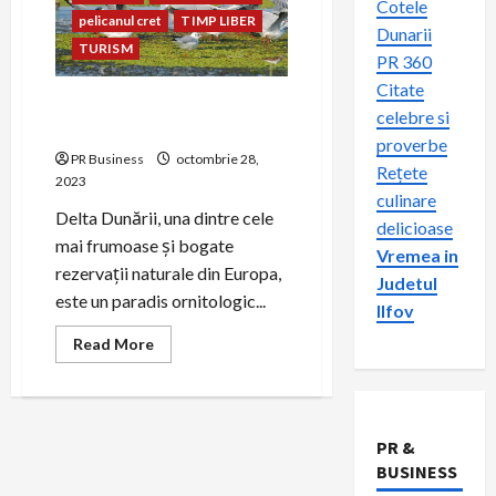
Cotele
pelicanul cret
TIMP LIBER
Dunarii
TURISM
PR 360
Citate
Ce specii de păsări pot fi
celebre si
observate în Delta Dunării?
proverbe
PR Business
octombrie 28,
Rețete
2023
culinare
Delta Dunării, una dintre cele
delicioase
mai frumoase și bogate
Vremea in
rezervații naturale din Europa,
Judetul
este un paradis ornitologic...
Ilfov
Read
Read More
more
about
Ce
specii
de
păsări
PR &
pot
fi
BUSINESS
observate