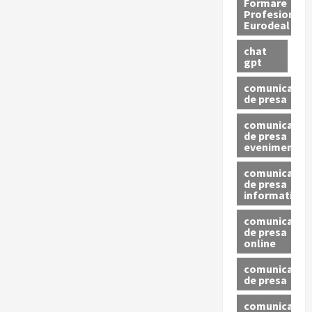
Formare
Profesionala
Eurodeal
chat
gpt
comunicat
de presa
comunicat
de presa
eveniment
comunicat
de presa
informativ
comunicat
de presa
online
comunicate
de presa
comunicate