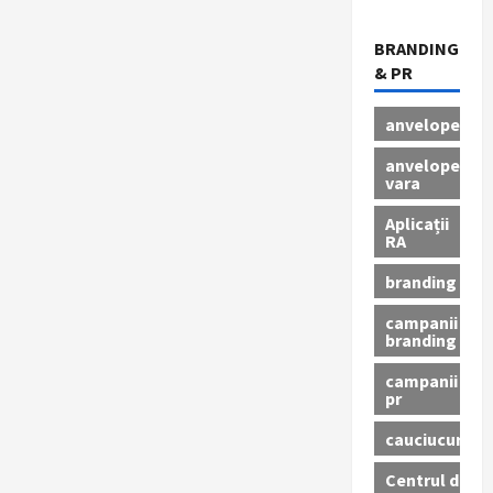
BRANDING
& PR
anvelope
anvelope
vara
Aplicații
RA
branding
campanii
branding
campanii
pr
cauciucuri
Centrul de