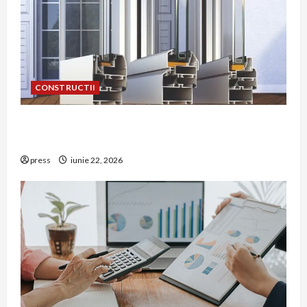
CONSTRUCTII
De ce a devenit tâmplăria din aluminiu o
opțiune aleasă adesea în construcțiile premium
press
iunie 22, 2026