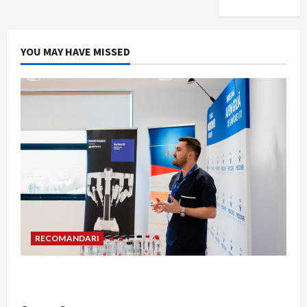
YOU MAY HAVE MISSED
RECOMANDARI
Hernia strangulată: simptome de alarmă și
riscuri dacă amâni operația