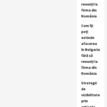
renunți la
firma din
România
Cum îți
poți
extinde
afacerea
în Bulgaria
fără să
renunți la
firma din
România
Strategii
de
vizibilitate
prin
articole,