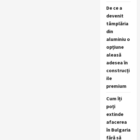
De ce a
devenit
tâmplăria
din
aluminiu o
opțiune
aleasă
adesea în
construcți
ile
premium
Cum îți
poți
extinde
afacerea
în Bulgaria
fără să