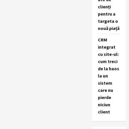
clienți
pentru a
targeta o
nouă piață
CRM
integrat
cu site-ul:
cum treci
de la haos
la un
sistem
care nu
pierde
niciun
client