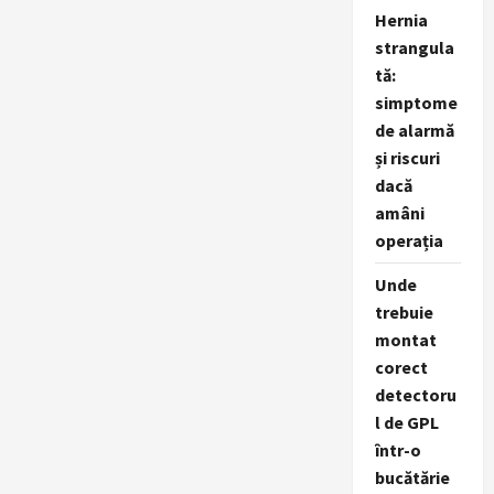
în
Delta
Hernia
Dunării?
strangula
tă:
simptome
de alarmă
și riscuri
dacă
amâni
operația
Unde
trebuie
montat
corect
detectoru
l de GPL
într-o
bucătărie