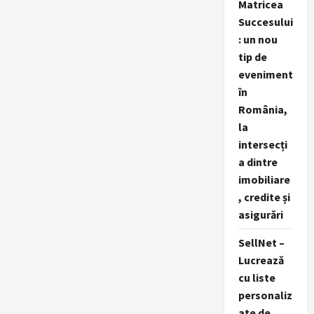
Matricea
Succesului
: un nou
tip de
eveniment
în
România,
la
intersecți
a dintre
imobiliare
, credite și
asigurări
SellNet –
Lucrează
cu liste
personaliz
ate de