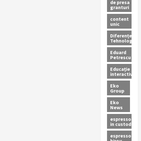
de presa
granturi
content
unic
Diferențe
Tehnologice
Eduard
Petrescu
Educație
interactivă
Eko
Group
Eko
News
espressoare
in custodie
espressor
birou