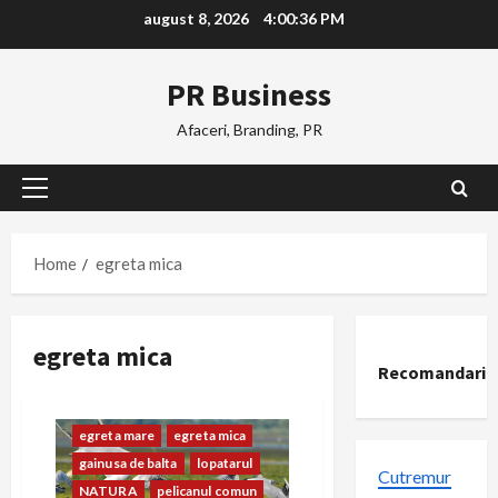
Skip
august 8, 2026
4:00:37 PM
to
content
PR Business
Afaceri, Branding, PR
Primary
Menu
Home
egreta mica
egreta mica
Recomandari
codalbul
COMUNICAT
corcodelul mare
egreta mare
egreta mica
gainusa de balta
lopatarul
Cutremur
NATURA
pelicanul comun