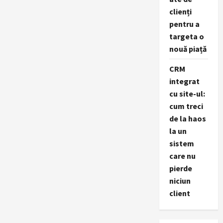
clienți
pentru a
targeta o
nouă piață
CRM
integrat
cu site-ul:
cum treci
de la haos
la un
sistem
care nu
pierde
niciun
client