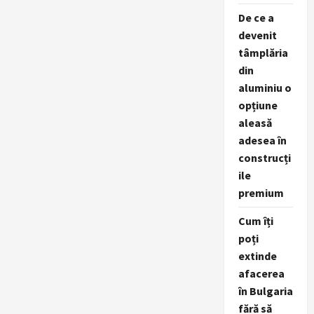
De ce a
devenit
tâmplăria
din
aluminiu o
opțiune
aleasă
adesea în
construcți
ile
premium
Cum îți
poți
extinde
afacerea
în Bulgaria
fără să