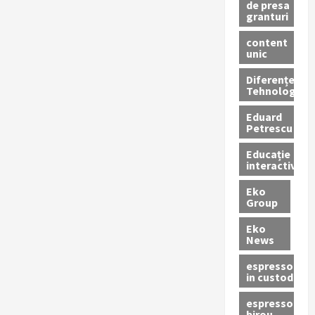
de presa
granturi
content
unic
Diferențe
Tehnologice
Eduard
Petrescu
Educație
interactivă
Eko
Group
Eko
News
espressoare
in custodie
espressor
birou