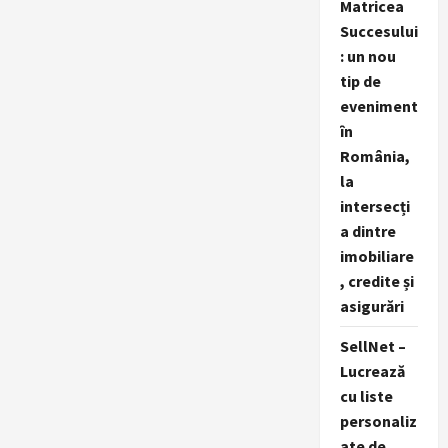
Matricea
Succesului
: un nou
tip de
eveniment
în
România,
la
intersecți
a dintre
imobiliare
, credite și
asigurări
SellNet –
Lucrează
cu liste
personaliz
ate de