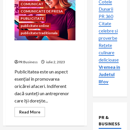
Cotele
COMUNICAT
Dunarii
COMUNICATE DE PRESA
PR 360
PUBLICITATE
Citate
publicitate online
celebre si
publicitate traditionala
proverbe
Rețete
Publicitate online sau
culinare
publicitate tradițională?
delicioase
PR Business
iulie 2, 2023
Vremea in
Publicitatea este un aspect
Judetul
esențial în promovarea
Ilfov
oricărei afaceri. Indiferent
dacă sunteți un antreprenor
care își dorește...
Read
Read More
more
PR &
about
BUSINESS
Publicitate
online