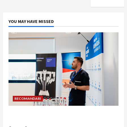
YOU MAY HAVE MISSED
RECOMANDARI
Hernia strangulată: simptome de alarmă și
riscuri dacă amâni operația