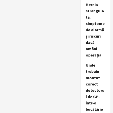
sau
Hernia
publicitate
tradițională?
strangula
tă:
simptome
de alarmă
și riscuri
dacă
amâni
operația
Unde
trebuie
montat
corect
detectoru
l de GPL
într-o
bucătărie