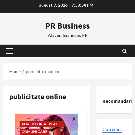
Skip
august 7, 2026
7:53:54 PM
to
content
PR Business
Afaceri, Branding, PR
Primary
Menu
Home
publicitate online
publicitate online
Recomandari
ADVERTORIAL PLATIT
Cutremur
COMUNICARE