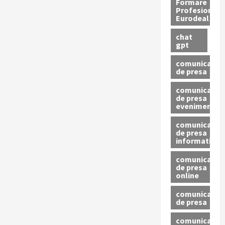
Formare
Profesionala
Eurodeal
chat
gpt
comunicat
de presa
comunicat
de presa
eveniment
comunicat
de presa
informativ
comunicat
de presa
online
comunicate
de presa
comunicate