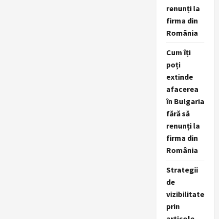
renunți la
firma din
România
Cum îți
poți
extinde
afacerea
în Bulgaria
fără să
renunți la
firma din
România
Strategii
de
vizibilitate
prin
articole,