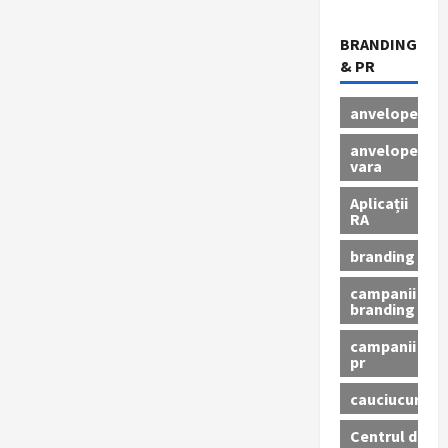
BRANDING
& PR
anvelope
anvelope
vara
Aplicații
RA
branding
campanii
branding
campanii
pr
cauciucuri
Centrul de