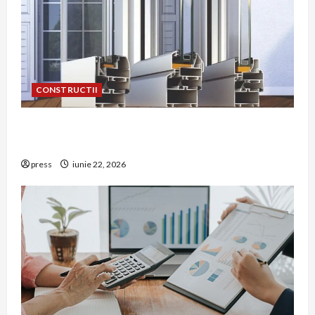
CONSTRUCTII
De ce a devenit tâmplăria din aluminiu o
opțiune aleasă adesea în construcțiile premium
press
iunie 22, 2026