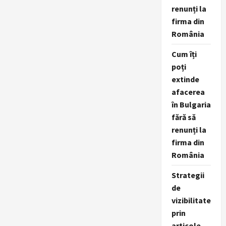
renunți la
firma din
România
Cum îți
poți
extinde
afacerea
în Bulgaria
fără să
renunți la
firma din
România
Strategii
de
vizibilitate
prin
articole,