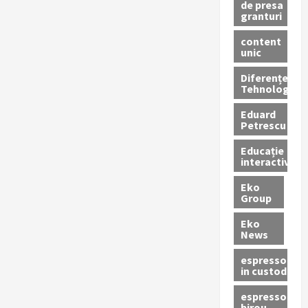
de presa
granturi
content
unic
Diferențe
Tehnologice
Eduard
Petrescu
Educație
interactivă
Eko
Group
Eko
News
espressoare
in custodie
espressor
birou