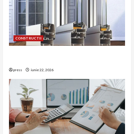
CONSTRUCTII
De ce a devenit tâmplăria din aluminiu o
opțiune aleasă adesea în construcțiile premium
press
iunie 22, 2026