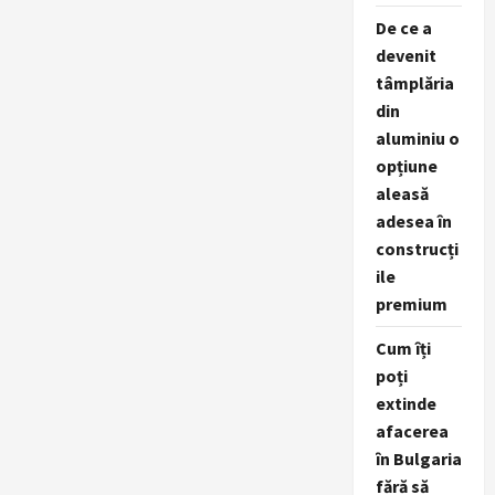
De ce a
devenit
tâmplăria
din
aluminiu o
opțiune
aleasă
adesea în
construcți
ile
premium
Cum îți
poți
extinde
afacerea
în Bulgaria
fără să