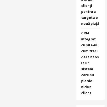
clienți
pentru a
targeta o
nouă piață
CRM
integrat
cu site-ul:
cum treci
de la haos
la un
sistem
care nu
pierde
niciun
client