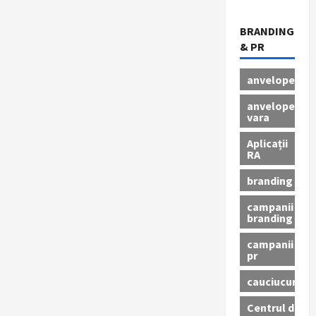
BRANDING
& PR
anvelope
anvelope
vara
Aplicații
RA
branding
campanii
branding
campanii
pr
cauciucuri
Centrul de