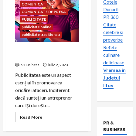
Cotele
COMUNICAT
Dunarii
COMUNICATE DE PRESA
PR 360
PUBLICITATE
Citate
publicitate online
celebre si
publicitate traditionala
proverbe
Rețete
Publicitate online sau
culinare
publicitate tradițională?
delicioase
PR Business
iulie 2, 2023
Vremea in
Publicitatea este un aspect
Judetul
esențial în promovarea
Ilfov
oricărei afaceri. Indiferent
dacă sunteți un antreprenor
care își dorește...
Read
Read More
more
PR &
about
BUSINESS
Publicitate
online