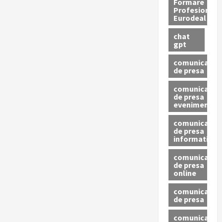
Formare
Profesionala
Eurodeal
chat
gpt
comunicat
de presa
comunicat
de presa
eveniment
comunicat
de presa
informativ
comunicat
de presa
online
comunicate
de presa
comunicate