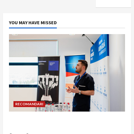
YOU MAY HAVE MISSED
RECOMANDARI
Hernia strangulată: simptome de alarmă și
riscuri dacă amâni operația