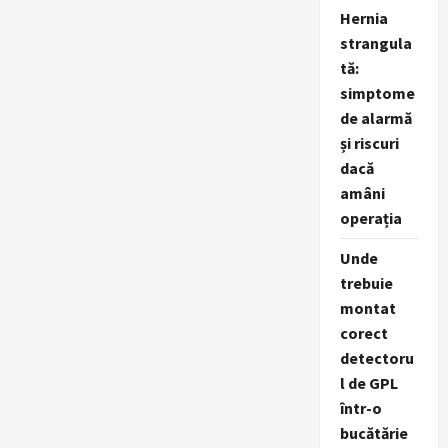
sau
Hernia
publicitate
tradițională?
strangula
tă:
simptome
de alarmă
și riscuri
dacă
amâni
operația
Unde
trebuie
montat
corect
detectoru
l de GPL
într-o
bucătărie