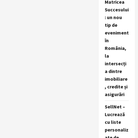
Matricea
Succesului
: un nou
tip de
eveniment
în
România,
la
intersecți
a dintre
imobiliare
, credite și
asigurări
SellNet –
Lucrează
cu liste
personaliz
ate de