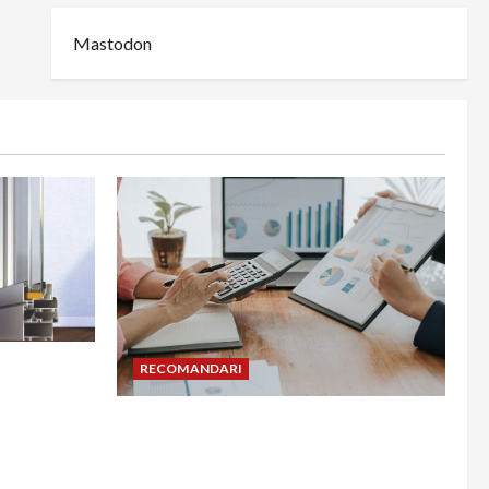
Mastodon
din
RECOMANDARI
adesea în
Cum îți poți extinde afacerea în
Bulgaria fără să renunți la firma din
România