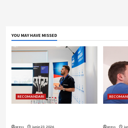
YOU MAY HAVE MISSED
RECOMANDARI
RECOMAN
Hernia strangulată: simptome de
Unde treb
alarmă și riscuri dacă amâni operația
detectorul
press
iunie 23, 2026
press
iu