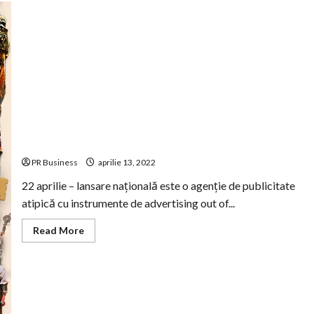
Vino să vezi prima parodie românească despre daci și
romani , “Secretul lui Zorillo”
PR Business
aprilie 13, 2022
22 aprilie – lansare națională este o agenție de publicitate
atipică cu instrumente de advertising out of...
Read
Read More
more
about
Vino
să
vezi
prima
parodie
românească