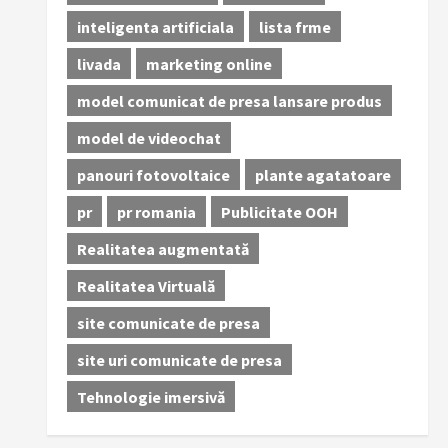
inteligenta artificiala
lista frme
livada
marketing online
model comunicat de presa lansare produs
model de videochat
panouri fotovoltaice
plante agatatoare
pr
pr romania
Publicitate OOH
Realitatea augmentată
Realitatea Virtuală
site comunicate de presa
site uri comunicate de presa
Tehnologie imersivă