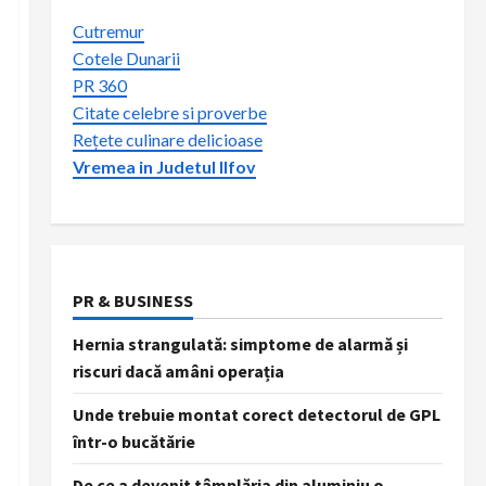
Cutremur
Cotele Dunarii
PR 360
Citate celebre si proverbe
Rețete culinare delicioase
Vremea in Judetul Ilfov
PR & BUSINESS
Hernia strangulată: simptome de alarmă și
riscuri dacă amâni operația
Unde trebuie montat corect detectorul de GPL
într-o bucătărie
De ce a devenit tâmplăria din aluminiu o