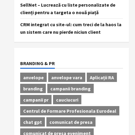
SellNet – Lucrează cu liste personalizate de
clienți pentru a targeta o nouă piață
CRM integrat cu site-ul: cum treci de la haos la
un sistem care nu pierde niciun client
BRANDING & PR
anvelope
anvelope vara
Aplicații RA
branding
campanii branding
campanii pr
cauciucuri
Centrul de Formare Profesionala Eurodeal
chat gpt
comunicat de presa
comunicat de presa eveniment