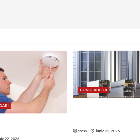
CONSTRUCTII
De ce a devenit tâmplăria 
DARI
aluminiu o opțiune aleasă 
uie montat corect
construcțiile premium
 de GPL într-o bucătărie
press
iunie 22, 2026
nie 22, 2026