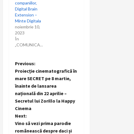
companiilor,
Digital Brain
Extension –
Minte Digitala
noiembrie 10,
2023
În
„COMUNICAT”
P
Previous:
Proiecție cinematografică în
o
mare SECRET pe 8 martie,
înainte de lansarea
s
națională din 22 aprilie –
t
Secretul lui Zorillo la Happy
Cinema
n
Next:
Vino să vezi prima parodie
a
românească despre daci și