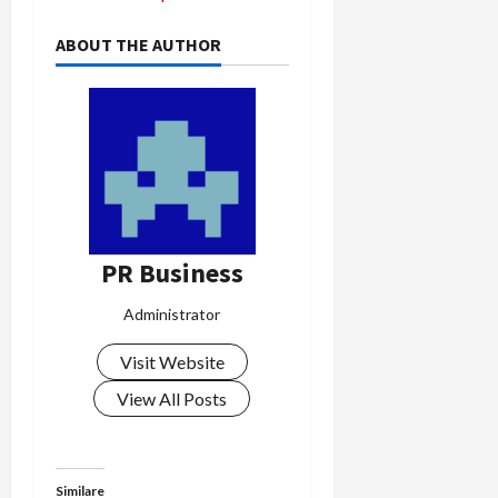
o
ABOUT THE AUTHOR
s
t
n
a
v
PR Business
i
Administrator
g
Visit Website
a
View All Posts
t
Similare