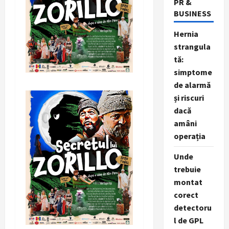
PR &
BUSINESS
Hernia
strangula
tă:
simptome
de alarmă
și riscuri
dacă
amâni
operația
Unde
trebuie
montat
corect
detectoru
l de GPL