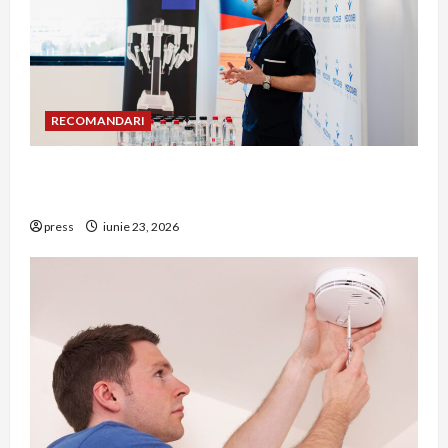
RECOMANDARI
Hernia strangulată: simptome de alarmă și
riscuri dacă amâni operația
press
iunie 23, 2026