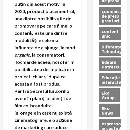
de presa
puțin din acest motiv, în
comunicate
2020, product placement-ul,
de presa
una dintre posibilitățile de
granturi
promovare pe care filmul o
content
conferă, este una dintre
unic
modalitățile cele mai
Diferențe
influente de a ajunge, în mod
Tehnologice
organic
, la consumatori.
Eduard
Tocmai de aceea, noi oferim
Petrescu
posibilitatea de implicare in
proiect, chiar și după ce
Educație
interactivă
acesta a fost produs.
Pentru Secretul lui Zorillo
Eko
Group
avem în plan și
proiecții de
film co-branduite
Eko
News
în orașele în care nu există
cinematografe, e o acțiune
espressoare
de marketing care aduce
in custodie