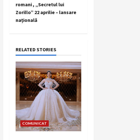
romani , „Secretul lui
v
Zorillo” 22 aprilie – lansare
i
națională
g
a
RELATED STORIES
t
i
o
n
COMUNICAT
Alegerea rochiei de