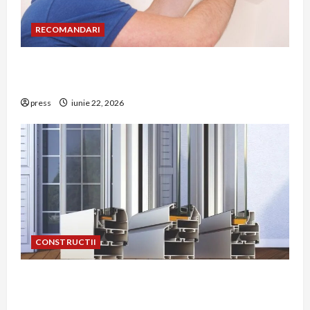
RECOMANDARI
Unde trebuie montat corect detectorul de GPL
într-o bucătărie
press
iunie 22, 2026
CONSTRUCTII
De ce a devenit tâmplăria din aluminiu o
opțiune aleasă adesea în construcțiile premium