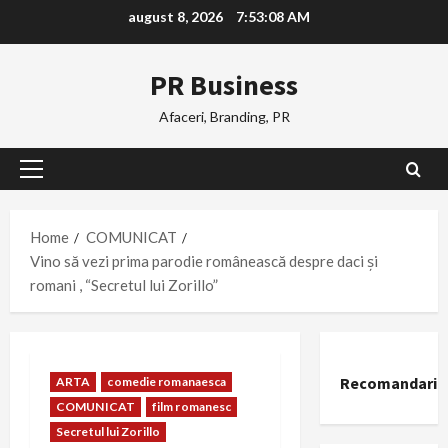
Skip
august 8, 2026
7:53:09 AM
to
content
PR Business
Afaceri, Branding, PR
Primary
Menu
Home
COMUNICAT
Vino să vezi prima parodie românească despre daci și
romani , “Secretul lui Zorillo”
Recomandari
ARTA
comedie romanaesca
COMUNICAT
film romanesc
Secretul lui Zorillo