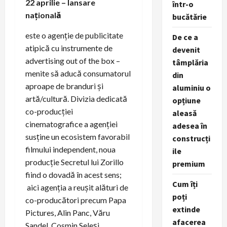
22 aprilie – lansare
într-o
națională
bucătărie
este o agenție de publicitate
De ce a
atipică cu instrumente de
devenit
advertising out of the box –
tâmplăria
menite să aducă consumatorul
din
aproape de branduri și
aluminiu o
artă/cultură. Divizia dedicată
opțiune
co-producției
aleasă
cinematografice a agenției
adesea în
susține un ecosistem favorabil
construcți
filmului independent, noua
ile
producție Secretul lui Zorillo
premium
fiind o dovadă în acest sens;
Cum îți
aici agenția a reușit alături de
poți
co-producători precum Papa
extinde
Pictures, Alin Panc, Văru
afacerea
Sandel, Cosmin Seleși,