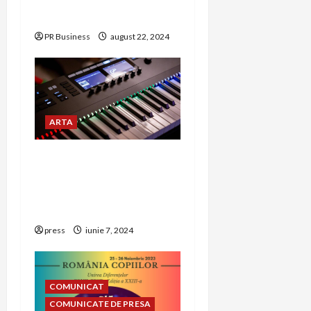
mireasă perfecte
PR Business
august 22, 2024
ARTA
5 motive pentru care
orga electronică este
alegerea perfectă pentru
orice muzician
press
iunie 7, 2024
COMUNICAT
COMUNICATE DE PRESA