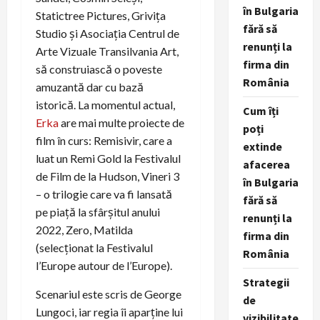
în Bulgaria
Statictree Pictures, Grivița
fără să
Studio și Asociația Centrul de
renunți la
Arte Vizuale Transilvania Art,
firma din
să construiască o poveste
România
amuzantă dar cu bază
istorică. La momentul actual,
Cum îți
Erka
are mai multe proiecte de
poți
film în curs: Remisivir, care a
extinde
luat un Remi Gold la Festivalul
afacerea
de Film de la Hudson, Vineri 3
în Bulgaria
– o trilogie care va fi lansată
fără să
pe piață la sfârșitul anului
renunți la
2022, Zero, Matilda
firma din
(selecționat la Festivalul
România
l’Europe autour de l’Europe).
Strategii
Scenariul este scris de George
de
Lungoci, iar regia îi aparține lui
vizibilitate