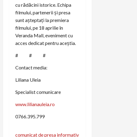
cu rădăcini istorice. Echipa
filmului, partenerii și presa
sunt așteptați la premiera
filmului, pe 18 aprilie în
Veranda Mall, eveniment cu
acces dedicat pentru aceștia.
# # #
Contact media:
Liliana Uleia
Specialist comunicare
www.lilianauleia.ro
0766.395.799
P
comunicat de presa informativ