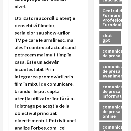
nivel.
Centrul de
Formare
Utilizatorii acordă o atenție
Profesionala
Eurodeal
deosebită filmelor,
serialelor sau show-urilor
chat
gpt
TV pe care le urmăresc, mai
ales în contextul actual cand
comunicat
petrecem mai mult timp în
de presa
casa. Este un adevăr
comunicat
incontestabil. Prin
de presa
eveniment
integrarea promovării prin
film în mixul de comunicare,
comunicat
de presa
brandurile pot capta
informativ
atenția utilizatorilor fără a-
i distrage pe aceștia de la
comunicat
de presa
obiectivul principal:
online
divertismentul. Potrivit unei
comunicate
analize Forbes.com, cel