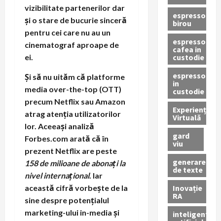
vizibilitate partenerilor dar
espressor
și o stare de bucurie sinceră
birou
pentru cei care nu au un
espressor
cinematograf aproape de
cafea in
custodie
ei.
espressor
Și să nu uităm că platforme
in
media over-the-top (OTT)
custodie
precum Netflix sau Amazon
Experiență
atrag atenția utilizatorilor
Virtuală
lor. Aceeași analiză
gard
Forbes.com arată că în
viu
prezent Netflix are peste
generare
158 de milioane de abonați la
de texte
nivel internațional
. Iar
Inovație
această cifră vorbește de la
RA
sine despre potențialul
marketing-ului in-media și
inteligenta