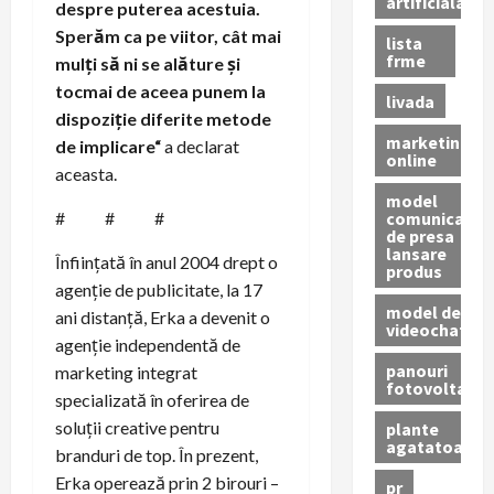
artificiala
despre puterea acestuia.
Sperăm ca pe viitor, cât mai
lista
frme
mulți să ni se alăture și
tocmai de aceea punem la
livada
dispoziție diferite metode
marketing
de implicare
“
a declarat
online
aceasta.
model
comunicat
# # #
de presa
lansare
Înființată în anul 2004 drept o
produs
agenție de publicitate, la 17
model de
ani distanță, Erka a devenit o
videochat
agenție independentă de
panouri
marketing integrat
fotovoltaice
specializată în oferirea de
soluții creative pentru
plante
agatatoare
branduri de top. În prezent,
Erka operează prin 2 birouri –
pr