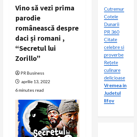
Vino să vezi prima
Cutremur
parodie
Cotele
Dunarii
românească despre
PR 360
daci și romani ,
Citate
“Secretul lui
celebre si
proverbe
Zorillo”
Rețete
culinare
PR Business
delicioase
aprilie 13, 2022
Vremea in
6 minutes read
Judetul
Ilfov