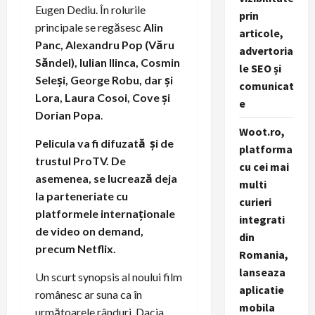
Eugen Dediu. În rolurile
prin
principale se regăsesc
Alin
articole,
Panc, Alexandru Pop (Văru
advertoria
Săndel), Iulian llinca, Cosmin
le SEO și
Seleși, George Robu, dar și
comunicat
Lora, Laura Cosoi, Cove și
e
Dorian Popa
.
Woot.ro,
Pelicula va fi difuzată și de
platforma
trustul ProTV. De
cu cei mai
asemenea, se lucrează deja
multi
la parteneriate cu
curieri
platformele internaționale
integrati
de video on demand,
din
precum Netflix.
Romania,
lanseaza
Un scurt synopsis al noului film
aplicatie
românesc ar suna ca în
mobila
următoarele rânduri. Dacia