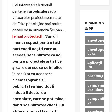
Cei interesați să devină
parteneri ai peliculei sau a
viitoarelor proiecții semnate
BRANDING
de Erka pot obține mai multe
& PR
detalii de la Ruxandra Șerban –
[email protected]
.
“Am un
anvelope
imens respect pentru toți
partenerii noștri care au
anvelope
vara
aceeași sensibilitate ca noi
pentru proiectele artistice
Aplicații
RA
și care doresc să se implice
în realizarea acestora,
branding
cinematografia și
campanii
publicitatea fiind două
branding
industrii destul de
campanii
apropiate, care se pot mixa,
pr
dând posibilitatea clientului
să fie propulsat la un alt
cauciucuri