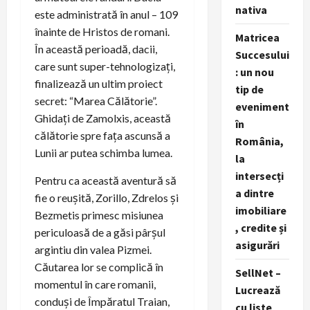
nativa
este administrată în anul – 109
înainte de Hristos de romani.
Matricea
În această perioadă, dacii,
Succesului
care sunt super-tehnologizați,
: un nou
finalizează un ultim proiect
tip de
secret: “Marea Călătorie”.
eveniment
Ghidați de Zamolxis, această
în
călătorie spre fața ascunsă a
România,
Lunii ar putea schimba lumea.
la
intersecți
Pentru ca această aventură să
a dintre
fie o reușită, Zorillo, Zdrelos și
imobiliare
Bezmetis primesc misiunea
, credite și
periculoasă de a găsi pârșul
asigurări
argintiu din valea Pizmei.
Căutarea lor se complică în
SellNet –
momentul în care romanii,
Lucrează
conduși de Împăratul Traian,
cu liste