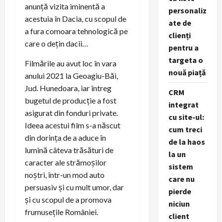
anunță vizita iminentă a
personaliz
acestuia în Dacia, cu scopul de
ate de
a fura comoara tehnologică pe
clienți
care o dețin dacii…
pentru a
targeta o
Filmările au avut loc în vara
nouă piață
anului 2021 la Geoagiu-Băi,
Jud. Hunedoara, iar întreg
CRM
bugetul de producție a fost
integrat
asigurat din fonduri private.
cu site-ul:
Ideea acestui film s-a născut
cum treci
din dorința de a aduce în
de la haos
lumină câteva trăsături de
la un
caracter ale strămoșilor
sistem
noștri, într-un mod auto
care nu
persuasiv și cu mult umor, dar
pierde
și cu scopul de a promova
niciun
frumuseţile României.
client