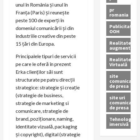
unul în România și unul în
pr
Franța (Paris) și reunește
romania
peste 100 de experți în
Publicitate
domeniul comunicării și din
OOH
industriile creative din peste
Realitatea
15 țări din Europa.
augmentată
Principalele tipuri de servicii
Realitatea
pe care le oferă în prezent
Virtuală
Erka clienților săi sunt
site
structurate pe patru direcții
comunicate
de presa
strategice: strategie și creație
(strategie de business,
site uri
comunicate
strategie de marketing si
de presa
comunicare, strategie de
brand, poziționare, naming,
Tehnologie
imersivă
identitate vizuală, packaging
și copyright), digital (strategie