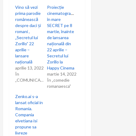
i
Vino să vezi
Proiecție
o
prima parodie
cinematografică
românească
în mare
n
despre daci și
SECRET pe 8
romani ,
martie, înainte
„Secretul lui
de lansarea
Zorillo” 22
națională din
aprilie –
22 aprilie –
lansare
Secretul lui
națională
Zorillo la
aprilie 13, 2022
Happy Cinema
În
martie 14, 2022
„COMUNICAT”
În „comedie
romanaesca”
Zenko.ai s-a
lansat oficial in
Romania.
Compania
elvetiana isi
propune sa
livreze