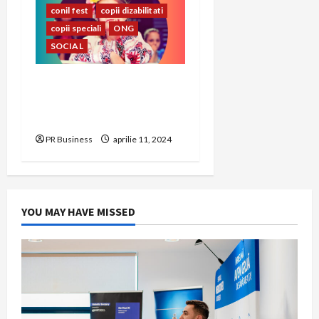
conil fest
copii dizabilitati
copii speciali
ONG
SOCIAL
CONIL Fest 2023 –
FESTIVALUL INTEGRĂRII
EDIȚIA A – XXIII-A
PR Business
aprilie 11, 2024
YOU MAY HAVE MISSED