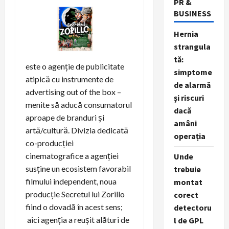
PR &
BUSINESS
Hernia
strangula
tă:
este o agenție de publicitate
simptome
atipică cu instrumente de
de alarmă
advertising out of the box –
și riscuri
menite să aducă consumatorul
dacă
aproape de branduri și
amâni
artă/cultură. Divizia dedicată
operația
co-producției
cinematografice a agenției
Unde
susține un ecosistem favorabil
trebuie
filmului independent, noua
montat
producție Secretul lui Zorillo
corect
fiind o dovadă în acest sens;
detectoru
aici agenția a reușit alături de
l de GPL