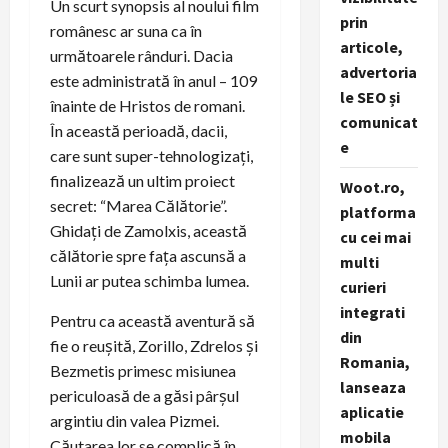
Un scurt synopsis al noului film
prin
românesc ar suna ca în
articole,
următoarele rânduri. Dacia
advertoria
este administrată în anul – 109
le SEO și
înainte de Hristos de romani.
comunicat
În această perioadă, dacii,
e
care sunt super-tehnologizați,
finalizează un ultim proiect
Woot.ro,
secret: “Marea Călătorie”.
platforma
Ghidați de Zamolxis, această
cu cei mai
călătorie spre fața ascunsă a
multi
Lunii ar putea schimba lumea.
curieri
integrati
Pentru ca această aventură să
din
fie o reușită, Zorillo, Zdrelos și
Romania,
Bezmetis primesc misiunea
lanseaza
periculoasă de a găsi pârșul
aplicatie
argintiu din valea Pizmei.
mobila
Căutarea lor se complică în