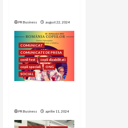
Alegerea rochiei de
mireasă perfecte
PR Business
august 22, 2024
COMUNICAT
COMUNICATE DE PRESA
conil fest
copii dizabilitati
copii speciali
ONG
SOCIAL
CONIL Fest 2023 –
FESTIVALUL INTEGRĂRII
EDIȚIA A – XXIII-A
PR Business
aprilie 11, 2024