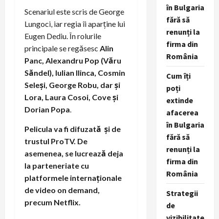
în Bulgaria
Scenariul este scris de George
fără să
Lungoci, iar regia îi aparține lui
renunți la
Eugen Dediu. În rolurile
firma din
principale se regăsesc
Alin
România
Panc, Alexandru Pop (Văru
Săndel), Iulian llinca, Cosmin
Cum îți
Seleși, George Robu, dar și
poți
Lora, Laura Cosoi, Cove și
extinde
Dorian Popa
.
afacerea
în Bulgaria
Pelicula va fi difuzată și de
fără să
trustul ProTV. De
renunți la
asemenea, se lucrează deja
firma din
la parteneriate cu
România
platformele internaționale
de video on demand,
Strategii
precum Netflix.
de
vizibilitate