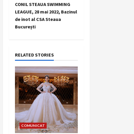
CONIL STEAUA SWIMMING
n
LEAGUE, 28 mai 2022, Bazinul
de inot al CSA Steaua
a
București
v
i
RELATED STORIES
g
a
t
i
o
n
COMUNICAT