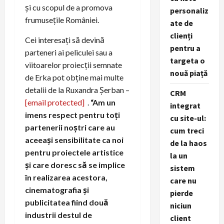
și cu scopul de a promova
personaliz
frumuseţile României.
ate de
clienți
Cei interesați să devină
pentru a
parteneri ai peliculei sau a
targeta o
viitoarelor proiecții semnate
nouă piață
de Erka pot obține mai multe
detalii de la Ruxandra Șerban –
CRM
[email protected]
.
“Am un
integrat
imens respect pentru toți
cu site-ul:
partenerii noștri care au
cum treci
aceeași sensibilitate ca noi
de la haos
pentru proiectele artistice
la un
și care doresc să se implice
sistem
în realizarea acestora,
care nu
cinematografia și
pierde
publicitatea fiind două
niciun
industrii destul de
client