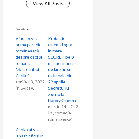
a
View All Posts
t
i
Similare
Vino să vezi
Proiecție
o
prima parodie
cinematografică
românească
în mare
n
despre daci și
SECRET pe 8
romani ,
martie, înainte
“Secretul lui
de lansarea
Zorillo”
națională din
aprilie 13, 2022
22 aprilie –
În „ARTA”
Secretul lui
Zorillo la
Happy Cinema
martie 14, 2022
În „comedie
romanaesca”
Zenko.ai s-a
lansat oficial in