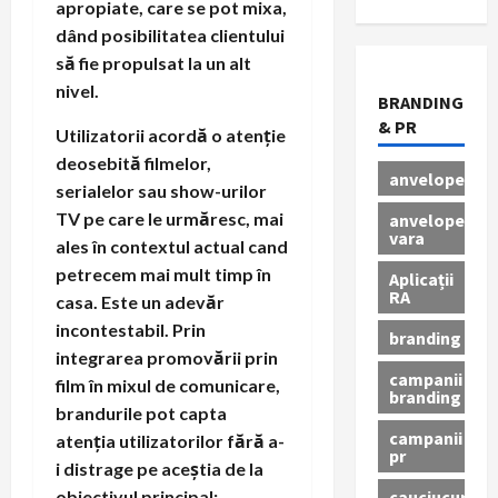
apropiate, care se pot mixa,
dând posibilitatea clientului
să fie propulsat la un alt
nivel.
BRANDING
& PR
Utilizatorii acordă o atenție
deosebită filmelor,
anvelope
serialelor sau show-urilor
TV pe care le urmăresc, mai
anvelope
vara
ales în contextul actual cand
petrecem mai mult timp în
Aplicații
RA
casa. Este un adevăr
incontestabil. Prin
branding
integrarea promovării prin
campanii
film în mixul de comunicare,
branding
brandurile pot capta
campanii
atenția utilizatorilor fără a-
pr
i distrage pe aceștia de la
cauciucuri
obiectivul principal: