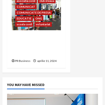
asociatia conil
club steaua
COMUNICAT
COMUNICATE DE PRESA
EDUCATIE
ONG
scoala conil
voluntariat
Prietenia dintre copiii
Clubului Sportiv Steaua
București și copiii Școlii și
Asociației Conil
PR Business
aprilie 11, 2024
YOU MAY HAVE MISSED