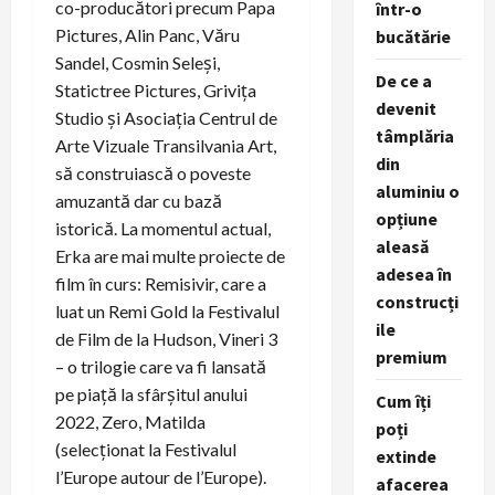
co-producători precum Papa
într-o
Pictures, Alin Panc, Văru
bucătărie
Sandel, Cosmin Seleși,
De ce a
Statictree Pictures, Grivița
devenit
Studio și Asociația Centrul de
tâmplăria
Arte Vizuale Transilvania Art,
din
să construiască o poveste
aluminiu o
amuzantă dar cu bază
opțiune
istorică. La momentul actual,
aleasă
Erka are mai multe proiecte de
adesea în
film în curs: Remisivir, care a
construcți
luat un Remi Gold la Festivalul
ile
de Film de la Hudson, Vineri 3
premium
– o trilogie care va fi lansată
pe piață la sfârșitul anului
Cum îți
2022, Zero, Matilda
poți
(selecționat la Festivalul
extinde
l’Europe autour de l’Europe).
afacerea