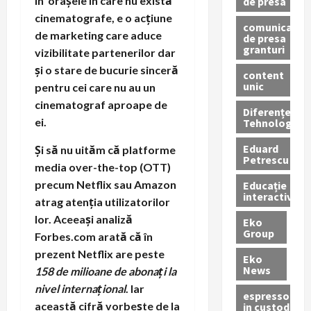
în orașele în care nu există
de presa
cinematografe, e o acțiune
comunicate
de marketing care aduce
de presa
granturi
vizibilitate partenerilor dar
și o stare de bucurie sinceră
content
unic
pentru cei care nu au un
cinematograf aproape de
Diferențe
ei.
Tehnologice
Eduard
Și să nu uităm că platforme
Petrescu
media over-the-top (OTT)
precum Netflix sau Amazon
Educație
interactivă
atrag atenția utilizatorilor
lor. Aceeași analiză
Eko
Group
Forbes.com arată că în
prezent Netflix are peste
Eko
News
158 de milioane de abonați la
nivel internațional
. Iar
espressoare
această cifră vorbește de la
in custodie