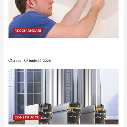
RECOMANDARI
Unde trebuie montat corect detectorul de GPL
într-o bucătărie
press
iunie 22, 2026
CONSTRUCTII