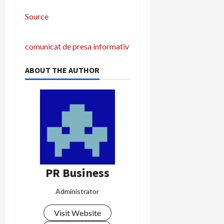
Source
P
comunicat de presa informativ
o
ABOUT THE AUTHOR
s
t
n
a
v
PR Business
i
Administrator
g
Visit Website