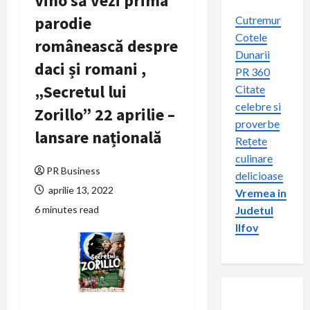
Vino să vezi prima
parodie
Cutremur
Cotele
românească despre
Dunarii
daci și romani ,
PR 360
„Secretul lui
Citate
celebre si
Zorillo” 22 aprilie –
proverbe
lansare națională
Rețete
culinare
PR Business
delicioase
aprilie 13, 2022
Vremea in
6 minutes read
Judetul
Ilfov