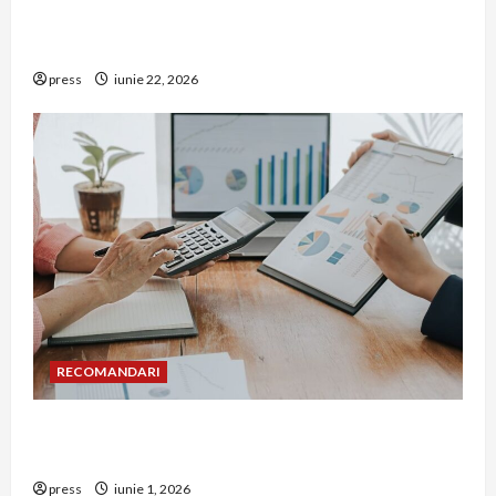
De ce a devenit tâmplăria din aluminiu o
opțiune aleasă adesea în construcțiile premium
press
iunie 22, 2026
RECOMANDARI
Cum îți poți extinde afacerea în Bulgaria fără să
renunți la firma din România
press
iunie 1, 2026