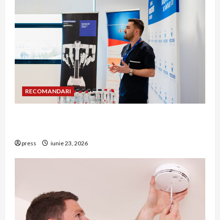
RECOMANDARI
Hernia strangulată: simptome de alarmă și
riscuri dacă amâni operația
press
iunie 23, 2026