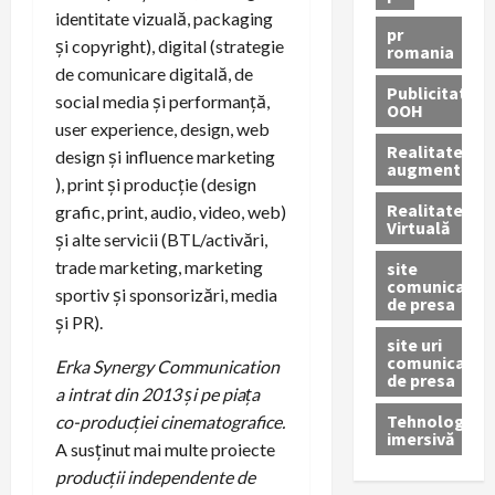
identitate vizuală, packaging
pr
și copyright), digital (strategie
romania
de comunicare digitală, de
Publicitate
social media și performanță,
OOH
user experience, design, web
Realitatea
design și influence marketing
augmentată
), print și producție (design
Realitatea
grafic, print, audio, video, web)
Virtuală
și alte servicii (BTL/activări,
trade marketing, marketing
site
comunicate
sportiv și sponsorizări, media
de presa
și PR).
site uri
comunicate
Erka Synergy Communication
de presa
a intrat din 2013 și pe piața
Tehnologie
co-producției cinematografice.
imersivă
A susținut mai multe proiecte
producții independente de