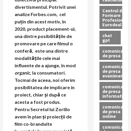
divertismentul. Potrivit unei
Centrul de
analize Forbes.com, cel
Formare
Profesionala
puțin din acest motiv, în
Eurodeal
2020, product placement-ul,
chat
una dintre posibilitățile de
gpt
promovare pe care filmul o
comunicat
conferă, este una dintre
de presa
modalitățile cele mai
influente de a ajunge, în mod
comunicat
de presa
organic
, la consumatori.
eveniment
Tocmai de aceea, noi oferim
comunicat
posibilitatea de implicare in
de presa
proiect, chiar și după ce
informativ
acesta a fost produs.
comunicat
Pentru Secretul lui Zorillo
de presa
online
avem în plan și
proiecții de
film co-branduite
comunicate