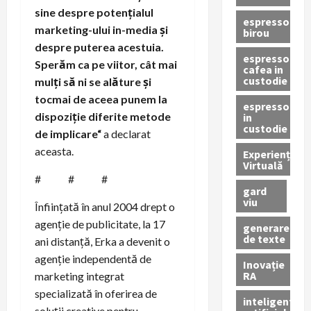
sine despre potențialul
espressor
marketing-ului in-media și
birou
despre puterea acestuia.
espressor
Sperăm ca pe viitor, cât mai
cafea in
custodie
mulți să ni se alăture și
tocmai de aceea punem la
espressor
dispoziție diferite metode
in
custodie
de implicare
“
a declarat
aceasta.
Experiență
Virtuală
# # #
gard
viu
Înființată în anul 2004 drept o
agenție de publicitate, la 17
generare
de texte
ani distanță, Erka a devenit o
agenție independentă de
Inovație
RA
marketing integrat
specializată în oferirea de
inteligenta
soluții creative pentru