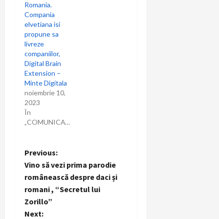
Romania.
Compania
elvetiana isi
propune sa
livreze
companiilor,
Digital Brain
Extension –
Minte Digitala
noiembrie 10,
2023
În
„COMUNICAT”
P
Previous:
Vino să vezi prima parodie
o
românească despre daci și
romani , “Secretul lui
s
Zorillo”
t
Next: