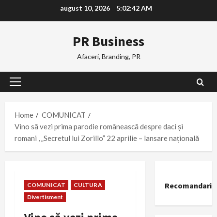
Skip
august 10, 2026
5:02:43 AM
to
content
PR Business
Afaceri, Branding, PR
Primary
Menu
Home
COMUNICAT
Vino să vezi prima parodie românească despre daci și
romani , „Secretul lui Zorillo” 22 aprilie – lansare națională
Recomandari
COMUNICAT
CULTURA
Divertisment