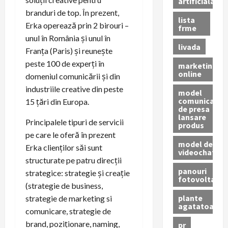
artificiala
branduri de top. În prezent,
lista
Erka operează prin 2 birouri –
frme
unul în România și unul în
livada
Franța (Paris) și reunește
peste 100 de experți în
marketing
online
domeniul comunicării și din
industriile creative din peste
model
comunicat
15 țări din Europa.
de presa
lansare
Principalele tipuri de servicii
produs
pe care le oferă în prezent
model de
Erka clienților săi sunt
videochat
structurate pe patru direcții
panouri
strategice: strategie și creație
fotovoltaice
(strategie de business,
plante
strategie de marketing si
agatatoare
comunicare, strategie de
brand, poziționare, naming,
pr