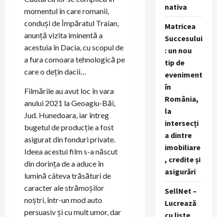
nativa
momentul în care romanii,
conduși de Împăratul Traian,
Matricea
anunță vizita iminentă a
Succesului
acestuia în Dacia, cu scopul de
: un nou
a fura comoara tehnologică pe
tip de
care o dețin dacii…
eveniment
în
Filmările au avut loc în vara
România,
anului 2021 la Geoagiu-Băi,
la
Jud. Hunedoara, iar întreg
intersecți
bugetul de producție a fost
a dintre
asigurat din fonduri private.
imobiliare
Ideea acestui film s-a născut
, credite și
din dorința de a aduce în
asigurări
lumină câteva trăsături de
caracter ale strămoșilor
SellNet –
noștri, într-un mod auto
Lucrează
persuasiv și cu mult umor, dar
cu liste