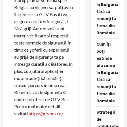
indrepți de la România spre
în Bulgaria
Belgia sau viceversa, poți avea
fără să
încredere că GTV Bus îți va
renunți la
asigura o călătorie sigură și
firma din
fără griji. Autobuzele sunt
România
mereu verificate și respectă
toate normele de siguranță, în
Cum îți
timp ce șoferii cu experiență
poți
au grijă de siguranța ta pe
extinde
întreaga durată a călătoriei. În
afacerea
plus, cu ajutorul aplicației
în Bulgaria
mobile puteți să urmăriți
fără să
traseul parcurs în timp real.
renunți la
Beneficiază de siguranța și
firma din
confortul oferit de GTV Bus.
România
Pentru mai multe detalii
Strategii
vizitați
https://gtvbus.ro/
.
de
vizibilitate