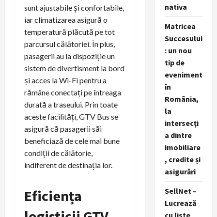
nativa
sunt ajustabile și confortabile,
iar climatizarea asigură o
Matricea
temperatură plăcută pe tot
Succesului
parcursul călătoriei. În plus,
: un nou
pasagerii au la dispoziție un
tip de
sistem de divertisment la bord
eveniment
și acces la Wi-Fi pentru a
în
rămâne conectați pe întreaga
România,
durată a traseului. Prin toate
la
aceste facilități, GTV Bus se
intersecți
asigură că pasagerii săi
a dintre
beneficiază de cele mai bune
imobiliare
condiții de călătorie,
, credite și
indiferent de destinaţia lor.
asigurări
SellNet –
Eficiența
Lucrează
logisticii GTV
cu liste