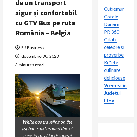
de un transport
Cutremur
sigur și confortabil
Cotele
cu GTV Bus pe ruta
Dunarii
România – Belgia
PR 360
Citate
celebre si
PR Business
proverbe
decembrie 30, 2023
Rețete
3 minutes read
culinare
delicioase
Vremea in
Judetul
Ilfov
White bus traveling on the
asphalt road around line of
trees in rural landscape at