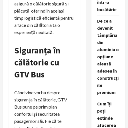
într-o
asigură o călătorie sigură și
bucătărie
plăcută, oferind în același
timp logistică eficientă pentru
De ce a
a face din călătoria ta o
devenit
experiență neuitată.
tâmplăria
din
Siguranța în
aluminiu o
opțiune
călătorie cu
aleasă
adesea în
GTV Bus
construcți
ile
premium
Când vine vorba despre
siguranța în călătorie, GTV
Cum îți
Bus pune pe prim plan
poți
confortul și securitatea
extinde
pasagerilor săi. Fie că te
afacerea