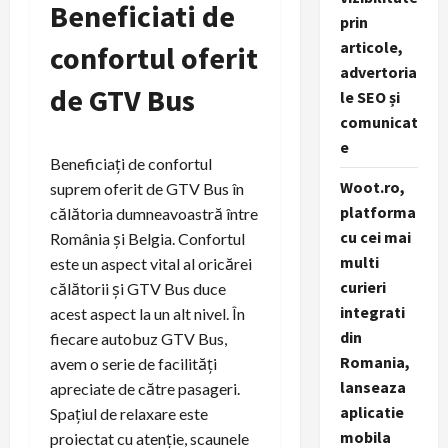
Beneficiati de
prin
articole,
confortul oferit
advertoria
de GTV Bus
le SEO și
comunicat
e
Beneficiați de confortul
Woot.ro,
suprem oferit de GTV Bus în
platforma
călătoria dumneavoastră între
cu cei mai
România și Belgia. Confortul
multi
este un aspect vital al oricărei
curieri
călătorii și GTV Bus duce
integrati
acest aspect la un alt nivel. În
din
fiecare autobuz GTV Bus,
Romania,
avem o serie de facilități
lanseaza
apreciate de către pasageri.
aplicatie
Spațiul de relaxare este
mobila
proiectat cu atenție, scaunele