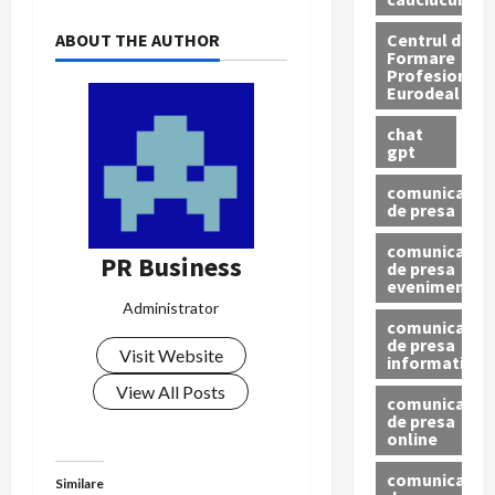
Centrul de
ABOUT THE AUTHOR
Formare
Profesionala
Eurodeal
chat
gpt
comunicat
de presa
comunicat
PR Business
de presa
eveniment
Administrator
comunicat
de presa
Visit Website
informativ
View All Posts
comunicat
de presa
online
comunicate
Similare