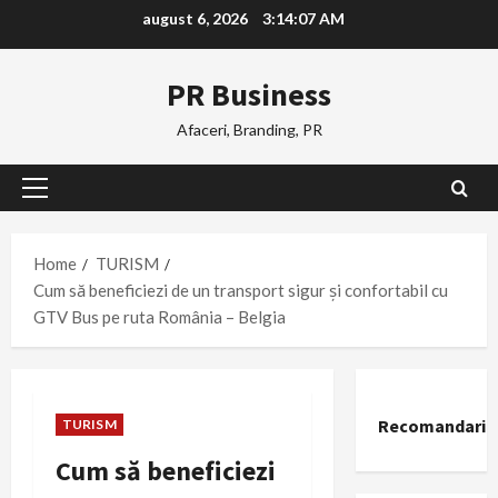
Skip
august 6, 2026
3:14:08 AM
to
content
PR Business
Afaceri, Branding, PR
Primary
Menu
Home
TURISM
Cum să beneficiezi de un transport sigur și confortabil cu
GTV Bus pe ruta România – Belgia
Recomandari
TURISM
Cum să beneficiezi