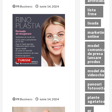
artificiala
o
PR Business
iunie 14, 2024
lista
frme
n
livada
marketing
online
model
comunicat
de presa
lansare
TURISM
produs
model de
Rinoplastie cu Precizie:
videochat
Transformarea Nasului cu
panouri
Tehnici de Vârf Realizate
fotovoltaice
de Dr. Cristian Nițescu
plante
PR Business
iunie 14, 2024
agatatoare
pr