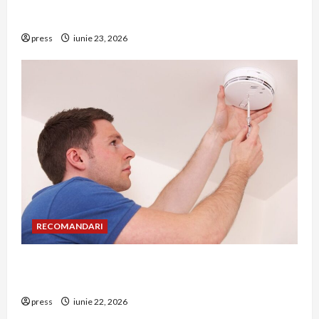
Hernia strangulată: simptome de alarmă și
riscuri dacă amâni operația
press
iunie 23, 2026
RECOMANDARI
Unde trebuie montat corect detectorul de GPL
într-o bucătărie
press
iunie 22, 2026