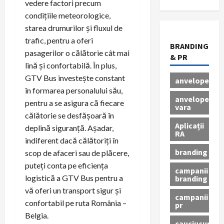
vedere factori precum
condițiile meteorologice,
starea drumurilor și fluxul de
trafic, pentru a oferi
BRANDING
pasagerilor o călătorie cât mai
& PR
lină și confortabilă. În plus,
GTV Bus investește constant
anvelope
în formarea personalului său,
anvelope
pentru a se asigura că fiecare
vara
călătorie se desfășoară în
Aplicații
deplină siguranță. Așadar,
RA
indiferent dacă călătoriți în
branding
scop de afaceri sau de plăcere,
puteți conta pe eficiența
campanii
logistică a GTV Bus pentru a
branding
vă oferi un transport sigur și
campanii
confortabil pe ruta România –
pr
Belgia.
cauciucuri