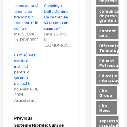
de presa
Importanța și
Camping in
comunicate
tipurile de
Delta Dunării:
de presa
branding în
De ce trebuie
granturi
transportul în
să ţii cont când
comun
campezi?
content
mai 3, 2024
iunie 25, 2023
unic
În „DIVERSE”
În
Diferențe
„COMUNICARE”
Tehnologice
Cum să alegi
Eduard
mașini de
Petrescu
închiriat
pentru o
Educație
vacanță
interactivă
perfectă
noiembrie 14,
Eko
2024
Group
Articol similar
Eko
News
P
Previous:
espressoare
Sisteme Hibride: Cum se
in custodie