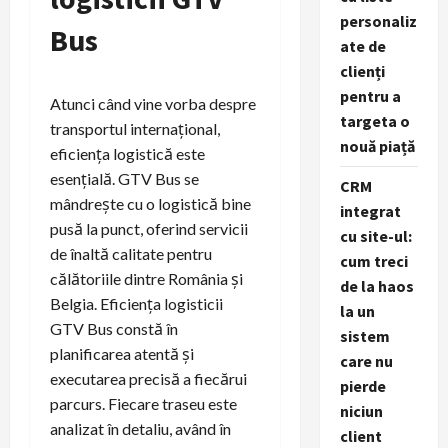
personaliz
Bus
ate de
clienți
pentru a
Atunci când vine vorba despre
targeta o
transportul internațional,
nouă piață
eficiența logistică este
esențială. GTV Bus se
CRM
mândrește cu o logistică bine
integrat
pusă la punct, oferind servicii
cu site-ul:
de înaltă calitate pentru
cum treci
călătoriile dintre România și
de la haos
Belgia. Eficiența logisticii
la un
GTV Bus constă în
sistem
planificarea atentă și
care nu
executarea precisă a fiecărui
pierde
parcurs. Fiecare traseu este
niciun
analizat în detaliu, având în
client