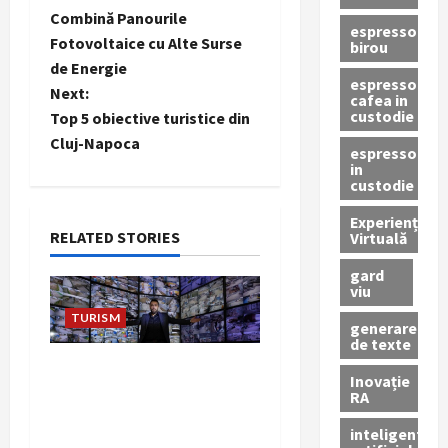
o
Combină Panourile
espressor
Fotovoltaice cu Alte Surse
birou
s
de Energie
espressor
t
Next:
cafea in
custodie
Top 5 obiective turistice din
n
Cluj-Napoca
espressor
in
a
custodie
v
Experiență
RELATED STORIES
Virtuală
i
gard
viu
g
TURISM
generare
de texte
a
Protecție Totală:
Inovație
t
Beneficiile Sistemelor de
RA
Supraveghere Video de la
i
inteligenta
ATO Group