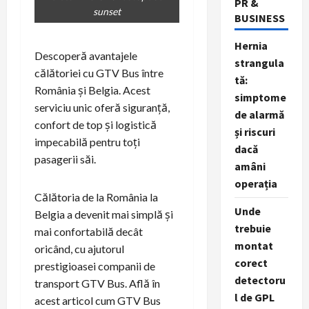
PR &
sunset
BUSINESS
Hernia
Descoperă avantajele
strangula
călătoriei cu GTV Bus între
tă:
România și Belgia. Acest
simptome
serviciu unic oferă siguranță,
de alarmă
confort de top și logistică
și riscuri
impecabilă pentru toți
dacă
pasagerii săi.
amâni
operația
Călătoria de la România la
Unde
Belgia a devenit mai simplă și
trebuie
mai confortabilă decât
montat
oricând, cu ajutorul
corect
prestigioasei companii de
detectoru
transport GTV Bus. Află în
l de GPL
acest articol cum GTV Bus