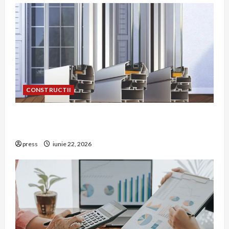
CONSTRUCTII
De ce a devenit tâmplăria din aluminiu o
opțiune aleasă adesea în construcțiile premium
press
iunie 22, 2026