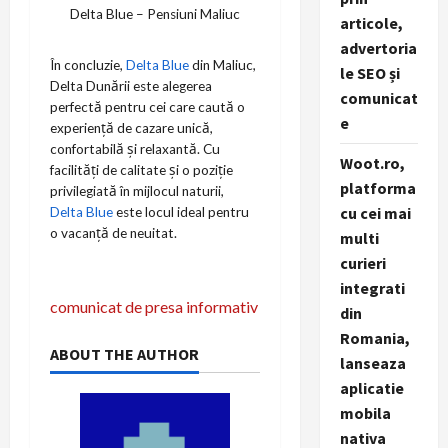
Delta Blue – Pensiuni Maliuc
articole,
advertoria
În concluzie,
Delta Blue
din Maliuc,
le SEO și
Delta Dunării este alegerea
comunicat
perfectă pentru cei care caută o
e
experiență de cazare unică,
confortabilă și relaxantă. Cu
Woot.ro,
facilități de calitate și o poziție
platforma
privilegiată în mijlocul naturii,
cu cei mai
Delta Blue
este locul ideal pentru
o vacanță de neuitat.
multi
curieri
integrati
P
comunicat de presa informativ
din
o
Romania,
ABOUT THE AUTHOR
lanseaza
s
aplicatie
mobila
t
nativa