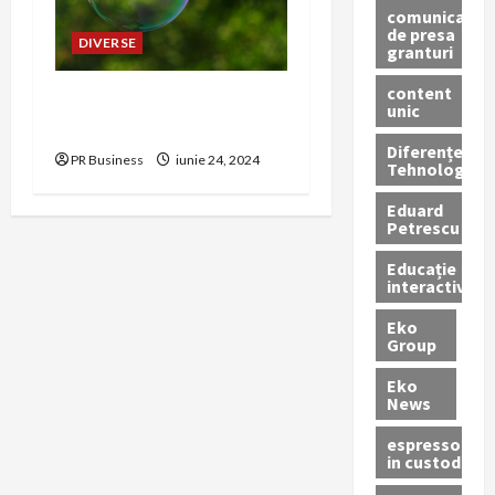
comunicate
de presa
DIVERSE
granturi
content
Amenajarea Eficientă a
unic
Livingurilor Mici
Diferențe
PR Business
iunie 24, 2024
Tehnologice
Eduard
Petrescu
Educație
interactivă
Eko
Group
Eko
News
espressoare
in custodie