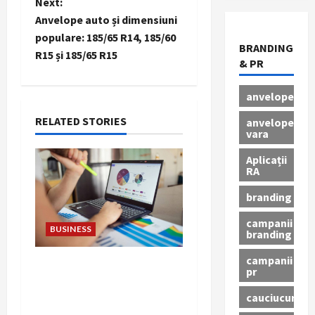
t
Next:
Anvelope auto și dimensiuni
n
populare: 185/65 R14, 185/60
BRANDING
R15 și 185/65 R15
a
& PR
v
anvelope
i
RELATED STORIES
anvelope
vara
g
Aplicații
RA
a
branding
t
campanii
BUSINESS
branding
i
campanii
Inovații tehnice
o
pr
vizualizate prin
cauciucuri
n
infografice