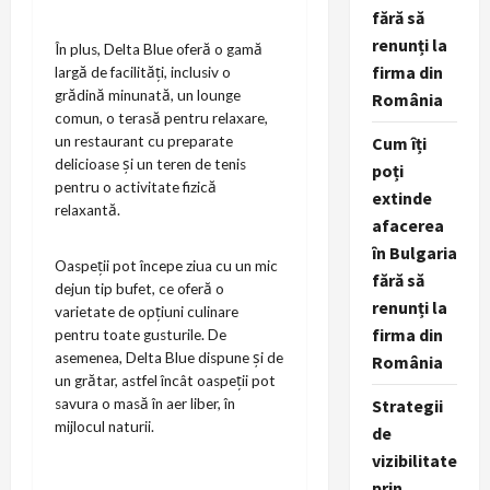
fără să
renunți la
În plus, Delta Blue oferă o gamă
firma din
largă de facilități, inclusiv o
grădină minunată, un lounge
România
comun, o terasă pentru relaxare,
Cum îți
un restaurant cu preparate
delicioase și un teren de tenis
poți
pentru o activitate fizică
extinde
relaxantă.
afacerea
în Bulgaria
Oaspeții pot începe ziua cu un mic
fără să
dejun tip bufet, ce oferă o
renunți la
varietate de opțiuni culinare
firma din
pentru toate gusturile. De
asemenea, Delta Blue dispune și de
România
un grătar, astfel încât oaspeții pot
Strategii
savura o masă în aer liber, în
mijlocul naturii.
de
vizibilitate
prin