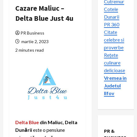
Cutremur
Cazare Maliuc –
Cotele
Delta Blue Just 4u
Dunarii
PR 360
Citate
PR Business
celebre si
martie 2, 2023
proverbe
2 minutes read
Rețete
culinare
delicioase
Vremea in
Judetul
Ilfov
Delta Blue
din Maliuc, Delta
Dunării
este o pensiune
PR &