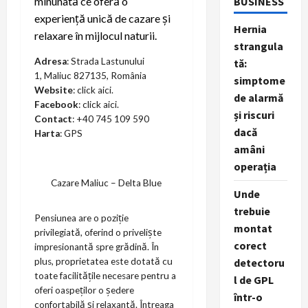
BUSINESS
minunată ce oferă o
experiență unică de cazare și
Hernia
relaxare în mijlocul naturii.
strangula
Adresa
: Strada Lastunului
tă:
1, Maliuc 827135, România
simptome
Website
: click
aici
.
de alarmă
Facebook
: click
aici
.
și riscuri
Contact
: +40 745 109 590
dacă
Harta
:
GPS
amâni
operația
Cazare Maliuc – Delta Blue
Unde
trebuie
Pensiunea are o poziție
montat
privilegiată, oferind o priveliște
corect
impresionantă spre grădină. În
detectoru
plus, proprietatea este dotată cu
toate facilitățile necesare pentru a
l de GPL
oferi oaspeților o ședere
într-o
confortabilă și relaxantă. Întreaga