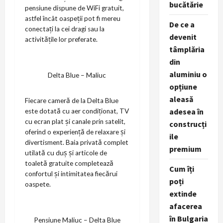
bucătărie
pensiune dispune de WiFi gratuit,
astfel încât oaspeții pot fi mereu
De ce a
conectați la cei dragi sau la
devenit
activitățile lor preferate.
tâmplăria
din
aluminiu o
Delta Blue – Maliuc
opțiune
aleasă
Fiecare cameră de la Delta Blue
adesea în
este dotată cu aer condiționat, TV
cu ecran plat și canale prin satelit,
construcți
oferind o experiență de relaxare și
ile
divertisment. Baia privată complet
premium
utilată cu duș și articole de
toaletă gratuite completează
Cum îți
confortul și intimitatea fiecărui
poți
oaspete.
extinde
afacerea
în Bulgaria
Pensiune Maliuc – Delta Blue