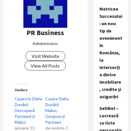
n
Matricea
Succesului
a
: un nou
v
tip de
PR Business
eveniment
i
Administrator
în
România,
g
Visit Website
la
a
View All Posts
intersecți
a dintre
t
imobiliare
, credite și
i
Similare
asigurări
Cazare în Delta
Cazare Delta
o
Dunării:
Dunării:
SellNet –
Descoperă
Maliuc,
n
Lucrează
Partizanii și
Gorgova și
Maliuc
Partizani
cu liste
ianuarie 13,
decembrie 7,
personaliz