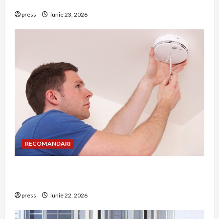
riscuri dacă amâni operația
press
iunie 23, 2026
RECOMANDARI
Unde trebuie montat corect detectorul de GPL
într-o bucătărie
press
iunie 22, 2026