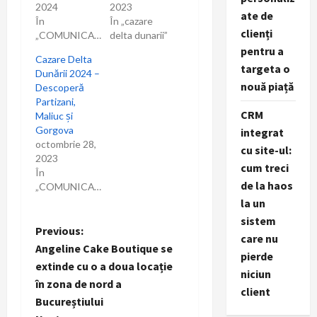
2024
2023
ate de
În
În „cazare
clienți
„COMUNICAT”
delta dunarii”
pentru a
Cazare Delta
targeta o
Dunării 2024 –
nouă piață
Descoperă
Partizani,
CRM
Maliuc și
Gorgova
integrat
octombrie 28,
cu site-ul:
2023
cum treci
În
de la haos
„COMUNICAT”
la un
sistem
P
Previous:
care nu
Angeline Cake Boutique se
pierde
o
extinde cu o a doua locație
niciun
în zona de nord a
s
client
Bucureștiului