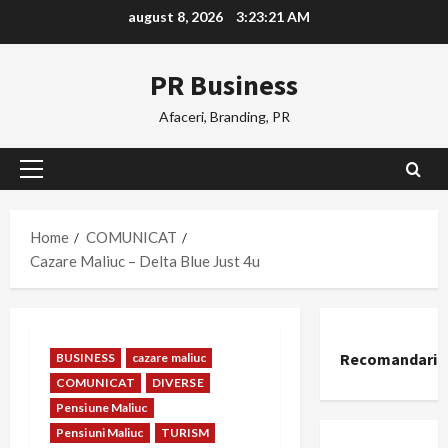
Skip
august 8, 2026
3:23:21 AM
to
content
PR Business
Afaceri, Branding, PR
Primary
Menu
Home
COMUNICAT
Cazare Maliuc – Delta Blue Just 4u
Recomandari
BUSINESS
cazare maliuc
COMUNICAT
DIVERSE
Pensiune Maliuc
Pensiuni Maliuc
TURISM