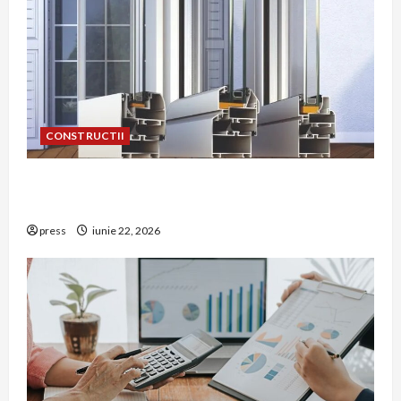
CONSTRUCTII
De ce a devenit tâmplăria din aluminiu o
opțiune aleasă adesea în construcțiile premium
press
iunie 22, 2026