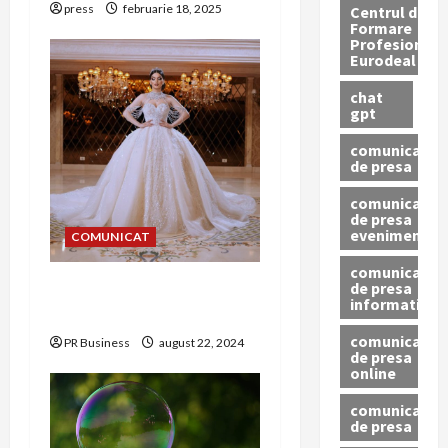
press
februarie 18, 2025
Centrul de
Formare
Profesionala
Eurodeal
chat
gpt
comunicat
de presa
comunicat
de presa
eveniment
COMUNICAT
comunicat
de presa
Alegerea rochiei de
informativ
mireasă perfecte
comunicat
PR Business
august 22, 2024
de presa
online
comunicate
de presa