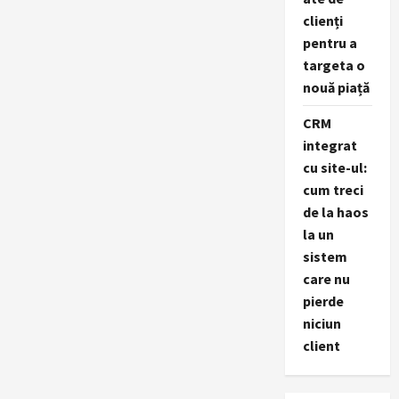
clienți
pentru a
targeta o
nouă piață
CRM
integrat
cu site-ul:
cum treci
de la haos
la un
sistem
care nu
pierde
niciun
client