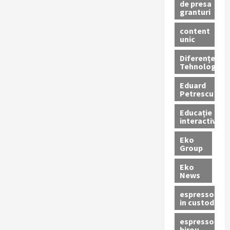
de presa
granturi
content
unic
Diferențe
Tehnologice
Eduard
Petrescu
Educație
interactivă
Eko
Group
Eko
News
espressoare
in custodie
espressor
birou