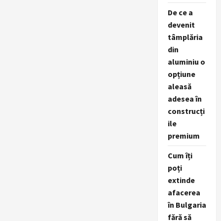
De ce a
devenit
tâmplăria
din
aluminiu o
opțiune
aleasă
adesea în
construcți
ile
premium
Cum îți
poți
extinde
afacerea
în Bulgaria
fără să