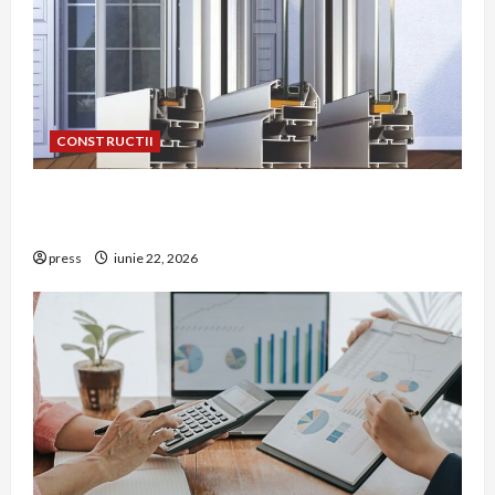
CONSTRUCTII
De ce a devenit tâmplăria din aluminiu o
opțiune aleasă adesea în construcțiile premium
press
iunie 22, 2026