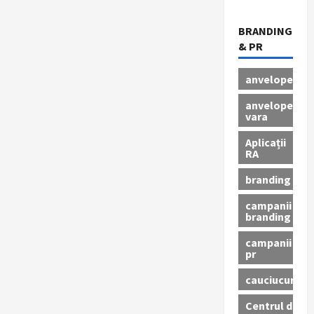
BRANDING
& PR
anvelope
anvelope
vara
Aplicații
RA
branding
campanii
branding
campanii
pr
cauciucuri
Centrul de