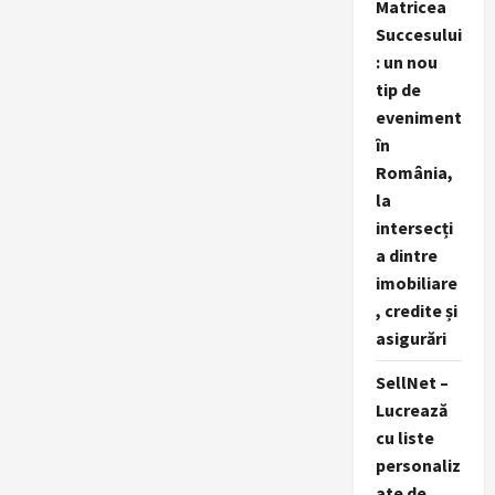
Matricea
Succesului
: un nou
tip de
eveniment
în
România,
la
intersecți
a dintre
imobiliare
, credite și
asigurări
SellNet –
Lucrează
cu liste
personaliz
ate de