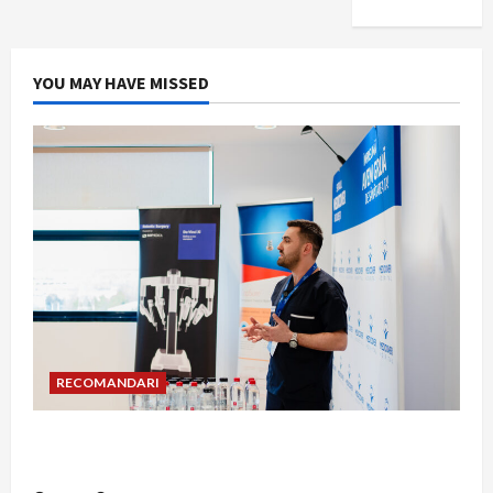
YOU MAY HAVE MISSED
RECOMANDARI
Hernia strangulată: simptome de alarmă și
riscuri dacă amâni operația