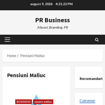
Skip
august 9, 2026
4:21:22 PM
to
content
PR Business
Afaceri, Branding, PR
Primary
Menu
Home
Pensiuni Maliuc
Pensiuni Maliuc
Recomandari
Cutremur
BUSINESS
cazare maliuc