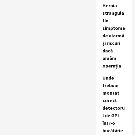
Hernia
strangula
tă:
simptome
de alarmă
și riscuri
dacă
amâni
operația
Unde
trebuie
montat
corect
detectoru
l de GPL
într-o
bucătărie