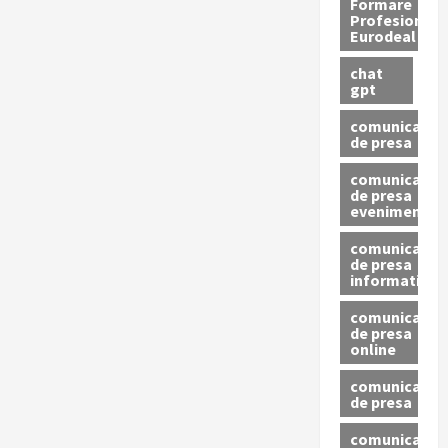
Formare
Profesionala
Eurodeal
chat
gpt
comunicat
de presa
comunicat
de presa
eveniment
comunicat
de presa
informativ
comunicat
de presa
online
comunicate
de presa
comunicate