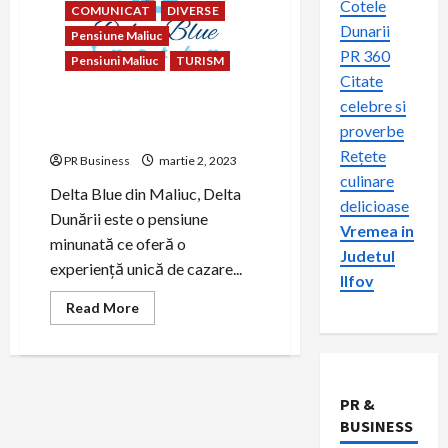
Cotele
COMUNICAT
DIVERSE
Dunarii
Pensiune Maliuc
PR 360
Pensiuni Maliuc
TURISM
Citate
celebre si
Cazare Maliuc – Delta Blue
proverbe
Just 4u
Rețete
PR Business
martie 2, 2023
culinare
Delta Blue din Maliuc, Delta
delicioase
Dunării este o pensiune
Vremea in
minunată ce oferă o
Judetul
experiență unică de cazare...
Ilfov
Read
Read More
more
about
Cazare
Maliuc
–
Delta
PR &
Blue
Just
BUSINESS
4u