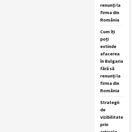
renunți la
firma din
România
Cum îți
poți
extinde
afacerea
în Bulgaria
fără să
renunți la
firma din
România
Strategii
de
vizibilitate
prin
articole,