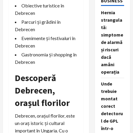
BUSINESS
Obiective turistice în
Hernia
Debrecen
strangula
Parcuri și grădini în
tă:
Debrecen
simptome
Evenimente și festivaluri în
de alarmă
Debrecen
și riscuri
Gastronomia și shopping în
dacă
Debrecen
amâni
operația
Descoperă
Unde
Debrecen,
trebuie
montat
orașul florilor
corect
detectoru
Debrecen, orașul florilor, este
l de GPL
un oraș istoric și cultural
într-o
important în Ungaria. Cu o