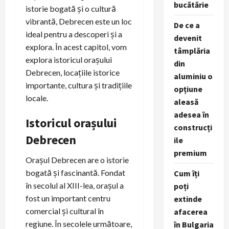
bucătărie
istorie bogată și o cultură
vibrantă, Debrecen este un loc
De ce a
ideal pentru a descoperi și a
devenit
explora. În acest capitol, vom
tâmplăria
explora istoricul orașului
din
Debrecen, locațiile istorice
aluminiu o
importante, cultura și tradițiile
opțiune
locale.
aleasă
adesea în
Istoricul orașului
construcți
Debrecen
ile
premium
Orașul Debrecen are o istorie
bogată și fascinantă. Fondat
Cum îți
în secolul al XIII-lea, orașul a
poți
fost un important centru
extinde
comercial și cultural în
afacerea
regiune. În secolele următoare,
în Bulgaria