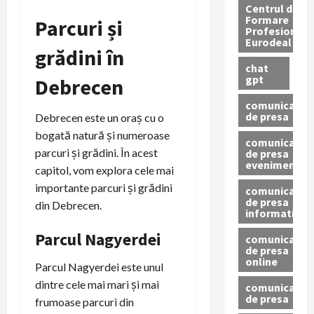
Centrul de
Formare
Parcuri și
Profesionala
Eurodeal
grădini în
chat
gpt
Debrecen
comunicat
de presa
Debrecen este un oraș cu o
bogată natură și numeroase
comunicat
parcuri și grădini. În acest
de presa
eveniment
capitol, vom explora cele mai
importante parcuri și grădini
comunicat
de presa
din Debrecen.
informativ
Parcul Nagyerdei
comunicat
de presa
online
Parcul Nagyerdei este unul
dintre cele mai mari și mai
comunicate
de presa
frumoase parcuri din