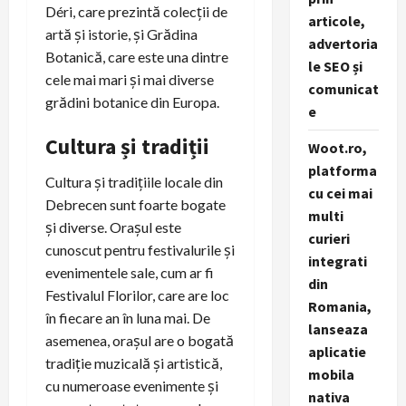
Déri, care prezintă colecții de
articole,
artă și istorie, și Grădina
advertoria
Botanică, care este una dintre
le SEO și
cele mai mari și mai diverse
comunicat
grădini botanice din Europa.
e
Cultura și tradiții
Woot.ro,
platforma
Cultura și tradițiile locale din
cu cei mai
Debrecen sunt foarte bogate
multi
și diverse. Orașul este
curieri
cunoscut pentru festivalurile și
integrati
evenimentele sale, cum ar fi
din
Festivalul Florilor, care are loc
Romania,
în fiecare an în luna mai. De
lanseaza
asemenea, orașul are o bogată
aplicatie
tradiție muzicală și artistică,
mobila
cu numeroase evenimente și
nativa