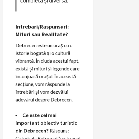
completă și diversă.”
Intrebari/Raspunsuri:
Mituri sau Realitate?
Debrecen este un oraș cu o
istorie bogată și o cultură
vibrantă. În ciuda acestui fapt,
există și mituri și legende care
înconjoară orașul. În această
secțiune, vom răspunde la
întrebări și vom dezvălui
adevărul despre Debrecen.
Ce este cel mai
important obiectiv turistic
din Debrecen?
Răspuns:
Catedrala Reformată este unul