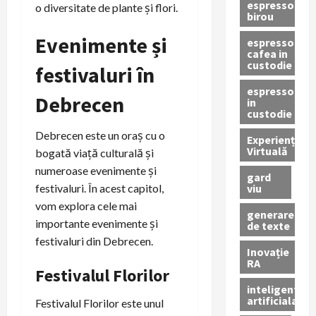
espressor
o diversitate de plante și flori.
birou
Evenimente și
espressor
cafea in
custodie
festivaluri în
espressor
Debrecen
in
custodie
Debrecen este un oraș cu o
Experiență
Virtuală
bogată viață culturală și
numeroase evenimente și
gard
viu
festivaluri. În acest capitol,
vom explora cele mai
generare
importante evenimente și
de texte
festivaluri din Debrecen.
Inovație
RA
Festivalul Florilor
inteligenta
artificiala
Festivalul Florilor este unul