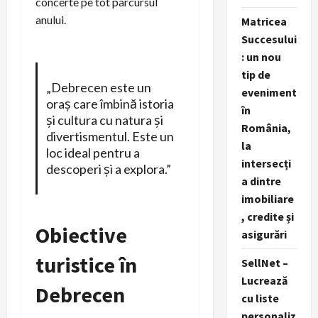
concerte pe tot parcursul
anului.
Matricea
Succesului
: un nou
tip de
„Debrecen este un
eveniment
oraș care îmbină istoria
în
și cultura cu natura și
România,
divertismentul. Este un
la
loc ideal pentru a
intersecți
descoperi și a explora.”
a dintre
imobiliare
, credite și
Obiective
asigurări
turistice în
SellNet –
Lucrează
Debrecen
cu liste
personaliz