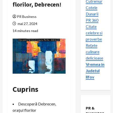
Cutremur
florilor, Debrecen!
Cotele
Dunarii
PR Business
PR 360
mai 27, 2024
Citate
14 minutes read
celebre si
proverbe
Rețete
culinare
delicioase
Vremea in
Judetul
Ilfov
Cuprins
Descoperă Debrecen,
PR &
orașul florilor