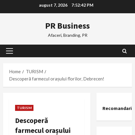
Skip
august 7, 2026
7:52:43 PM
to
content
PR Business
Afaceri, Branding, PR
Primary
Menu
Home
TURISM
Descoperă farmecul orașului florilor, Debrecen!
Recomandari
TURISM
Descoperă
farmecul orașului