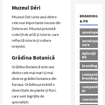
Muzeul Déri
BRANDING
Muzeul Déri este unul dintre
& PR
cele mai importante muzee din
Debrecen. Muzeul prezintă
anvelope
colecții de artă și istorie, care
reflectă istoria și cultura
anvelope
vara
orașului.
Aplicații
Grădina Botanică
RA
branding
Grădina Botanică este una
dintre cele mai mari și mai
campanii
branding
diverse grădini botanice din
Europa. Grădina prezintă o
campanii
diversitate de plante și flori,
pr
care sunt îngrijite de
cauciucuri
specialiști.