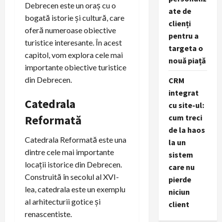
Debrecen este un oraș cu o
ate de
bogată istorie și cultură, care
clienți
oferă numeroase obiective
pentru a
turistice interesante. În acest
targeta o
capitol, vom explora cele mai
nouă piață
importante obiective turistice
din Debrecen.
CRM
integrat
Catedrala
cu site-ul:
Reformată
cum treci
de la haos
Catedrala Reformată este una
la un
dintre cele mai importante
sistem
locații istorice din Debrecen.
care nu
Construită în secolul al XVI-
pierde
lea, catedrala este un exemplu
niciun
al arhitecturii gotice și
client
renascentiste.