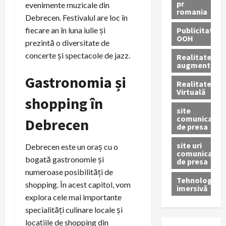
pr
evenimente muzicale din
romania
Debrecen. Festivalul are loc în
Publicitate
fiecare an în luna iulie și
OOH
prezintă o diversitate de
concerte și spectacole de jazz.
Realitatea
augmentată
Gastronomia și
Realitatea
Virtuală
shopping în
site
comunicate
Debrecen
de presa
site uri
Debrecen este un oraș cu o
comunicate
bogată gastronomie și
de presa
numeroase posibilități de
Tehnologie
shopping. În acest capitol, vom
imersivă
explora cele mai importante
specialități culinare locale și
locațiile de shopping din