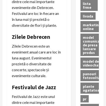
dintre cele mai importante
lista
frme
evenimente din Debrecen.
Festivalul are loc în fiecare an
livada
în luna mai și prezintă o
marketing
diversitate de flori și plante.
online
Zilele Debrecen
model
comunicat
de presa
Zilele Debrecen este un
lansare
eveniment anual care are loc în
produs
luna august. Evenimentul
model de
prezintă o diversitate de
videochat
concerte, spectacole și
panouri
evenimente culturale.
fotovoltaice
Festivalul de Jazz
plante
agatatoare
Festivalul de Jazz este unul
pr
dintre cele mai importante